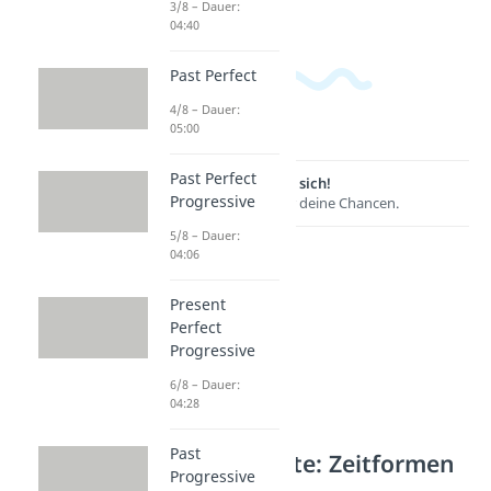
3/8 – Dauer:
04:40
Past Perfect
4/8 – Dauer:
05:00
Past Perfect
Lernen lohnt sich!
Progressive
Entdecke hier deine Chancen.
5/8 – Dauer:
04:06
Present
Perfect
Progressive
6/8 – Dauer:
04:28
Past
Weitere Inhalte: Zeitformen
Progressive
Englisch