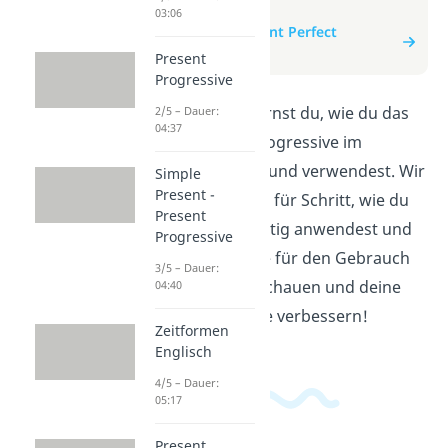
zum Video
03:06
zum Beitrag: Present Perfect
Progressive
Present
Progressive
In diesem Video lernst du, wie du das
2/5 – Dauer:
04:37
Present Perfect Progressive im
Englischen bildest und verwendest. Wir
Simple
Present -
erklären dir Schritt für Schritt, wie du
Present
diese Zeitform richtig anwendest und
Progressive
geben dir Beispiele für den Gebrauch
3/5 – Dauer:
im Alltag. Jetzt anschauen und deine
04:40
Englischkenntnisse verbessern!
Zeitformen
Englisch
4/5 – Dauer:
05:17
Present