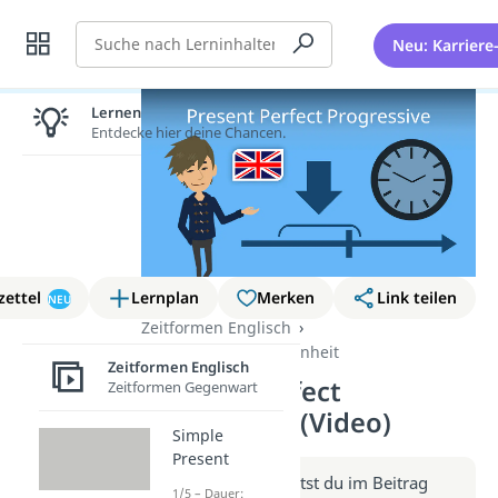
Suche
Neu: Karriere
Lernen lohnt sich!
Entdecke hier deine Chancen.
zettel
Lernplan
Merken
Link teilen
NEU
Zeitformen Englisch
Zeitformen Vergangenheit
Zeitformen Englisch
Present Perfect
Zeitformen Gegenwart
Progressive (Video)
Simple
Present
Weitere Infos erhältst du im Beitrag
1/5 – Dauer: