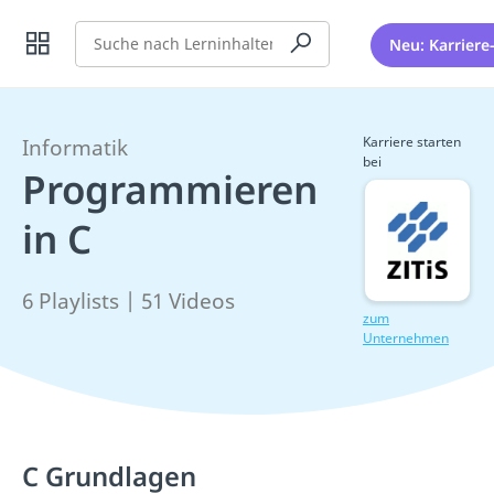
Suche
Neu: Karriere
Karriere starten
Informatik
bei
Programmieren
in C
6 Playlists | 51 Videos
zum
Unternehmen
C Grundlagen