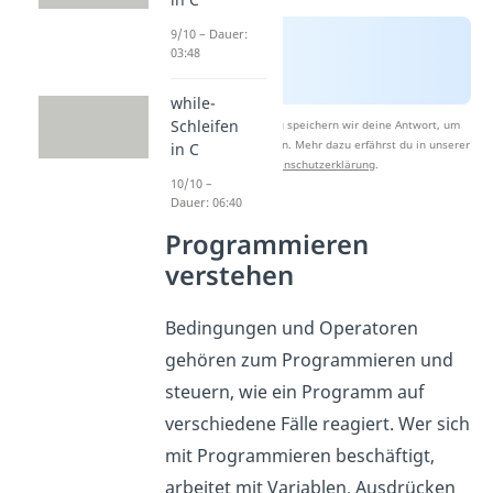
9/10 – Dauer:
03:48
while-
Schleifen
Nach Beantwortung speichern wir deine Antwort, um
Studyflix zu verbessern. Mehr dazu erfährst du in unserer
in C
Datenschutzerklärung
.
10/10 –
Dauer: 06:40
Programmieren
verstehen
Bedingungen und Operatoren
gehören zum Programmieren und
steuern, wie ein Programm auf
verschiedene Fälle reagiert. Wer sich
mit Programmieren beschäftigt,
arbeitet mit Variablen, Ausdrücken