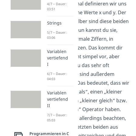
Zunächst einmal definieren wir uns
4/7 – Dauer:
03:51
also zwei solche Werte x und y. Der
Einfachheit halber sind diese beiden
Strings
vom Typ int. Nun kannst du sie,
5/7 – Dauer:
03:06
genau wie normale Ziffern, in
Klammern setzen. Das kommt dir
Variablen
jetzt zwar recht simpel vor, aber
vertiefend
I
später wirst du das sehr oft
benötigen. Sie sind außerdem
6/7 – Dauer:
04:03
vergleichbar. Das bedeutet, dass wir
einen „größer als“, einen „kleiner
Variablen
vertiefend
als“ und einen „kleiner gleich“ bzw.
II
„größer gleich“ Operator haben.
7/7 – Dauer:
Hier musst du allerdings beachten,
05:03
dass sich die letzten beiden aus
Programmieren in C
einem Gleichheitszeichen und dem