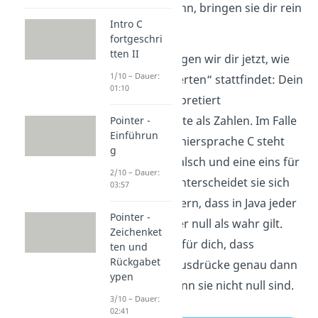
auswerten kann, bringen sie dir rein
Intro C
gar nichts.
fortgeschri
tten II
Deswegen zeigen wir dir jetzt, wie
1/10 – Dauer:
dieses „Auswerten“ stattfindet: Dein
01:10
Rechner interpretiert
Wahrheitswerte als Zahlen. Im Falle
Pointer -
Einführun
der Programmiersprache C steht
g
eine null für falsch und eine eins für
2/10 – Dauer:
wahr. Darin unterscheidet sie sich
03:57
von Java insofern, dass in Java jeder
Pointer -
Wert außer der null als wahr gilt.
Zeichenket
Das bedeutet für dich, dass
ten und
Rückgabet
zahlwertige Ausdrücke genau dann
ypen
wahr sind, wenn sie nicht null sind.
3/10 – Dauer:
02:41