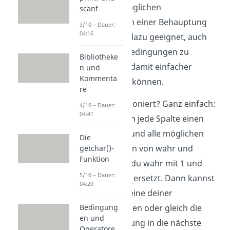
stellen alle möglichen
scanf
Auswertungen einer Behauptung
3/10 – Dauer:
04:16
dar und sind dazu geeignet, auch
komplexere Bedingungen zu
Bibliotheke
zerlegen und damit einfacher
n und
Kommenta
auswerten zu können.
re
Wie das funktioniert? Ganz einfach:
4/10 – Dauer:
04:41
Du schreibst in jede Spalte einen
deiner Werte und alle möglichen
Die
Kombinationen von wahr und
getchar()-
Funktion
falsch, indem du wahr mit 1 und
5/10 – Dauer:
falsch mit null ersetzt. Dann kannst
04:20
du entweder eine deiner
Teilbedingungen oder gleich die
Bedingung
en und
ganze Bedingung in die nächste
Operatore