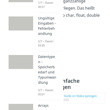
nutzen, wenn ganzzahlige
1/7 – Dauer:
00:57
Ausdrücke vorliegen. Das heißt
Werte vom Typ char, float, double
Ungültige
oder int.
Eingaben -
Fehlerbeh
andlung
2/7 – Dauer:
03:30
Datentype
n -
Speicherb
edarf und
Typumwan
Beispiel einfache
dlung
Bedingungen
3/7 – Dauer:
05:01
zur Stelle im Video springen
(00:53)
Arrays