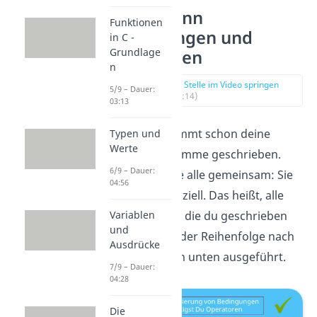
Wenn-Dann
Funktionen
Bedingungen und
in C -
Grundlage
Operatoren
n
zur Stelle im Video springen
5/9 – Dauer:
(00:14)
03:13
Du hast bestimmt schon deine
Typen und
Werte
ersten Programme geschrieben.
6/9 – Dauer:
Eins hatten sie alle gemeinsam: Sie
04:56
waren sequenziell. Das heißt, alle
Anweisungen, die du geschrieben
Variablen
und
hast, wurden der Reihenfolge nach
Ausdrücke
von oben nach unten ausgeführt.
7/9 – Dauer:
04:28
Die