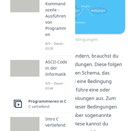
Kommand
ozeile -
Ausführen
von
Programm
en
Bedingungen
8/9 – Dauer:
03:30
Willst du das ändern, brauchst du
ASCII-Code
Fallunterscheidungen. Diese folgen
in der
einem einfachen Schema, das
Informatik
besagt: WENN eine Bedingung
9/9 – Dauer:
03:46
zusagt, DANN führe eine oder
mehrere Anweisungen aus. Zum
Programmieren in C
Formulieren dieser Bedingungen
C vertiefend
benötigst du aber sogenannte
Intro C
Operatoren. Diese kannst du
vertiefend