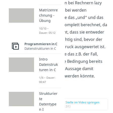
Das nennt man bei Rechnern lazy
evaluation. Dabei werden
Matrizenre
chnung -
Ausdrücke, wie das „und“ und das
Übung
„oder“ nicht komplett berechnet, da
10/10 –
schon feststeht, dass sie entweder
Dauer: 05:12
falsch oder richtig sind, bevor der
Programmieren in C
gesamte Ausdruck ausgewertet ist.
Datenstrukturen in C
Bei „und“ wäre das z.B. der Fall,
Intro
wenn die erste Bedingung bereits
Datenstruk
null ist, da die Aussage damit
turen in C
niemals wahr werden könnte.
1/6 – Dauer:
00:47
Regeln
Strukturier
te
zur Stelle im Video springen
Datentype
(03:31)
n I