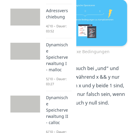
Adressvers
chiebung
4/10 – Dauer:
03:52
Dynamisch
e
komplexe Bedingungen
Speicherve
rwaltung I
Ähnlich ist es auch bei „und“ und
- malloc
„oder“, denn während x && y nur
5/10 – Dauer:
03:27
wahr ist, wenn x und y beide 1 sind,
so kann x || y nur falsch sein, wenn
Dynamisch
sowohl x als auch y null sind.
e
Speicherve
rwaltung II
- calloc
6/10 – Dauer: