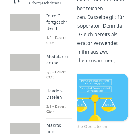
C fortgeschritten I
jeweiligen Rechenzeichen
Intro C
zusammensetzen. Dasselbe gilt für
fortgeschri
den Gleichheitsoperator: Denn da
tten I
das „normale“ Gleich bereits als
1/9 – Dauer:
Zuweisungsoperator verwendet
01:03
wird, setzen wir ihn aus zwei
Modularisi
Gleichheitszeichen zusammen.
erung
2/9 – Dauer:
03:15
Header-
Dateien
3/9 – Dauer:
02:44
Makros
einfache Operatoren
und