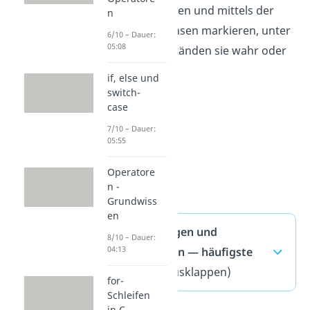
Spalte schreiben und mittels der
n
Nullen und Einsen markieren, unter
6/10 – Dauer:
05:08
welchen Umständen sie wahr oder
falsch wäre.
if, else und
switch-
case
7/10 – Dauer:
05:55
Operatore
n -
Grundwiss
en
Bedingungen und
8/10 – Dauer:
04:13
Operatoren — häufigste
Fragen
(ausklappen)
for-
Schleifen
in C