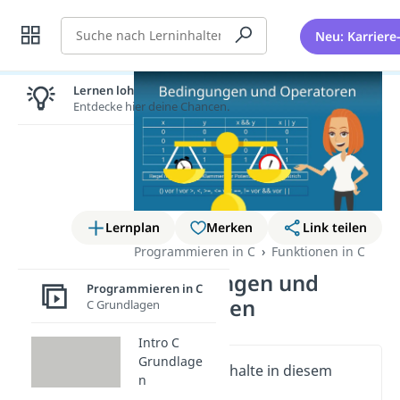
Suche
Neu: Karriere
Lernen lohnt sich!
Entdecke hier deine Chancen.
Lernplan
Merken
Link teilen
Programmieren in C
Funktionen in C
Bedingungen und
Programmieren in C
Operatoren
C Grundlagen
Intro C
Grundlage
Wichtige Inhalte in diesem
n
Video