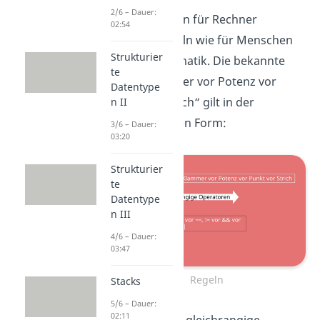
2/6 – Dauer:
Generell gelten für Rechner
02:54
ähnliche Regeln wie für Menschen
Strukturier
in der Mathematik. Die bekannte
te
Regel „Klammer vor Potenz vor
Datentype
Punkt vor Strich“ gilt in der
n II
abgewandelten Form:
3/6 – Dauer:
03:20
Strukturier
te
Datentype
n III
4/6 – Dauer:
03:47
Regeln
Stacks
5/6 – Dauer:
02:11