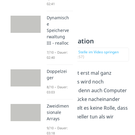
02:41
Dynamisch
e
Speicherve
rwaltung
Lazy Evaluation
III - realloc
zur Stelle im Video springen
7/10 – Dauer:
(02:57)
02:40
Doppelzei
Das klingt jetzt erst mal ganz
ger
simpel, aber es wird noch
8/10 – Dauer:
komplizierter, denn auch Computer
03:03
werten Ausdrücke nacheinander
Zweidimen
aus. Dabei spielt es keine Rolle, dass
sionale
sie es viel schneller tun als wir
Arrays
Menschen.
9/10 – Dauer:
03:18