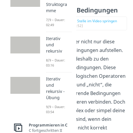
Struktogra
Komplexe Bedingungen
mme
7/9 – Dauer:
zur Stelle im Video springen
02:49
(01:52)
Iterativ
Wir wollen aber nicht nur diese
und
einfachen Bedingungen aufstellen.
rekursiv
Kommen wir deshalb zu den
8/9 – Dauer:
03:16
komplexen Bedingungen. Diese
umfassen die logischen Operatoren
Iterativ
„und“, „oder“ und „nicht“, die
und
rekursiv -
bereits existierende Bedingungen
Übung
zu komplizierteren verbinden. Doch
9/9 – Dauer:
egal wie komplex oder simpel deine
03:54
Bedingungen sind, wenn dein
Programmieren in C
Programm sie nicht korrekt
C fortgeschritten II