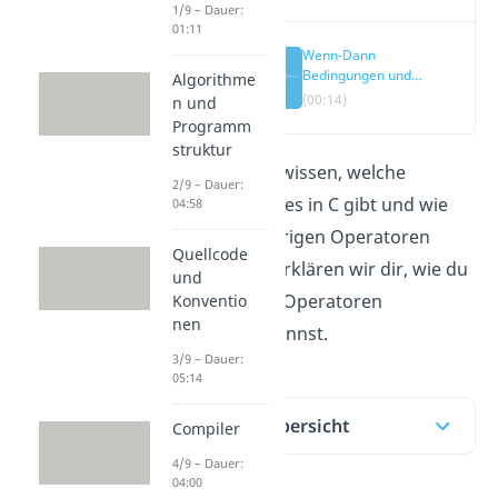
1/9 – Dauer:
01:11
Wenn-Dann
Bedingungen und
Algorithme
Operatoren
(00:14)
n und
Programm
struktur
Du möchtest wissen, welche
2/9 – Dauer:
Bedingungen es in C gibt und wie
04:58
die dazugehörigen Operatoren
Quellcode
lauten? Hier erklären wir dir, wie du
und
die einzelnen Operatoren
Konventio
nen
verwenden kannst.
3/9 – Dauer:
05:14
Inhaltsübersicht
Compiler
4/9 – Dauer:
04:00