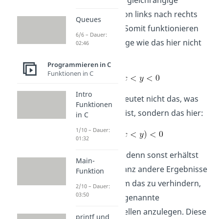
Dabei werden gleichrangige
Operatoren von links nach rechts
Queues
ausgewertet. Somit funktionieren
6/6 – Dauer:
aber auch Dinge wie das hier nicht
02:46
mehr:
Programmieren in C
Funktionen in C
Intro
Denn das bedeutet nicht das, was
Funktionen
du gewohnt bist, sondern das hier:
in C
1/10 – Dauer:
01:32
Also pass auf, denn sonst erhältst
Main-
du nachher ganz andere Ergebnisse
Funktion
als gewollt. Um das zu verhindern,
2/10 – Dauer:
03:50
hilft es oft, sogenannte
Wahrheitstabellen anzulegen. Diese
printf und