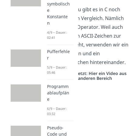
symbolisch
Zusätzlich dazu gibt es in C noch
e
Konstante
einen weiteren Vergleich. Nämlich
n
den ungleich-Operator. Weil auch
4/9 – Dauer:
für diesen kein ASCII-Zeichen zur
02:41
Verfügung steht, verwenden wir ein
Pufferfehle
Ausrufezeichen und ein
r
Gleichheitszeichen hintereinander.
5/9 – Dauer:
05:46
Studyflix vernetzt: Hier ein Video aus
einem anderen Bereich
Programm
ablaufplän
e
6/9 – Dauer:
03:32
Pseudo-
Code und