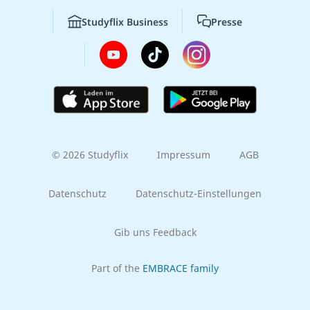
Studyflix Business
Presse
© 2026 Studyflix
Impressum
AGB
Datenschutz
Datenschutz-Einstellungen
Gib uns Feedback
Part of the
EMBRACE family