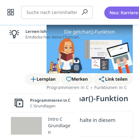
Suche
Neu: Karriere
Lernen lohnt sich!
Entdecke hier deine Chancen.
Lernplan
Merken
Link teilen
Programmieren in C
Funktionen in C
Die getchar()-Funktion
Programmieren in C
C Grundlagen
Intro C
Wichtige Inhalte in diesem
Grundlage
Video
n