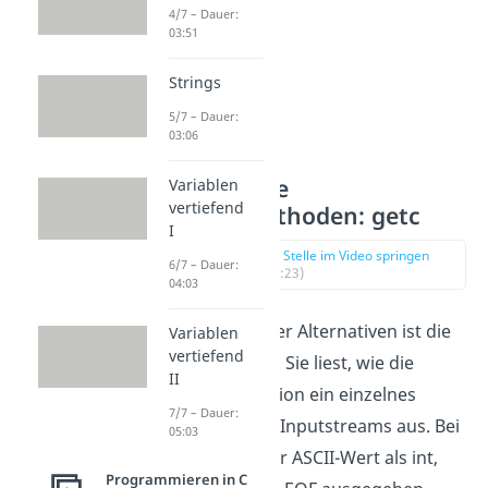
4/7 – Dauer:
03:51
Strings
5/7 – Dauer:
03:06
Alternative
Variablen
vertiefend
Einlesemethoden: getc
I
zur Stelle im Video springen
6/7 – Dauer:
(01:23)
04:03
Die erste dieser Alternativen ist die
Variablen
vertiefend
getc Funktion. Sie liest, wie die
II
getchar Funktion ein einzelnes
7/7 – Dauer:
Zeichen eines Inputstreams aus. Bei
05:03
Erfolg wird der ASCII-Wert als int,
Programmieren in C