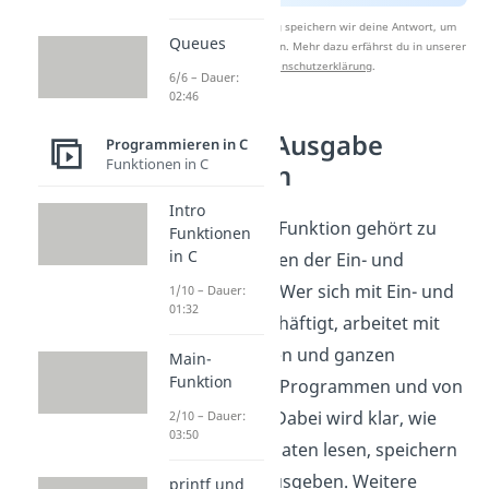
Nach Beantwortung speichern wir deine Antwort, um
Queues
Studyflix zu verbessern. Mehr dazu erfährst du in unserer
Datenschutzerklärung
.
6/6 – Dauer:
02:46
Ein- und Ausgabe
Programmieren in C
Funktionen in C
verstehen
Intro
Die getchar()-Funktion gehört zu
Funktionen
in C
den Grundlagen der Ein- und
Ausgabe in C. Wer sich mit Ein- und
1/10 – Dauer:
01:32
Ausgabe beschäftigt, arbeitet mit
Zeichen, Zahlen und ganzen
Main-
Funktion
Eingaben aus Programmen und von
der Tastatur. Dabei wird klar, wie
2/10 – Dauer:
03:50
Programme Daten lesen, speichern
und wieder ausgeben. Weitere
printf und