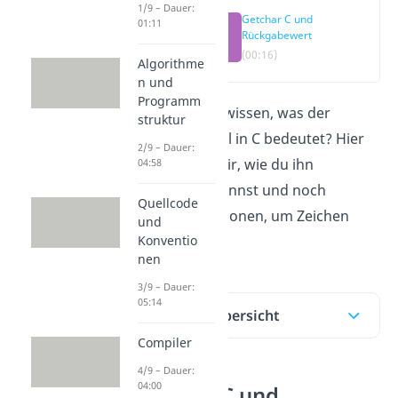
1/9 – Dauer:
Getchar C und
01:11
Rückgabewert
(00:16)
Algorithme
n und
Programm
Du möchtest wissen, was der
struktur
getchar Befehl in C bedeutet? Hier
2/9 – Dauer:
erklären wir dir, wie du ihn
04:58
verwenden kannst und noch
Quellcode
weitere Funktionen, um Zeichen
und
einzulesen.
Konventio
nen
3/9 – Dauer:
05:14
Inhaltsübersicht
Compiler
4/9 – Dauer:
04:00
Getchar C und