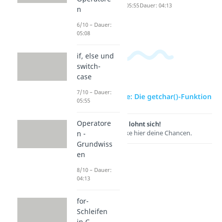
ren
Dauer: 05:55
Dauer: 04:13
n
Dauer: 05:08
6/10 – Dauer:
05:08
if, else und
switch-
case
7/10 – Dauer:
zur Videoseite: Die getchar()-Funktion
05:55
Operatore
Lernen lohnt sich!
Entdecke hier deine Chancen.
n -
Grundwiss
en
8/10 – Dauer:
04:13
for-
Schleifen
in C