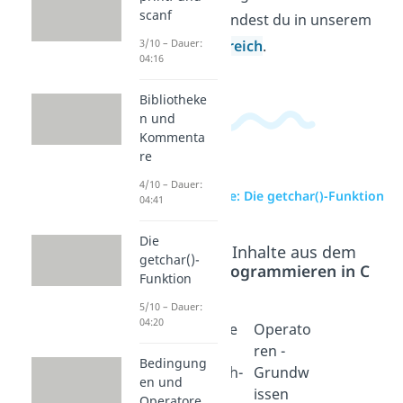
scanf
Videos dazu findest du in unserem
Informatikbereich
.
3/10 – Dauer:
04:16
Bibliotheke
n und
Kommenta
re
4/10 – Dauer:
zur Videoseite: Die getchar()-Funktion
04:41
Die
Beliebte Inhalte aus dem
getchar()-
Bereich
Programmieren in C
Funktion
5/10 – Dauer:
04:20
Bedingu
if, else
Operato
ngen
und
ren -
Bedingung
und
switch-
Grundw
en und
Operato
case
issen
Operatore