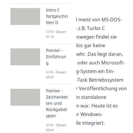
Header-Datei.
Intro C
fortgeschri
Die getch wird meist von MS-DOS-
tten II
Compilern wie z.B. Turbo C
1/10 – Dauer:
verwendet. Deswegen findet sie
01:10
auch seltener bis gar keine
Pointer -
Anwendung mehr. Das liegt daran,
Einführun
dass MS-DOS, oder auch Microsoft-
g
Disk-Operating-System ein Ein-
2/10 – Dauer:
03:57
Nutzer, Single-Task Betriebssystem
ist, das vor der Veröffentlichung von
Pointer -
Windows 95 ein standalone
Zeichenket
ten und
Betriebssystem war. Heute ist es
Rückgabet
nur noch in der Windows-
ypen
Kommandozeile integriert.
3/10 – Dauer:
02:41