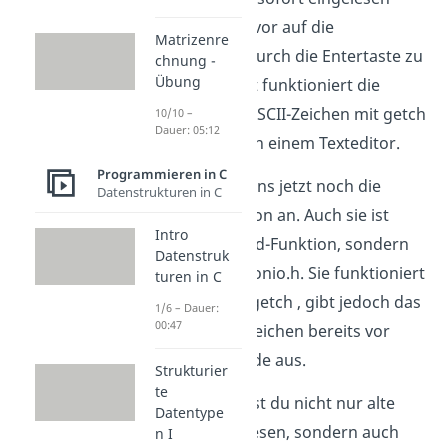
wird, ohne zuvor auf die
Matrizenre
Bestätigung durch die Entertaste zu
chnung -
Übung
warten. Damit funktioniert die
Eingabe von ASCII-Zeichen mit getch
10/10 –
Dauer: 05:12
genauso wie in einem Texteditor.
Programmieren in C
Schauen wir uns jetzt noch die
Datenstrukturen in C
getche Funktion an. Auch sie ist
Intro
keine Standard-Funktion, sondern
Datenstruk
stammt aus conio.h. Sie funktioniert
turen in C
genauso wie getch , gibt jedoch das
1/6 – Dauer:
00:47
eingelesene Zeichen bereits vor
Programmende aus.
Strukturier
te
So, jetzt kannst du nicht nur alte
Datentype
Programme lesen, sondern auch
n I