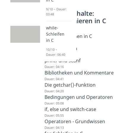
9/10 – Dauer:
Weitere Inhalte:
03:48
Programmieren in C
while-
Funktionen in C
Schleifen
Intro Funktionen in C
in C
Dauer: 01:32
Main-Funktion
10/10 –
Dauer: 03:50
Dauer: 06:40
printf und scanf
Dauer: 04:16
Bibliotheken und Kommentare
Dauer: 04:41
Die getchar()-Funktion
Dauer: 04:20
Bedingungen und Operatoren
Dauer: 05:08
if, else und switch-case
Dauer: 05:55
Operatoren - Grundwissen
Dauer: 04:13