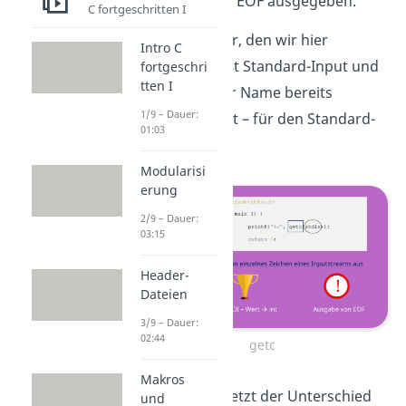
bei Fehlschlag EOF ausgegeben.
C fortgeschritten I
Der Parameter, den wir hier
Intro C
angeben, heißt Standard-Input und
fortgeschri
tten I
steht – wie der Name bereits
1/9 – Dauer:
vermuten lässt – für den Standard-
01:03
Inputstream.
Modularisi
erung
2/9 – Dauer:
03:15
Header-
Dateien
3/9 – Dauer:
02:44
getc
Makros
Doch was ist jetzt der Unterschied
und