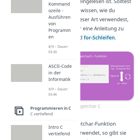
Zeichenkette eingelesen ist. Solltest
Kommand
du noch nicht wissen, wie du
ozeile -
Ausführen
Funktionen dieser Art verwendest,
von
findest du hier eine Anleitung zu
Programm
en
den
while-
und
for-Schleifen
.
8/9 – Dauer:
03:30
ASCII-Code
in der
Informatik
9/9 – Dauer:
03:46
getchar C
Programmieren in C
C vertiefend
Hast du die getchar-Funktion
Intro C
erfolgreich verwendet, so gibt sie
vertiefend