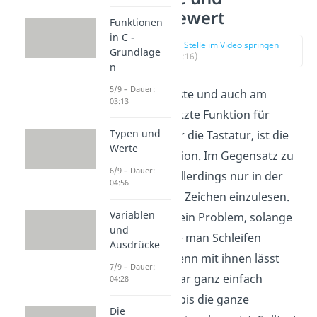
Rückgabewert
Funktionen
in C -
zur Stelle im Video springen
Grundlage
(00:16)
n
5/9 – Dauer:
Die bekannteste und auch am
03:13
meisten genutzte Funktion für
Typen und
Eingaben über die Tastatur, ist die
Werte
getchar Funktion. Im Gegensatz zu
6/9 – Dauer:
printf
ist sie allerdings nur in der
04:56
Lage, einzelne Zeichen einzulesen.
Variablen
Das ist aber kein Problem, solange
und
man weiß, wie man Schleifen
Ausdrücke
verwendet. Denn mit ihnen lässt
7/9 – Dauer:
sich die getchar ganz einfach
04:28
wiederholen, bis die ganze
Die