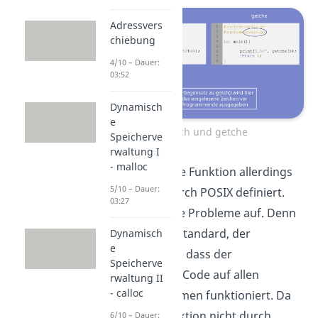
Adressvers
chiebung
4/10 – Dauer:
03:52
Dynamisch
e
getch und getche
Speicherve
rwaltung I
- malloc
Damit ist diese Funktion allerdings
5/10 – Dauer:
auch nicht durch POSIX definiert.
03:27
Das wirft neue Probleme auf. Denn
POSIX ist ein Standard, der
Dynamisch
e
gewährleistet, dass der
Speicherve
geschriebene Code auf allen
rwaltung II
- calloc
Betriebssystemen funktioniert. Da
die getch Funktion nicht durch
6/10 – Dauer: