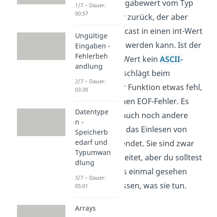
dir einen Rückgabewert vom Typ
1/7 – Dauer:
00:57
unsigned char zurück, der aber
auch per Typecast in einen int-Wert
Ungültige
umgewandelt werden kann. Ist der
Eingaben -
Fehlerbeh
eingegebene Wert kein
ASCII-
andlung
Zeichen
oder schlägt beim
2/7 – Dauer:
Ausführen der Funktion etwas fehl,
03:30
erhältst du einen EOF-Fehler. Es
Datentype
werden aber auch noch andere
n -
Methoden für das Einlesen von
Speicherb
edarf und
Zeichen verwendet. Sie sind zwar
Typumwan
weniger verbreitet, aber du solltest
dlung
sie wenigstens einmal gesehen
3/7 – Dauer:
haben und wissen, was sie tun.
05:01
Arrays