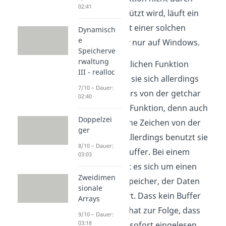
02:41
POSIX unterstützt wird, läuft ein
Programm mit einer solchen
Dynamisch
e
Funktion nativ nur auf Windows.
Speicherve
rwaltung
In ihrer eigentlichen Funktion
III - realloc
unterscheidet sie sich allerdings
7/10 – Dauer:
nicht besonders von der getchar
02:40
oder der getc Funktion, denn auch
Doppelzei
sie liest einzelne Zeichen von der
ger
Tastatur ein. Allerdings benutzt sie
8/10 – Dauer:
dazu keinen Buffer. Bei einem
03:03
Buffer handelt es sich um einen
Zweidimen
temporären Speicher, der Daten
sionale
zwischenlagert. Dass kein Buffer
Arrays
genutzt wird, hat zur Folge, dass
9/10 – Dauer:
03:18
jedes Zeichen sofort eingelesen