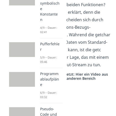
symbolisch
zwischen den beiden Funktionen?
e
Das ist schnell erklärt, denn die
Konstante
Beiden unterscheiden sich durch
n
ihre Informations-Bezugs-
4/9 – Dauer:
02:41
Möglichkeiten. Während die getchar
Funktion nur Daten vom Standard-
Pufferfehle
Input einlesen kann, ist die getc
r
Funktion in der Lage, das mit einem
5/9 – Dauer:
05:46
beliebigen Input-Stream zu tun.
Programm
Studyflix vernetzt: Hier ein Video aus
einem anderen Bereich
ablaufplän
e
6/9 – Dauer:
03:32
Pseudo-
Code und