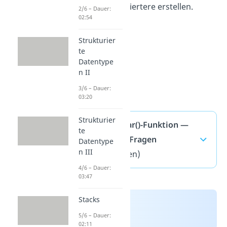
neue, kompliziertere erstellen.
2/6 – Dauer:
02:54
Strukturier
te
Datentype
n II
3/6 – Dauer:
03:20
Strukturier
Die getchar()-Funktion —
te
häufigste Fragen
Datentype
n III
(ausklappen)
4/6 – Dauer:
03:47
Stacks
5/6 – Dauer:
02:11