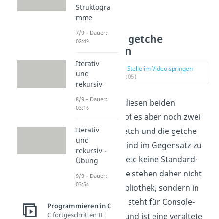
Struktogra
mme
7/9 – Dauer:
getch und getche
02:49
Funktionen
Iterativ
zur Stelle im Video springen
und
(02:05)
rekursiv
8/9 – Dauer:
Zusätzlich zu diesen beiden
03:16
Funktionen gibt es aber noch zwei
Iterativ
andere: Die getch und die getche
und
Funktion. Sie sind im Gegensatz zu
rekursiv -
getchar und getc keine Standard-
Übung
Funktionen. Sie stehen daher nicht
9/9 – Dauer:
03:54
in der stdio-Bibliothek, sondern in
conio.h. Conio steht für Console-
Programmieren in C
C fortgeschritten II
Input-Output und ist eine veraltete