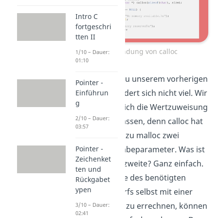
Intro C
fortgeschri
tten II
Anwendung von calloc
1/10 – Dauer:
01:10
Im Vergleich zu unserem vorherigen
Pointer -
Beispiel verändert sich nicht viel. Wir
Einführun
g
müssen lediglich die Wertzuweisung
2/10 – Dauer:
für array anpassen, denn calloc hat
03:57
im Gegensatz zu malloc zwei
einzelne Eingabeparameter. Was ist
Pointer -
Zeichenket
aber nun das zweite? Ganz einfach.
ten und
Statt die Länge des benötigten
Rückgabet
ypen
Speicherbedarfs selbst mit einer
Multiplikation zu errechnen, können
3/10 – Dauer:
02:41