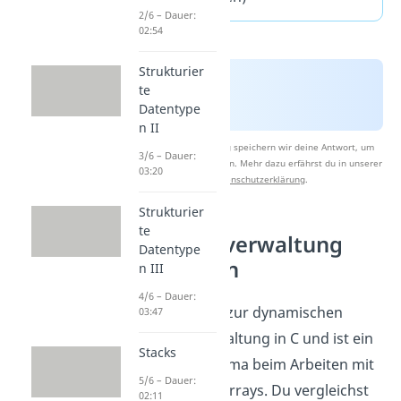
2/6 – Dauer:
02:54
Strukturier
te
Datentype
n II
Nach Beantwortung speichern wir deine Antwort, um
3/6 – Dauer:
Studyflix zu verbessern. Mehr dazu erfährst du in unserer
03:20
Datenschutzerklärung
.
Strukturier
te
Speicherverwaltung
Datentype
verstehen
n III
4/6 – Dauer:
calloc gehört zur dynamischen
03:47
Speicherverwaltung in C und ist ein
Stacks
wichtiges Thema beim Arbeiten mit
5/6 – Dauer:
Zeigern und Arrays. Du vergleichst
02:11