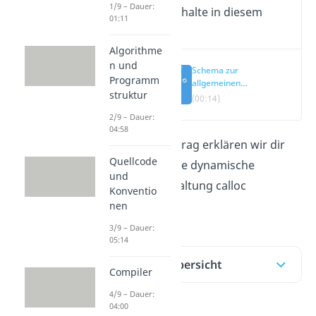
1/9 – Dauer:
Wichtige Inhalte in diesem
01:11
Video
Algorithme
n und
Schema zur
Programm
allgemeinen
struktur
Speicherreservierung
(00:14)
2/9 – Dauer:
04:58
In diesem Beitrag erklären wir dir
Quellcode
diesmal wie die dynamische
und
Speicherverwaltung calloc
Konventio
funktioniert.
nen
3/9 – Dauer:
05:14
Inhaltsübersicht
Compiler
4/9 – Dauer:
04:00