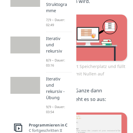
überschrieben wird.
Struktogra
mme
7/9 – Dauer:
02:49
Iterativ
und
rekursiv
8/9 – Dauer:
03:16
calloc reserviert Speicherplatz und füllt
ihn mit Nullen auf
Iterativ
und
Wenn du das Ganze dann
rekursiv -
Übung
anwendest, sieht es so aus:
9/9 – Dauer:
03:54
Programmieren in C
C fortgeschritten II