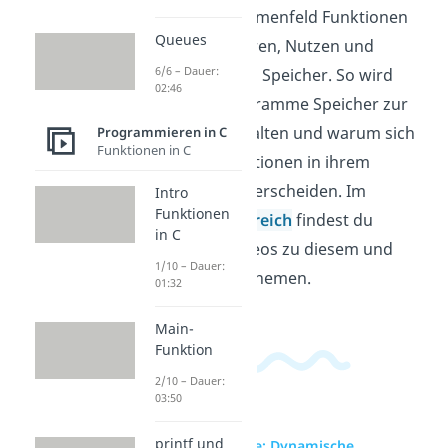
in diesem Themenfeld Funktionen
Queues
zum Reservieren, Nutzen und
6/6 – Dauer:
Freigeben von Speicher. So wird
02:46
klar, wie Programme Speicher zur
Laufzeit verwalten und warum sich
Programmieren in C
Funktionen in C
einzelne Funktionen in ihrem
Verhalten unterscheiden. Im
Intro
Funktionen
Informatikbereich
findest du
in C
passende Videos zu diesem und
1/10 – Dauer:
verwandten Themen.
01:32
Main-
Funktion
2/10 – Dauer:
03:50
printf und
zur Videoseite: Dynamische