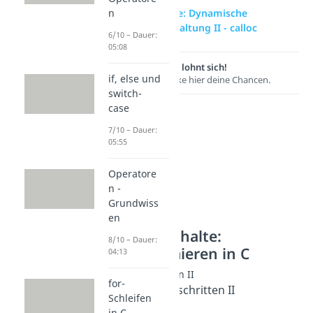
zur Videoseite: Dynamische
n
Speicherverwaltung II - calloc
6/10 – Dauer:
05:08
Lernen lohnt sich!
if, else und
Entdecke hier deine Chancen.
switch-
case
7/10 – Dauer:
05:55
Operatore
n -
Grundwiss
en
Weitere Inhalte:
8/10 – Dauer:
Programmieren in C
04:13
C fortgeschritten II
for-
Intro C fortgeschritten II
Schleifen
Dauer: 01:10
in C