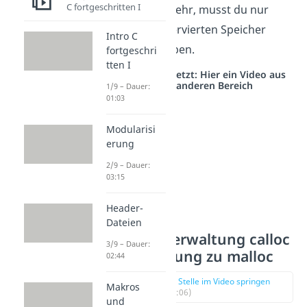
C fortgeschritten I
daher nicht mehr, musst du nur
noch den reservierten Speicher
Intro C
wieder freigeben.
fortgeschri
tten I
Studyflix vernetzt: Hier ein Video aus
einem anderen Bereich
1/9 – Dauer:
01:03
Modularisi
erung
2/9 – Dauer:
03:15
Header-
Dateien
Speicherverwaltung calloc
3/9 – Dauer:
als Ergänzung zu malloc
02:44
zur Stelle im Video springen
Makros
(01:06)
und