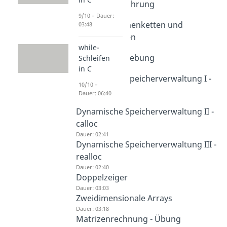
Pointer - Einführung
Dauer: 03:57
9/10 – Dauer:
Pointer - Zeichenketten und
03:48
Rückgabetypen
while-
Dauer: 02:41
Adressverschiebung
Schleifen
in C
Dauer: 03:52
Dynamische Speicherverwaltung I -
10/10 –
malloc
Dauer: 06:40
Dauer: 03:27
Dynamische Speicherverwaltung II -
calloc
Dauer: 02:41
Dynamische Speicherverwaltung III -
realloc
Dauer: 02:40
Doppelzeiger
Dauer: 03:03
Zweidimensionale Arrays
Dauer: 03:18
Matrizenrechnung - Übung