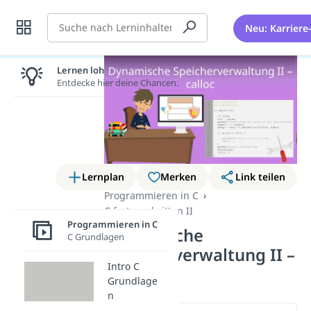
Suche
Neu: Karriere
Lernen lohnt sich!
Entdecke hier deine Chancen.
Lernplan
Merken
Link teilen
Programmieren in C
C fortgeschritten II
Programmieren in C
Dynamische
C Grundlagen
Speicherverwaltung II –
Intro C
calloc
Grundlage
n