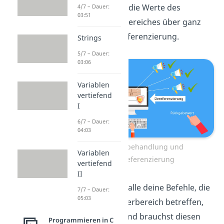
verwalten wir die Werte des
4/7 – Dauer:
03:51
reservierten Bereiches über ganz
normale Dereferenzierung.
Strings
5/7 – Dauer:
03:06
Variablen
vertiefend
I
6/7 – Dauer:
04:03
Fehlerbehandlung und
Variablen
Dereferenzierung
vertiefend
II
Hast du dann alle deine Befehle, die
7/7 – Dauer:
05:03
diesen Speicherbereich betreffen,
abgewickelt und brauchst diesen
Programmieren in C