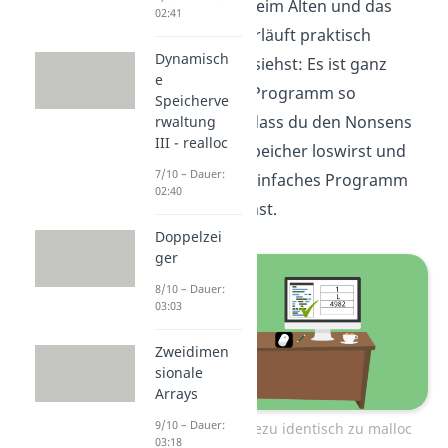
alles andere beim Alten und das
02:41
Programm verläuft praktisch
Dynamisch
identisch. Du siehst: Es ist ganz
e
einfach, dein Programm so
Speicherve
anzupassen, dass du den Nonsens
rwaltung
III - realloc
aus deinem Speicher loswirst und
7/10 – Dauer:
dennoch ein einfaches Programm
02:40
behalten kannst.
Doppelzei
ger
8/10 – Dauer:
03:03
Zweidimen
sionale
Arrays
9/10 – Dauer:
calloc ist nahezu identisch zu malloc
03:18