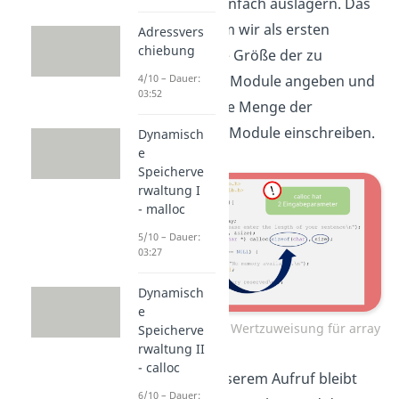
wir das hier einfach auslagern. Das
tun wir, indem wir als ersten
Adressvers
chiebung
Parameter die Größe der zu
speichernden Module angeben und
4/10 – Dauer:
03:52
als Zweites die Menge der
gewünschten Module einschreiben.
Dynamisch
e
Speicherve
rwaltung I
- malloc
5/10 – Dauer:
03:27
Dynamisch
e
Anpassung der Wertzuweisung für array
Speicherve
rwaltung II
- calloc
Auch nach unserem Aufruf bleibt
6/10 – Dauer: