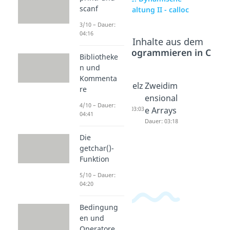
scanf
Speicherverwaltung II - calloc
3/10 – Dauer:
04:16
Beliebte Inhalte aus dem
Bereich
Programmieren in C
Bibliotheke
n und
Kommenta
Dynami
Doppelz
Zweidim
re
sche
eiger
ensional
4/10 – Dauer:
Speiche
Dauer: 03:03
e Arrays
04:41
rverwalt
Dauer: 03:18
ung III -
Die
realloc
getchar()-
Dauer: 02:40
Funktion
5/10 – Dauer:
04:20
Bedingung
en und
Operatore