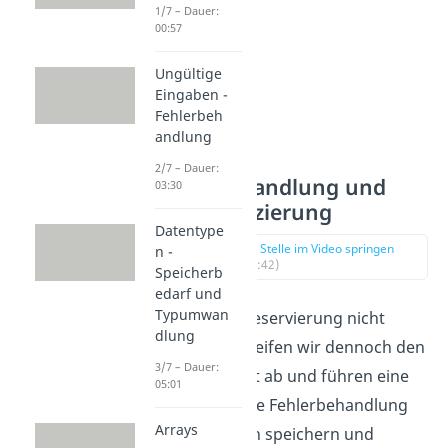
1/7 – Dauer:
00:57
Ungültige
Eingaben -
Fehlerbeh
andlung
2/7 – Dauer:
Fehlerbehandlung und
03:30
Dereferenzierung
Datentype
zur Stelle im Video springen
n -
(00:42)
Speicherb
edarf und
Typumwan
War unsere Reservierung nicht
dlung
erfolgreich greifen wir dennoch den
3/7 – Dauer:
Rückgabewert ab und führen eine
05:01
entsprechende Fehlerbehandlung
Arrays
durch. Danach speichern und