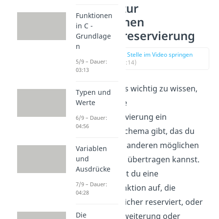
Schema zur
Funktionen
allgemeinen
in C -
Speicherreservierung
Grundlage
n
zur Stelle im Video springen
5/9 – Dauer:
(00:14)
03:13
Zunächst ist es wichtig zu wissen,
Typen und
dass es für die
Werte
Speicherreservierung ein
6/9 – Dauer:
04:56
allgemeines Schema gibt, das du
später auf die anderen möglichen
Variablen
Arbeitsweisen übertragen kannst.
und
Ausdrücke
Als Erstes rufst du eine
7/9 – Dauer:
Bibliotheksfunktion auf, die
04:28
entweder Speicher reserviert, oder
Die
für dessen Erweiterung oder