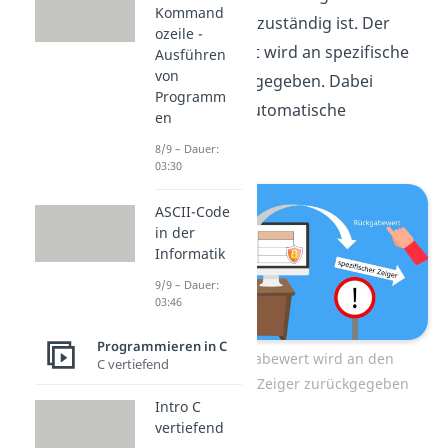
Kommand
Verringerung zuständig ist. Der
ozeile -
Rückgabewert wird an spezifische
Ausführen
von
Zeiger zurückgegeben. Dabei
Programm
erfolgt eine automatische
en
Umwandlung.
8/9 – Dauer:
03:30
ASCII-Code
in der
Informatik
9/9 – Dauer:
03:46
Programmieren in C
Der Rückgabewert wird an den
C vertiefend
spezifischen Zeiger zurückgegeben
Intro C
vertiefend