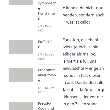
symbolisch
Diese Methode kannst du nicht nur
e
Konstante
auf malloc anwenden, sondern auch
n
auf calloc. Aber was ist calloc
4/9 – Dauer:
überhaupt?
02:41
calloc ist eine Funktion, die ebenfalls
Pufferfehle
Speicher reserviert. Jedoch ist sie
r
dabei etwas fleißiger als malloc.
5/9 – Dauer:
05:46
Deswegen reserviert sie für uns
nicht nur die gewünschte Menge an
Programm
Speicherplatz, sondern füllt diesen
ablaufplän
e
auch mit Nullen auf. Das ist deshalb
6/9 – Dauer:
so praktisch, da dabei dafür gesorgt
03:32
wird, dass der Nonsens, der vor der
Pseudo-
Reservierung in den Zellen stand,
Code und