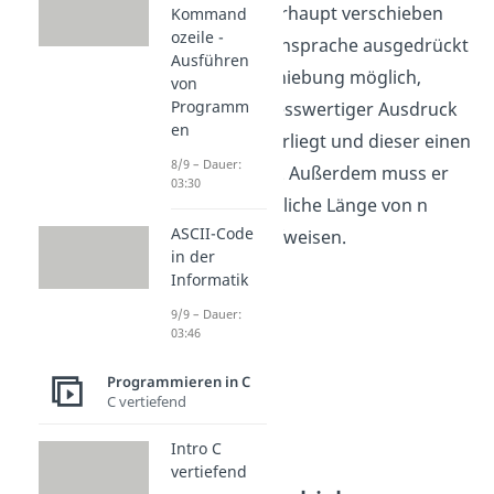
Adressen überhaupt verschieben
Kommand
ozeile -
kannst. In Fachsprache ausgedrückt
Ausführen
ist eine Verschiebung möglich,
von
Programm
wenn ein adresswertiger Ausdruck
en
vom Typ t* vorliegt und dieser einen
8/9 – Dauer:
Wert x besitzt. Außerdem muss er
03:30
noch eine endliche Länge von n
ASCII-Code
Element N aufweisen.
in der
Informatik
9/9 – Dauer:
03:46
Programmieren in C
C vertiefend
Intro C
vertiefend