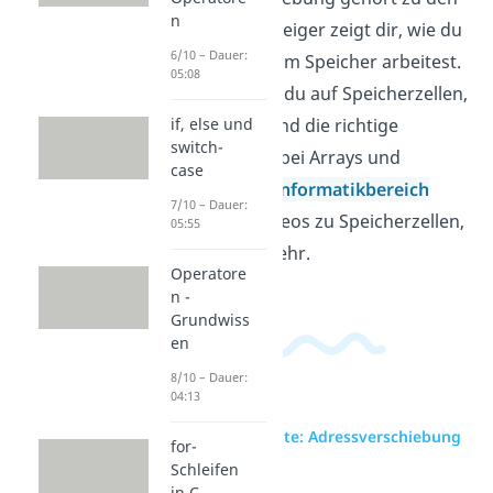
n
Zeigern in C. Zeiger zeigt dir, wie du
6/10 – Dauer:
mit Adressen im Speicher arbeitest.
05:08
Dabei achtest du auf Speicherzellen,
Datentypen und die richtige
if, else und
switch-
Schreibweise bei Arrays und
case
Pointern. Im
Informatikbereich
7/10 – Dauer:
findest du Videos zu Speicherzellen,
05:55
Arrays und mehr.
Operatore
n -
Grundwiss
en
8/10 – Dauer:
04:13
zur Videoseite: Adressverschiebung
for-
Schleifen
in C