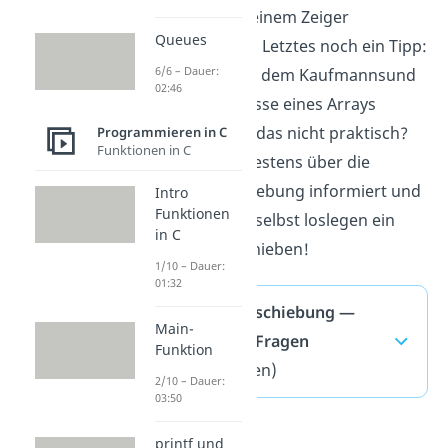
Funktion mit einem Zeiger
Queues
gerechnet. Als Letztes noch ein Tipp:
6/6 – Dauer:
Du kannst mit dem Kaufmannsund
02:46
auch die Adresse eines Arrays
ausgeben. Ist das nicht praktisch?
Programmieren in C
Funktionen in C
Jetzt bist du bestens über die
Adressverschiebung informiert und
Intro
Funktionen
kannst gleich selbst loslegen ein
in C
paar zu verschieben!
1/10 – Dauer:
01:32
Adressverschiebung —
Main-
häufigste Fragen
Funktion
(ausklappen)
2/10 – Dauer:
03:50
printf und