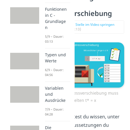
eine
Funktionen
Adressverschiebung
in C -
Grundlage
zur Stelle im Video springen
n
(00:13)
5/9 – Dauer:
03:13
Typen und
Werte
6/9 – Dauer:
04:56
Variablen
Für eine Adressverschiebung muss
und
gelten t* = x
Ausdrücke
7/9 – Dauer:
04:28
Als Erstes solltest du wissen, unter
welchen Voraussetzungen du
Die