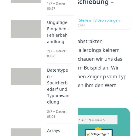
Adressverschiebung –
1/7 – Dauer:
Beispiel
00:57
zur Stelle im Video springen
Ungültige
(00:34)
Eingaben -
Fehlerbeh
Da mit dieser abstrakten
andlung
Beschreibung allerdings keinem
2/7 – Dauer:
03:30
geholfen ist, schauen wir uns das
Ganze an einem Beispiel an: Wir
Datentype
deklarieren einen Zeiger p vom Typ
n -
Speicherb
char und weisen ihm den Wert
edarf und
“Beispiel“ zu.
Typumwan
dlung
3/7 – Dauer:
05:01
Arrays