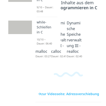
Beliebte Inhalte aus dem
Bereich
Programmieren in C
9/10 – Dauer:
03:48
while-
Dynami
Dynami
Dynami
Schleifen
sche
sche
sche
in C
Speiche
Speiche
Speiche
rverwalt
rverwalt
rverwalt
10/10 –
Dauer: 06:40
ung I -
ung II -
ung III -
malloc
calloc
realloc
Dauer: 03:27
Dauer: 02:41
Dauer: 02:40
zur Videoseite: Adressverschiebung