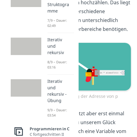
Speicherzellen hochzählen. Das liegt
Struktogra
daran, dass verschiedene
mme
Variablentypen unterschiedlich
7/9 – Dauer:
02:49
große Speicherbereiche benötigen.
Iterativ
und
rekursiv
8/9 – Dauer:
03:16
Iterativ
und
rekursiv -
Änderung der Adresse von p
Übung
9/9 – Dauer:
Wir machen jetzt aber erst einmal
03:54
hier weiter. Zu unserem Glück
Programmieren in C
braucht nämlich eine Variable vom
C fortgeschritten II