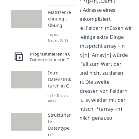
p[n] oder auch *(p+n). Damit
können wir die Adresse eines
Matrizenre
Zeigers ganz unkompliziert
chnung -
Übung
verschieben. Bei Feldern müssen wir
10/10 –
uns allerdings einige extra Dinge
Dauer: 05:12
merken. Hier entspricht array + n
Programmieren in C
nämlich &array[n]. Array[n] würde
Datenstrukturen in C
uns in diesem Fall zum Wert der
Speicherzelle und nicht zu deren
Intro
Datenstruk
Adresse führen. Die zweite
turen in C
Möglichkeit, Adressen von Feldern
1/6 – Dauer:
zu verschieben, ist wieder mit der
00:47
der Zeiger identisch. *(array +n)
Strukturier
entspricht nämlich genauso
te
array[n].
Datentype
n I