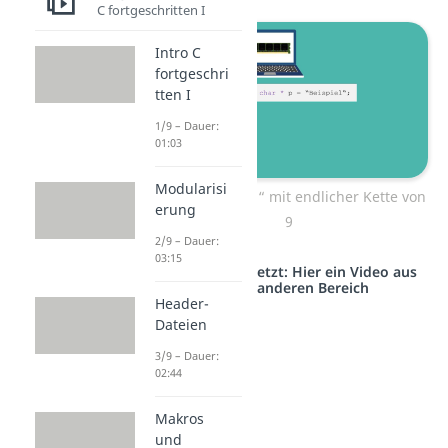
C fortgeschritten I
Intro C
fortgeschri
tten I
1/9 – Dauer:
01:03
Modularisi
Zeiger „Beispiel“ mit endlicher Kette von
erung
9
2/9 – Dauer:
03:15
Studyflix vernetzt: Hier ein Video aus
einem anderen Bereich
Header-
Dateien
3/9 – Dauer:
02:44
Makros
und