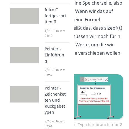
Typ char nur eine Speicherzelle, also
Intro C
8 Bit Speicher. Wenn wir das auf
fortgeschri
unsere allgemeine Formel
tten II
übertragen, heißt das, dass sizeof(t)
1/10 – Dauer:
eins ist. Nun müssen wir noch für n
01:10
die Anzahl der Werte, um die wir
Pointer -
unsere Adresse verschieben wollen,
Einführun
einsetzen.
g
2/10 – Dauer:
03:57
Pointer -
Zeichenket
ten und
Rückgabet
ypen
3/10 – Dauer:
Die Variable vom Typ char braucht nur 8
02:41