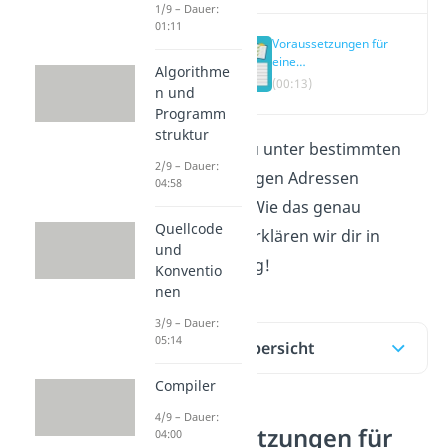
1/9 – Dauer:
01:11
Voraussetzungen für
eine
Algorithme
Adressverschiebung
(00:13)
n und
Programm
struktur
In C kannst du unter bestimmten
2/9 – Dauer:
Voraussetzungen Adressen
04:58
verschieben. Wie das genau
Quellcode
funktioniert erklären wir dir in
und
diesem Beitrag!
Konventio
nen
3/9 – Dauer:
05:14
Inhaltsübersicht
Compiler
4/9 – Dauer:
Voraussetzungen für
04:00