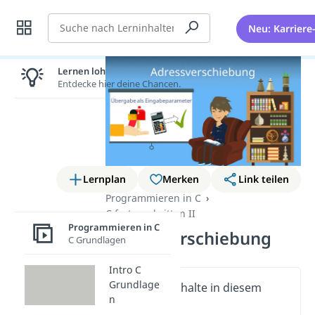
Suche
Neu: Karriere
Lernen lohnt sich!
Entdecke hier deine Chancen.
Lernplan
Merken
Link teilen
Programmieren in C
C fortgeschritten II
Programmieren in C
Adressverschiebung
C Grundlagen
Intro C
Grundlage
Wichtige Inhalte in diesem
n
Video