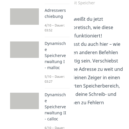
Bit Speicher
Adressvers
chiebung
Super! Damit weißt du jetzt
4/10 – Dauer:
schonmal theoretisch, wie diese
03:52
Verschieberei funktioniert!
Dynamisch
Allerdings musst du auch hier – wie
e
bei den meisten anderen Befehlen
Speicherve
auch – vorsichtig sein. Verschiebst
rwaltung I
- malloc
du nämlich eine Adresse zu weit und
biegst damit deinen Zeiger in einen
5/10 – Dauer:
03:27
nicht reservierten Speicherbereich,
kann es durch deine Schreib- und
Dynamisch
e
Leseoperationen zu Fehlern
Speicherve
kommen.
rwaltung II
- calloc
6/10 – Dauer: