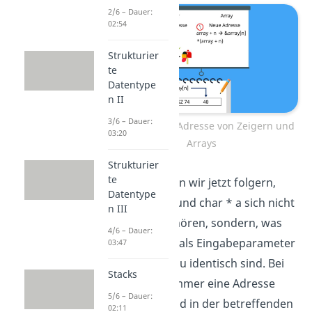
2/6 – Dauer:
02:54
Strukturier
te
Datentype
n II
3/6 – Dauer:
Änderung der Adresse von Zeigern und
03:20
Arrays
Strukturier
te
Daraus können wir jetzt folgern,
Datentype
dass char a[] und char * a sich nicht
n III
nur gleich anhören, sondern, was
4/6 – Dauer:
die Übergabe als Eingabeparameter
03:47
angeht, nahezu identisch sind. Bei
Stacks
beiden wird immer eine Adresse
5/6 – Dauer:
übergeben und in der betreffenden
02:11