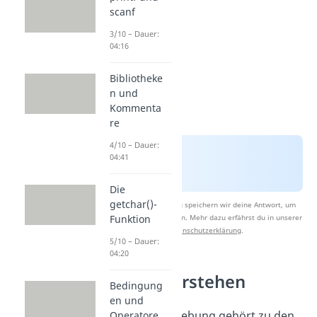
scanf
3/10 – Dauer:
04:16
Bibliotheke
n und
Kommenta
re
4/10 – Dauer:
04:41
Die
getchar()-
Nach Beantwortung speichern wir deine Antwort, um
Studyflix zu verbessern. Mehr dazu erfährst du in unserer
Funktion
Datenschutzerklärung
.
5/10 – Dauer:
04:20
Zeiger verstehen
Bedingung
en und
Adressverschiebung gehört zu den
Operatore