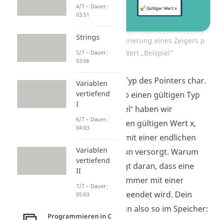
4/7 – Dauer:
03:51
Strings
Beispiel: Deklarierung eines Zeigers p
mit Wert „Beispiel“
5/7 – Dauer:
03:06
Damit ist der Typ des Pointers char.
Variablen
vertiefend
Wir haben also einen gültigen Typ
I
t*. Mit ‘Beispiel‘ haben wir
6/7 – Dauer:
außerdem einen gültigen Wert x,
04:03
der uns auch mit einer endlichen
Variablen
Länge von neun versorgt. Warum
vertiefend
neun? Das liegt daran, dass eine
II
Zeichenkette immer mit einer
7/7 – Dauer:
binären Null beendet wird. Dein
05:03
Zeiger liegt nun also so im Speicher:
Programmieren in C