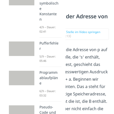
symbolisch
e
Konstante
Änderung der Adresse von
n
p
4/9 – Dauer:
02:41
zur Stelle im Video springen
(01:13)
Pufferfehle
r
Wenn du jetzt die Adresse von p auf
die Speicherzelle, die ‘s‘ enthält,
5/9 – Dauer:
05:46
ändern möchtest, geschieht das
nach dem adresswertigen Ausdruck
Programm
ablaufplän
(n * sizeof(t)) + a. Beginnen wir
e
diesmal von hinten. Das a steht für
6/9 – Dauer:
unsere derzeitige Speicheradresse,
03:32
die im Moment die ist, die B enthält.
Pseudo-
Wir können aber nicht einfach die
Code und