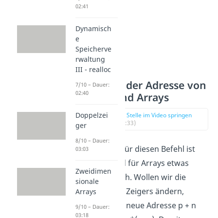
02:41
Dynamisch
e
Speicherve
rwaltung
III - realloc
Änderung der Adresse von
7/10 – Dauer:
02:40
Zeigern und Arrays
Doppelzei
zur Stelle im Video springen
(02:33)
ger
8/10 – Dauer:
Die Notation für diesen Befehl ist
03:03
für Zeiger und für Arrays etwas
Zweidimen
unterschiedlich. Wollen wir die
sionale
Adresse eines Zeigers ändern,
Arrays
entspricht die neue Adresse p + n
9/10 – Dauer:
03:18