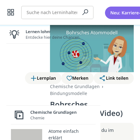
Suche
Neu: Karriere
Lernen lohnt sich!
Entdecke hier deine Chancen.
Lernplan
Merken
Link teilen
Chemische Grundlagen
Bindungsmodelle
Bohrsches
Atommodell (Video)
Chemische Grundlagen
Chemie
Weitere Infos erhältst du im
Atome einfach
Beitrag zum Video
erklärt