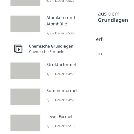
6/7 – Dauer: 05:22
Beliebte Inhalte aus dem
Atomkern und
Bereich
Chemische Grundlagen
Atomhülle
7/7 – Dauer: 05:46
Schalen
Niels
Rutherf
modell
Bohr
ord
Chemische Grundlagen
Chemische Formeln
Dauer:
Dauer:
Atomm
04:57
04:54
odell
Strukturformel
Dauer:
03:13
1/3 – Dauer: 04:50
Summenformel
2/3 – Dauer: 04:51
Lewis Formel
3/3 – Dauer: 05:18