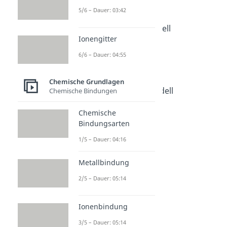
Atommodell
5/6 – Dauer: 03:42
Dauer: 05:00
Bohrsches Atommodell
Ionengitter
Dauer: 05:11
Schalenmodell
6/6 – Dauer: 04:55
Dauer: 04:57
Niels Bohr
Dauer: 04:54
Chemische Grundlagen
Rutherford Atommodell
Chemische Bindungen
Dauer: 03:13
Dalton Atommodell
Chemische
Dauer: 04:10
Bindungsarten
Kern Hülle Modell
1/5 – Dauer: 04:16
Dauer: 04:39
Metallbindung
2/5 – Dauer: 05:14
Ionenbindung
3/5 – Dauer: 05:14