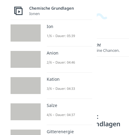
Chemische Grundlagen
Ionen
Ion
1/6 – Dauer: 05:39
Lernen lohnt sich!
Entdecke hier deine Chancen.
Anion
2/6 – Dauer: 04:46
Kation
3/6 – Dauer: 04:33
Salze
Weitere Inhalte:
4/6 – Dauer: 04:37
Chemische Grundlagen
Gitterenergie
Bindungsmodelle