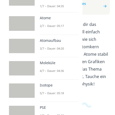
zum Beitrag: Bohrsches
1/7 – Dauer: 04:35
Atommodell
Atome
In diesem Video wird dir das
2/7 – Dauer: 05:17
Bohrsche Atommodell einfach
erklärt. Du erfährst, wie sich
Atomaufbau
Elektronen um den Atomkern
3/7 – Dauer: 04:20
bewegen und warum Atome stabil
sind. Mit anschaulichen Grafiken
Moleküle
und Beispielen wird das Thema
4/7 – Dauer: 04:36
verständlich gemacht. Tauche ein
in die Welt der Atomphysik!
Isotope
5/7 – Dauer: 05:18
PSE