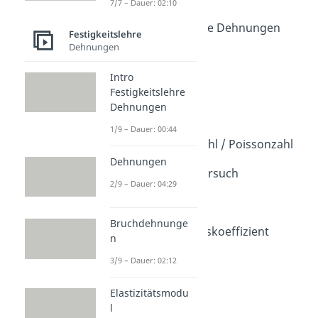
7/7 – Dauer: 02:10
Dehnungen
Intro Festigkeitslehre Dehnungen
Festigkeitslehre
Dauer: 00:44
Dehnungen
Dehnungen
Dauer: 04:29
Intro
Bruchdehnungen
Festigkeitslehre
Dauer: 02:12
Dehnungen
Elastizitätsmodul
1/9 – Dauer: 00:44
Dauer: 05:22
Querkontraktionszahl / Poissonzahl
Dauer: 02:21
Dehnungen
Zug- und Torsionsversuch
2/9 – Dauer: 04:29
Dauer: 08:39
Hookesche Gerade
Dauer: 03:14
Bruchdehnunge
Wärmeausdehnungskoeffizient
n
Dauer: 01:59
Streckgrenze
3/9 – Dauer: 02:12
Dauer: 02:13
Elastizitätsmodu
l