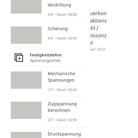
Verdrillung
Bruchde
Elastizitä
Querkon
5/6 – Dauer: 06:08
hnungen
tsmodul
traktions
Dauer: 02:12
Dauer: 05:22
zahl /
Scherung
Poissonz
6/6 – Dauer: 02:03
ahl
Dauer: 02:21
Festigkeitslehre
Spannungsarten
Mechanische
Spannungen
1/7 – Dauer: 02:42
Zugspannung
berechnen
2/7 – Dauer: 02:56
Druckspannung