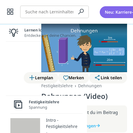
Suche
Neu: Karriere
Lernen lohnt sich!
Entdecke hier deine Chancen.
Lernplan
Merken
Link teilen
Festigkeitslehre
Dehnungen
Dehnungen (Video)
Festigkeitslehre
Spannung
Weitere Infos erhältst du im Beitrag
zum Video
Intro -
zum Beitrag: Dehnungen
Festigkeitslehre
-