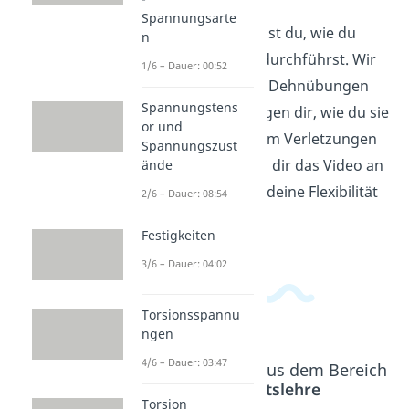
Spannungsarte
In diesem Video lernst du, wie du
n
Dehnungen richtig durchführst. Wir
1/6 – Dauer: 00:52
erklären dir, warum Dehnübungen
Spannungstens
wichtig sind und zeigen dir, wie du sie
or und
korrekt ausführst, um Verletzungen
Spannungszust
vorzubeugen. Schau dir das Video an
ände
und erfahre, wie du deine Flexibilität
2/6 – Dauer: 08:54
verbessern kannst.
Festigkeiten
3/6 – Dauer: 04:02
Torsionsspannu
ngen
4/6 – Dauer: 03:47
Beliebte Inhalte aus dem Bereich
Festigkeitslehre
Torsion