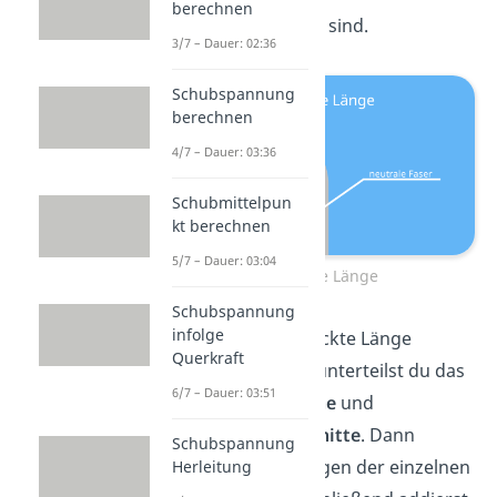
berechnen
Biegung lang genug sind.
3/7 – Dauer: 02:36
Schubspannung
berechnen
4/7 – Dauer: 03:36
Schubmittelpun
kt berechnen
5/7 – Dauer: 03:04
gestreckte Länge
Schubspannung
infolge
Damit du die gestreckte Länge
Querkraft
berechnen kannst, unterteilst du das
6/7 – Dauer: 03:51
Biegeteil in
gebogene
und
ungebogene Abschnitte
. Dann
Schubspannung
rechnest du die Längen der einzelnen
Herleitung