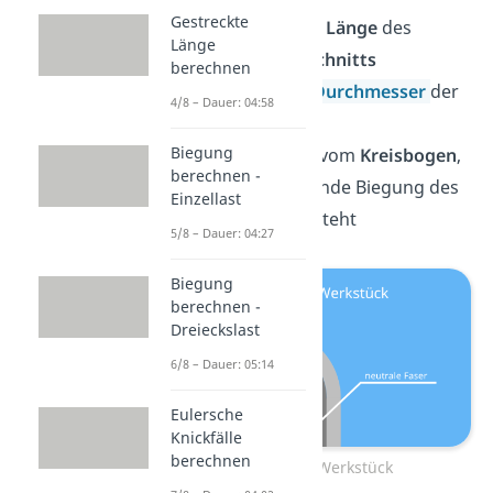
Gestreckte
l
beschreibt die
Länge
des
b
Länge
gebogenen Abschnitts
berechnen
d
steht für den
Durchmesser
der
4/8 – Dauer: 04:58
neutralen Faser
Biegung
α
ist der
Winkel
vom
Kreisbogen
,
berechnen -
der durch die runde Biegung des
Einzellast
Werkstücks entsteht
5/8 – Dauer: 04:27
Biegung
berechnen -
Dreieckslast
6/8 – Dauer: 05:14
Eulersche
Knickfälle
berechnen
gebogenes Werkstück