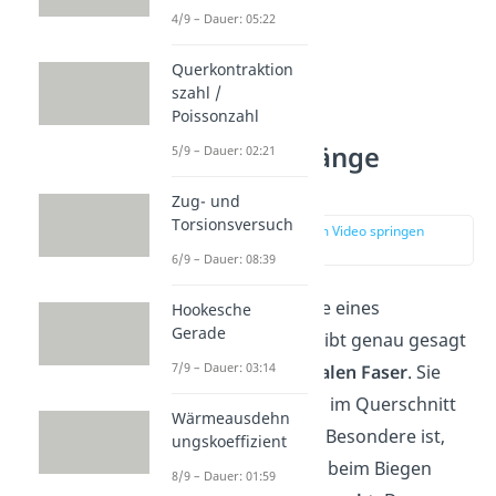
4/9 – Dauer: 05:22
Querkontraktion
szahl /
Poissonzahl
Gestreckte Länge
5/9 – Dauer: 02:21
Formel
Zug- und
Torsionsversuch
zur Stelle im Video springen
(01:20)
6/9 – Dauer: 08:39
Die gestreckte Länge eines
Hookesche
Gerade
Werkstücks beschreibt genau gesagt
7/9 – Dauer: 03:14
die Länge der
neutralen Faser
. Sie
liegt meistens mittig im Querschnitt
Wärmeausdehn
deines Bauteils. Das Besondere ist,
ungskoeffizient
dass sich ihre Länge beim Biegen
8/9 – Dauer: 01:59