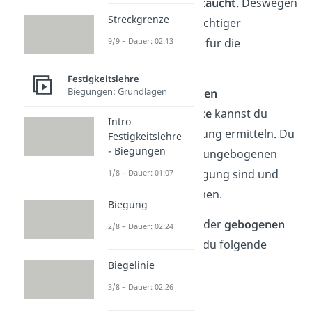
nicht
streckt
oder
staucht
. Deswegen
Streckgrenze
eignet sie sich als wichtiger
Orientierungspunkt für die
9/9 – Dauer: 02:13
Berechnung.
Festigkeitslehre
Biegungen: Grundlagen
Die Länge der
geraden
Werkstückabschnitte
kannst du
Intro
einfach ohne Rechnung ermitteln. Du
Festigkeitslehre
- Biegungen
misst, wie lange die ungebogenen
Abschnitte ohne Biegung sind und
1/8 – Dauer: 01:07
addierst sie zusammen.
Biegung
Für die Berechnung der
gebogenen
2/8 – Dauer: 02:24
Abschnitte
benutzt du folgende
Formel:
Biegelinie
3/8 – Dauer: 02:26