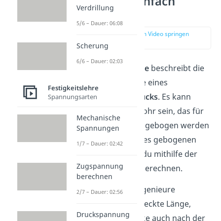
berechnen einfach
Verdrillung
erklärt
5/6 – Dauer: 06:08
zur Stelle im Video springen
(00:14)
Scherung
6/6 – Dauer: 02:03
Die
gestreckte Länge
beschreibt die
ursprüngliche Länge eines
Festigkeitslehre
gebogenen
Werkstücks
. Es kann
Spannungsarten
beispielsweise ein Rohr sein, das für
Mechanische
die Abwasserkanäle gebogen werden
Spannungen
muss. Die Länge eines gebogenen
1/7 – Dauer: 02:42
Werkstücks kannst du mithilfe der
Zugspannung
gestreckten Länge berechnen.
berechnen
Handwerker und Ingenieure
2/7 – Dauer: 02:56
berechnen die gestreckte Länge,
Druckspannung
damit die Werkstücke auch nach der