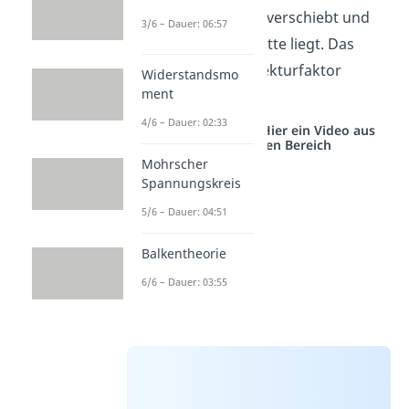
Faser im Werkstück verschiebt und
3/6 – Dauer: 06:57
nicht mehr in der Mitte liegt. Das
muss dann als Korrekturfaktor
Widerstandsmo
ment
einbezogen werden.
4/6 – Dauer: 02:33
Studyflix vernetzt: Hier ein Video aus
einem anderen Bereich
Mohrscher
Spannungskreis
5/6 – Dauer: 04:51
Balkentheorie
6/6 – Dauer: 03:55