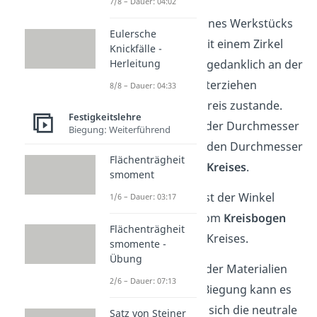
7/8 – Dauer: 04:02
Der gebogene Teil eines Werkstücks
Eulersche
ist rund. Wenn du mit einem Zirkel
Knickfälle -
Herleitung
den gebogenen Teil gedanklich an der
neutralen Faser
weiterziehen
8/8 – Dauer: 04:33
würdest, käme ein Kreis zustande.
Festigkeitslehre
Deshalb beschreibt der Durchmesser
Biegung: Weiterführend
der neutralen Faser den Durchmesser
Flächenträgheit
des hypothetischen
Kreises
.
smoment
Dementsprechend ist der Winkel
1/6 – Dauer: 03:17
α
auch der Winkel vom
Kreisbogen
Flächenträgheit
des hypothetischen Kreises.
smomente -
Übung
Achtung:
Aufgrund der Materialien
2/6 – Dauer: 07:13
und der Stärke der Biegung
kann es
dazu kommen, dass sich die neutrale
Satz von Steiner