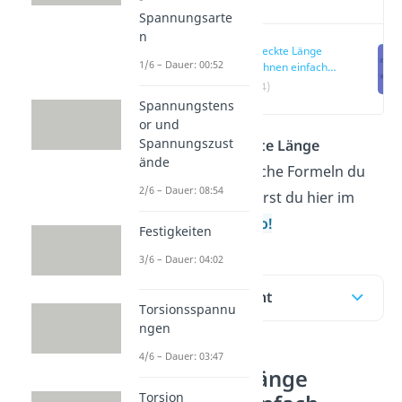
Spannungsarte
n
Gestreckte Länge
1/6 – Dauer: 00:52
berechnen einfach
erklärt
(00:14)
Spannungstens
or und
Spannungszust
Wie du die
gestreckte Länge
ände
berechnest und welche Formeln du
2/6 – Dauer: 08:54
dafür benutzt, erfährst du hier im
Beitrag und im
Video!
Festigkeiten
3/6 – Dauer: 04:02
Inhaltsübersicht
Torsionsspannu
ngen
4/6 – Dauer: 03:47
Gestreckte Länge
Torsion