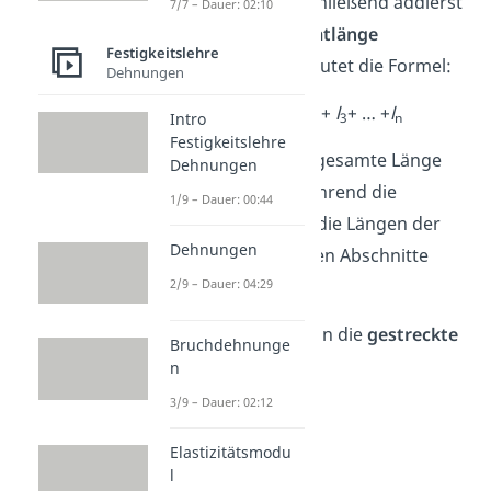
Teilstücke aus. Anschließend addierst
7/7 – Dauer: 02:10
du sie für die
Gesamtlänge
Festigkeitslehre
zusammen. Somit lautet die Formel:
Dehnungen
l
=
l
+
l
+
l
+ … +
l
Intro
Gesamt
1
2
3
n
Festigkeitslehre
l
steht für die gesamte Länge
Dehnungen
Gesamt
des Werkstücks, während die
1/9 – Dauer: 00:44
nummerierten l für die Längen der
Dehnungen
einzelnen unterteilten Abschnitte
2/9 – Dauer: 04:29
stehen.
Das Ergebnis ist dann die
gestreckte
Bruchdehnunge
Länge
.
n
3/9 – Dauer: 02:12
Elastizitätsmodu
l