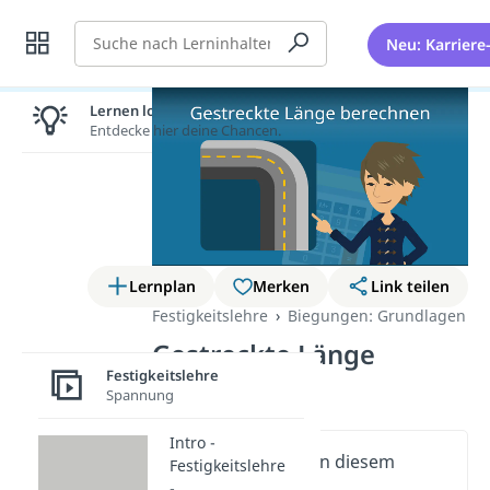
Suche
Neu: Karriere
Lernen lohnt sich!
Entdecke hier deine Chancen.
Lernplan
Merken
Link teilen
Festigkeitslehre
Biegungen: Grundlagen
Gestreckte Länge
Festigkeitslehre
berechnen
Spannung
Intro -
Wichtige Inhalte in diesem
Festigkeitslehre
Video
-