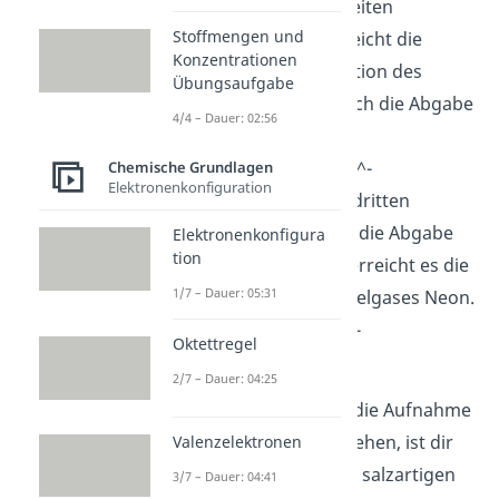
Calcium ist in der zweiten
Stoffmengen und
Hauptgruppe. Es erreicht die
Konzentrationen
Elektronenkonfiguration des
Übungsaufgabe
Edelgases Argon durch die Abgabe
4/4 – Dauer: 02:56
von zwei Elektronen.
Ca →Ca^(2+)+〖2 e〗^-
Chemische Grundlagen
Elektronenkonfiguration
Aluminium ist in der dritten
Hauptgruppe. Durch die Abgabe
Elektronenkonfigura
tion
von drei Elektronen erreicht es die
1/7 – Dauer: 05:31
Konfiguration des Edelgases Neon.
Al →Al^(3+)+〖3 e〗^-
Oktettregel
Anionen
2/7 – Dauer: 04:25
Dass Anionen durch die Aufnahme
von Elektronen entstehen, ist dir
Valenzelektronen
nun auch bekannt. In salzartigen
3/7 – Dauer: 04:41