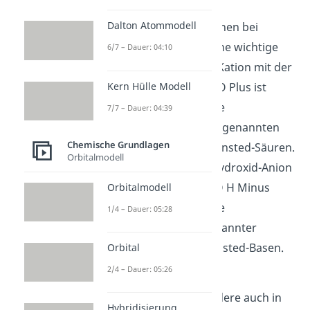
verknüpft.
Dalton Atommodell
Außerdem spielen Ionen bei
Säuren und Basen eine wichtige
6/7 – Dauer: 04:10
Rolle: Das Oxonium-Kation mit der
Kern Hülle Modell
Formel H3O+ H drei O Plus ist
verantwortlich für die
7/7 – Dauer: 04:39
Säurewirkung von sogenannten
Chemische Grundlagen
Brønsted-Säuren Brönsted-Säuren.
Orbitalmodell
Umgekehrt ist das Hydroxid-Anion
mit der Formel OH- O H Minus
Orbitalmodell
verantwortlich für die
1/4 – Dauer: 05:28
Basenwirkung sogenannter
Brønsted-Basen Brönsted-Basen.
Orbital
2/4 – Dauer: 05:26
Ladungstransport
Ionen sind insbesondere auch in
Hybridisierung