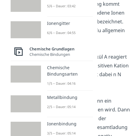
positive Gesamtladung kommt
5/6 – Dauer: 03:42
zustande. Positiv geladene Ionen
werden als Kationen bezeichnet.
Ionengitter
Ihre Bildung kannst du allgemein
6/6 – Dauer: 04:55
so formulieren:
A →A^(n+)+n e^-
Chemische Grundlagen
Chemische Bindungen
Das Atom oder Molekül A reagiert
zum n-fach N fach positiven Kation
Chemische
Bindungsarten
An+ A N plus und gibt dabei n N
Elektronen ab.
1/5 – Dauer: 04:16
Metallbindung
Umgekehrt ist es, wenn ein
2/5 – Dauer: 05:14
Elektron aufgenommen wird. Dann
überwiegt die Anzahl der
Ionenbindung
Elektronen und die Gesamtladung
3/5 – Dauer: 05:14
ist deshalb negativ. Negativ