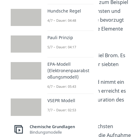
Verbindungen treten zum Beispiel
die Elemente der sechsten und
Hundsche Regel
siebten Hauptgruppe bevorzugt
4/7 – Dauer: 04:48
als Anionen auf. Diese Elemente
sind vergleichsweise
Pauli Prinzip
elektronegativ.
5/7 – Dauer: 04:17
Dazu zählt zum Beispiel Brom. Es
befindet sich ist in der siebten
EPA-Modell
(Elektronenpaarabst
Hauptgruppe des
oßungsmodell)
Periodensystems und nimmt ein
6/7 – Dauer: 05:43
Elektron auf. Dadurch erreicht es
die Elektronenkonfiguration des
VSEPR Modell
Edelgases Krypton.
7/7 – Dauer: 02:53
Br+e^-→Br^-
Schwefel ist in der sechsten
Chemische Grundlagen
Bindungsmodelle
Hauptgruppe. Durch die Aufnahme