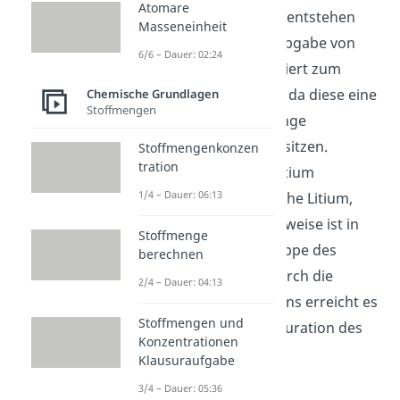
Atomare
Wie bereits erwähnt, entstehen
Masseneinheit
Kationen durch die Abgabe von
6/6 – Dauer: 02:24
Elektronen. Das passiert zum
Beispiel bei Metallen, da diese eine
Chemische Grundlagen
Stoffmengen
vergleichsweise geringe
Elektronegativität besitzen.
Stoffmengenkonzen
tration
Das Metall Lithium Litium
1/4 – Dauer: 06:13
(@Synchro: Aussprache Litium,
nicht Lizium) beispielweise ist in
Stoffmenge
der ersten Hauptgruppe des
berechnen
Periodensystems. Durch die
2/4 – Dauer: 04:13
Abgabe eines Elektrons erreicht es
Stoffmengen und
die Elektronenkonfiguration des
Konzentrationen
Edelgases Helium.
Klausuraufgabe
Li →Li^++e^-
3/4 – Dauer: 05:36