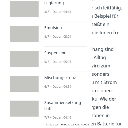
Legierung
Kochsalzlösung elektrisch leitfähig.
3/7 – Dauer: 04:13
Sie ist damit ein gutes Beispiel für
einen Elektrolyt, das heißt ein
Emulsion
Material, in dem sich die Ionen frei
4/7 – Dauer: 05:04
bewegen können.
In diesem Zusammenhang sind
Suspension
Ionen auch in deinem Alltag
5/7 – Dauer: 05:05
wichtig. Dein Handy wird zum
Beispiel mit einem besonders
Mischungskreuz
leistungsfähigen Akku mit Strom
6/7 – Dauer: 04:54
versorgt: einem Lithium-Ionen-
Akku Litium-Ionen-Akku. Wie der
Zusammensetzung
Name schon sagt, sorgen die
Luft
Lithium-Ionen Litium-Ionen in
7/7 – Dauer: 04:46
dieser wiederaufbauen Batterie für