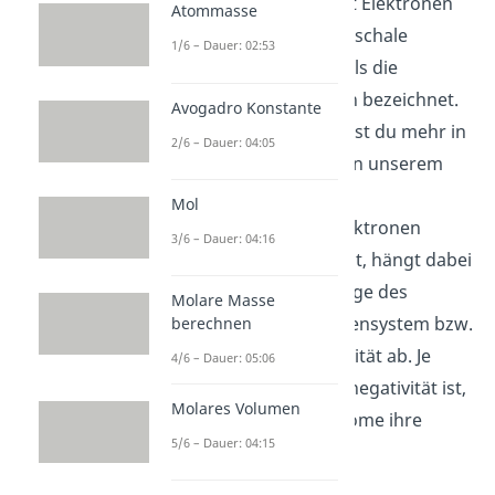
abgabe, eine mit acht Elektronen
Atommasse
gefüllte äußere Atomschale
1/6 – Dauer: 02:53
erreichen. Das wird als die
Edelgaskonfiguration bezeichnet.
Avogadro Konstante
Zur Oktettregel findest du mehr in
2/6 – Dauer: 04:05
unserem zugehörigen unserem
Video.
Mol
Ob ein Atom eher Elektronen
3/6 – Dauer: 04:16
aufnimmt oder abgibt, hängt dabei
von der jeweiligen Lage des
Molare Masse
Elementes im Periodensystem bzw.
berechnen
seiner Elektronegativität ab. Je
4/6 – Dauer: 05:06
niedriger die Elektronegativität ist,
Molares Volumen
desto eher geben Atome ihre
5/6 – Dauer: 04:15
Elektronen ab.
Kationen