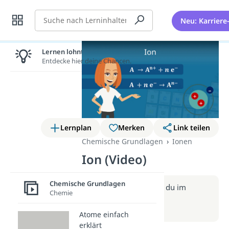
Suche
Neu: Karriere
Lernen lohnt sich!
Entdecke hier deine Chancen.
Lernplan
Merken
Link teilen
Chemische Grundlagen
Ionen
Ion (Video)
Chemische Grundlagen
Weitere Infos erhältst du im
Chemie
Beitrag zum Video
zum Beitrag: Ion
Atome einfach
erklärt