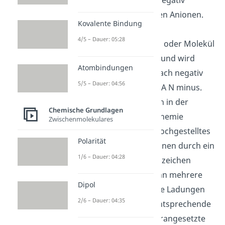
geladene Ionen heißen Anionen.
Kovalente Bindung
A +n e^-→A^(n-)
4/5 – Dauer: 05:28
Hier nimmt das Atom oder Molekül
A n N Elektronen auf und wird
Atombindungen
dabei zum n-fach N fach negativ
5/5 – Dauer: 04:56
geladenen Anion An- A N minus.
Wie du siehst, werden in der
Chemische Grundlagen
Formelsprache der Chemie
Zwischenmolekulares
Kationen durch ein hochgestelltes
Polarität
Pluszeichen und Anionen durch ein
1/6 – Dauer: 04:28
hochgestelltes Minuszeichen
gekennzeichnet. Wenn mehrere
Dipol
positive oder negative Ladungen
2/6 – Dauer: 04:35
auftreten, wird die entsprechende
Anzahl durch eine vorangesetzte