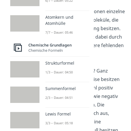
6/7 – Dauer: 05:22
Ion einfach erklärt
Einfach gesagt, sind Ionen einzelne
Atomkern und
Atome oder ganze Moleküle, die
Atomhülle
eine elektrische Ladung besitzen.
7/7 – Dauer: 05:46
Diese Ladung kommt dabei durch
ein oder durch mehrere fehlenden
Chemische Grundlagen
Chemische Formeln
Elektronen zustande.
Was ist ein Ion?
Strukturformel
Was genau heißt das? Ganz
1/3 – Dauer: 04:50
einfach: Normalerweise besitzen
Atome dieselbe Anzahl positiv
Summenformel
geladener Protonen wie negativ
2/3 – Dauer: 04:51
geladener Elektronen. Die
Ladungen gleichen sich aus,
Lewis Formel
wodurch die Atome eine
3/3 – Dauer: 05:18
Gesamtladung von null besitzen.