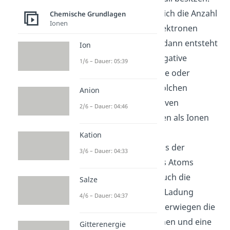
Anders ist es, wenn sich die Anzahl
Chemische Grundlagen
Ionen
von Protonen und Elektronen
unterscheidet, denn dann entsteht
Ion
eine positive oder negative
1/6 – Dauer: 05:39
Gesamtladung. Atome oder
Moleküle mit einer solchen
Anion
positiven oder negativen
2/6 – Dauer: 04:46
Gesamtladung werden als Ionen
bezeichnet.
Kation
Wenn ein Elektron aus der
3/6 – Dauer: 04:33
Elektronenhülle eines Atoms
entfernt wird, wird auch die
Salze
zugehörige negative Ladung
4/6 – Dauer: 04:37
entfernt. Dadurch überwiegen die
Ladungen der Protonen und eine
Gitterenergie