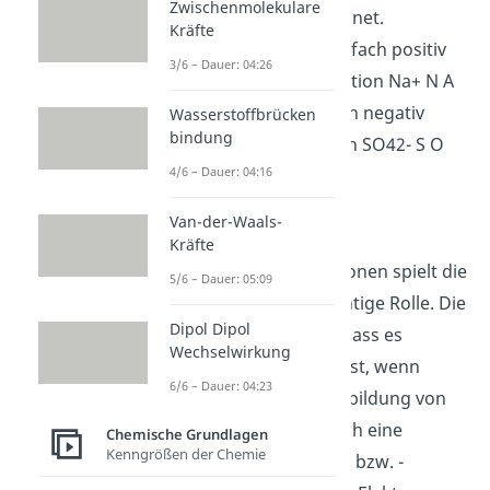
Zwischenmolekulare
Zahl n N gekennzeichnet.
Kräfte
Beispiele sind das einfach positiv
3/6 – Dauer: 04:26
geladene Natrium-Kation Na+ N A
Plus und das zweifach negativ
Wasserstoffbrücken
bindung
geladene Sulfat-Anion SO42- S O
4/6 – Dauer: 04:16
vier zwei Minus.
Ion Bildung
Van-der-Waals-
Oktettregel
Kräfte
Bei der Bildung von Ionen spielt die
5/6 – Dauer: 05:09
Oktettregel eine wichtige Rolle. Die
Dipol Dipol
Oktettregel besagt, dass es
Wechselwirkung
energetisch günstig ist, wenn
6/6 – Dauer: 04:23
Atome durch die Ausbildung von
Bindungen oder durch eine
Chemische Grundlagen
Kenngrößen der Chemie
Elektronenaufnahme bzw. -