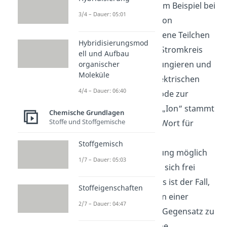
der Elektrochemie zum Beispiel bei
3/4 – Dauer: 05:01
galvanischen Zellen von
Bedeutung. Als geladene Teilchen
Hybridisierungsmod
können sie in einem Stromkreis
ell und Aufbau
aus Ladungsträger fungieren und
organischer
Moleküle
wandern in einem elektrischen
4/4 – Dauer: 06:40
Feld von einer Elektrode zur
anderen. Der Begriff „Ion“ stammt
Chemische Grundlagen
Stoffe und Stoffgemische
vom altgriechischen Wort für
„gehen“.
Stoffgemisch
Damit diese Wanderung möglich
1/7 – Dauer: 05:03
ist, müssen die Ionen sich frei
bewegen können. Das ist der Fall,
Stoffeigenschaften
wenn sich die Ionen in einer
2/7 – Dauer: 04:47
Lösung befinden. Im Gegensatz zu
reinem Wasser ist eine