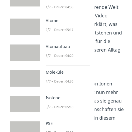
Entdecke die faszinierende Welt
1/7 – Dauer: 04:35
der Ionen! In diesem Video
Atome
erfährst du einfach erklärt, was
2/7 – Dauer: 05:17
Ionen sind, wie sie entstehen und
warum sie so wichtig für die
Atomaufbau
Wissenschaft und unseren Alltag
3/7 – Dauer: 04:20
sind.
VIDEOTRANSKRIPT
Moleküle
4/7 – Dauer: 04:36
Hast du schon mal von Ionen
gehört und möchtest nun mehr
Isotope
über sie erfahren? Was sie genau
5/7 – Dauer: 05:18
sind und welche Eigenschaften sie
haben zeigen wir dir in diesem
PSE
Video.