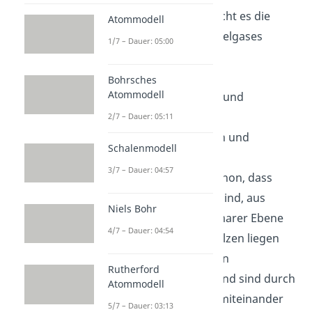
eines Elektrons erreicht es die
Atommodell
Konfiguration des Edelgases
1/7 – Dauer: 05:00
Argon.
S+2 e^-→S^(2-)
Bohrsches
Atommodell
Ionen Eigenschaften und
Vorkommen
2/7 – Dauer: 05:11
Bedeutung bei Salzen und
Schalenmodell
Brønsted-Säuren
3/7 – Dauer: 04:57
Vielleicht weißt du schon, dass
Ionen die Bausteine sind, aus
Niels Bohr
denen Salze auf atomarer Ebene
4/7 – Dauer: 04:54
aufgebaut sind. In Salzen liegen
Anionen und Kationen
Rutherford
nebeneinander vor und sind durch
Atommodell
ionische Bindungen miteinander
5/7 – Dauer: 03:13