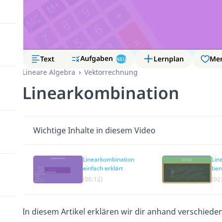
Aufgaben
Text
Lernplan
Me
NEU
Lineare Algebra
Vektorrechnung
Linearkombination
Wichtige Inhalte in diesem Video
Linearkombination
Lin
einfach erklärt
ber
(00:12)
(02
In diesem Artikel erklären wir dir anhand verschiede