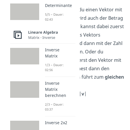
Betrag
Determinante
Multiplizierst du einen Vektor mit
5/5 – Dauer:
einer Zahl
k
, wird auch der Betrag
02:43
verändert. Du kannst dabei zuerst
Lineare Algebra
den Betrag des Vektors
Matrix - Inverse
berechnen und dann mit der Zahl
Inverse
k
multiplizieren. Oder du
Matrix
multiplizierst erst den Vektor mit
1/3 – Dauer:
k
und berechnest dann den
02:56
Betrag. Beides führt zum
gleichen
Inverse
Ergebnis
:
Matrix
|
k
·
v
| = |
k
| · |
v
|
berechnen
2/3 – Dauer:
03:37
Inverse 2x2