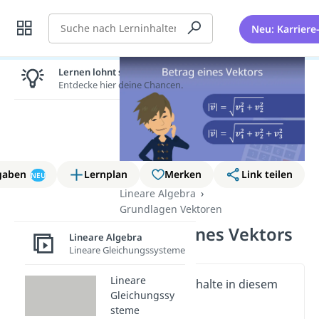
Suche
Neu: Karriere
Lernen lohnt sich!
Entdecke hier deine Chancen.
gaben
Lernplan
Merken
Link teilen
NEU
Lineare Algebra
Grundlagen Vektoren
Betrag eines Vektors
Lineare Algebra
Lineare Gleichungssysteme
Lineare
Wichtige Inhalte in diesem
Gleichungssy
Video
steme