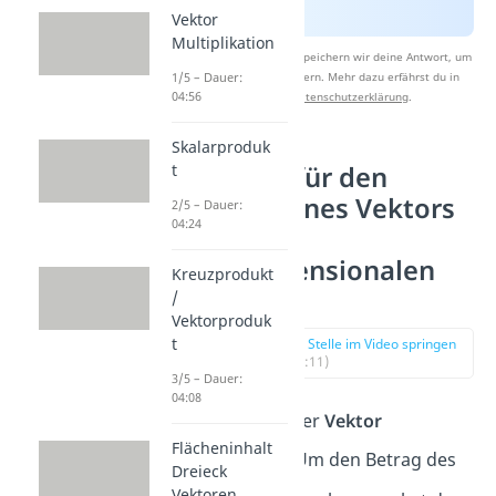
Vektor
Multiplikation
Nach Beantwortung speichern wir deine Antwort, um
Studyflix zu verbessern. Mehr dazu erfährst du in
1/5 – Dauer:
04:56
unserer
Datenschutzerklärung
.
Skalarproduk
Beispiel für den
t
Betrag eines Vektors
2/5 – Dauer:
04:24
im
zweidimensionalen
Kreuzprodukt
Raum
/
Vektorproduk
t
zur Stelle im Video springen
(01:11)
3/5 – Dauer:
04:08
Gegeben ist der
Vektor
Flächeninhalt
. Um den Betrag des
Dreieck
Vektoren