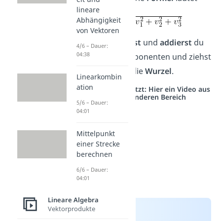
lineare
Abhängigkeit
dann:
von Vektoren
Hier
quadrierst
und
addierst
du
4/6 – Dauer:
04:38
nun drei Komponenten und ziehst
dann wieder die
Wurzel
.
Linearkombin
ation
Studyflix vernetzt: Hier ein Video aus
einem anderen Bereich
5/6 – Dauer:
04:01
Mittelpunkt
einer Strecke
berechnen
6/6 – Dauer:
04:01
Lineare Algebra
Vektorprodukte