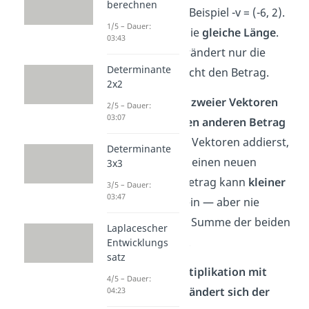
berechnen
(6, -2) ist zum Beispiel -v = (-6, 2).
1/5 – Dauer:
Beide haben die
gleiche Länge
.
03:43
Das Minus verändert nur die
Determinante
Richtung — nicht den Betrag.
2x2
4. Die Summe zweier Vektoren
2/5 – Dauer:
03:07
hat meist einen anderen Betrag
Wenn du zwei Vektoren addierst,
Determinante
bekommst du einen neuen
3x3
Vektor. Sein Betrag kann
kleiner
3/5 – Dauer:
03:47
oder gleich
sein — aber nie
größer als die Summe der beiden
Laplacescher
Einzelbeträge.
Entwicklungs
satz
5. Bei der Multiplikation mit
4/5 – Dauer:
einer Zahl verändert sich der
04:23