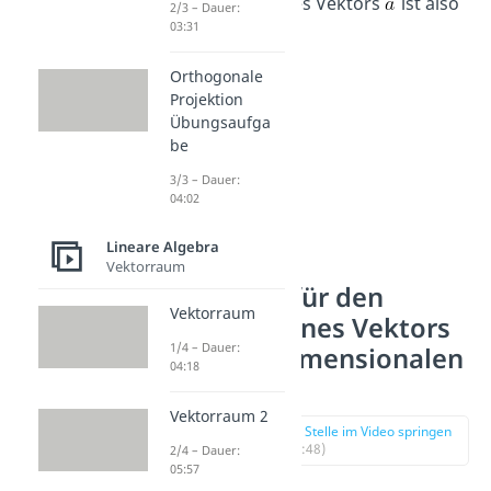
Der
Betrag
des Vektors
ist also
2/3 – Dauer:
03:31
13
.
Orthogonale
Projektion
Übungsaufga
be
3/3 – Dauer:
04:02
Lineare Algebra
Vektorraum
Beispiel für den
Vektorraum
Betrag eines Vektors
1/4 – Dauer:
im dreidimensionalen
04:18
Raum
Vektorraum 2
zur Stelle im Video springen
(01:48)
2/4 – Dauer:
05:57