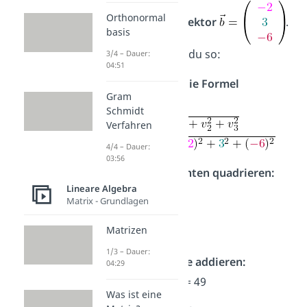
Orthonormal
Du hast den
Vektor
.
basis
Hier rechnest du so:
3/4 – Dauer:
04:51
Werte in die Formel
Gram
einsetzen:
Schmidt
Verfahren
4/4 – Dauer:
03:56
Komponenten quadrieren:
Lineare Algebra
-2² =
4
Matrix - Grundlagen
3² =
9
Matrizen
-6² =
36
1/3 – Dauer:
Ergebnisse addieren:
04:29
4
+
9
+
36
= 49
Was ist eine