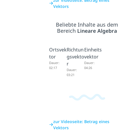
zur Videoseite: Betrag eines
Vektors
Beliebte Inhalte aus dem
Bereich
Lineare Algebra
Ortsvek
Richtun
Einheits
tor
gsvekto
vektor
Dauer:
r
Dauer:
02:17
04:26
Dauer:
03:21
zur Videoseite: Betrag eines
Vektors