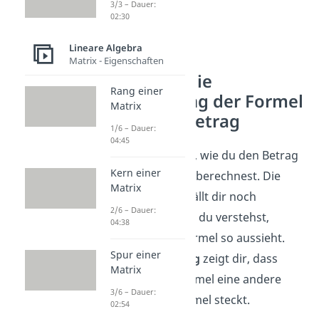
3/3 – Dauer:
02:30
Lineare Algebra
Matrix - Eigenschaften
So geht die
Rang einer
Herleitung der Formel
Matrix
für den Betrag
1/6 – Dauer:
04:45
Du weißt jetzt, wie du den Betrag
Kern einer
eines Vektors berechnest. Die
Matrix
Anwendung fällt dir noch
2/6 – Dauer:
leichter, wenn du verstehst,
04:38
warum die Formel so aussieht.
Spur einer
Die
Herleitung
zeigt dir, dass
Matrix
hinter der Formel eine andere
3/6 – Dauer:
bekannte Formel steckt.
02:54