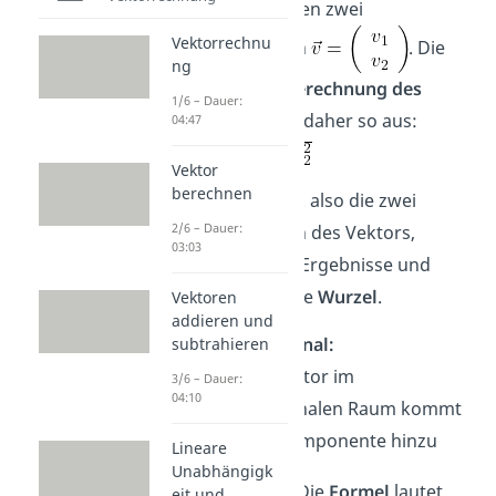
haben Vektoren zwei
Vektorrechnu
Komponenten
. Die
ng
Formel zur Berechnung des
1/6 – Dauer:
Betrags
sieht daher so aus:
04:47
Vektor
berechnen
Du
quadrierst
also die zwei
2/6 – Dauer:
Komponenten des Vektors,
03:03
addierst
ihre Ergebnisse und
ziehst dann die
Wurzel
.
Vektoren
addieren und
Dreidimensional:
subtrahieren
Bei einem Vektor im
3/6 – Dauer:
04:10
dreidimensionalen Raum kommt
eine dritte Komponente hinzu
Lineare
Unabhängigk
. Die
Formel
lautet
eit und