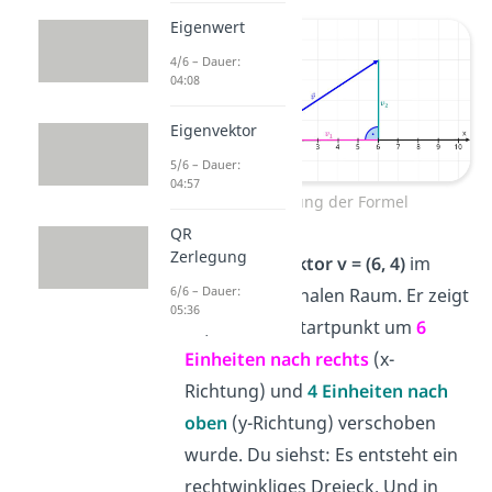
Eigenwert
4/6 – Dauer:
04:08
Eigenvektor
5/6 – Dauer:
04:57
Herleitung der Formel
QR
Zerlegung
Nimm den
Vektor v = (6, 4)
im
6/6 – Dauer:
zweidimensionalen Raum. Er zeigt
05:36
an, dass der Startpunkt um
6
Einheiten nach rechts
(x-
Richtung) und
4 Einheiten nach
oben
(y-Richtung) verschoben
wurde. Du siehst: Es entsteht ein
rechtwinkliges Dreieck. Und in