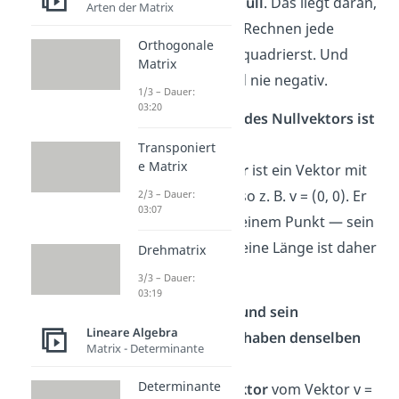
positiv oder null
. Das liegt daran,
Arten der Matrix
dass du beim Rechnen jede
Orthogonale
Komponente quadrierst. Und
Matrix
Quadrate sind nie negativ.
1/3 – Dauer:
03:20
2. Der Betrag des Nullvektors ist
null
Transponiert
e Matrix
Ein
Nullvektor
ist ein Vektor mit
nur Nullen, also z. B. v = (0, 0). Er
2/3 – Dauer:
03:07
liegt also auf einem Punkt — sein
Betrag bzw. seine Länge ist daher
Drehmatrix
null
.
3/3 – Dauer:
03:19
3. Ein Vektor und sein
Lineare Algebra
Gegenvektor haben denselben
Matrix - Determinante
Betrag
Determinante
Der
Gegenvektor
vom Vektor v =