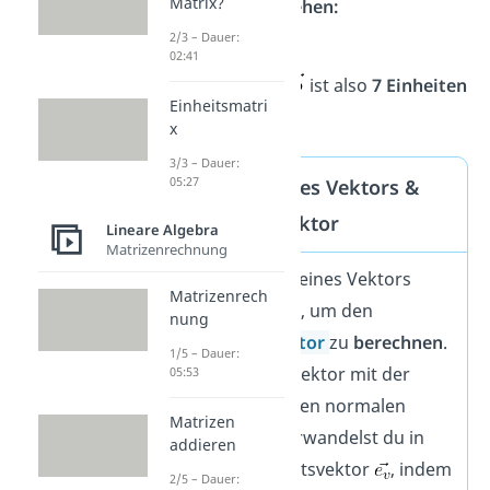
Matrix?
Wurzel ziehen:
= 7
2/3 – Dauer:
02:41
Der Vektor b
ist also
7 Einheiten
Einheitsmatri
lang
.
x
3/3 – Dauer:
05:27
Betrag eines Vektors &
Einheitsvektor
Lineare Algebra
Matrizenrechnung
Den Betrag eines Vektors
Matrizenrech
brauchst du, um den
nung
Einheitsvektor
zu
berechnen
.
1/5 – Dauer:
Das ist ein Vektor mit der
05:53
Länge 1
. Einen normalen
Matrizen
Vektor
verwandelst du in
addieren
einen Einheitsvektor
, indem
2/5 – Dauer: