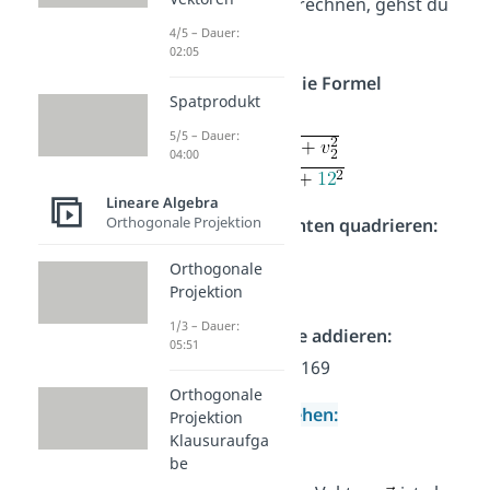
Vektors zu berechnen, gehst du
so vor:
4/5 – Dauer:
02:05
Werte in die Formel
Spatprodukt
einsetzen:
5/5 – Dauer:
04:00
Lineare Algebra
Orthogonale Projektion
Komponenten quadrieren:
5² =
25
Orthogonale
12² =
144
Projektion
1/3 – Dauer:
Ergebnisse addieren:
05:51
25
+
144
= 169
Orthogonale
Wurzel ziehen:
Projektion
Klausuraufga
= 13
be