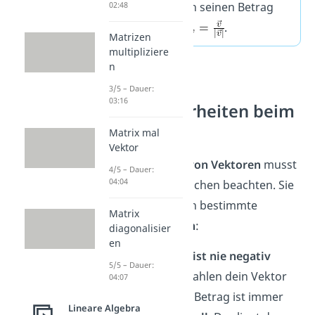
du ihn durch seinen Betrag
02:48
dividierst:
.
Matrizen
multipliziere
n
Achtung:
3/5 – Dauer:
03:16
Besonderheiten beim
Betrag
Matrix mal
Vektor
Beim
Betrag von Vektoren
musst
4/5 – Dauer:
04:04
du ein paar Sachen beachten. Sie
haben nämlich bestimmte
Matrix
Eigenschaften
:
diagonalisier
en
1. Der Betrag ist nie negativ
5/5 – Dauer:
Egal, welche Zahlen dein Vektor
04:07
enthält — der Betrag ist immer
Lineare Algebra