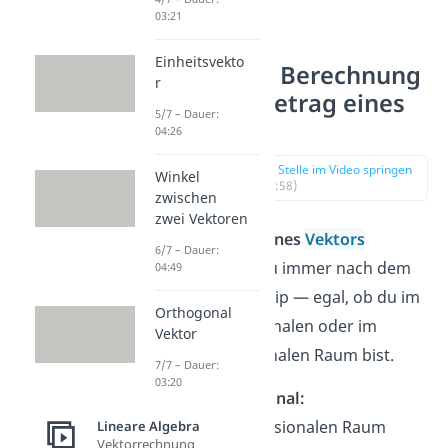
03:21
Einheitsvekto
Formel & Berechnung
r
für den Betrag eines
5/7 – Dauer:
Vektors
04:26
zur Stelle im Video springen
Winkel
(00:58)
zwischen
zwei Vektoren
Den
Betrag eines
Vektors
6/7 – Dauer:
berechnest du immer nach dem
04:49
gleichen Prinzip — egal, ob du im
Orthogonal
zweidimensionalen oder im
Vektor
dreidimensionalen Raum bist.
7/7 – Dauer:
03:20
Zweidimensional:
Im zweidimensionalen Raum
Lineare Algebra
Vektorrechnung