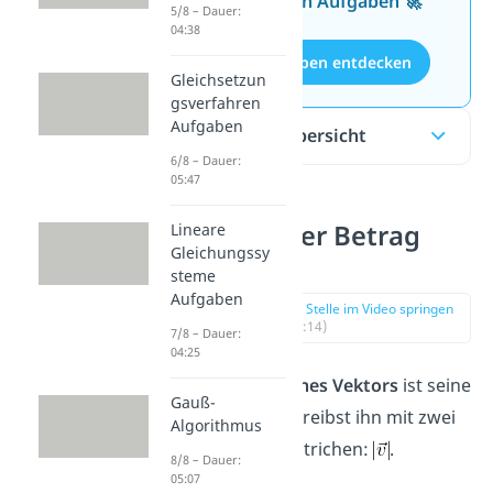
kostenlosen Aufgaben 🚀
5/8 – Dauer:
04:38
Aufgaben entdecken
Gleichsetzun
gsverfahren
Aufgaben
Inhaltsübersicht
6/8 – Dauer:
05:47
Was ist der Betrag
Lineare
Gleichungssy
eines
steme
Aufgaben
zur Stelle im Video springen
(00:14)
7/8 – Dauer:
04:25
Der
Betrag eines Vektors
ist seine
Gauß-
Länge
. Du schreibst ihn mit zwei
Algorithmus
senkrechten Strichen:
.
8/8 – Dauer:
05:07