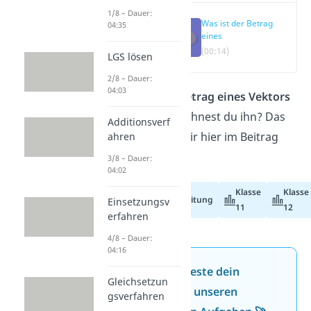
1/8 – Dauer:
Was ist der Betrag
04:35
eines
(00:14)
LGS lösen
2/8 – Dauer:
04:03
Was ist der
Betrag eines Vektors
und wie berechnest du ihn? Das
Additionsverf
erklären wir dir hier im Beitrag
ahren
und im
Video!
3/8 – Dauer:
04:02
Klasse
Klasse
Abiturvorbereitung
Einsetzungsv
11
12
erfahren
4/8 – Dauer:
04:16
Jetzt neu: Teste dein
Gleichsetzun
Wissen mit unseren
gsverfahren