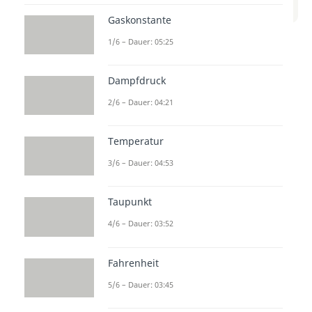
zum Beitrag: Nassdampfgebiet
Gaskonstante
1/6 – Dauer: 05:25
In diesem Video wird erklärt, was
das Nassdampfgebiet ist und
Dampfdruck
warum es wichtig ist. Du erfährst,
2/6 – Dauer: 04:21
welche Eigenschaften es hat und
wie es sich von anderen
Temperatur
Dampfgebieten unterscheidet.
3/6 – Dauer: 04:53
Also schau dir das Video an und
lerne mehr darüber!
Taupunkt
4/6 – Dauer: 03:52
Fahrenheit
5/6 – Dauer: 03:45
Beliebte Inhalte aus dem