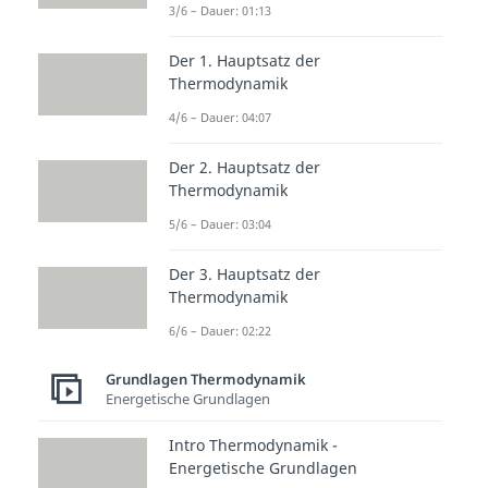
3/6 – Dauer: 01:13
Thermodynamik I: Grundlagen
Intro Thermodynamik I
Der 1. Hauptsatz der
Dauer: 01:39
Thermodynamische Systeme und
Thermodynamik
Zustandsgrößen
4/6 – Dauer: 04:07
Dauer: 05:09
Thermodynamische
Der 2. Hauptsatz der
Zustandsgrößen und
Thermodynamik
Grundgleichungen
5/6 – Dauer: 03:04
Dauer: 06:25
Nassdampfgebiet
Der 3. Hauptsatz der
Dauer: 06:25
Massenbilanz
Thermodynamik
Dauer: 03:06
6/6 – Dauer: 02:22
Energiebilanz
Dauer: 05:07
Grundlagen Thermodynamik
Energiebilanz - Übung
Energetische Grundlagen
Dauer: 03:36
Intro Thermodynamik -
Energetische Grundlagen