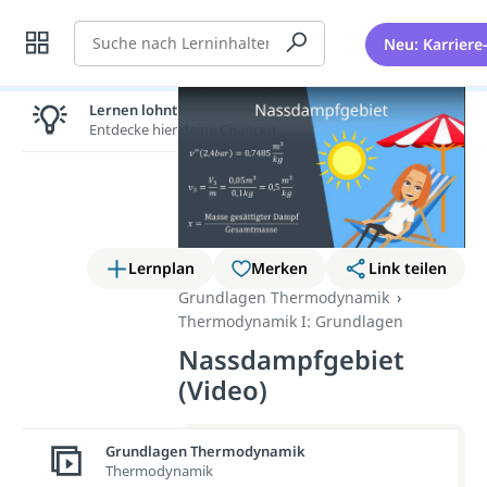
Suche
Neu: Karriere
Lernen lohnt sich!
Entdecke hier deine Chancen.
Lernplan
Merken
Link teilen
Grundlagen Thermodynamik
Thermodynamik I: Grundlagen
Nassdampfgebiet
(Video)
Weitere Infos erhältst du im
Grundlagen Thermodynamik
Thermodynamik
Beitrag zum Video