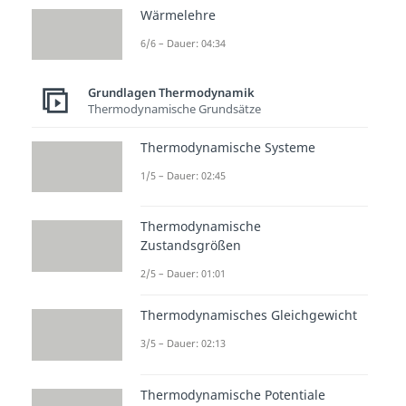
Bereich
Grundlagen
Wärmelehre
Thermodynamik
6/6 – Dauer: 04:34
Massen
Energie
Thermi
Grundlagen Thermodynamik
Thermodynamische Grundsätze
bilanz
bilanz
scher
Dauer:
Dauer:
Wirkun
Thermodynamische Systeme
03:06
05:07
gsgrad
Dauer:
1/5 – Dauer: 02:45
02:30
Thermodynamische
Zustandsgrößen
2/5 – Dauer: 01:01
Thermodynamisches Gleichgewicht
3/5 – Dauer: 02:13
Thermodynamische Potentiale