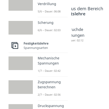
Verdrillung
Beliebte Inhalte aus dem Bereich
5/6 – Dauer: 06:08
Festigkeitslehre
Scherung
Intro
Dehnun
Bruchde
6/6 – Dauer: 02:03
Festigkei
gen
hnungen
tslehre
Dauer: 04:29
Dauer: 02:12
Festigkeitslehre
Dehnun
Spannungsarten
gen
Mechanische
Dauer: 00:44
Spannungen
1/7 – Dauer: 02:42
Zugspannung
berechnen
2/7 – Dauer: 02:56
Druckspannung