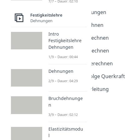
7/7 – Dauer: 02:10
Spannungsarten
Mechanische Spannungen
Festigkeitslehre
Dauer: 02:42
Dehnungen
Zugspannung berechnen
Dauer: 02:56
Intro
Druckspannung berechnen
Festigkeitslehre
Dauer: 02:36
Dehnungen
Schubspannung berechnen
1/9 – Dauer: 00:44
Dauer: 03:36
Schubmittelpunkt berechnen
Dauer: 03:04
Dehnungen
Schubspannung infolge Querkraft
2/9 – Dauer: 04:29
Dauer: 03:51
Schubspannung Herleitung
Dauer: 02:10
Bruchdehnunge
n
3/9 – Dauer: 02:12
Elastizitätsmodu
l