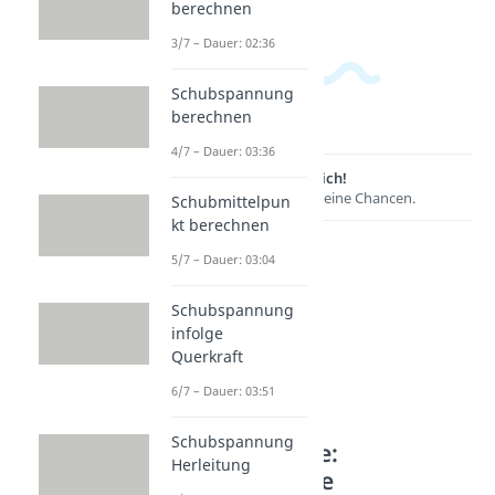
berechnen
3/7 – Dauer: 02:36
Schubspannung
berechnen
4/7 – Dauer: 03:36
Lernen lohnt sich!
Entdecke hier deine Chancen.
Schubmittelpun
kt berechnen
5/7 – Dauer: 03:04
Schubspannung
infolge
Querkraft
6/7 – Dauer: 03:51
Schubspannung
Weitere Inhalte:
Herleitung
Festigkeitslehre