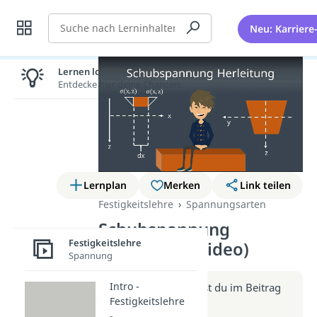
Suche
Neu: Karriere
Lernen lohnt sich!
Entdecke hier deine Chancen.
Lernplan
Merken
Link teilen
Festigkeitslehre
Spannungsarten
Schubspannung
Festigkeitslehre
Herleitung (Video)
Spannung
Intro -
Weitere Infos erhältst du im Beitrag
Festigkeitslehre
zum Video
-