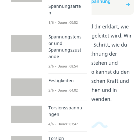
zum Beitrag: Schubspannung
Spannungsarte
Herleitung
n
1/6 – Dauer: 00:52
In diesem Video wird dir erklärt, wie
Schubspannung hergeleitet wird. Wir
Spannungstens
or und
zeigen dir Schritt für Schritt, wie du
Spannungszust
die Formel zur Berechnung der
ände
Schubspannung verstehen und
2/6 – Dauer: 08:54
anwenden kannst. So kannst du den
Festigkeiten
Zusammenhang zwischen Kraft und
Fläche besser verstehen und in
3/6 – Dauer: 04:02
deinen Aufgaben anwenden.
Torsionsspannu
ngen
4/6 – Dauer: 03:47
Torsion