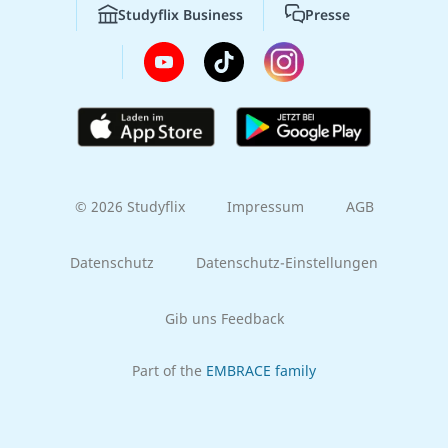
Studyflix Business
Presse
© 2026 Studyflix
Impressum
AGB
Datenschutz
Datenschutz-Einstellungen
Gib uns Feedback
Part of the
EMBRACE family