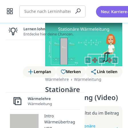
Suche
Neu: Karriere
Lernen lohnt sich!
Entdecke hier deine Chancen.
Lernplan
Merken
Link teilen
Wärmelehre
Wärmeleitung
Stationäre
Wärmeleitung (Video)
Wärmelehre
Wärmeleitung
Weitere Infos erhältst du im Beitrag
Intro
zum Video
Wärmeübertrag
zum Beitrag: Stationäre
ung