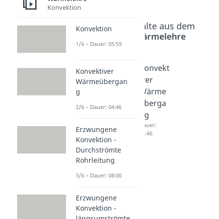
Konvektion
Beliebte Inhalte aus dem
Konvektion
Bereich
Wärmelehre
1/6 – Dauer: 05:59
Instatio
Konvekt
Konvekt
Konvektiver
näre
ion
iver
Wärmeübergan
Wärmel
Dauer:
Wärme
g
05:59
eitung
überga
2/6 – Dauer: 04:46
Dauer:
ng
06:58
Dauer:
Erzwungene
04:46
Konvektion -
Durchströmte
Rohrleitung
3/6 – Dauer: 08:00
Erzwungene
Konvektion -
längsumströmte