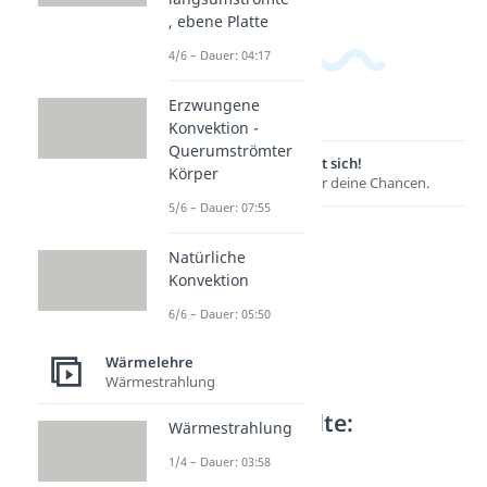
, ebene Platte
4/6 – Dauer: 04:17
Erzwungene
Konvektion -
Querumströmter
Lernen lohnt sich!
Körper
Entdecke hier deine Chancen.
5/6 – Dauer: 07:55
Natürliche
Konvektion
6/6 – Dauer: 05:50
Wärmelehre
Wärmestrahlung
Weitere Inhalte:
Wärmestrahlung
Wärmelehre
1/4 – Dauer: 03:58
Wärmeleitung