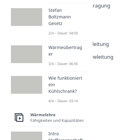
Intro Wärmeübertragung
Stefan
Dauer: 01:10
Boltzmann
Wärme
Gesetz
Dauer: 03:51
Wärmeleitung
2/4 – Dauer: 04:50
Dauer: 02:53
Stationäre Wärmeleitung
Wärmeübertrag
Dauer: 05:58
er
Instationäre Wärmeleitung
Dauer: 06:58
3/4 – Dauer: 06:56
Wie funktioniert
ein
Kühlschrank?
4/4 – Dauer: 03:14
Wärmelehre
Fähigkeiten und Kapazitäten
Intro