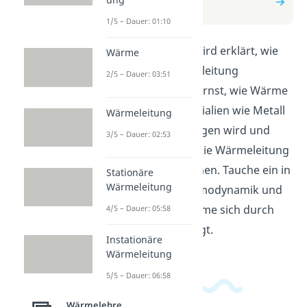
Wärmeleitung
1/5 – Dauer: 01:10
In diesem Video wird erklärt, wie
Wärme
stationäre Wärmeleitung
2/5 – Dauer: 03:51
funktioniert. Du lernst, wie Wärme
durch feste Materialien wie Metall
Wärmeleitung
oder Glas übertragen wird und
3/5 – Dauer: 02:53
welche Faktoren die Wärmeleitung
beeinflussen können. Tauche ein in
Stationäre
Wärmeleitung
die Welt der Thermodynamik und
verstehe, wie Wärme sich durch
4/5 – Dauer: 05:58
feste Stoffe bewegt.
Instationäre
Wärmeleitung
5/5 – Dauer: 06:58
Wärmelehre