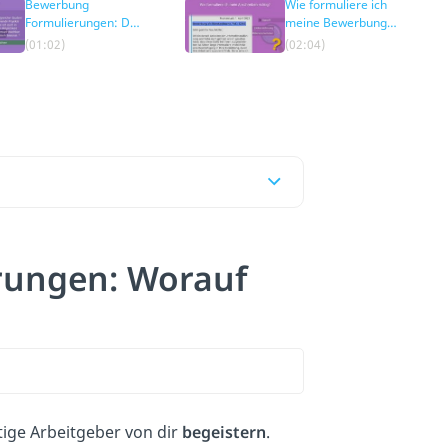
Bewerbung
Wie formuliere ich
Formulierungen: Das
meine Bewerbung
sind die Tabus
richtig?
(01:02)
(02:04)
rungen: Worauf
ige Arbeitgeber von dir
begeistern
.