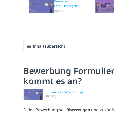
Bewerbung
Formulierungen:
Worauf kommt es
(00:17)
an?
Inhaltsübersicht
Bewerbung Formulie
kommt es an?
zur Stelle im Video springen
(00:17)
Deine Bewerbung soll
überzeugen
und zukünft