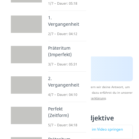
1/7 – Dauer: 05:18
1.
Vergangenheit
2/7 – Dauer: 04:12
Präteritum
(Imperfekt)
3/7 – Dauer: 05:31
2.
Vergangenheit
Nach Beantwortung speichern wir deine Antwort, um
Studyflix zu verbessern. Mehr dazu erfährst du in unserer
4/7 – Dauer: 04:10
Datenschutzerklärung
.
Perfekt
(Zeitform)
Attributive Adjektive
5/7 – Dauer: 04:18
zur Stelle im Video springen
(01:02)