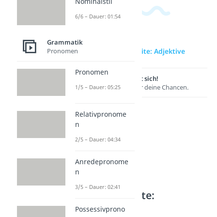
Nominalstil
6/6 – Dauer: 01:54
Grammatik
zur Videoseite: Adjektive
Pronomen
Pronomen
Lernen lohnt sich!
Entdecke hier deine Chancen.
1/5 – Dauer: 05:25
Relativpronome
n
2/5 – Dauer: 04:34
Anredepronome
n
3/5 – Dauer: 02:41
Weitere Inhalte:
Grammatik
Possessivprono