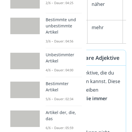
2/6 – Dauer: 04:25
nah
näher
a
n
Bestimmte und
unbestimmte
viel
mehr
a
Artikel
m
3/6 – Dauer: 04:56
Unbestimmter
Nicht steigerbare Adjektive
Artikel
4/6 – Dauer: 04:00
Es gibt auch Adjektive, die du
gar nicht steigern kannst. Diese
Bestimmter
Adjektive beschreiben
Artikel
Eigenschaften, die immer
5/6 – Dauer: 02:34
gleich bleiben
.
Artikel der, die,
das
Beispiele:
6/6 – Dauer: 05:59