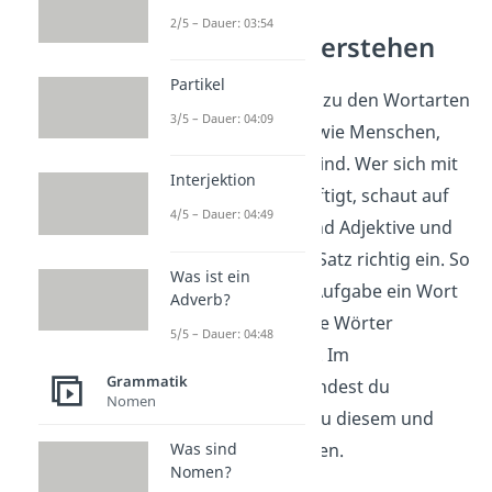
2/5 – Dauer: 03:54
Wortarten verstehen
Partikel
Adjektive gehören zu den Wortarten
3/5 – Dauer: 04:09
und beschreiben, wie Menschen,
Tiere oder Dinge sind. Wer sich mit
Interjektion
Wortarten beschäftigt, schaut auf
4/5 – Dauer: 04:49
Nomen, Verben und Adjektive und
ordnet Wörter im Satz richtig ein. So
Was ist ein
wird klar, welche Aufgabe ein Wort
Adverb?
im Satz hat und wie Wörter
5/5 – Dauer: 04:48
zusammenpassen. Im
Grammatik
Deutschbereich
findest du
Nomen
passende Videos zu diesem und
Was sind
verwandten Themen.
Nomen?