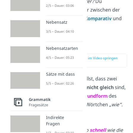
Hund noch schneller?
Du
2/5 – Dauer: 03:06
unterscheidest hier zwischen der
Grundform
, dem
Komparativ
und
Nebensatz
dem
Superlativ
.
3/5 – Dauer: 04:10
Grundform
Nebensatzarten
4/5 – Dauer: 05:23
zur Stelle im Video springen
(03:28)
Sätze mit dass
Wenn du sagen willst, dass zwei
5/5 – Dauer: 02:26
Dinge
gleich
oder
nicht gleich
sind,
brauchst du die
Grundform
des
Grammatik
Adjektivs und das Wörtchen „
wie“
.
Fragesätze
Beispiele
:
Indirekte
Fragen
Der Hund ist so
schnell
wie die
1/2 – Dauer: 03:19