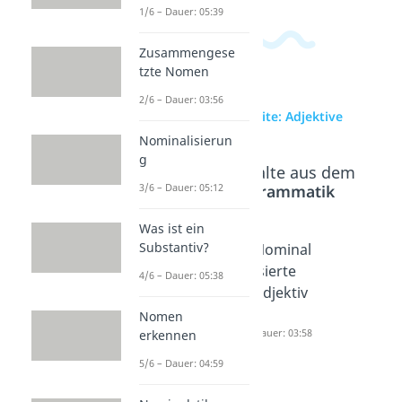
1/6 – Dauer: 05:39
Zusammengese
tzte Nomen
2/6 – Dauer: 03:56
zur Videoseite: Adjektive
Nominalisierun
g
Beliebte Inhalte aus dem
Bereich
Grammatik
3/6 – Dauer: 05:12
Was ist ein
Substantiv?
Zusam
Untersc
Nominal
menges
hied
isierte
4/6 – Dauer: 05:38
etzte
Adjektiv
Adjektiv
Adjektiv
Adverb
e
Nomen
e
Dauer: 04:23
Dauer: 03:58
erkennen
Dauer: 05:04
5/6 – Dauer: 04:59