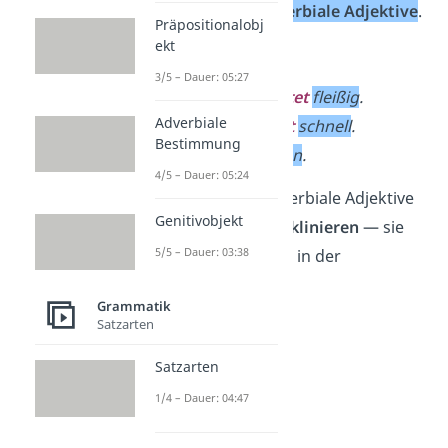
du nennst sie
adverbiale Adjektive
.
Präpositionalobj
ekt
Beispiele
:
3/5 – Dauer: 05:27
Die Frau
arbeitet
fleißig
.
Adverbiale
Der Hund
läuft
schnell
.
Bestimmung
Lisa
singt
schön
.
4/5 – Dauer: 05:24
Wichtig:
Auch adverbiale Adjektive
Genitivobjekt
musst du
nicht deklinieren
— sie
5/5 – Dauer: 03:38
stehen also immer in der
Grundform
.
Grammatik
Satzarten
Satzarten
1/4 – Dauer: 04:47