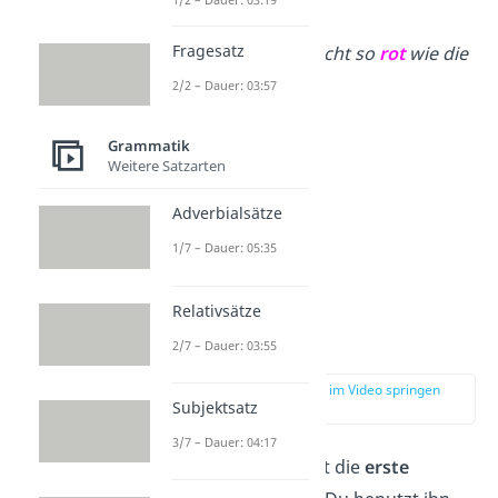
Katze.
Fragesatz
Der Apfel ist nicht so
rot
wie die
Tomate.
2/2 – Dauer: 03:57
Grammatik
Weitere Satzarten
Adverbialsätze
1/7 – Dauer: 05:35
Relativsätze
Komparativ
2/7 – Dauer: 03:55
zur Stelle im Video springen
Subjektsatz
(03:49)
3/7 – Dauer: 04:17
Der
Komparativ
ist die
erste