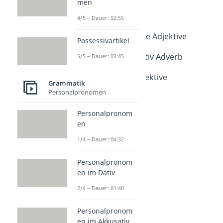
men
Adjektive
Adjektive
4/5 – Dauer: 02:55
Dauer: 05:14
Zusammengesetzte Adjektive
Possessivartikel
Dauer: 05:04
Unterschied Adjektiv Adverb
5/5 – Dauer: 03:45
Dauer: 04:23
Nominalisierte Adjektive
Grammatik
Dauer: 03:58
Personalpronomen
Personalpronom
en
1/4 – Dauer: 04:32
Personalpronom
en im Dativ
2/4 – Dauer: 01:40
Personalpronom
en im Akkusativ