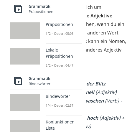
Grammatik
besonders, da es sich um
Präpositionen
zusammengesetzte Adjektive
handelt. Sie entstehen, wenn du ein
Präpositionen
Adjektiv mit einem anderen Wort
1/2 – Dauer: 05:03
kombinierst — das kann ein Nomen,
ein Verb oder ein anderes Adjektiv
Lokale
Präpositionen
sein.
2/2 – Dauer: 04:47
Beispiele:
Grammatik
blitzschnell
→
der Blitz
Bindewörter
(Nomen) +
schnell
(Adjektiv)
Bindewörter
waschecht
→
waschen
(Verb) +
1/4 – Dauer: 02:37
echt
(Adjektiv)
hochaktuell
→
hoch
(Adjektiv) +
Konjunktionen
aktuell
(Adjektiv)
Liste