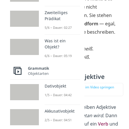
heißt, du musst sie nicht
Zweiteiliges
beugen/deklinieren. Sie stehen
Prädikat
immer in der
Grundform
— egal,
5/6 – Dauer: 02:27
welches Nomen sie beschreiben.
→
Der Tee ist heiß.
Was ist ein
Objekt?
→ Das Wasser ist heiß.
6/6 – Dauer: 05:19
→ Die Sonne ist heiß.
Grammatik
Objektarten
Adverbiale Adjektive
Dativobjekt
zur Stelle im Video springen
(02:39)
1/5 – Dauer: 04:42
Manchmal beschreiben Adjektive
Akkusativobjekt
auch,
wie etwas getan wird
. Dann
2/5 – Dauer: 04:51
beziehen sie sich auf ein
Verb
und