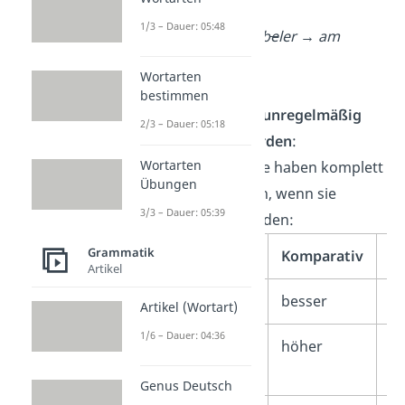
es:
1/3 – Dauer: 05:48
flexib
e
l → flexib
e
ler → am
flexib
e
lsten
Wortarten
bestimmen
Adjektive, die unregelmäßig
2/3 – Dauer: 05:18
gesteigert werden
:
Wortarten
Einige Adjektive haben komplett
Übungen
andere Formen, wenn sie
3/3 – Dauer: 05:39
gesteigert werden:
Grammatik
Grundform
Komparativ
Su
Artikel
gut
besser
a
Artikel (Wortart)
1/6 – Dauer: 04:36
hoch
höher
a
h
Genus Deutsch