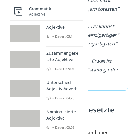
tot
→ Etwas kann nicht
„toter“ oder „am totesten“
Grammatik
Adjektive
sein.
einzigartig
→ Du kannst
Adjektive
etwas nicht „einzigartiger“
1/4 – Dauer: 05:14
oder „am einzigartigsten“
machen.
Zusammengese
tzte Adjektive
vollständig
→ Etwas ist
2/4 – Dauer: 05:04
entweder vollständig oder
nicht.
Unterschied
Adjektiv Adverb
3/4 – Dauer: 04:23
Zusammengesetzte
Nominalisierte
Adjektive
Adjektive
4/4 – Dauer: 03:58
Manche Adjektive sind aber