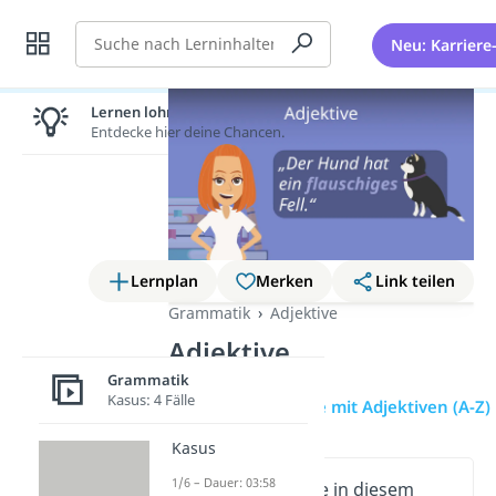
Suche
Neu: Karriere
Lernen lohnt sich!
Entdecke hier deine Chancen.
Lernplan
Merken
Link teilen
Grammatik
Adjektive
Adjektive
Grammatik
Kasus: 4 Fälle
Erklärung
Liste mit Adjektiven (A-Z)
Kasus
1/6 – Dauer: 03:58
Wichtige Inhalte in diesem