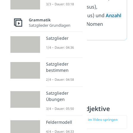
3/3 – Dauer: 03:18
du es an
Fall
(Kasus),
Geschlecht
(Genus) und
Anzahl
Grammatik
(Numerus) vom Nomen
Satzglieder Grundlagen
anpasst.
Satzglieder
1/4 – Dauer: 04:36
Satzglieder
bestimmen
2/4 – Dauer: 04:58
Satzglieder
Übungen
Prädikative Adjektive
3/4 – Dauer: 05:50
zur Stelle im Video springen
Feldermodell
(01:58)
4/4 – Dauer: 04:33