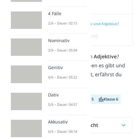
Video
4 Fälle
2/6 – Dauer: 02:15
Was sind Adjektive?
(00:11)
Nominativ
3/6 – Dauer: 05:04
Was sind eigentlich
Adjektive
?
Welche Adjektivtypen es gibt und
Genitiv
wie du sie steigerst, erfährst du
4/6 – Dauer: 05:22
hier!
Dativ
Klasse 4
Klasse 5
Klasse 6
5/6 – Dauer: 04:57
Akkusativ
Inhaltsübersicht
6/6 – Dauer: 04:18