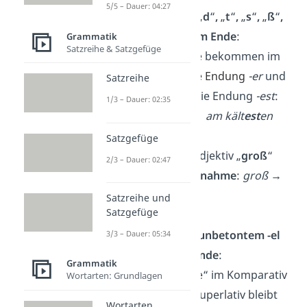
5/5 – Dauer: 04:27
Adjektive mit
„
d
“
,
„
t
“
,
„
s
“
,
„
ß
“
,
„
x
“
, oder
„
z
“
am Ende
:
Grammatik
Satzreihe & Satzgefüge
Diese Adjektive bekommen im
Komparativ
die
Endung
-er
und
Satzreihe
im Superlativ die Endung
-est
:
1/3 – Dauer: 02:35
kalt → kält
er →
am kält
est
en
Satzgefüge
Wichtig:
Das Adjektiv „
groß
“
2/3 – Dauer: 02:47
bildet eine
Ausnahme
:
groß →
größten
.
Satzreihe und
Satzgefüge
Adjektive mit unbetontem -el
3/3 – Dauer: 05:34
oder -bel am Ende
:
Grammatik
Hier fällt das „e“ im Komparativ
Wortarten: Grundlagen
weg, aber im Superlativ bleibt
Wortarten