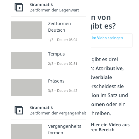
Grammatik
Zeitformen der Gegenwart
Welche Arten von
Zeitformen
Adjektiven gibt es?
Deutsch
zur Stelle im Video springen
1/3 – Dauer: 05:04
(00:50)
Tempus
Bei den Adjektiven gibt es drei
2/3 – Dauer: 02:51
verschiedene Arten:
Attributive
,
prädikative
und
adverbiale
Präsens
Adjektive
. Du unterscheidest sie
3/3 – Dauer: 04:42
anhand ihrer
Position
im Satz und
daran, ob sie ein
Nomen
oder ein
Grammatik
Verb
genauer beschreiben.
Zeitformen der Vergangenheit
Studyflix vernetzt: Hier ein Video aus
Vergangenheits
einem anderen Bereich
formen