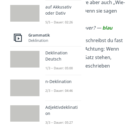
Du kannst Adjektive aber auch „Wie-
auf Akkusativ
Wörter“ nennen. Denn sie sagen
oder Dativ
dir, wie etwas ist.
5/5 – Dauer: 02:26
→
Wie ist der Pullover? —
blau
Grammatik
Wichtig:
Adjektive schreibst du fast
Deklination
immer klein. Aber Achtung: Wenn
Deklination
sie ganz vorne im Satz stehen,
Deutsch
müssen sie groß geschrieben
1/3 – Dauer: 05:00
werden!
n-Deklination
2/3 – Dauer: 04:46
Adjektivdeklinati
on
3/3 – Dauer: 05:27