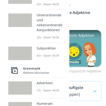
2/4 – Dauer: 04:25
Alles Wichtige über
zusammengesetzte Adjektive
Unterordnende
findest du
hier!
und
nebenordnende
Konjunktionen
3/4 – Dauer: 03:26
Subjunktion
4/4 – Dauer: 03:39
Grammatik
Zum Video: Zusammengesetzte Adjektive
Weitere Wortarten
Adverbien
Adjektive — häufigste
1/5 – Dauer: 04:59
Fragen
(ausklappen)
Numerale