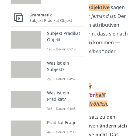
Auch
p
rädikative Adjektive
sagen
Grammatik
dir,
wie etwas oder jemand ist
. Der
Subjekt Prädikat Objekt
Unterschied zu den attributiven
Adjektiven liegt darin, dass sie nach
Subjekt Prädikat
Objekt
bestimmten
Verben
kommen —
1/6 – Dauer: 05:18
nämlich
„
sein“
, „
bleiben“
oder
„
werden“
.
Was ist ein
Subjekt?
Beispiele
:
2/6 – Dauer: 04:57
Der
Apfel
ist
rot
.
Was ist ein
Der
Kaffee
bleibt
heiß
.
Prädikat?
Das
Baby
wird
fröhlich
.
3/6 – Dauer: 04:45
Wichtig:
Im Gegensatz zu den
Prädikat Frage
attributiven Adjektiven
ändern sich
4/6 – Dauer: 02:35
prädikative Adjektive
nicht
. Das