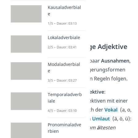
Kausaladverbial
e
1/5 – Dauer: 03:13
Lokaladverbiale
Unregelmäßige Adjektive
2/5 – Dauer: 03:41
Es gibt jedoch ein paar
Ausnahmen
,
Modaladverbial
bei denen die Steigerungsformen
e
nicht den normalen Regeln folgen.
3/5 – Dauer: 03:27
Einsilbige Adjektive
:
Temporaladverb
Bei kurzen Adjektiven mit einer
iale
Silbe ändert sich der
Vokal
(a, o,
4/5 – Dauer: 03:10
u) oft zu einem
Umlaut
(ä, ö, ü):
Pronominaladve
a
lt →
ä
lter → am
ä
ltesten
rbien