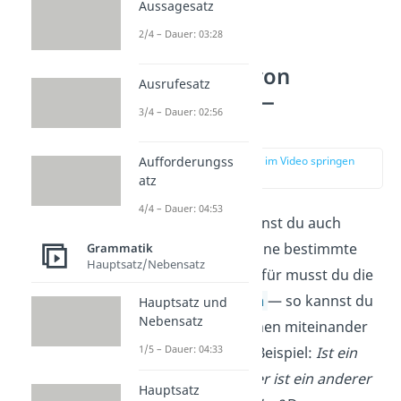
Aussagesatz
2/4 – Dauer: 03:28
Vergleiche von
Ausrufesatz
Adjektiven —
3/4 – Dauer: 02:56
Steigerung
zur Stelle im Video springen
Aufforderungss
(03:07)
atz
4/4 – Dauer: 04:53
Mit Adjektiven kannst du auch
sagen,
wie stark
eine bestimmte
Grammatik
Hauptsatz/Nebensatz
Eigenschaft ist. Dafür musst du die
Adjektive steigern
— so kannst du
Hauptsatz und
Nebensatz
Dinge oder Personen miteinander
1/5 – Dauer: 04:33
vergleichen. Zum Beispiel:
Ist ein
Hund schnell? Oder ist ein anderer
Hauptsatz