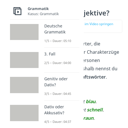
Grammatik
Was sind Adjektive?
Kasus: Grammatik
zur Stelle im Video springen
Deutsche
(00:11)
Grammatik
1/5 – Dauer: 05:10
Adjektive
sind Wörter, die
Eigenschaften oder Charakterzüge
3. Fall
von Dingen und Personen
2/5 – Dauer: 04:00
beschreiben — deshalb nennst du
sie auch
Eigenschaftswörter
.
Genitiv oder
Dativ?
Beispiele:
3/5 – Dauer: 04:45
Der Pullover ist
blau
.
Dativ oder
Der Mann joggt
schnell
.
Akkusativ?
Das
Pferd
ist
braun
.
4/5 – Dauer: 04:37