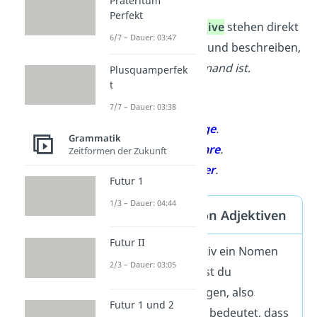
Präteritum
Perfekt
Attributive Adjektive
stehen direkt
6/7 – Dauer: 03:47
vor einem
Nomen
und beschreiben,
wie etwas oder jemand ist
.
Plusquamperfek
t
Beispiele
:
7/7 – Dauer: 03:38
Der
kleine
Junge
.
Grammatik
Die
langen
Haare
.
Zeitformen der Zukunft
Der
starke
Tiger
.
Futur 1
1/3 – Dauer: 04:44
Deklination von Adjektiven
Futur II
Wenn das Adjektiv ein Nomen
2/3 – Dauer: 03:05
beschreibt, musst du
das Adjektiv beugen, also
Futur 1 und 2
deklinieren.
Das bedeutet, dass