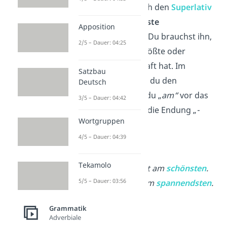
Zuletzt gibt es noch den
Superlativ
— das ist die
höchste
Apposition
Steigerungsform
. Du brauchst ihn,
2/5 – Dauer: 04:25
wenn etwas die größte oder
stärkste
Eigenschaft hat. Im
Satzbau
Deutschen
bildest
du den
Deutsch
Superlativ, indem du „
am“
vor das
3/5 – Dauer: 04:42
Adjektiv setzt und die Endung „
-
Wortgruppen
sten“
hinzufügst.
4/5 – Dauer: 04:39
Beispiele
:
Tekamolo
Diese Blume ist am
schönsten
.
5/5 – Dauer: 03:56
Der Film war am
spannendsten
.
Grammatik
Adverbiale