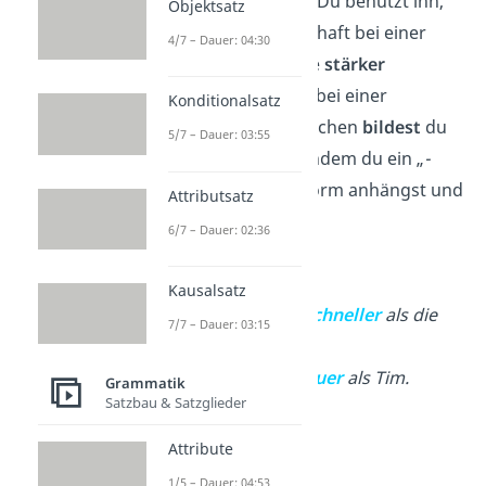
Steigerungsform
. Du benutzt ihn,
Objektsatz
wenn eine Eigenschaft bei einer
4/7 – Dauer: 04:30
Person oder Sache
stärker
ausgeprägt ist als bei einer
Konditionalsatz
anderen. Im Deutschen
bildest
du
5/7 – Dauer: 03:55
den Komparativ, indem du ein „
-
er“
an die Grundform anhängst und
Attributsatz
ein „
als“
ergänzt.
6/7 – Dauer: 02:36
Beispiele
:
Kausalsatz
Der Hund ist
schneller
als die
7/7 – Dauer: 03:15
Katze.
Sarah ist
schlauer
als Tim.
Grammatik
Satzbau & Satzglieder
Superlativ
Attribute
1/5 – Dauer: 04:53