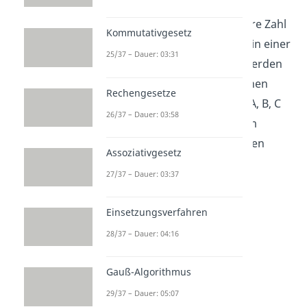
an den Rändern weisen jedem
Kästchen eine bestimmte binäre Zahl
Kommutativgesetz
zu. Diese Zahlen können auch in einer
25/37 – Dauer: 03:31
Wahrheitstabelle aufgereiht werden
und entsprechen allen möglichen
Rechengesetze
Kombinationen der Variablen A, B, C
26/37 – Dauer: 03:58
und D. Ihr realer Zahlenwert im
Dezimalsystem findet sich in den
Assoziativgesetz
Zellen.
27/37 – Dauer: 03:37
Einsetzungsverfahren
28/37 – Dauer: 04:16
Gauß-Algorithmus
29/37 – Dauer: 05:07