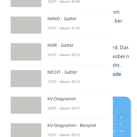
14/37 – Dauer: 02:49
Vereinfachung jeder logischen
Funktion möglich. Das Diagramm
NAND - Gatter
besteht aus einer Zellenmatrix, bei
15/37 – Dauer: 01:55
der jeder Zelle eine bestimmte
Kombination der möglichen
NOR - Gatter
Variablenwerte zugeordnet wird. Das
16/37 – Dauer: 02:12
Diagramm hat also
Felder, wobei n
für die Anzahl der Variablen steht.
NICHT - Gatter
Diese sind ähnlich dem
Gray Code
17/37 – Dauer: 02:13
angeordnet.
KV-Diagramm
18/37 – Dauer: 05:57
KV-Diagramm - Beispiel
19/37 – Dauer: 03:12