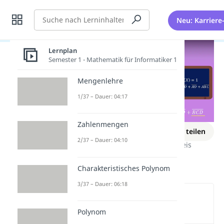
Suche
Neu: Karriere
Lernplan
Semester 1 - Mathematik für Informatiker 1
Mengenlehre
1/37 – Dauer: 04:17
Zahlenmengen
Lernplan
Merken
Link teilen
2/37 – Dauer: 04:10
Digitaltechnik
Digitaler Schaltkreis
KV-Diagramm
Charakteristisches Polynom
3/37 – Dauer: 06:18
Wichtige Inhalte in diesem
Video
Polynom