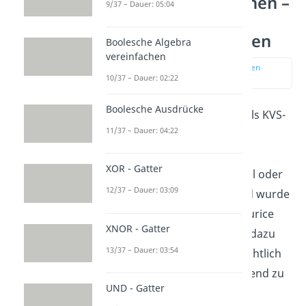
Variablen vereinfachen –
9/37 – Dauer: 05:04
Minimierung von
Funktionsgleichungen
Boolesche Algebra
vereinfachen
zur Stelle im Video springen
(00:12)
10/37 – Dauer: 02:22
Boolesche Ausdrücke
Das KV-Diagramm wird auch als KVS-
11/37 – Dauer: 04:22
Diagramm, Karnaugh-Veitch-
Diagramm, Karnaugh-Veitch-
XOR - Gatter
Symmetrie-Diagramm, KV-Tafel oder
12/37 – Dauer: 03:09
Karnaugh-Plan bezeichnet und wurde
von Edward W. Veitch und Maurice
XNOR - Gatter
Karnaugh entwickelt. Es dient dazu
13/37 – Dauer: 03:54
Boolesche Funktionen
übersichtlich
darzustellen, um sie anschließend zu
UND - Gatter
minimieren. Mit ihm ist eine