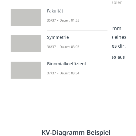
KV-Diagramm mit 2 und 4 Variablen
Fakultät
Wie können wir nun logische
35/37 – Dauer: 01:55
Funktionen mit dem KV-Diagramm
am besten darstellen? Mit Hilfe eines
Symmetrie
einfachen Beispiels zeigen wir es dir.
36/37 – Dauer: 03:03
Studyflix vernetzt: Hier ein Video aus
einem anderen Bereich
Binomialkoeffizient
37/37 – Dauer: 03:54
KV-Diagramm Beispiel