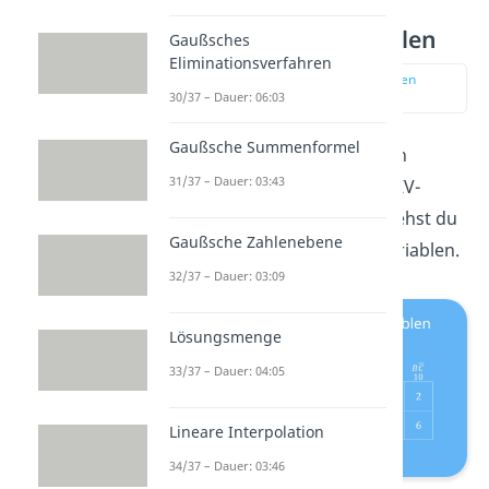
KV-Diagramm 3 Variablen
Gaußsches
Eliminationsverfahren
zur Stelle im Video springen
(01:43)
30/37 – Dauer: 06:03
Gaußsche Summenformel
Je nachdem, wie viele Variablen
31/37 – Dauer: 03:43
verwendet werden, sieht das KV-
Diagramm anders aus. Hier siehst du
Gaußsche Zahlenebene
die Diagramme für 2 und 3 Variablen.
32/37 – Dauer: 03:09
Lösungsmenge
33/37 – Dauer: 04:05
Lineare Interpolation
34/37 – Dauer: 03:46