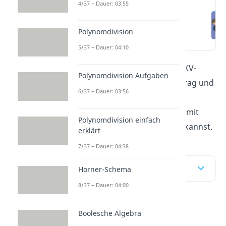
4/37 – Dauer: 03:55
KV-Diagramm mit 4
Variablen
Polynomdivision
vereinfachen –
(00:12)
Minimierung von
5/37 – Dauer: 04:10
Funktionsgleichungen
Du möchtest wissen, was das KV-
Polynomdivision Aufgaben
Diagramm ist? Im diesem Beitrag und
6/37 – Dauer: 03:56
Video
zeigen wir dir, wie du
boolesche Funktionen einfach mit
Polynomdivision einfach
dem KV-Diagramm darstellen kannst.
erklärt
7/37 – Dauer: 04:38
Inhaltsübersicht
Horner-Schema
8/37 – Dauer: 04:00
KV-Diagramm mit 4
Boolesche Algebra