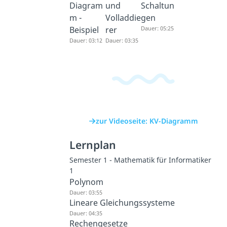
Diagram
und
Schaltun
m -
Volladdie
gen
Beispiel
rer
Dauer: 05:25
Dauer: 03:12
Dauer: 03:35
zur Videoseite: KV-Diagramm
Lernplan
Semester 1 - Mathematik für Informatiker
1
Polynom
Dauer: 03:55
Lineare Gleichungssysteme
Dauer: 04:35
Rechengesetze