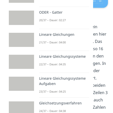
ODER - Gatter
KV-Diagramm
20/37 – Dauer: 02:27
Schauen wir uns doch einmal ein
solches Diagramm an. Wir haben hier
Lineare Gleichungen
die vier Variablen A, B, C und D. Das
21/37 – Dauer: 04:00
KVS-Diagramm hat somit
, also 16
Felder. Die Variablen werden an den
Lineare Gleichungssysteme
Rändern mit Strichen aufgetragen. In
22/37 – Dauer: 04:35
dem Diagramm existiert von jeder
Variable auch der negierte Wert.
Lineare Gleichungssysteme
Aufgaben
Beispielsweise sind die ersten beiden
23/37 – Dauer: 04:25
Zeilen der Bereich
, da A den Zeilen 3
und 4 entspricht. Dasselbe gilt auch
Gleichsetzungsverfahren
für die anderen Variablen. Die Zahlen
24/37 – Dauer: 04:38