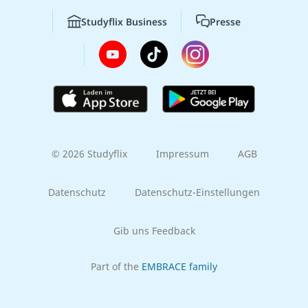
Studyflix Business
Presse
© 2026 Studyflix
Impressum
AGB
Datenschutz
Datenschutz-Einstellungen
Gib uns Feedback
Part of the
EMBRACE family