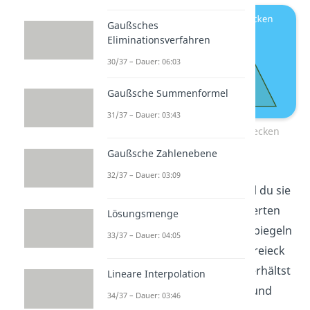
Gaußsches
Eliminationsverfahren
30/37 – Dauer: 06:03
Gaußsche Summenformel
31/37 – Dauer: 03:43
Symmetrie zwischen zwei Dreiecken
Gaußsche Zahlenebene
Dann sind die beiden Dreiecke
32/37 – Dauer: 03:09
zueinander symmetrisch
, weil du sie
genau an der
roten Linie
(Experten
Lösungsmenge
sagen auch „Achse“) einfach spiegeln
33/37 – Dauer: 04:05
kannst: Wenn du das rechte Dreieck
an der roten Achse spiegelst, erhältst
Lineare Interpolation
du genau das rechte Dreieck und
34/37 – Dauer: 03:46