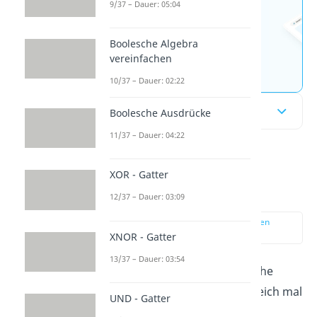
Wissen mit unseren
9/37 – Dauer: 05:04
kostenlosen Aufgaben 🚀
Boolesche Algebra
vereinfachen
Aufgaben entdecken
10/37 – Dauer: 02:22
Inhaltsübersicht
Boolesche Ausdrücke
11/37 – Dauer: 04:22
Symmetrie einfach
XOR - Gatter
erklärt
12/37 – Dauer: 03:09
zur Stelle im Video springen
(00:13)
XNOR - Gatter
13/37 – Dauer: 03:54
Symmetrie ist eine geometrische
Eigenschaft. Schau dir dazu gleich mal
UND - Gatter
das Dreieck an: