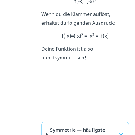
f(-x)=(-x)
Wenn du die Klammer auflöst,
erhältst du folgenden Ausdruck:
3
3
f(-x)=(-x)
= -x
= -f(x)
Deine Funktion ist also
punktsymmetrisch!
Symmetrie — häufigste