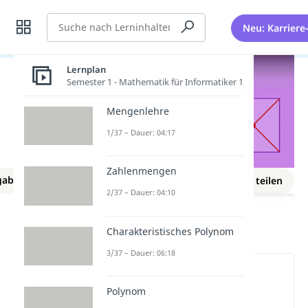
Suche
Neu: Karriere
Lernplan
Semester 1 - Mathematik für Informatiker 1
Mengenlehre
1/37 – Dauer: 04:17
Zahlenmengen
gaben
Lernplan
Merken
Link teilen
NEU
2/37 – Dauer: 04:10
Geometrie
Symmetrie
Symmetrie
Charakteristisches Polynom
3/37 – Dauer: 06:18
Wichtige Inhalte in diesem
Video
Polynom