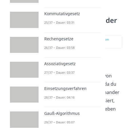
Kommutativgesetz
In sich oder zueinander
25/37 – Dauer: 03:31
symmetrisch?
Rechengesetze
zur Stelle im Video springen
(00:34)
26/37 – Dauer: 03:58
Erstmal unterscheidest du, ob
Assoziativgesetz
etwas
in sich
oder
zueinander
27/37 – Dauer: 03:37
symmetrisch
ist. Das Dreieck von
oben
ist in sich
symmetrisch, da du
Einsetzungsverfahren
es an der Spiegelachse übereinander
28/37 – Dauer: 04:16
klappen kannst. Aber was passiert,
wenn du noch ein Dreieck daneben
Gauß-Algorithmus
legst?
29/37 – Dauer: 05:07