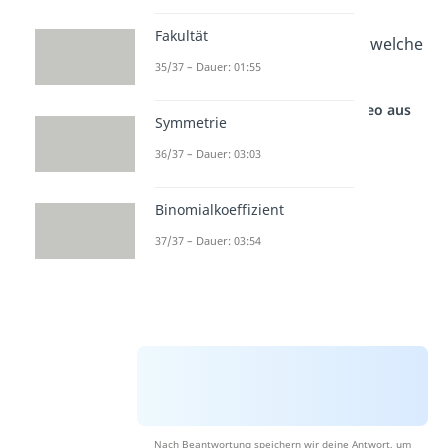
umgekehrt.
Fakultät
Jetzt kannst du dir anschauen, welche
35/37 – Dauer: 01:55
vier Symmetriearten
es gibt.
Studyflix vernetzt: Hier ein Video aus
Symmetrie
einem anderen Bereich
36/37 – Dauer: 03:03
Binomialkoeffizient
37/37 – Dauer: 03:54
Nach Beantwortung speichern wir deine Antwort, um