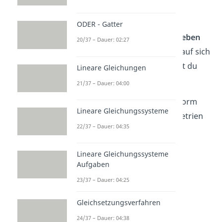
Figur ist also
symmetrisch
!
Merke dir: Wenn du etwas so
ODER - Gatter
spiegeln
,
drehen
oder
verschieben
20/37 – Dauer: 02:27
kannst, dass es wieder genau auf sich
selbst abgebildet wird, sprichst du
Lineare Gleichungen
von Symmetrie.
21/37 – Dauer: 04:00
Das ist aber nicht die einzige Form
Lineare Gleichungssysteme
von Symmetrie. Welche Symmetrien
22/37 – Dauer: 04:35
gibt es eigentlich noch alles?
Lineare Gleichungssysteme
Aufgaben
23/37 – Dauer: 04:25
Gleichsetzungsverfahren
24/37 – Dauer: 04:38