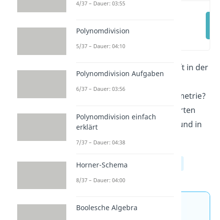
4/37 – Dauer: 03:55
Symmetrie einfach
erklärt
Polynomdivision
(00:13)
5/37 – Dauer: 04:10
Die Symmetrie begegnet dir oft in der
Polynomdivision Aufgaben
Geometrie. Was bedeutet
6/37 – Dauer: 03:56
symmetrisch und was ist Symmetrie?
Alles über die vier Symmetriearten
Polynomdivision einfach
erfährst du in diesem Beitrag und in
erklärt
unserem Video.
7/37 – Dauer: 04:38
Klasse 5
Klasse 6
Klasse 7
Horner-Schema
8/37 – Dauer: 04:00
Boolesche Algebra
Jetzt neu: Teste dein