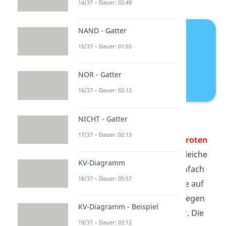
14/37 – Dauer: 02:49
NAND - Gatter
15/37 – Dauer: 01:55
NOR - Gatter
16/37 – Dauer: 02:12
Symmetrisches Dreieck
NICHT - Gatter
17/37 – Dauer: 02:13
Spiegelst
du die Seiten an der
roten
Linie
, erhältst du wieder das gleiche
KV-Diagramm
Dreieck. Du kannst nämlich einfach
18/37 – Dauer: 05:57
die eine Seite an der roten Linie auf
die andere Seite falten. Dann liegen
KV-Diagramm - Beispiel
die Seiten genau übereinander. Die
19/37 – Dauer: 03:12