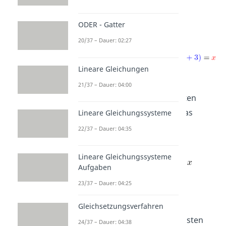
erhalten, müssen wir es mit
multiplizieren, also
ODER - Gatter
20/37 – Dauer: 02:27
Lineare Gleichungen
21/37 – Dauer: 04:00
Wir ergänzen zu
den nächsten
Term
und ziehen davon das
Lineare Gleichungssysteme
Ergebnis der vorherigen
22/37 – Dauer: 04:35
Multiplikation ab.
Lineare Gleichungssysteme
Aufgaben
23/37 – Dauer: 04:25
Gleichsetzungsverfahren
Zu
ergänzen wir den nächsten
24/37 – Dauer: 04:38