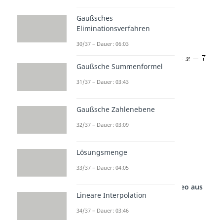
Gaußsches
Nun subtrahieren wir wieder
Eliminationsverfahren
30/37 – Dauer: 06:03
Gaußsche Summenformel
31/37 – Dauer: 03:43
Gaußsche Zahlenebene
32/37 – Dauer: 03:09
Lösungsmenge
Damit sind wir ans Ende der
Polynomdivision gelangt.
33/37 – Dauer: 04:05
Studyflix vernetzt: Hier ein Video aus
einem anderen Bereich
Lineare Interpolation
34/37 – Dauer: 03:46