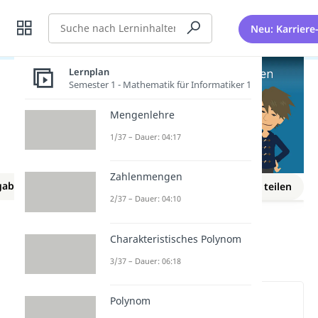
Suche
Neu: Karriere
Lernplan
Semester 1 - Mathematik für Informatiker 1
Mengenlehre
1/37 – Dauer: 04:17
Zahlenmengen
gaben
Lernplan
Merken
Link teilen
NEU
2/37 – Dauer: 04:10
Funktionen
Polynomdivision
Polynomdivision
Charakteristisches Polynom
Aufgaben
3/37 – Dauer: 06:18
Wichtige Inhalte in diesem
Polynom