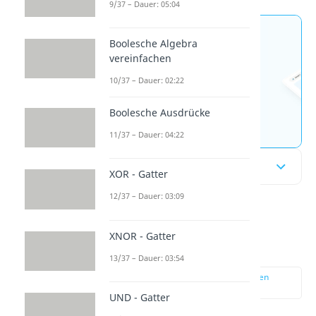
9/37 – Dauer: 05:04
Jetzt neu: Teste dein
Boolesche Algebra
vereinfachen
Wissen mit unseren
kostenlosen Aufgaben 🚀
10/37 – Dauer: 02:22
Boolesche Ausdrücke
Aufgaben entdecken
11/37 – Dauer: 04:22
Inhaltsübersicht
XOR - Gatter
12/37 – Dauer: 03:09
Polynomdivision
XNOR - Gatter
Aufgabe 1
13/37 – Dauer: 03:54
zur Stelle im Video springen
(00:11)
UND - Gatter