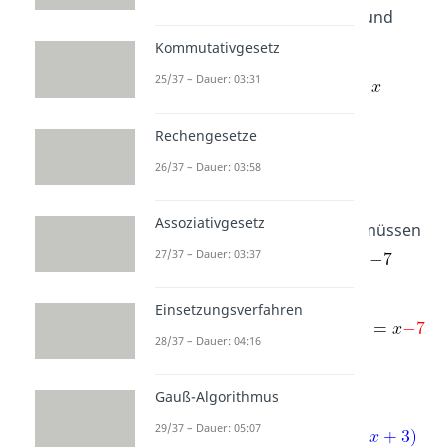
Teil des ersten Polynoms
und
erhalten
Kommutativgesetz
25/37 – Dauer: 03:31
Rechengesetze
26/37 – Dauer: 03:58
Der Term mit dem höchsten
Assoziativgesetz
Exponenten ist jetzt
. Wir müssen
27/37 – Dauer: 03:37
daher das zweite Polynom mit
multiplizieren, also
Einsetzungsverfahren
28/37 – Dauer: 04:16
Gauß-Algorithmus
29/37 – Dauer: 05:07