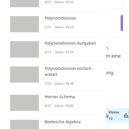
Video
4/37 – Dauer: 03:55
Polynomdivision
Polynomdivision
Aufgabe 1
5/37 – Dauer: 04:10
(00:11)
Polynomdivision Aufgaben
Dieser Beitrag ergänzt unseren
6/37 – Dauer: 03:56
Artikel zur
Polynomdivision
um eine
Vielzahl an Aufgaben. Zu jeder
Polynomdivision einfach
Aufgabe gibt es auch eine Lösung.
erklärt
Zusätzlich findest du ein
7/37 – Dauer: 04:38
ausführliches
Video
mit
Horner-Schema
Polynomdivision Aufgaben
.
8/37 – Dauer: 04:00
Klasse
Klasse
Abiturvorbereitung
11
12
Boolesche Algebra