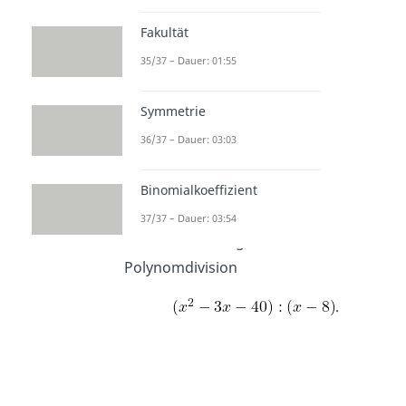
Fakultät
35/37 – Dauer: 01:55
Symmetrie
36/37 – Dauer: 03:03
Polynomdivision
Binomialkoeffizient
Aufgabe 2
37/37 – Dauer: 03:54
Berechne die folgende
Polynomdivision
.