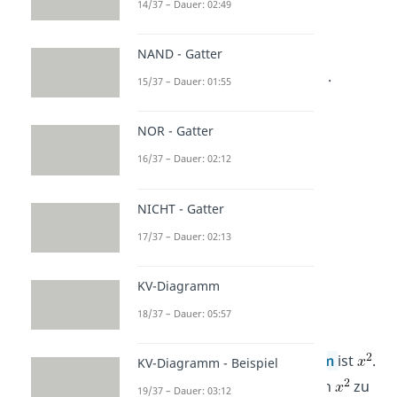
14/37 – Dauer: 02:49
Berechne die folgende
Polynomdivision
NAND - Gatter
.
15/37 – Dauer: 01:55
NOR - Gatter
16/37 – Dauer: 02:12
NICHT - Gatter
17/37 – Dauer: 02:13
KV-Diagramm
Lösung zu Aufgabe 1
18/37 – Dauer: 05:57
Der Term mit dem höchsten
Exponenten im ersten
Polynom
ist
.
KV-Diagramm - Beispiel
Um mit dem Polynom
ein
zu
19/37 – Dauer: 03:12