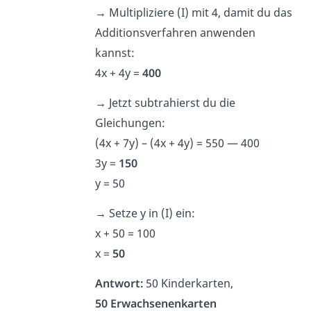
→
Multipliziere (I) mit 4, damit du das
Additionsverfahren anwenden
kannst:
4x + 4y =
400
→
Jetzt subtrahierst du die
Gleichungen:
(4x + 7y) – (4x + 4y) = 550 — 400
3y =
150
y = 50
→
Setze y in (I) ein:
x + 50 = 100
x =
50
Antwort:
50 Kinderkarten,
50 Erwachsenenkarten