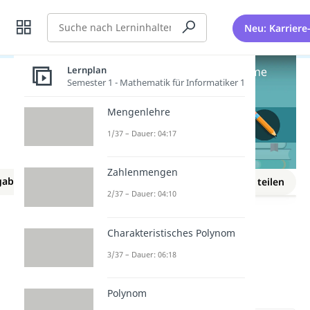
Suche
Neu: Karriere
Lernplan
Semester 1 - Mathematik für Informatiker 1
Mengenlehre
1/37 – Dauer: 04:17
Zahlenmengen
gaben
Lernplan
Merken
Link teilen
NEU
2/37 – Dauer: 04:10
Lineare Algebra
Lineare Gleichungssysteme
Charakteristisches Polynom
Lineare
3/37 – Dauer: 06:18
Gleichungssysteme
Aufgaben
Polynom