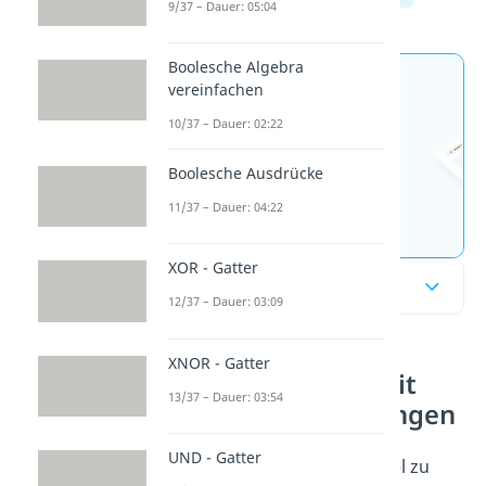
9/37 – Dauer: 05:04
Boolesche Algebra
Jetzt neu: Teste dein
vereinfachen
Wissen mit unseren
10/37 – Dauer: 02:22
kostenlosen Aufgaben 🚀
Boolesche Ausdrücke
11/37 – Dauer: 04:22
Aufgaben entdecken
XOR - Gatter
Inhaltsübersicht
12/37 – Dauer: 03:09
XNOR - Gatter
Übungsaufgaben mit
13/37 – Dauer: 03:54
gegebenen Gleichungen
UND - Gatter
Los geht’s mit je einem Beispiel zu