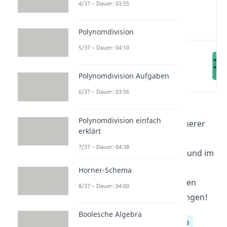
4/37 – Dauer: 03:55
Wichtige Inhalte in diesem
Video
Polynomdivision
5/37 – Dauer: 04:10
Aufgabe 1 —
Additionsverfahren
Polynomdivision Aufgaben
(00:11)
6/37 – Dauer: 03:56
Lineare Gleichungssysteme
Polynomdivision einfach
Aufgaben
helfen dir dabei, sicherer
erklärt
im Rechnen mit mehreren
7/37 – Dauer: 04:38
Unbekannten zu werden. Hier und im
Video
findest du verschiedene
Horner-Schema
Aufgabentypen in verschiedenen
8/37 – Dauer: 04:00
Schwierigkeitsstufen mit Lösungen!
Boolesche Algebra
Klasse 8
Klasse 9
Klasse 10