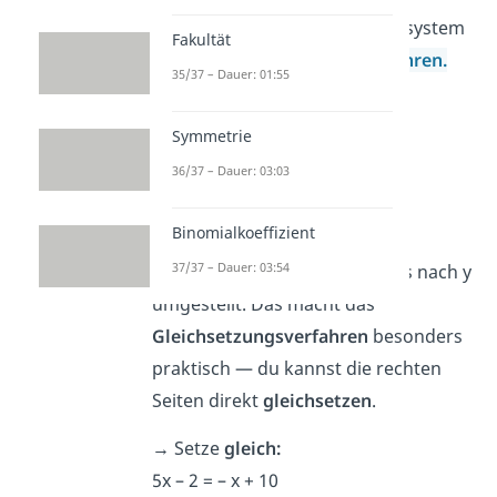
Aufgabe:
Löse das Gleichungssystem
Fakultät
mit dem
Gleichsetzungsverfahren.
35/37 – Dauer: 01:55
(I) y = 5x – 2
(II) y = – x + 10
Symmetrie
36/37 – Dauer: 03:03
Lösung:
x = 2, y = 8
Binomialkoeffizient
Rechenweg:
37/37 – Dauer: 03:54
Beide Gleichungen sind bereits nach y
umgestellt. Das macht das
Gleichsetzungsverfahren
besonders
praktisch — du kannst die rechten
Seiten direkt
gleichsetzen
.
→
Setze
gleich:
5x – 2 = – x + 10