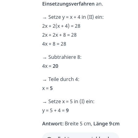
Einsetzungsverfahren
an.
→
Setze y = x + 4 in (II) ein:
2x + 2(x + 4) = 28
2x + 2x + 8 = 28
4x + 8 = 28
→
Subtrahiere 8:
4x =
20
→
Teile durch 4:
x =
5
→
Setze x = 5 in (I) ein:
y = 5 + 4 =
9
Antwort:
Breite 5 cm,
Länge 9 cm