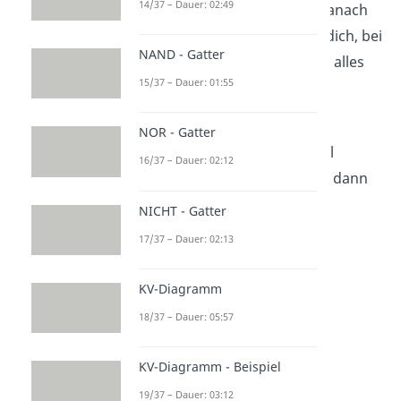
14/37 – Dauer: 02:49
den drei
Lösungsverfahren
. Danach
warten weitere
Aufgaben
auf dich, bei
NAND - Gatter
denen du testen kannst, ob du alles
15/37 – Dauer: 01:55
verstanden hast.
Wenn du dir die drei
NOR - Gatter
Lösungsverfahren noch einmal
16/37 – Dauer: 02:12
genauer anschauen möchtest, dann
klicke
hier.
NICHT - Gatter
17/37 – Dauer: 02:13
KV-Diagramm
18/37 – Dauer: 05:57
KV-Diagramm - Beispiel
19/37 – Dauer: 03:12