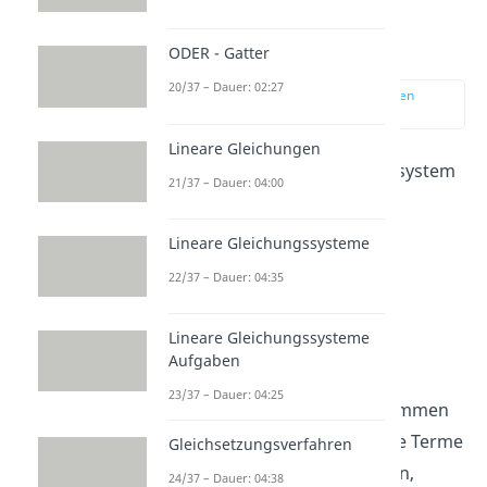
Aufgabe 1 —
Additionsverfahren
ODER - Gatter
20/37 – Dauer: 02:27
zur Stelle im Video springen
(00:11)
Lineare Gleichungen
Aufgabe:
Löse das Gleichungssystem
21/37 – Dauer: 04:00
mit dem
Additionsverfahren.
(I) 2x + 3y = 12
Lineare Gleichungssysteme
(II) 4x – 3y = 6
22/37 – Dauer: 04:35
Lösung:
x = 3, y = 2
Lineare Gleichungssysteme
Aufgaben
Rechenweg:
23/37 – Dauer: 04:25
In den beiden Gleichungen kommen
+3y und — 3y vor. Da sich diese Terme
Gleichsetzungsverfahren
beim Addieren genau aufheben,
24/37 – Dauer: 04:38