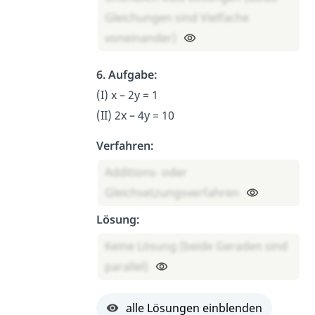
Gleichungen sind Vielfache
voneinander)
6. Aufgabe:
(I) x – 2y = 1
(II) 2x – 4y = 10
Verfahren:
Additions- oder
Gleichsetzungsverfahren
Lösung:
Keine Lösung (beide Geraden sind
parallel)
alle Lösungen einblenden