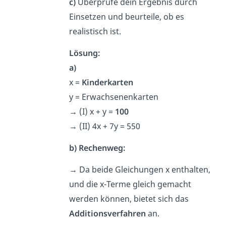
c)
Überprüfe dein Ergebnis durch
Einsetzen und beurteile, ob es
realistisch ist.
Lösung:
a)
x =
Kinderkarten
y = Erwachsenenkarten
→
(I) x + y =
100
→
(II) 4x + 7y = 550
b) Rechenweg:
→
Da beide Gleichungen x enthalten,
und die x-Terme gleich gemacht
werden können, bietet sich das
Additionsverfahren
an.