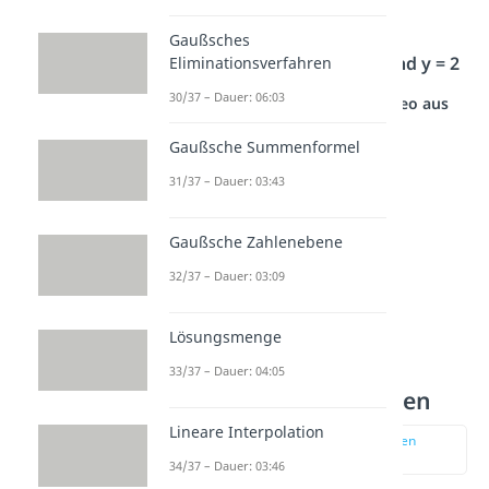
y = 2
Gaußsches
Also lautet die Lösung:
x = 3 und y = 2
Eliminationsverfahren
30/37 – Dauer: 06:03
Studyflix vernetzt: Hier ein Video aus
einem anderen Bereich
Gaußsche Summenformel
31/37 – Dauer: 03:43
Gaußsche Zahlenebene
32/37 – Dauer: 03:09
Lösungsmenge
Aufgabe 2 —
33/37 – Dauer: 04:05
Gleichsetzungsverfahren
Lineare Interpolation
zur Stelle im Video springen
(01:53)
34/37 – Dauer: 03:46