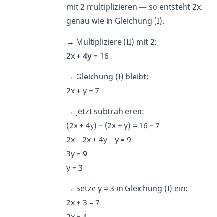
mit 2 multiplizieren — so entsteht 2x,
genau wie in Gleichung (I).
→
Multipliziere (II) mit 2:
2x +
4y
= 16
→
Gleichung (I) bleibt:
2x + y = 7
→
Jetzt subtrahieren:
(2x + 4y) – (2x + y) = 16 – 7
2x – 2x + 4y – y = 9
3y =
9
y = 3
→
Setze y = 3 in Gleichung (I) ein:
2x + 3 = 7
2x = 4