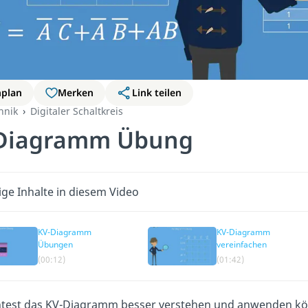
nplan
Merken
Link teilen
hnik
Digitaler Schaltkreis
Diagramm Übung
ige Inhalte in diesem Video
KV-Diagramm
KV-Diagramm
Übungen
vereinfachen
(00:12)
(01:42)
test das KV-Diagramm besser verstehen und anwenden kö