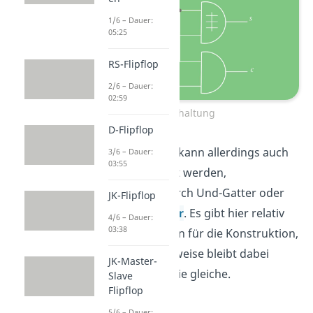
1/6 – Dauer:
05:25
RS-Flipflop
2/6 – Dauer:
02:59
Schaltung
D-Flipflop
Der Halbaddierer kann allerdings auch
3/6 – Dauer:
03:55
anders dargestellt werden,
beispielsweise durch Und-Gatter oder
JK-Flipflop
durch
Oder-Gatter
. Es gibt hier relativ
4/6 – Dauer:
03:38
viele Möglichkeiten für die Konstruktion,
die Herangehensweise bleibt dabei
JK-Master-
natürlich immer die gleiche.
Slave
Flipflop
5/6 – Dauer: