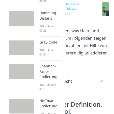
06:51
Halbaddierer
Definition,
Hamming-
Schaltsymbol,
(00:11)
Wahrheitstabelle und
Distanz
Umsetzung
2/8 – Dauer:
Du möchtest wissen, was Halb- und
07:26
Volladdierer sind? Im Folgenden zeigen
Gray-Code
wir dir, wie du Binärzahlen mit Hilfe von
3/8 – Dauer:
Halb- und Volladdierern digital addieren
04:54
kannst.
Shannon-
Fano-
Codierung
Inhaltsübersicht
4/8 – Dauer:
07:13
Huffman-
Halbaddierer Definition,
Codierung
Schaltsymbol,
5/8 – Dauer: