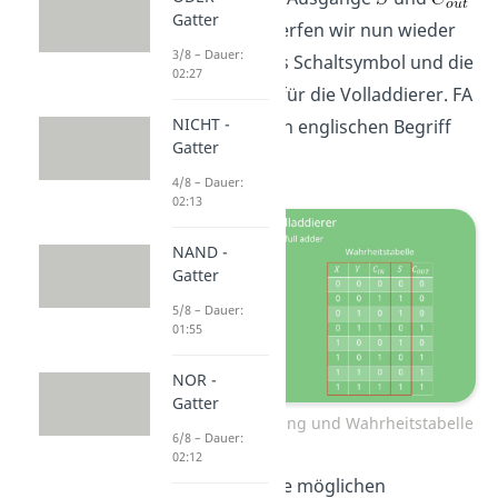
Gatter
bleiben gleich. Werfen wir nun wieder
3/8 – Dauer:
einen Blick auf das Schaltsymbol und die
02:27
Wahrheitstabelle für die Volladdierer. FA
NICHT -
steht dabei für den englischen Begriff
Gatter
„full adder“.
4/8 – Dauer:
02:13
NAND -
Gatter
5/8 – Dauer:
01:55
NOR -
Gatter
Volladdierer Schaltung und Wahrheitstabelle
6/8 – Dauer:
02:12
Wir haben links die möglichen