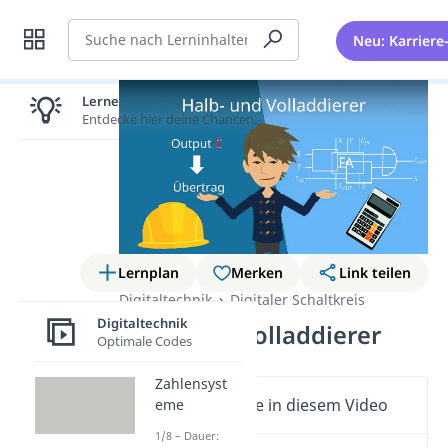
Suche
Neu: Karriere
Lernen lohnt sich!
Entdecke hier deine Chancen.
Lernplan
Merken
Link teilen
Digitaltechnik
Digitaler Schaltkreis
Digitaltechnik
Halb- und Volladdierer
Optimale Codes
Zahlensyst
Wichtige Inhalte in diesem Video
eme
1/8 – Dauer: