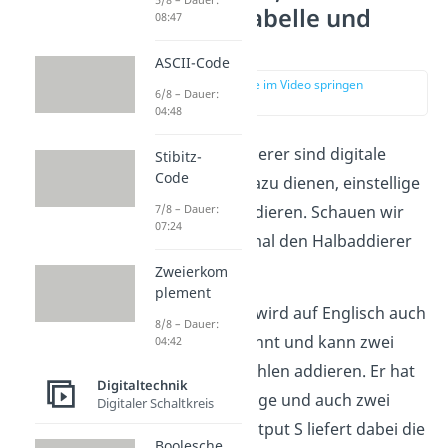
Wahrheitstabelle und
08:47
Umsetzung
ASCII-Code
zur Stelle im Video springen
6/8 – Dauer:
(00:11)
04:48
Halb- und Volladdierer sind digitale
Stibitz-
Code
Schaltnetze, die dazu dienen, einstellige
Binärzahlen zu addieren. Schauen wir
7/8 – Dauer:
07:24
uns zunächst einmal den Halbaddierer
an.
Zweierkom
plement
Der Halbaddierer wird auf Englisch auch
8/8 – Dauer:
„half adder“ genannt und kann zwei
04:42
einstellige Binärzahlen addieren. Er hat
Digitaltechnik
daher zwei Eingänge und auch zwei
Digitaler Schaltkreis
Ausgänge. Der Output S liefert dabei die
Boolesche