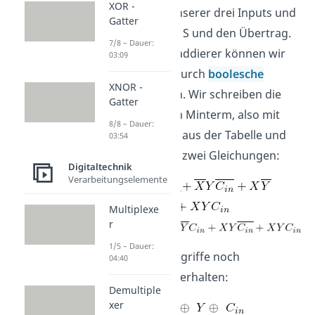
XOR -
Kombinationen unserer drei Inputs und
Gatter
rechts die Summe S und den Übertrag.
7/8 – Dauer:
Wie bei dem Halbaddierer können wir
03:09
auch das wieder durch
boolesche
XNOR -
Algebra
darstellen. Wir schreiben die
Gatter
Begriffe mit einem Minterm, also mit
8/8 – Dauer:
einer 1 als Output aus der Tabelle und
03:54
erhalten folgende zwei Gleichungen:
Digitaltechnik
Verarbeitungselemente
Multiplexe
r
1/5 – Dauer:
Wir können die Begriffe noch
04:40
vereinfachen und erhalten:
Demultiple
xer