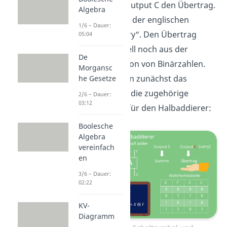
Summe und der Output C den Übertrag.
Algebra
Das C stammt von der englischen
1/6 – Dauer:
Bezeichnung „carry“. Den Übertrag
05:04
kennst du eventuell noch aus der
De
händischen Addition von Binärzahlen.
Morgansc
Betrachten wir nun zunächst das
he Gesetze
Schaltsymbol und die zugehörige
2/6 – Dauer:
03:12
Wahrheitstabelle für den Halbaddierer:
Boolesche
Algebra
vereinfach
en
3/6 – Dauer:
02:22
KV-
Diagramm