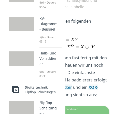
Halbaddierer: Schaltsymbol und
4/6 – Dauer:
Wahrheitstabelle
05:57
KV-
Diese entspricht den folgenden
Diagramm
Gleichungen:
- Beispiel
5/6 – Dauer:
03:12
Halb- und
Damit sind wir schon fast fertig mit den
Volladdier
er
Halbaddierern! Schauen wir uns noch
die Umsetzung an. Die einfachste
6/6 – Dauer:
03:35
Darstellung eines Halbaddierers erfolgt
durch ein
Und-Gatter
und ein
XOR-
Digitaltechnik
Flipflop Schaltungen
Gatter
. Die Schaltung sieht so aus:
Flipflop
Schaltung
en