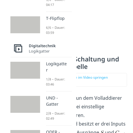
04:17
T-Flipflop
6/6 – Dauer:
03:59
Digitaltechnik
Logikgatter
Volladdierer Schaltung und
Logikgatte
Wahrheitstabelle
r
zur Stelle im Video springen
1/8 – Dauer:
(01:42)
03:46
Wenden wir uns nun dem Volladdierer
UND -
Gatter
zu. Dieser kann drei einstellige
2/8 – Dauer:
Binärzahlen addieren.
02:49
Dementsprechend besitzt er drei Inputs
,
ODER -
und
. Die Ausgänge
und