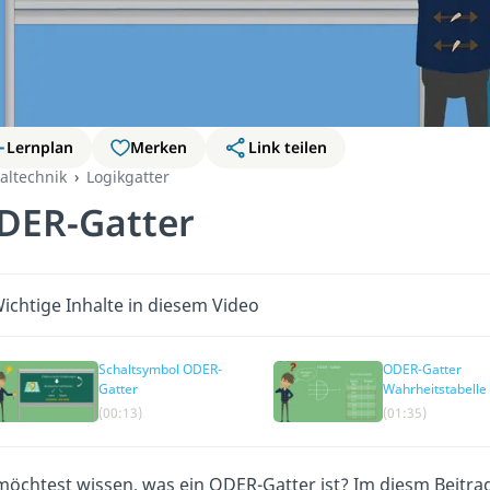
Lernplan
Merken
Link teilen
taltechnik
Logikgatter
DER-Gatter
ichtige Inhalte in diesem Video
Schaltsymbol ODER-
ODER-Gatter
Gatter
Wahrheitstabelle
(00:13)
(01:35)
öchtest wissen, was ein ODER-Gatter ist? Im diesm Beitr