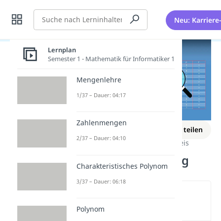
Suche
Neu: Karriere
Lernplan
Semester 1 - Mathematik für Informatiker 1
Mengenlehre
1/37 – Dauer: 04:17
Zahlenmengen
Lernplan
Merken
Link teilen
2/37 – Dauer: 04:10
Digitaltechnik
Digitaler Schaltkreis
KV-Diagramm Übung
Charakteristisches Polynom
3/37 – Dauer: 06:18
Wichtige Inhalte in diesem
Video
Polynom