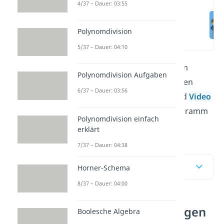
4/37 – Dauer: 03:55
KV-Diagramm
Übungen
Polynomdivision
(00:12)
5/37 – Dauer: 04:10
Du möchtest das KV-Diagramm
Polynomdivision Aufgaben
besser verstehen und anwenden
6/37 – Dauer: 03:56
können? In diesem Beitrag und
Video
zeigen wir dir ein paar KV-Diagramm
Polynomdivision einfach
Übungen.
erklärt
7/37 – Dauer: 04:38
Inhaltsübersicht
Horner-Schema
8/37 – Dauer: 04:00
KV-Diagramm Übungen
Boolesche Algebra