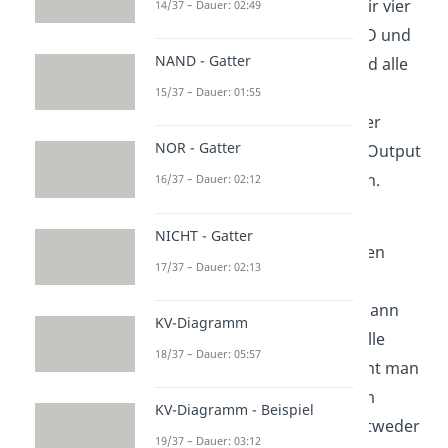
Wie du sehen kannst, haben wir vier
14/37 – Dauer: 02:49
Eingangsvariablen A, B, C und D und
NAND - Gatter
ein Output Y. In der Tabelle sind alle
möglichen
15/37 – Dauer: 01:55
Kombinationsmöglichkeiten der
NOR - Gatter
Variablen aufgetragen. Unser Output
wird uns als dieses vorgegeben.
16/37 – Dauer: 02:12
Hier sehen wir eine weitere
NICHT - Gatter
Besonderheit. In manchen Fällen
17/37 – Dauer: 02:13
kommen bestimmte
Inputkombinationen nie vor. Dann
KV-Diagramm
wird ein x in die Ergebnisstabelle
18/37 – Dauer: 05:57
eingetragen. Diese Terme nennt man
don’t care Terme
. Sie dürfen im
KV-Diagramm - Beispiel
Prozess der Vereinfachung entweder
19/37 – Dauer: 03:12