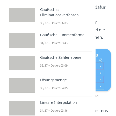
Gruppierungen. Gut geeignet dafür
Gaußsches
sind Zweier-, Vierer- und
Eliminationsverfahren
Achtergruppen. Wie wir soeben
30/37 – Dauer: 06:03
gelernt haben, dürfen wir dabei die
Gaußsche Summenformel
dont’t care Terme
miteinbeziehen.
31/37 – Dauer: 03:43
Gaußsche Zahlenebene
32/37 – Dauer: 03:09
Lösungsmenge
33/37 – Dauer: 04:05
KV-Diagramm Übung Lösung
Lineare Interpolation
Dabei sollte jede Gruppe mindestens
34/37 – Dauer: 03:46