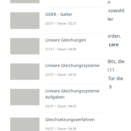
als 1 oder auch als 0 angesehen
werden. Das heißt, sie können sowohl
ODER - Gatter
bei der Minterm- als auch bei der
20/37 – Dauer: 02:27
Maxterm-Methode für die
Gruppenbildung verwendet werden.
Lineare Gleichungen
Ein typisches Beispiel für
don’t care
21/37 – Dauer: 04:00
Zustände
sind binär codierte
Dezimalzahlen. Diese haben 4 Bits, die
Lineare Gleichungssysteme
Kombinationen von 1010 bis 1111
22/37 – Dauer: 04:35
werden jedoch nie benutzt, da für die
Kodierung nur die Zahlen 1 bis 9
Lineare Gleichungssysteme
verwendet werden.
Aufgaben
23/37 – Dauer: 04:25
Gleichsetzungsverfahren
24/37 – Dauer: 04:38