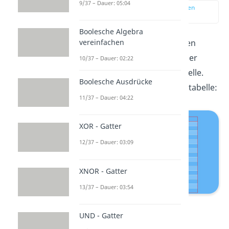
9/37 – Dauer: 05:04
zur Stelle im Video springen
(00:12)
Boolesche Algebra
Anstatt mit einem algebraischen
vereinfachen
Ausdruck, beginnen wir in dieser
10/37 – Dauer: 02:22
Übung mit einer Wahrheitstabelle.
Boolesche Ausdrücke
Wir haben folgende Wahrheitstabelle:
11/37 – Dauer: 04:22
XOR - Gatter
12/37 – Dauer: 03:09
XNOR - Gatter
13/37 – Dauer: 03:54
Wahrheitstabelle
UND - Gatter