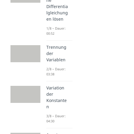
he
Differentia
lgleichung
en lösen
1/8 – Dauer:
00:52
Trennung
der
Variablen
2/8 – Dauer:
03:38
Variation
der
Konstante
n
3/8 – Dauer:
04:30