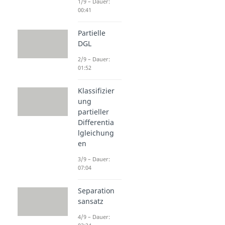
1/9 – Dauer:
00:41
Partielle
DGL
2/9 – Dauer:
01:52
Klassifizier
ung
partieller
Differentia
lgleichung
en
3/9 – Dauer:
07:04
Separation
sansatz
4/9 – Dauer: