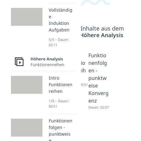
Vollständig
e
Induktion
Beliebte Inhalte aus dem
Aufgaben
Bereich
Höhere Analysis
5/5 – Dauer:
03:11
Vollstän
Intro
Funktio
Höhere Analysis
dige
Funktio
nenfolg
Funktionenreihen
Induktio
nenreih
en -
n
en
punktw
Intro
Funktionen
Aufgabe
Dauer: 00:51
eise
reihen
n
Konverg
Dauer: 03:11
enz
1/8 – Dauer:
00:51
Dauer: 02:57
Funktionen
folgen -
punktweis
e