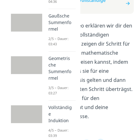
zum Beitrag: Vollständige
04:36
Induktion
Gaußsche
Summenfo
In diesem Video erklären wir dir den
rmel
Konzept der Vollständigen
2/5 – Dauer:
Induktion. Wir zeigen dir Schritt für
03:43
Schritt, wie du mathematische
Geometris
Aussagen beweisen kannst, indem
che
du zeigst, dass sie für eine
Summenfo
rmel
bestimmte Basis gelten und dann
3/5 – Dauer:
auf den nächsten Schritt überträgst.
03:27
Das ist wichtig für den
Schulunterricht und deine
Vollständig
e
Mathekenntnisse.
Induktion
4/5 – Dauer:
03:39