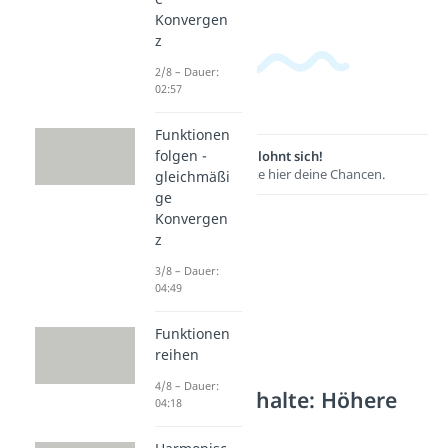
Konvergen
z
2/8 – Dauer:
02:57
Funktionen
folgen -
Lernen lohnt sich!
Entdecke hier deine Chancen.
gleichmäßi
ge
Konvergen
z
3/8 – Dauer:
04:49
Funktionen
reihen
4/8 – Dauer:
Weitere Inhalte: Höhere
04:18
Analysis