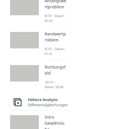
Anfangswe
rtproblem
8/10 – Dauer:
02:24
Randwertp
roblem
9/10 – Dauer:
01:31
Richtungsf
eld
10/10 –
Dauer: 02:06
Höhere Analysis
Differentialgleichungen
Intro
Gewöhnlic