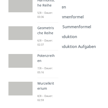
Harmonisc
Summen
he Reihe
Summenzeichen
Dauer: 04:36
5/8 – Dauer:
Gaußsche Summenformel
03:36
Dauer: 03:43
Geometrische Summenformel
Geometris
Dauer: 03:27
che Reihe
Vollständige Induktion
6/8 – Dauer:
Dauer: 03:39
02:37
Vollständige Induktion Aufgaben
Dauer: 03:11
Potenzreih
en
7/8 – Dauer:
05:16
Wurzelkrit
erium
8/8 – Dauer:
02:59