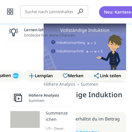
Suche
Neu: Karriere
Lernen lohnt sich!
Entdecke hier deine Chancen.
gaben
Lernplan
Merken
Link teilen
NEU
Höhere Analysis
Summen
Vollständige Induktion
Höhere Analysis
Summen
(Video)
Summenze
Weitere Infos erhältst du im Beitrag
ichen
zum Video
1/5 – Dauer: