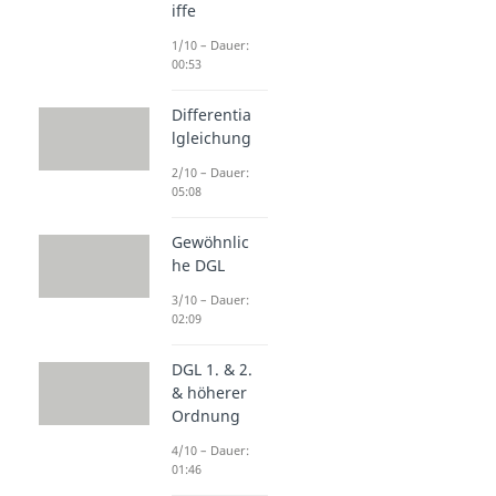
iffe
1/10 – Dauer:
00:53
Differentia
lgleichung
2/10 – Dauer:
05:08
Gewöhnlic
he DGL
3/10 – Dauer:
02:09
DGL 1. & 2.
& höherer
Ordnung
4/10 – Dauer:
01:46