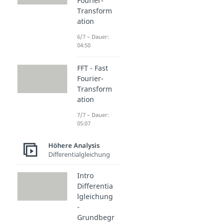
Fourier-
Transform
ation
6/7 – Dauer:
04:50
FFT - Fast
Fourier-
Transform
ation
7/7 – Dauer:
05:07
Höhere Analysis
Differentialgleichung
Intro
Differentia
lgleichung
-
Grundbegr