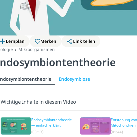
Lernplan
Merken
Link teilen
tologie
Mikroorganismen
ndosymbiontentheorie
Endosymbiontentheorie
Endosymbiose
Wichtige Inhalte in diesem Video
Endosymbiontentheorie
Entstehung von
— einfach erklärt
Mitochondrien
(00:13)
(01:44)