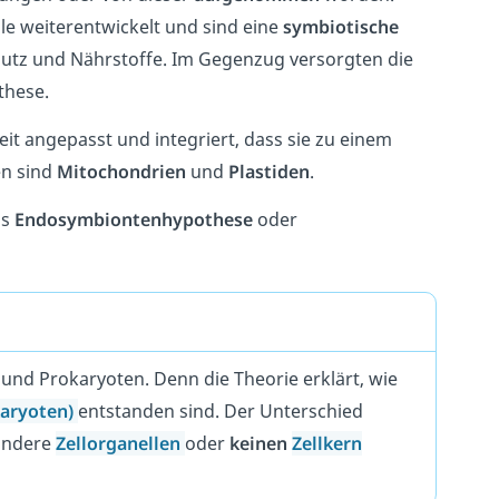
lle weiterentwickelt und sind eine
symbiotische
hutz und Nährstoffe. Im Gegenzug versorgten die
these.
it angepasst und integriert, dass sie zu einem
en sind
Mitochondrien
und
Plastiden
.
ls
Endosymbiontenhypothese
oder
und Prokaryoten. Denn die Theorie erklärt, wie
karyoten)
entstanden sind. Der Unterschied
 andere
Zellorganellen
oder
keinen
Zellkern