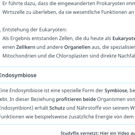
Er führte dazu, dass die eingewanderten Prokaryoten imm
Wirtszelle zu überleben, da sie wesentliche Funktionen an
Entstehung der Eukaryoten
:
Als Ergebnis entstanden Zellen, die du heute als
Eukaryot
einen
Zellkern
und andere
Organellen
aus, die spezialisi
Mitochondrien und die Chloroplasten sind direkte Nachfa
Endosymbiose
Eine Endosymbiose ist eine spezielle Form der
Symbiose
, b
lebt. In dieser Beziehung
profitieren
beide
Organismen vone
Endosymbiont) erhält
Schutz
und Nährstoffe von seinem Wirt
Funktionen wie beispielsweise zusätzliche Energie von de
Studyflix vernetzt: Hier ein Video 