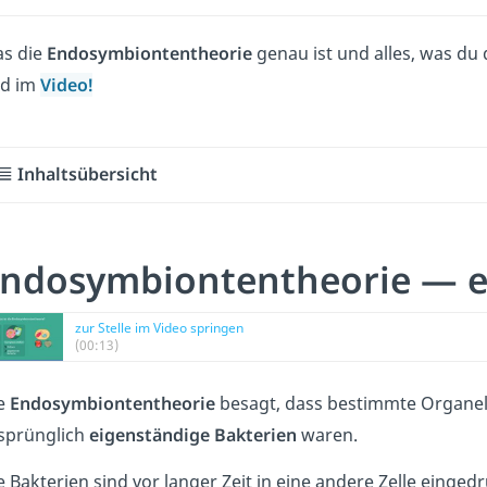
s die
Endosymbiontentheorie
genau ist und alles, was du 
d im
Video!
Inhaltsübersicht
ndosymbiontentheorie — ei
zur Stelle im Video springen
(00:13)
e
Endosymbiontentheorie
besagt, dass bestimmte Organell
sprünglich
eigenständige Bakterien
waren.
e Bakterien sind vor langer Zeit in eine andere Zelle einge