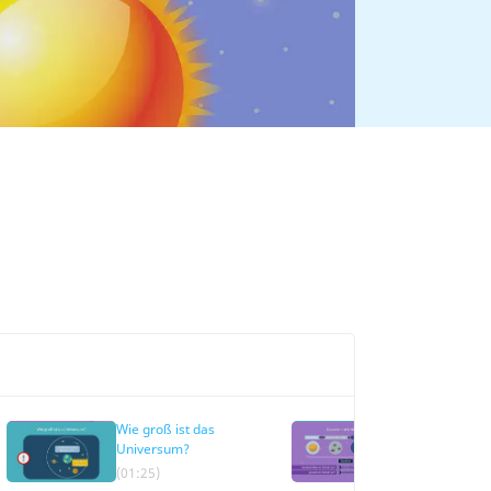
Wie groß ist das
Galaxien im
Universum?
Universum
(01:25)
(02:06)