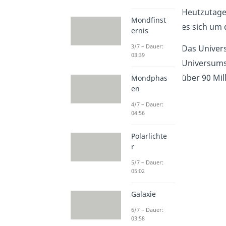
Heutzutage
Mondfinst
es sich um d
ernis
3/7 – Dauer:
Das Univer
03:39
Universums
über 90 Mil
Mondphas
en
4/7 – Dauer:
04:56
Polarlichte
r
5/7 – Dauer:
05:02
Galaxie
6/7 – Dauer:
03:58