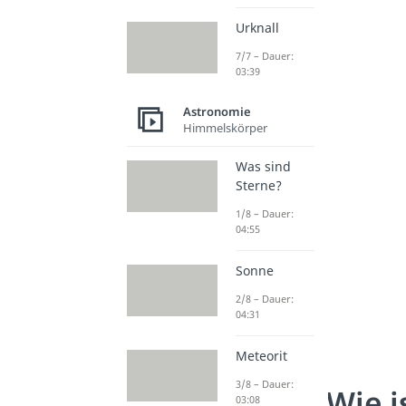
Urknall
7/7 – Dauer:
03:39
Astronomie
Himmelskörper
Was sind
Sterne?
1/8 – Dauer:
04:55
Sonne
2/8 – Dauer:
04:31
Meteorit
3/8 – Dauer:
Wie i
03:08