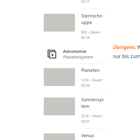
02:11
Sternschn
uppe
8/8 – Dauer:
02:10
Übrigens:
W
Astronomie
nur bis zum
Planetensystem
Planeten
1/10 – Dauer:
05:26
Sonnensys
tem
2/10 – Dauer:
03:21
Venus