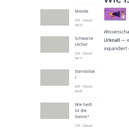
Monde
4/8 – Dauer:
04:37
Wissenscha
Schwarze
Urknall
— e
Löcher
expandiert 
5/8 – Dauer:
04:17
Sternbilde
r
6/8 – Dauer:
04:47
Wie heiß
ist die
Sonne?
7/8 – Dauer: