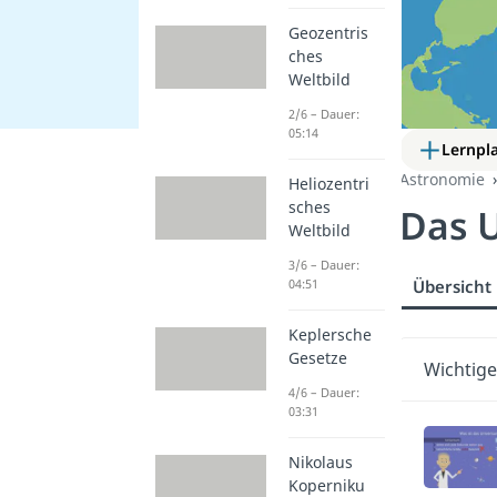
Geozentris
ches
Weltbild
2/6 – Dauer:
05:14
Lernpl
Astronomie
Heliozentri
sches
Das 
Weltbild
3/6 – Dauer:
Übersicht
04:51
Keplersche
Gesetze
Wichtige
4/6 – Dauer:
03:31
Nikolaus
Koperniku