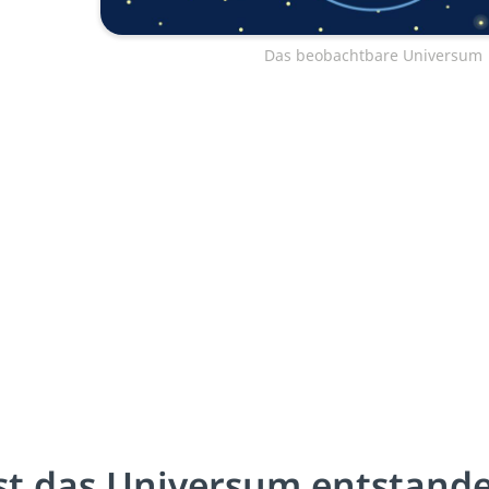
Das beobachtbare Universum
st das Universum entstand