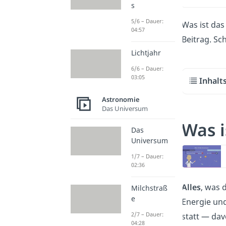
s
5/6 – Dauer:
Was ist das
04:57
Beitrag. Sc
Lichtjahr
6/6 – Dauer:
03:05
Inhalt
Astronomie
Das Universum
Was i
Das
Universum
1/7 – Dauer:
02:36
Alles
, was 
Milchstraß
e
Energie und 
2/7 – Dauer:
statt — dav
04:28