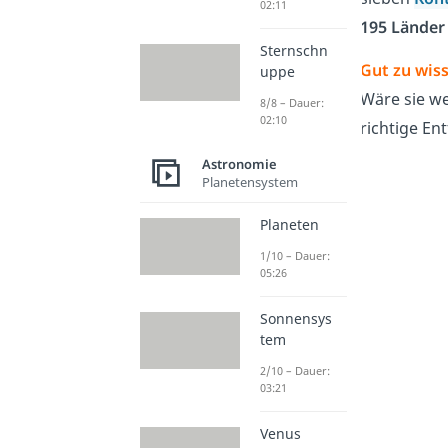
02:11
195 Länder
Sternschn
Gut zu wiss
uppe
Wäre sie we
8/8 – Dauer:
02:10
richtige En
Astronomie
Planetensystem
Planeten
1/10 – Dauer:
05:26
Sonnensys
tem
2/10 – Dauer:
03:21
Venus