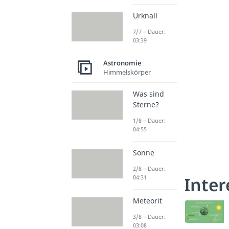
Urknall
7/7 – Dauer:
03:39
Astronomie
Himmelskörper
Was sind
Sterne?
1/8 – Dauer:
04:55
Sonne
2/8 – Dauer:
Inter
04:31
Meteorit
3/8 – Dauer:
03:08