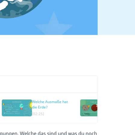
Welche Ausmaße hat
Wie und wann i
die Erde?
Erde entstand
(02:25)
(03:10)
ngungen. Welche das sind und was du noch