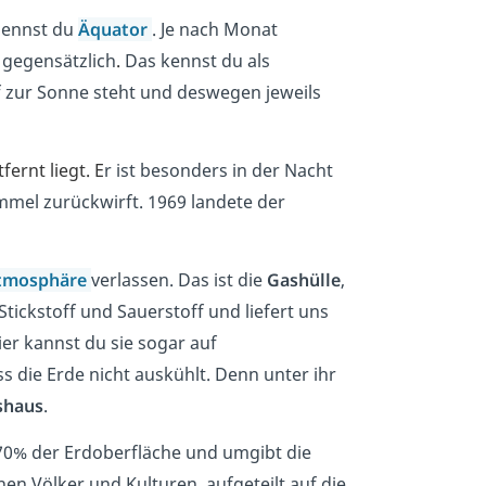
 nennst du
Äquator
. Je nach Monat
 gegensätzlich
.
Das kennst du als
ef zur Sonne steht und deswegen jeweils
fernt liegt
. E
r ist besonders in der Nacht
mmel zurückwirft. 1969 landete der
tmosphäre
verlassen. Das ist die
Gashülle
,
Stickstoff und Sauerstoff und liefert uns
eier kannst du sie sogar auf
 die Erde nicht auskühlt. Denn unter ihr
shaus
.
 70% der Erdoberfläche und umgibt die
hen Völker und Kulturen, aufgeteilt auf die