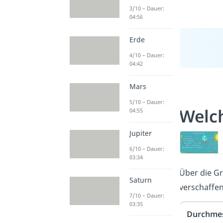
3/10 – Dauer:
04:56
Erde
4/10 – Dauer:
04:42
Mars
5/10 – Dauer:
Welc
04:55
Jupiter
6/10 – Dauer:
03:34
Über die Gr
Saturn
verschaffen
7/10 – Dauer:
03:35
Durchme