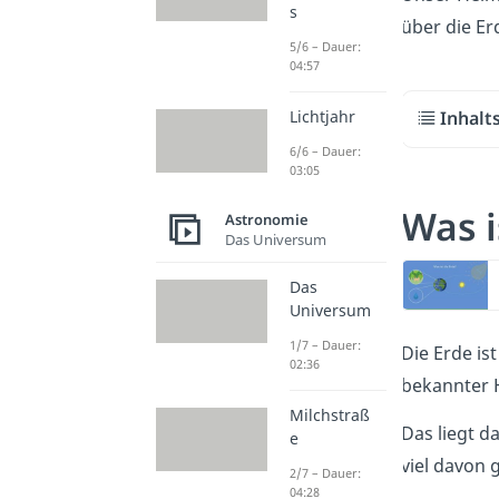
s
über die Er
5/6 – Dauer:
04:57
Inhalt
Lichtjahr
6/6 – Dauer:
03:05
Was i
Astronomie
Das Universum
Das
Universum
1/7 – Dauer:
Die Erde ist
02:36
bekannter 
Milchstraß
Das liegt d
e
viel davon 
2/7 – Dauer:
04:28