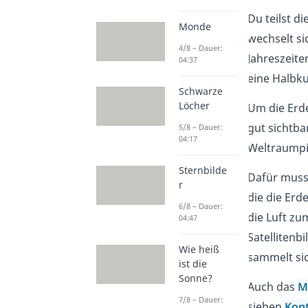
Du teilst d
Monde
wechselt si
4/8 – Dauer:
Jahreszeite
04:37
eine Halbku
Schwarze
Löcher
Um die Erde
gut sichtba
5/8 – Dauer:
04:17
Weltraumpi
Sternbilde
Dafür muss
r
die die Erd
6/8 – Dauer:
die Luft zu
04:47
Satellitenb
Wie heiß
sammelt si
ist die
Sonne?
Auch das
M
7/8 – Dauer:
sieben
Kon