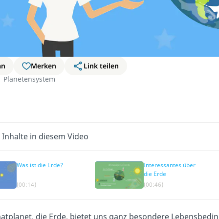
an
Merken
Link teilen
Planetensystem
 Inhalte in diesem Video
Was ist die Erde?
Interessantes über
die Erde
(00:14)
(00:46)
atplanet, die Erde, bietet uns ganz besondere Lebensbedi