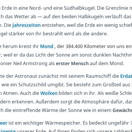
ie Erde in eine Nord- und eine Südhalbkugel. Die Grenzlinie
ch das Wetter ab — auf den beiden Halbkugeln verläuft das
n. Die
Jahreszeiten
entstehen, weil die Erde ein wenig schi
gel stärker von ihr bestrahlt wird als die andere.
 herum kreist ihr
Mond
, der 384.400 Kilometer von uns ent
r, weil er da das Licht der Sonne am sonst dunklen Nachthi
onier Neil Armstrong als
erster Mensch
auf dem Mond.
te der Astronaut zunächst mit seinem Raumschiff die
Erda
e wie ein Schutzschild umgibt. Sie besteht zum Großteil aus 
m Atmen. Auch die
Wolken
bilden sich in ihr. Als weiße Schl
ildern erkennen. Außerdem sorgt die Atmosphäre dafür, dass
ch die eintreffende Wärme der Sonne wie in einem
Gewäch
eer
ist ein wichtiger Wärmespeicher. Es bedeckt ungefähr
tinente
unserer Erde. Auf ihnen finden sich unsere zahlreic