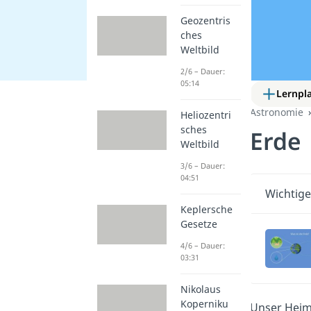
Geozentris
ches
Weltbild
2/6 – Dauer:
05:14
Lernpl
Astronomie
Heliozentri
sches
Erde
Weltbild
3/6 – Dauer:
04:51
Wichtige
Keplersche
Gesetze
4/6 – Dauer:
03:31
Nikolaus
Koperniku
Unser Heim