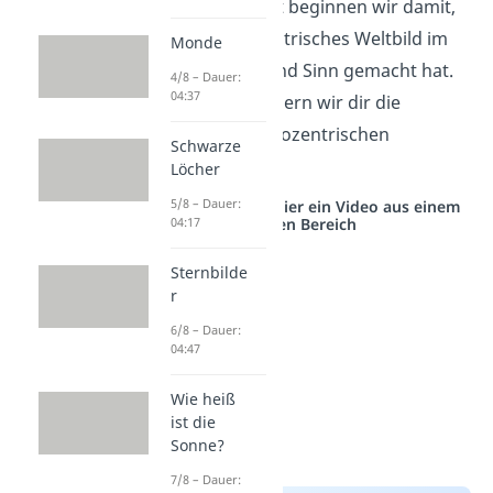
In diesem Abschnitt beginnen wir damit,
weshalb ein geozentrisches Weltbild im
Monde
antiken Griechenland Sinn gemacht hat.
4/8 – Dauer:
04:37
Anschließend schildern wir dir die
Entwicklung des geozentrischen
Schwarze
Weltbilds.
Löcher
5/8 – Dauer:
Studyflix vernetzt: Hier ein Video aus einem
04:17
anderen Bereich
Sternbilde
r
6/8 – Dauer:
04:47
Wie heiß
ist die
Sonne?
7/8 – Dauer: