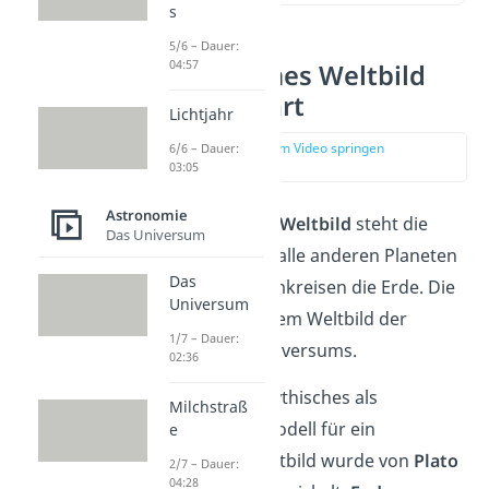
s
5/6 – Dauer:
04:57
Geozentrisches Weltbild
einfach erklärt
Lichtjahr
zur Stelle im Video springen
6/6 – Dauer:
(00:10)
03:05
Astronomie
Im
geozentrischen Weltbild
steht die
Das Universum
Erde stationär und alle anderen Planeten
Das
sowie die Sterne umkreisen die Erde. Die
Universum
Erde ist also in diesem Weltbild der
1/7 – Dauer:
Mittelpunkt des Universums.
02:36
Ein erstes, mehr mythisches als
Milchstraß
mathematisches Modell für ein
e
geozentrisches Weltbild wurde von
Plato
2/7 – Dauer:
04:28