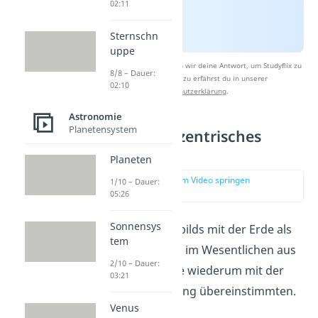
02:11
Sternschn
uppe
Nach Beantwortung speichern wir deine Antwort, um Studyflix zu
8/8 – Dauer:
verbessern. Mehr dazu erfährst du in unserer
02:10
Datenschutzerklärung
.
Astronomie
Planetensystem
Wieso ein geozentrisches
Weltbild?
Planeten
zur Stelle im Video springen
1/10 – Dauer:
(00:49)
05:26
Sonnensys
Die Idee eines Weltbilds mit der Erde als
tem
Zentrum entsprang im Wesentlichen aus
2/10 – Dauer:
zwei Annahmen, die wiederum mit der
03:21
alltäglichen Erfahrung übereinstimmten.
Venus