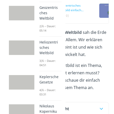
Geozentrisches
Geozentris
Weltbild einfach
ches
erklärt
(00:10)
Weltbild
2/6 – Dauer:
05:14
Das
geozentrische Weltbild
sah die Erde
als Mittelpunkt von Allem. Wir erklären
Heliozentri
dir, was damit gemeint ist und wie sich
sches
Weltbild
dieses Weltbild entwickelt hat.
3/6 – Dauer:
Geozentrisches Weltbild ist ein Thema,
04:51
das du in kurzer Zeit erlernen musst?
Keplersche
Keine Sorge! Dann schaue dir einfach
Gesetze
unser
Video
zu diesem Thema an.
4/6 – Dauer:
03:31
Nikolaus
Inhaltsübersicht
Koperniku