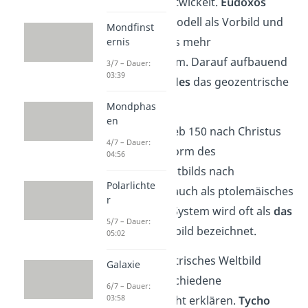
380 vor Christus entwickelt.
Eudoxos
nahm sich dieses Modell als Vorbild und
Mondfinst
goß es in eine etwas mehr
ernis
mathematische Form. Darauf aufbauend
3/7 – Dauer:
03:39
erweiterte
Aristoteles
das geozentrische
Weltbild.
Mondphas
en
Ptolemäus
beschrieb 150 nach Christus
4/7 – Dauer:
eine vereinfachte Form des
04:56
geozentrischen Weltbilds nach
Polarlichte
Aristoteles. Dieses auch als ptolemäisches
r
Weltbild bekannte System wird oft als
das
5/7 – Dauer:
geozentrische Weltbild bezeichnet.
05:02
Ptolemäus‘ geozentrisches Weltbild
Galaxie
konnte jedoch verschiedene
6/7 – Dauer:
03:58
Beobachtungen nicht erklären.
Tycho