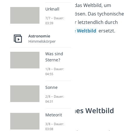
Brahe
modifizierte das Weltbild, um
Urknall
dieses Problem zu lösen. Das
tychonische
7/7 – Dauer:
Weltbild wurde aber letztendlich durch
03:39
das
heliozentrische Weltbild
ersetzt.
Astronomie
Himmelskörper
Was sind
Sterne?
1/8 – Dauer:
04:55
Sonne
2/8 – Dauer:
04:31
Geozentrisches Weltbild
Meteorit
Geschichte
3/8 – Dauer:
03:08