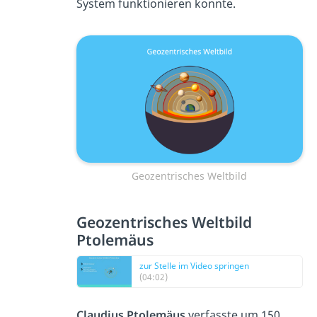
System funktionieren konnte.
Geozentrisches Weltbild
Geozentrisches Weltbild
Ptolemäus
zur Stelle im Video springen
(04:02)
Claudius Ptolemäus
verfasste um 150