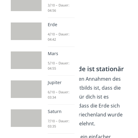
3/10 – Dauer:
04:56
Erde
4/10 – Dauer:
04:42
Mars
5/10 – Dauer:
Annahme 1: Erde ist stationär
04:55
Eine der wesentlichen Annahmen des
Jupiter
geozentrischen Weltbilds ist, dass die
6/10 – Dauer:
Erde stationär sei. Für dich ist es
03:34
selbstverständlich, dass die Erde sich
Saturn
dreht. Im antiken Griechenland wurde
7/10 – Dauer:
aber diese Idee abgelehnt.
03:35
Der Grund dafür ist ein einfacher