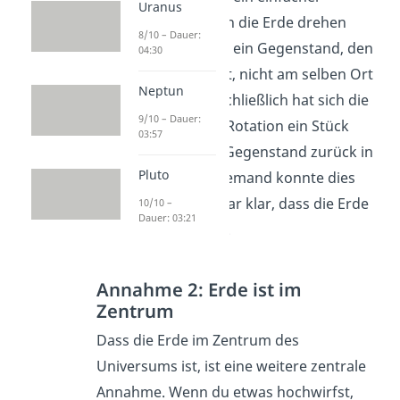
Uranus
Gedanke: Wenn sich die Erde drehen
8/10 – Dauer:
würde, dann würde ein Gegenstand, den
04:30
du nach oben wirfst, nicht am selben Ort
Neptun
zurückkommen – schließlich hat sich die
9/10 – Dauer:
Erde aufgrund der Rotation ein Stück
03:57
bewegt, bevor der Gegenstand zurück in
Pluto
deine Hand fällt. Niemand konnte dies
beobachten, also war klar, dass die Erde
10/10 –
Dauer: 03:21
nicht rotieren kann.
Annahme 2: Erde ist im
Zentrum
Dass die Erde im Zentrum des
Universums ist, ist eine weitere zentrale
Annahme. Wenn du etwas hochwirfst,