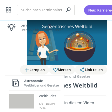
Suche
Neu: Karriere
Lernen lohnt sich!
Entdecke hier deine Chancen.
Lernplan
Merken
Link teilen
Astronomie
Weltbilder und Gesetze
Astronomie
Geozentrisches Weltbild
Weltbilder und Gesetze
Weltbilder
Wichtige Inhalte in diesem Video
1/6 – Dauer:
05:14