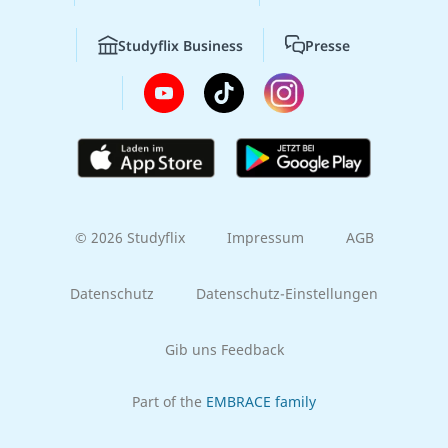
Studyflix Business
Presse
© 2026 Studyflix
Impressum
AGB
Datenschutz
Datenschutz-Einstellungen
Gib uns Feedback
Part of the
EMBRACE family