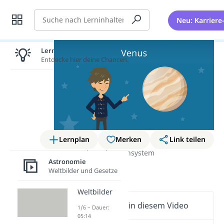
Suche
Neu: Karriere
Lernen lohnt sich!
Entdecke hier deine Chancen.
Lernplan
Merken
Link teilen
Astronomie
Planetensystem
Astronomie
Venus
Weltbilder und Gesetze
Weltbilder
Wichtige Inhalte in diesem Video
1/6 – Dauer:
05:14