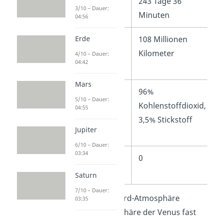
Tageslänge
243 Tage 36
3/10 – Dauer:
Minuten
04:56
Abstand zur
108 Millionen
Erde
Sonne
Kilometer
4/10 – Dauer:
04:42
Mars
Atmosphäre
96%
5/10 – Dauer:
Kohlenstoffdioxid,
04:55
3,5% Stickstoff
Jupiter
6/10 – Dauer:
03:34
Anzahl der
0
Monde
Saturn
7/10 – Dauer:
Im Gegensatz zur Erd-Atmosphäre
03:35
besteht die Atmosphäre der Venus fast