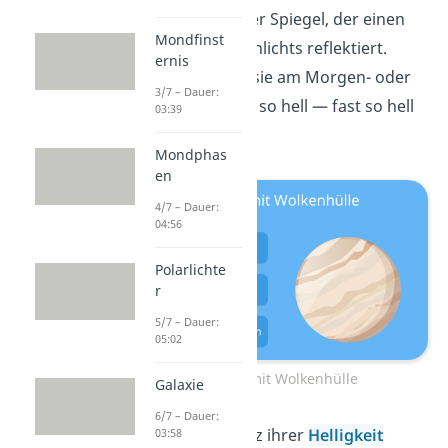
wirkt wie ein riesiger Spiegel, der einen
Mondfinst
Großteil des Sonnenlichts reflektiert.
ernis
Deshalb sehen wir sie am Morgen- oder
3/7 – Dauer:
Abendhimmel auch so hell — fast so hell
03:39
wie unseren Mond.
Mondphas
en
4/7 – Dauer:
04:56
Polarlichte
r
5/7 – Dauer:
05:02
Die Venus mit Wolkenhülle
Galaxie
6/7 – Dauer:
Aber Achtung:
Trotz ihrer
Helligkeit
03:58