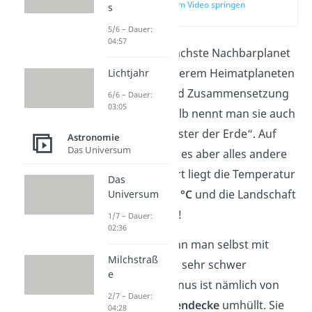
zur Stelle im Video springen
s
(00:14)
5/6 – Dauer:
04:57
Die Venus
ist der
nächste Nachbarplanet
der Erde. Sie ist unserem Heimatplaneten
Lichtjahr
in Größe, Masse und Zusammensetzung
6/6 – Dauer:
03:05
sehr ähnlich. Deshalb nennt man sie auch
die „Zwillingsschwester der Erde“. Auf
Astronomie
Das Universum
ihrer Oberfläche ist es aber alles andere
als gemütlich — dort liegt die Temperatur
Das
dauerhaft über
400 °C
und die Landschaft
Universum
ist knochentrocken!
1/7 – Dauer:
02:36
Ihre Oberfläche kann man selbst mit
Milchstraß
einem Teleskop nur sehr schwer
e
beobachten. Die Venus ist nämlich von
2/7 – Dauer:
einer dichten
Wolkendecke
umhüllt. Sie
04:28