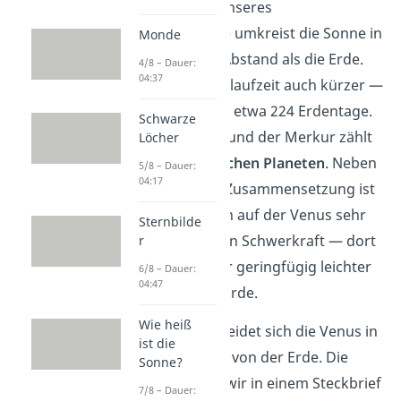
der zweite Planet unseres
Sonnensystems. Sie umkreist die Sonne in
Monde
einem geringeren Abstand als die Erde.
4/8 – Dauer:
04:37
Deshalb ist ihre Umlaufzeit auch kürzer —
ein Jahr beträgt nur etwa 224 Erdentage.
Schwarze
Wie auch der Mars und der Merkur zählt
Löcher
sie zu den
erdähnlichen Planeten
. Neben
5/8 – Dauer:
04:17
Größe, Masse und Zusammensetzung ist
auch die Gravitation auf der Venus sehr
Sternbilde
ähnlich zur irdischen Schwerkraft — dort
r
würde man sich nur geringfügig leichter
6/8 – Dauer:
04:47
fühlen, als auf der Erde.
Wie heiß
Trotzdem unterscheidet sich die Venus in
ist die
einigen Merkmalen von der Erde. Die
Sonne?
wichtigsten haben wir in einem Steckbrief
7/8 – Dauer: