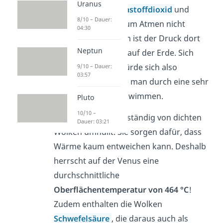
Uranus
gänzlich aus
Kohlenstoffdioxid
und
8/10 – Dauer:
Stickstoff
und ist zum Atmen nicht
04:30
geeignet. Außerdem ist der Druck dort
Neptun
90-mal so groß wie auf der Erde. Sich
hier
zu bewegen würde sich also
9/10 – Dauer:
03:57
anfühlen, als würde man durch eine sehr
zähe Flüssigkeit schwimmen.
Pluto
10/10 –
Dazu ist der Planet ständig von dichten
Dauer: 03:21
Wolken umhüllt. Sie sorgen dafür, dass
Wärme kaum entweichen kann. Deshalb
herrscht auf der Venus eine
durchschnittliche
Oberflächentemperatur von
464 °C
!
Zudem enthalten die Wolken
Schwefelsäure
, die daraus auch als