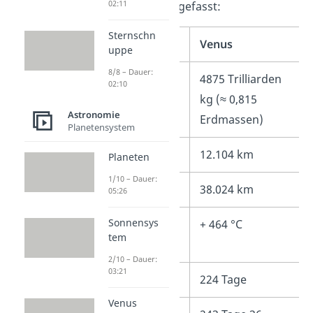
02:11
für dich zusammengefasst:
Sternschn
Eigenschaft
Venus
uppe
8/8 – Dauer:
Masse
4875 Trilliarden
02:10
kg (≈ 0,815
Astronomie
Erdmassen)
Planetensystem
Durchmesser
12.104 km
Planeten
1/10 – Dauer:
Umfang
38.024 km
05:26
Sonnensys
Durchschnittliche
+ 464 °C
tem
Temperatur
2/10 – Dauer:
03:21
Umlaufzeit
224 Tage
Venus