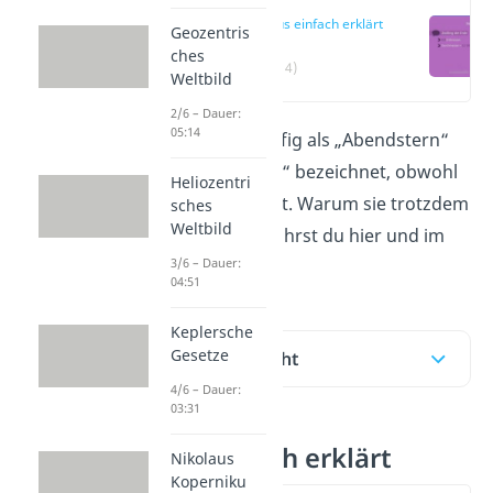
Venus einfach erklärt
Geozentris
ches
(00:14)
Weltbild
2/6 – Dauer:
05:14
Die Venus wird häufig als „Abendstern“
oder „Morgenstern“ bezeichnet, obwohl
Heliozentri
sie gar kein Stern ist. Warum sie trotzdem
sches
Weltbild
so hell leuchtet erfährst du hier und im
3/6 – Dauer:
Video
!
04:51
Keplersche
Gesetze
Inhaltsübersicht
4/6 – Dauer:
03:31
Venus einfach erklärt
Nikolaus
Koperniku