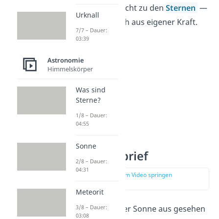
gehört die Venus nicht zu den
Sternen
—
Urknall
die leuchten nämlich aus eigener Kraft.
7/7 – Dauer:
03:39
Astronomie
Himmelskörper
Was sind
Sterne?
1/8 – Dauer:
04:55
Sonne
Venus Steckbrief
2/8 – Dauer:
04:31
zur Stelle im Video springen
(00:50)
Meteorit
Die Venus ist von der Sonne aus gesehen
3/8 – Dauer:
03:08