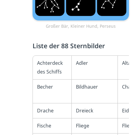
Großer Bär, Kleiner Hund, Perseus
Liste der 88 Sternbilder
Achterdeck
Adler
Altar
des Schiffs
Becher
Bildhauer
Cham
Drache
Dreieck
Eidec
Fische
Fliege
Flieg