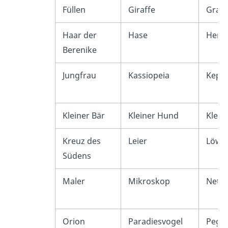
Füllen
Giraffe
Grabs
Haar der
Hase
Herku
Berenike
Jungfrau
Kassiopeia
Keph
Kleiner Bär
Kleiner Hund
Klein
Kreuz des
Leier
Löwe
Südens
Maler
Mikroskop
Netz
Orion
Paradiesvogel
Pega