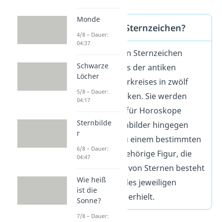
Monde
Sternbild oder Sternzeichen?
4/8 – Dauer:
04:37
Die astrologischen Sternzeichen
Schwarze
kommen noch aus der antiken
Löcher
Einteilung des Tierkreises in zwölf
5/8 – Dauer:
gleich lange Strecken. Sie werden
04:17
auch heute noch für Horoskope
Sternbilde
genutzt. Die Sternbilder hingegen
r
bezeichnen die zu einem bestimmten
6/8 – Dauer:
Sternzeichen zugehörige Figur, die
04:47
aus einer Gruppe von Sternen besteht
Wie heiß
und den Namen des jeweiligen
ist die
Tierkreiszeichens erhielt.
Sonne?
7/8 – Dauer: