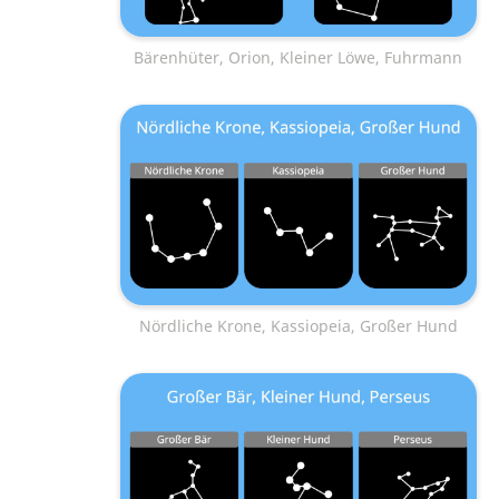
Bärenhüter, Orion, Kleiner Löwe, Fuhrmann
Nördliche Krone, Kassiopeia, Großer Hund