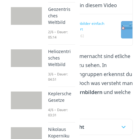
Wichtige Inhalte in diesem Video
Geozentris
ches
Weltbild
Sternbilder einfach
erklärt
2/6 – Dauer:
(00:16)
05:14
Heliozentri
In einer klaren Sommernacht sind etliche
sches
Weltbild
Sterne am Himmel zu sehen. In
verschiedenen Sterngruppen erkennst du
3/6 – Dauer:
04:51
sogar Sternbilder. Doch was versteht man
eigentlich unter
Sternbildern
und welche
Keplersche
Gesetze
gibt es?
4/6 – Dauer:
03:31
Inhaltsübersicht
Nikolaus
Koperniku