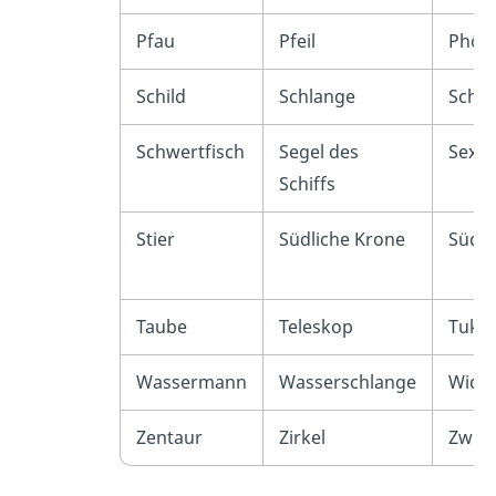
Pfau
Pfeil
Phöni
Schild
Schlange
Schla
Schwertfisch
Segel des
Sexta
Schiffs
Stier
Südliche Krone
Südli
Taube
Teleskop
Tuka
Wassermann
Wasserschlange
Widd
Zentaur
Zirkel
Zwill