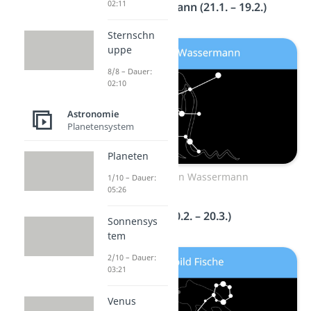
02:11
Sternbild Wassermann (21.1. – 19.2.)
Sternschn
uppe
8/8 – Dauer:
02:10
Astronomie
Planetensystem
Planeten
Sternzeichen Wassermann
1/10 – Dauer:
05:26
Sternbild Fische (20.2. – 20.3.)
Sonnensys
tem
2/10 – Dauer:
03:21
Venus