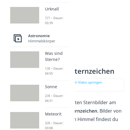
Urknall
7/7 – Dauer:
03:39
Astronomie
Himmelskörper
Was sind
Sterne?
1/8 – Dauer:
Sternbilder Sternzeichen
04:55
zur Stelle im Video springen
Sonne
(01:21)
2/8 – Dauer:
04:31
Die wohl bekanntesten Sternbilder am
Himmel sind die
Sternzeichen
. Bilder von
Meteorit
den Sternzeichen im Himmel findest du
3/8 – Dauer:
hier!
03:08