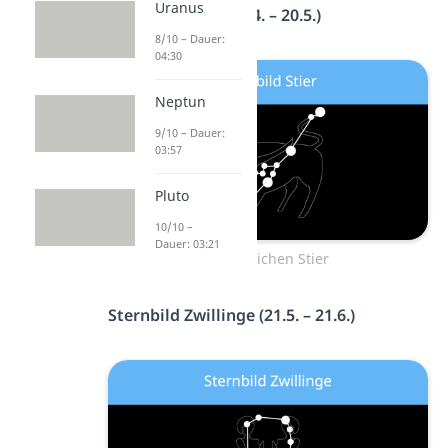
Uranus
Sternbild Stier (21.4. – 20.5.)
8/10 – Dauer:
04:30
Neptun
9/10 – Dauer:
03:57
Pluto
10/10 –
Dauer: 03:21
Sternzeichen Stier
Sternbild Zwillinge (21.5. – 21.6.)