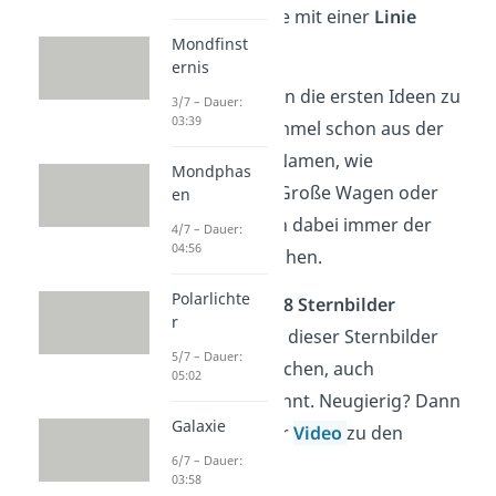
die einzelnen Sterne mit einer
Linie
Mondfinst
verbunden werden.
ernis
Vermutlich stammen die ersten Ideen zu
3/7 – Dauer:
03:39
den Figuren am Himmel schon aus der
Jungsteinzeit
. Die Namen, wie
Mondphas
beispielsweise der Große Wagen oder
en
Fische, entstammen dabei immer der
4/7 – Dauer:
04:56
Fantasie
der Menschen.
Polarlichte
Insgesamt gibt es
88 Sternbilder
r
am Himmelszelt.
12
dieser Sternbilder
5/7 – Dauer:
sind als Tierkreiszeichen, auch
05:02
Sternzeichen
,
bekannt. Neugierig? Dann
Galaxie
sieh dir gerne unser
Video
zu den
6/7 – Dauer:
Sternbildern an!
03:58