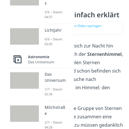
s
5/6 – Dauer:
Sternbilder einfach erklärt
04:57
zur Stelle im Video springen
Lichtjahr
(00:16)
6/6 – Dauer:
03:05
Sobald der Himmel sich zur Nacht hin
verdunkelt, zeigt sich der
Sternenhimmel
,
Astronomie
Das Universum
der von unzählig vielen Sternen
geschmückt ist. Und schon befinden sich
Das
die Augen auf der Suche nach
Universum
bestimmten Bildern im Himmel: den
1/7 – Dauer:
02:36
Sternbildern
.
Milchstraß
Sternbilder sind eine Gruppe von Sternen
e
im Nachthimmel, die zusammen eine
2/7 – Dauer:
Figur
darstellen. Dazu müssen gedanklich
04:28