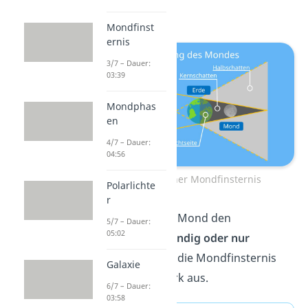
verdeckt werden.
Mondfinst
ernis
3/7 – Dauer:
03:39
Mondphas
en
4/7 – Dauer:
04:56
Entstehung einer Mondfinsternis
Polarlichte
r
Je nachdem, ob der Mond den
5/7 – Dauer:
05:02
Erdschatten
vollständig oder nur
teilweise
trifft, fällt die Mondfinsternis
Galaxie
unterschiedlich stark aus.
6/7 – Dauer:
03:58