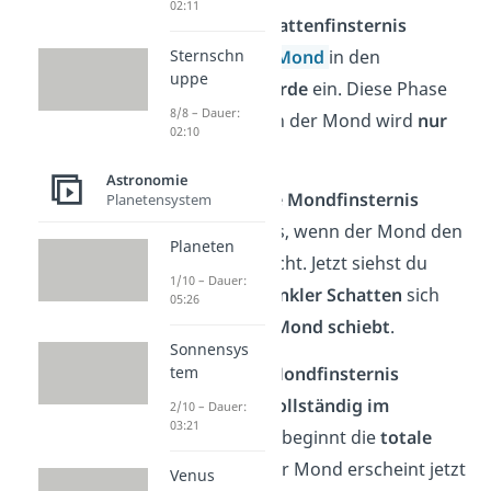
02:11
🌓Phase 1: Halbschattenfinsternis
Zu Beginn tritt der
Mond
in den
Sternschn
uppe
Halbschatten der Erde
ein. Diese Phase
8/8 – Dauer:
fällt kaum auf, denn der Mond wird
nur
02:10
leicht dunkler
.
Astronomie
🌒Phase 2: Partielle Mondfinsternis
Planetensystem
Spannender wird es, wenn der Mond den
Planeten
Kernschatten
erreicht. Jetzt siehst du
1/10 – Dauer:
deutlich, wie ein
dunkler Schatten
sich
05:26
langsam
über den Mond schiebt
.
Sonnensys
🌑Phase 3: Totale Mondfinsternis
tem
Sobald der Mond
vollständig im
2/10 – Dauer:
03:21
Kernschatten
liegt, beginnt die
totale
Mondfinsternis
. Der Mond erscheint jetzt
Venus