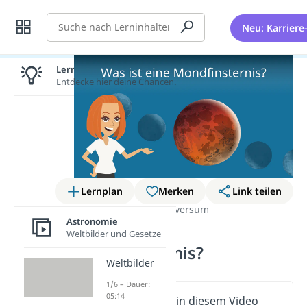
Suche
Neu: Karriere
Lernen lohnt sich!
Entdecke hier deine Chancen.
Lernplan
Merken
Link teilen
Astronomie
Das Universum
Astronomie
Was ist eine
Weltbilder und Gesetze
Mondfinsternis?
Weltbilder
1/6 – Dauer:
05:14
Wichtige Inhalte in diesem Video