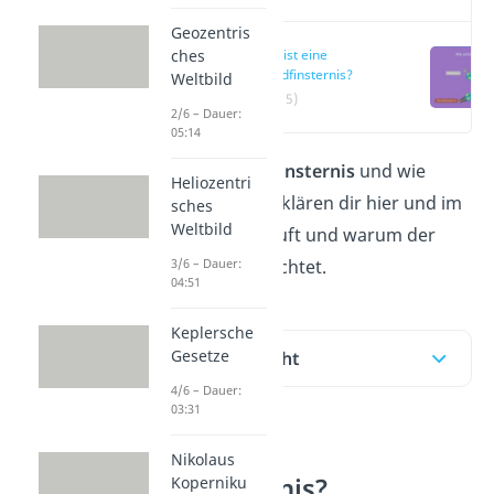
Geozentris
Was ist eine
ches
Mondfinsternis?
Weltbild
(00:15)
2/6 – Dauer:
05:14
Was ist eine
Mondfinsternis
und wie
Heliozentri
entsteht sie? Wir erklären dir hier und im
sches
Weltbild
Video,
wie sie abläuft und warum der
Mond dabei rot leuchtet.
3/6 – Dauer:
04:51
Keplersche
Gesetze
Inhaltsübersicht
4/6 – Dauer:
03:31
Was ist eine
Nikolaus
Mondfinsternis?
Koperniku