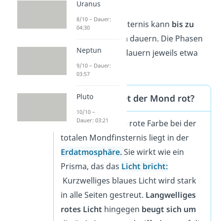
Uranus
8/10 – Dauer:
Die totale Mondfinsternis kann
bis zu
04:30
eineinhalb Stunden
dauern. Die Phasen
Neptun
davor und danach dauern jeweils etwa
eine Stunde.
9/10 – Dauer:
03:57
Pluto
Warum leuchtet der Mond rot?
10/10 –
Dauer: 03:21
Der Grund für die rote Farbe bei der
totalen Mondfinsternis liegt in der
Erdatmosphäre
.
Sie wirkt wie ein
Prisma, das das
Licht bricht:
Kurzwelliges blaues Licht wird stark
in alle Seiten gestreut.
Langwelliges
rotes Licht
hingegen
beugt sich um