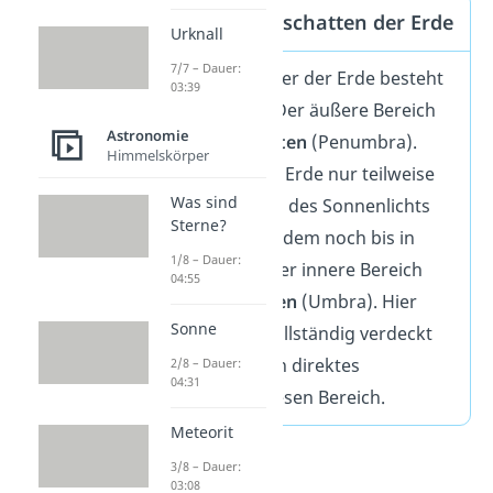
Halb- und Kernschatten der Erde
Urknall
7/7 – Dauer:
Der Schatten hinter der Erde besteht
03:39
aus
zwei Zonen
. Der äußere Bereich
Astronomie
ist der
Halbschatten
(Penumbra).
Himmelskörper
Dort verdeckt die Erde nur teilweise
Was sind
die Sonne. Ein Teil des Sonnenlichts
Sterne?
gelangt also trotzdem noch bis in
1/8 – Dauer:
diesen Bereich. Der innere Bereich
04:55
heißt
Kernschatten
(Umbra). Hier
Sonne
wird die Sonne vollständig verdeckt
und es dringt kein direktes
2/8 – Dauer:
04:31
Sonnenlicht in diesen Bereich.
Meteorit
3/8 – Dauer:
03:08