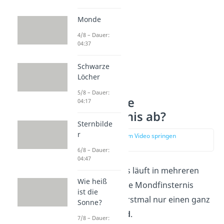
Monde
4/8 – Dauer:
04:37
Schwarze
Löcher
5/8 – Dauer:
Wie läuft eine
04:17
Mondfinsternis ab?
Sternbilde
r
zur Stelle im Video springen
(00:50)
6/8 – Dauer:
04:47
Eine Mondfinsternis läuft in mehreren
Wie heiß
Phasen ab. Bevor die Mondfinsternis
ist die
beginnt siehst du erstmal nur einen ganz
Sonne?
normalen
Vollmond
.
7/8 – Dauer: