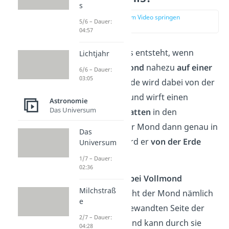
s
zur Stelle im Video springen
5/6 – Dauer:
(00:15)
04:57
Eine Mondfinsternis entsteht, wenn
Lichtjahr
Sonne, Erde und Mond
nahezu
auf einer
6/6 – Dauer:
03:05
Linie
stehen. Die Erde wird dabei von der
Sonne angestrahlt und wirft einen
Astronomie
Das Universum
kegelförmigen Schatten
in den
Weltraum. Gerät der Mond dann genau in
Das
diesen Schatten, wird er
von der Erde
Universum
abgedunkelt
.
1/7 – Dauer:
02:36
Das kann aber nur
bei Vollmond
Milchstraß
passieren. Dann steht der Mond nämlich
e
auf der sonnenabgewandten Seite der
2/7 – Dauer:
Erde (
Nachtseite
) und kann durch sie
04:28