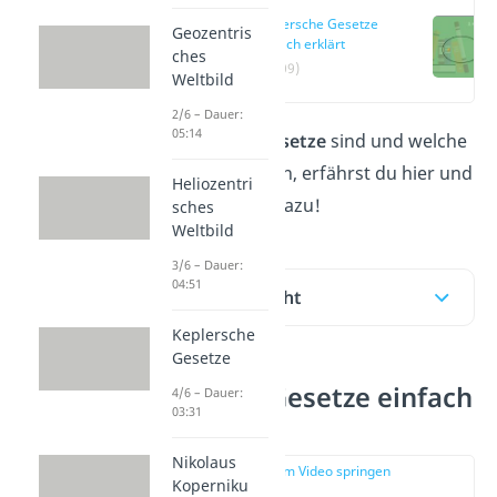
Keplersche Gesetze
Geozentris
einfach erklärt
ches
(00:09)
Weltbild
2/6 – Dauer:
05:14
Was
keplersche Gesetze
sind und welche
Aussagen sie treffen, erfährst du hier und
Heliozentri
in unserem
Video
dazu!
sches
Weltbild
3/6 – Dauer:
04:51
Inhaltsübersicht
Keplersche
Gesetze
Keplersche Gesetze einfach
4/6 – Dauer:
03:31
erklärt
Nikolaus
zur Stelle im Video springen
Koperniku
(00:09)