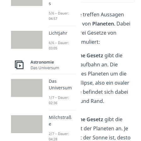
s
5/6 – Dauer:
Keplersche Gesetze
treffen Aussagen
04:57
über die
Bewegung
von
Planeten
. Dabei
wurden folgende drei Gesetze von
Lichtjahr
Johannes Kepler formuliert:
6/6 – Dauer:
03:05
Das
1. Keplersche Gesetz
gibt die
Astronomie
Form einer Umlaufbahn an. Die
Das Universum
Umlaufbahn eines Planeten um die
Das
Sonne ist eine Ellipse, also ein ovaler
Universum
Kreis. Die Sonne befindet sich dabei
1/7 – Dauer:
zwischen Mitte und Rand.
02:36
Milchstraß
Das
2. Keplersche Gesetz
gibt die
e
Geschwindigkeit der Planeten an. Je
2/7 – Dauer:
näher ein Planet der Sonne ist, desto
04:28