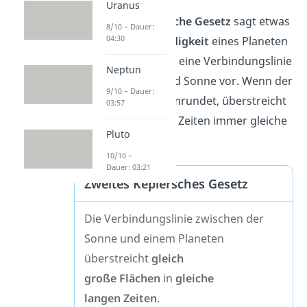
Uranus
Das
zweite keplersche Gesetz
sagt etwas
8/10 – Dauer:
04:30
über die
Geschwindigkeit
eines Planeten
aus. Stell dir hierfür eine Verbindungslinie
Neptun
zwischen Planet und Sonne vor. Wenn der
9/10 – Dauer:
Planet die Sonne umrundet, überstreicht
03:57
die Linie in gleichen Zeiten immer gleiche
Pluto
Flächen.
10/10 –
Dauer: 03:21
Zweites Keplersches Gesetz
Die Verbindungslinie zwischen der
Sonne und einem Planeten
überstreicht
gleich
große
Flächen
in
gleiche
langen
Zeiten
.