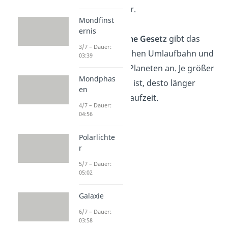
schneller wird er.
Mondfinst
ernis
Das
3. Keplersche Gesetz
gibt das
3/7 – Dauer:
Verhältnis zwischen Umlaufbahn und
03:39
Umlaufzeit der Planeten an. Je größer
Mondphas
die Umlaufbahn ist, desto länger
en
beträgt die Umlaufzeit.
4/7 – Dauer:
04:56
Polarlichte
r
5/7 – Dauer:
05:02
Galaxie
6/7 – Dauer:
03:58