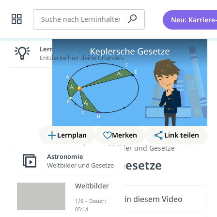
Suche
Neu: Karriere
Lernen lohnt sich!
Entdecke hier deine Chancen.
Lernplan
Merken
Link teilen
Astronomie
Weltbilder und Gesetze
Astronomie
Keplersche Gesetze
Weltbilder und Gesetze
Weltbilder
Wichtige Inhalte in diesem Video
1/6 – Dauer:
05:14