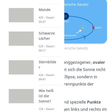
Monde
4/8 – Dauer:
04:37
Schwarze
Löcher
5/8 – Dauer:
Das 1. Keplersche Gesetz
04:17
Eine
Ellipse
ist ein langgezogener,
ovaler
Sternbilde
r
Kreis
. Dabei befindet sich die Sonne nicht
6/8 – Dauer:
in der Mitte dieser Ellipse, sondern in
04:47
einem der beiden Brennpunkte der
Wie heiß
Ellipse.
ist die
Sonne?
Die
Brennpunkte
sind spezielle
Punkte
einer Ellipse. Sie liegen links und rechts im
7/8 – Dauer: