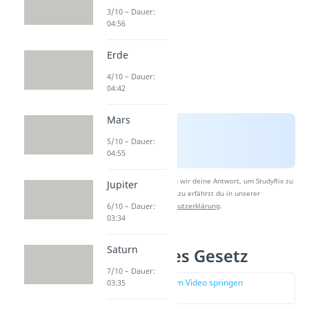
3/10 – Dauer:
04:56
Erde
4/10 – Dauer:
04:42
Mars
5/10 – Dauer:
04:55
Nach Beantwortung speichern wir deine Antwort, um Studyflix zu
Jupiter
verbessern. Mehr dazu erfährst du in unserer
Datenschutzerklärung
.
6/10 – Dauer:
03:34
Saturn
2. Keplersches Gesetz
7/10 – Dauer:
zur Stelle im Video springen
03:35
(01:24)