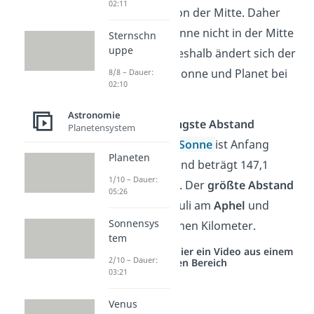
02:11
gleichen Abstand von der Mitte. Daher
befindet sich die Sonne nicht in der Mitte
Sternschn
uppe
der Umlaufbahn. Deshalb ändert sich der
Abstand zwischen Sonne und Planet bei
8/8 – Dauer:
02:10
seiner Umrundung.
Astronomie
Übrigens:
Der
geringste Abstand
Planetensystem
zwischen Erde und
Sonne
ist Anfang
Planeten
Januar am
Perihel
und beträgt 147,1
1/10 – Dauer:
Millionen Kilometer. Der
größte Abstand
05:26
ergibt sich Anfang Juli am
Aphel
und
Sonnensys
beträgt 152,1 Millionen Kilometer.
tem
Studyflix vernetzt: Hier ein Video aus einem
2/10 – Dauer:
anderen Bereich
03:21
Venus