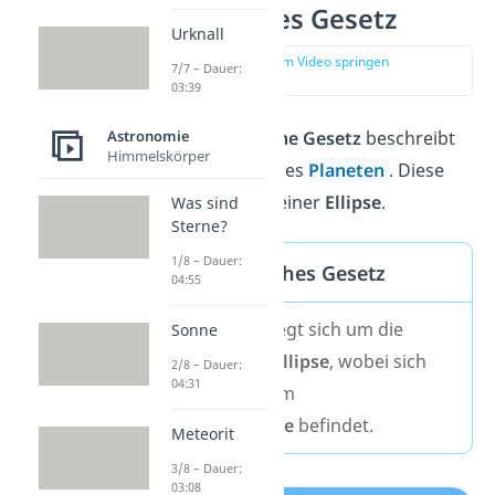
1. Keplersches Gesetz
Urknall
zur Stelle im Video springen
7/7 – Dauer:
(01:09)
03:39
Astronomie
Das
erste Keplersche Gesetz
beschreibt
Himmelskörper
die
Umlaufbahn
eines
Planeten
. Diese
Bahn hat die Form einer
Ellipse
.
Was sind
Sterne?
1/8 – Dauer:
Erstes Keplersches Gesetz
04:55
Jeder Planet bewegt sich um die
Sonne
Sonne auf einer
Ellipse
, wobei sich
2/8 – Dauer:
04:31
die Sonne in einem
ihrer
Brennpunkte
befindet.
Meteorit
3/8 – Dauer:
03:08