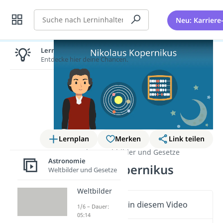
Suche
Neu: Karriere
Lernen lohnt sich!
Entdecke hier deine Chancen.
Lernplan
Merken
Link teilen
Astronomie
Weltbilder und Gesetze
Astronomie
Nikolaus Kopernikus
Weltbilder und Gesetze
Weltbilder
Wichtige Inhalte in diesem Video
1/6 – Dauer:
05:14