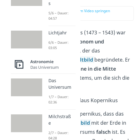
s
zur Stelle im Video springen
5/6 – Dauer:
(00:19)
04:57
Nikolaus Kopernikus (1473 – 1543) war
Lichtjahr
ein
polnischer Astronom und
6/6 – Dauer:
03:05
Universalgelehrter
, der das
heliozentrische Weltbild
begründete. Er
Astronomie
Das Universum
stellte darin die
Sonne in die Mitte
unseres Sonnensystems, um die sich die
Das
Planeten drehen.
Universum
1/7 – Dauer:
Der Astronom Nikolaus Kopernikus
02:36
Dadurch bewies Kopernikus, dass das
Milchstraß
geozentrische Weltbild
mit der Erde in
e
der Mitte des Universums
falsch
ist. Es
2/7 – Dauer:
04:28