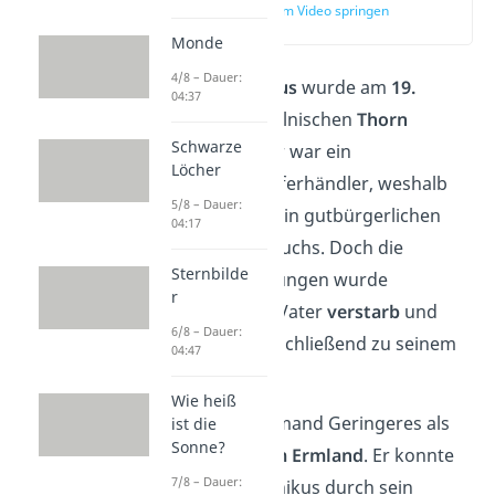
zur Stelle im Video springen
(00:51)
Monde
4/8 – Dauer:
Nikolaus Kopernikus
wurde am
19.
04:37
Februar 1473
im polnischen
Thorn
Schwarze
geboren. Sein Vater war ein
Löcher
wohlhabender Kupferhändler, weshalb
5/8 – Dauer:
der kleine Nikolaus in gutbürgerlichen
04:17
Verhältnissen aufwuchs. Doch die
Sternbilde
Familienidylle des Jungen wurde
r
bald
zerstört: Sein Vater
verstarb
und
6/8 – Dauer:
Kopernikus zog anschließend zu seinem
04:47
Onkel.
Wie heiß
Sein Onkel war niemand Geringeres als
ist die
Sonne?
der
Fürstbischof im Ermland
. Er konnte
7/8 – Dauer:
dem jungen Kopernikus durch sein