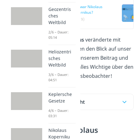
Wer war Nikolaus
Geozentris
Kopernikus?
ches
(00:19)
Weltbild
2/6 – Dauer:
05:14
Nikolaus Kopernikus
veränderte mit
seinen Erkenntnissen den Blick auf unser
Heliozentri
Sonnensystem! In unserem Beitrag und
sches
Weltbild
Video
erfährst du alles Wichtige über den
3/6 – Dauer:
berühmten Himmelsbeobachter!
04:51
Keplersche
Gesetze
Inhaltsübersicht
4/6 – Dauer:
03:31
Wer war Nikolaus
Nikolaus
Kopernikus?
Koperniku