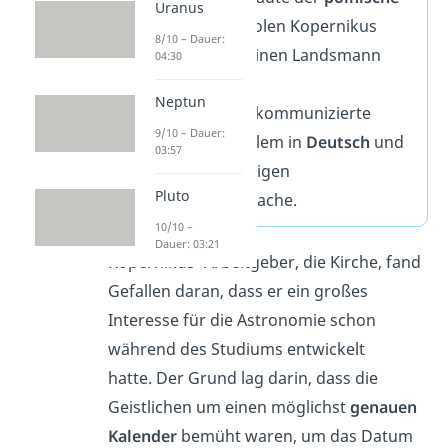
Uranus
König,
weshalb Polen Kopernikus
8/10 – Dauer:
heute noch als seinen Landsmann
04:30
feiert.
Neptun
Nichtsdestotrotz
kommunizierte
9/10 – Dauer:
Kopernikus vor allem in
Deutsch
und
03:57
Latein
, der damaligen
Pluto
Wissenschaftssprache.
10/10 –
Dauer: 03:21
Kopernikus‘ Arbeitgeber, die Kirche, fand
Gefallen daran, dass er ein großes
Interesse für die Astronomie schon
während des Studiums entwickelt
hatte.
Der Grund lag darin, dass die
Geistlichen um einen möglichst
genauen
Kalender
bemüht waren, um das Datum