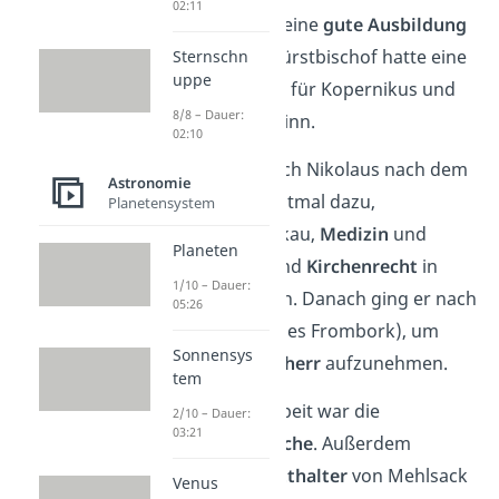
02:11
Ansehen weiterhin eine
gute Ausbildung
ermöglichen. Der Fürstbischof hatte eine
Sternschn
uppe
kirchliche Laufbahn für Kopernikus und
8/8 – Dauer:
dessen Bruder im Sinn.
02:10
Jedoch entschied sich Nikolaus nach dem
Astronomie
Ende der Schule erstmal dazu,
Planetensystem
Mathematik
in Krakau,
Medizin
und
Planeten
Recht
in Bologna und
Kirchenrecht
in
1/10 – Dauer:
Ferrara zu studieren. Danach ging er nach
05:26
Frauenburg
(heutiges Frombork), um
Sonnensys
eine
Stelle als Domherr
aufzunehmen.
tem
Seine wichtigste Arbeit war die
2/10 – Dauer:
03:21
Verwaltung der Kirche
. Außerdem
arbeitete er als
Statthalter
von Mehlsack
Venus