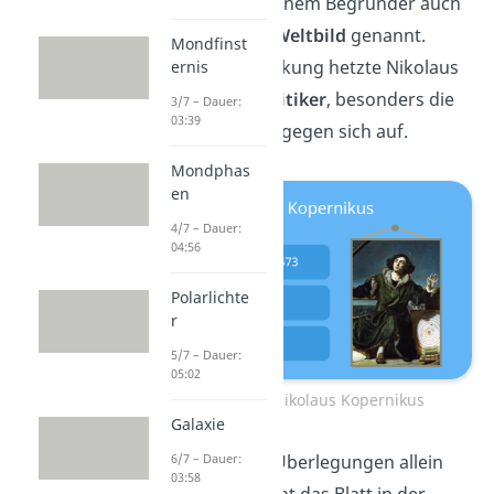
wird daher nach seinem Begründer auch
kopernikanisches Weltbild
genannt.
Mondfinst
Durch diese Entdeckung hetzte Nikolaus
ernis
Kopernikus
viele
Kritiker
, besonders die
3/7 – Dauer:
03:39
katholische Kirche, gegen sich auf.
Mondphas
en
4/7 – Dauer:
04:56
Polarlichte
r
5/7 – Dauer:
05:02
Der Astronom Nikolaus Kopernikus
Galaxie
6/7 – Dauer:
Doch Kopernikus‘ Überlegungen allein
03:58