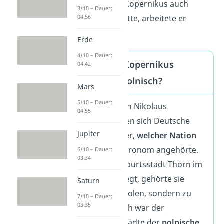
und Allenstein. Da Kopernikus auch
3/10 – Dauer:
Medizin studiert hatte, arbeitete er
04:56
zudem als Arzt.
Erde
4/10 – Dauer:
War Nikolaus Kopernikus
04:42
deutsch oder polnisch?
Mars
5/10 – Dauer:
Nach dem Tod von Nikolaus
04:55
Kopernikus stritten sich Deutsche
Jupiter
und Polen darüber,
welcher Nation
der berühmte Astronom angehörte.
6/10 – Dauer:
03:34
Obwohl seine Geburtsstadt Thorn
im
heutigen Polen liegt, gehörte sie
Saturn
damals nicht zu Polen, sondern zu
7/10 – Dauer:
03:35
Preußen
. Dennoch war der
Schutzherr der Städte der
polnische