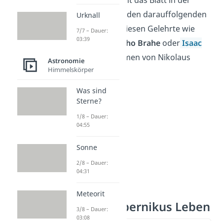
wendeten noch nicht das Blatt in der
Astronomie. Erst in den darauffolgenden
Urknall
Jahrhunderten bewiesen Gelehrte wie
7/7 – Dauer:
03:39
Galileo Galilei
,
Tycho Brahe
oder
Isaac
Newton
die Annahmen von Nikolaus
Astronomie
Himmelskörper
Kopernikus.
Was sind
Sterne?
1/8 – Dauer:
04:55
Sonne
2/8 – Dauer:
04:31
Meteorit
Nikolaus Kopernikus Leben
3/8 – Dauer:
03:08