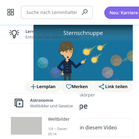
Suche
Neu: Karriere
Lernen lohnt sich!
Entdecke hier deine Chancen.
Lernplan
Merken
Link teilen
Astronomie
Himmelskörper
Astronomie
Sternschnuppe
Weltbilder und Gesetze
Weltbilder
Wichtige Inhalte in diesem Video
1/6 – Dauer:
05:14