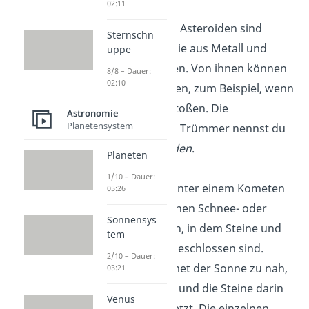
02:11
aus
Asteroiden:
Asteroiden sind
Sternschn
Kleinplaneten, die aus Metall und
uppe
Gestein bestehen. Von ihnen können
8/8 – Dauer:
02:10
Stücke abbrechen, zum Beispiel, wenn
sie zusammenstoßen. Die
Astronomie
Planetensystem
abgebrochenen Trümmer nennst du
dann
Meteoroiden
.
Planeten
1/10 – Dauer:
aus
Kometen:
Unter einem Kometen
05:26
kannst du dir einen Schnee- oder
Sonnensys
Eisball vorstellen, in dem Steine und
tem
auch Staub eingeschlossen sind.
2/10 – Dauer:
Kommt der Komet der Sonne zu nah,
03:21
schmilzt das Eis und die Steine darin
Venus
werden freigesetzt. Die einzelnen