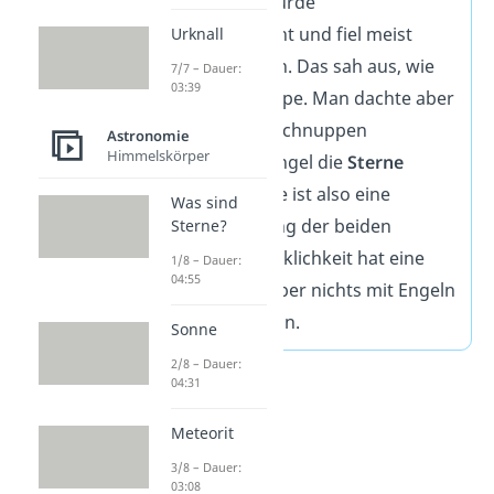
Dochtes ab. Er wurde
Schnuppe
genannt und fiel meist
Urknall
glühend zu Boden. Das sah aus, wie
7/7 – Dauer:
03:39
eine Sternschnuppe. Man dachte aber
auch, dass Sternschnuppen
Astronomie
Himmelskörper
entstehen, weil Engel die
Sterne
putzen. Der Name ist also eine
Was sind
Zusammensetzung der beiden
Sterne?
Ausdrücke. In Wirklichkeit hat eine
1/8 – Dauer:
04:55
Sternschnuppe aber nichts mit Engeln
oder Kerzen zu tun.
Sonne
2/8 – Dauer:
04:31
Meteorit
3/8 – Dauer:
03:08