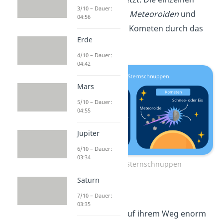
3/10 – Dauer:
Steine sind jetzt
Meteoroiden
und
04:56
fliegen mit dem Kometen durch das
Erde
All.
4/10 – Dauer:
04:42
Mars
5/10 – Dauer:
04:55
Jupiter
6/10 – Dauer:
03:34
Entstehung Sternschnuppen
Saturn
7/10 – Dauer:
03:35
Meteoroiden sind auf ihrem Weg enorm