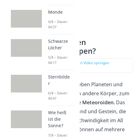
Monde
4/8 – Dauer:
04:37
Wie entstehen
Schwarze
Löcher
Sternschnuppen?
5/8 – Dauer:
zur Stelle im Video springen
04:17
(00:25)
Sternbilde
r
Im Weltall gibt es neben Planeten und
unserer Sonne auch andere Körper, zum
6/8 – Dauer:
04:47
Beispiel sogenannte
Meteoroiden.
Das
sind Teilchen aus Sand und Gestein, die
Wie heiß
ist die
mit sehr hoher Geschwindigkeit im All
Sonne?
umherfliegen. Sie können auf mehrere
7/8 – Dauer:
Arten
entstehen
: