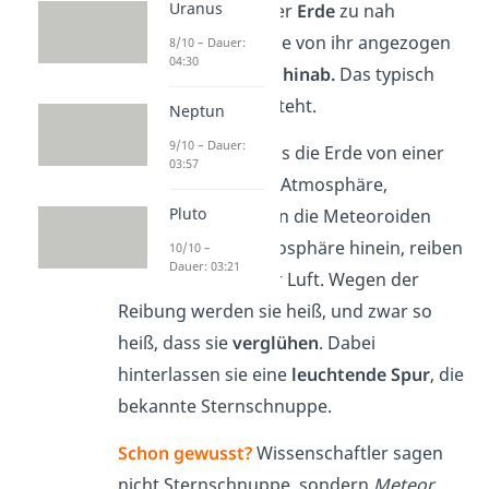
Uranus
schnell. Wenn sie der
Erde
zu nah
kommen, werden sie von ihr angezogen
8/10 – Dauer:
04:30
und
stürzen
auf sie
hinab.
Das typisch
helle Leuchten entsteht.
Neptun
9/10 – Dauer:
Das liegt daran, dass die Erde von einer
03:57
Art Luftschicht, der Atmosphäre,
Pluto
umgeben ist. Fliegen die Meteoroiden
also nun in die Atmosphäre hinein, reiben
10/10 –
Dauer: 03:21
sie sich stark an der Luft. Wegen der
Reibung werden sie heiß, und zwar so
heiß, dass sie
verglühen
. Dabei
hinterlassen sie eine
leuchtende Spur
, die
bekannte Sternschnuppe.
Schon gewusst?
Wissenschaftler sagen
nicht Sternschnuppe, sondern
Meteor
.