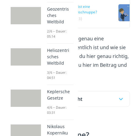
Was ist eine
Geozentris
Sternschnuppe?
ches
(00:13)
Weltbild
2/6 – Dauer:
05:14
Du fragst dich, was genau eine
Sternschnuppe
eigentlich ist und wie sie
Heliozentri
entsteht? Dann bist du hier genau richtig,
sches
Weltbild
denn das erfährst du hier im Beitrag und
3/6 – Dauer:
im
Video
dazu!
04:51
Keplersche
Gesetze
Inhaltsübersicht
4/6 – Dauer:
03:31
Was ist eine
Nikolaus
Sternschnuppe?
Koperniku