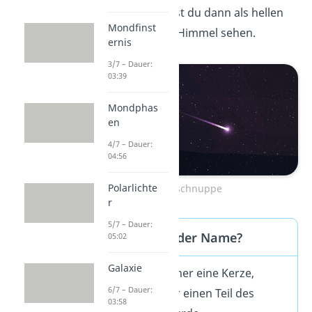
verglüht. Das kannst du dann als hellen
Mondfinst
Leuchtstreifen
am Himmel sehen.
ernis
3/7 – Dauer:
03:39
Mondphas
en
4/7 – Dauer:
04:56
Polarlichte
Sternschnuppe
r
5/7 – Dauer:
Woher kommt der Name?
05:02
Galaxie
„Putzte“ man früher eine Kerze,
6/7 – Dauer:
schnitt man dafür einen Teil des
03:58