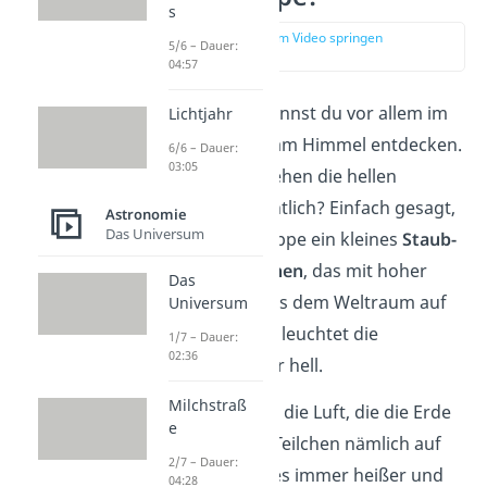
s
zur Stelle im Video springen
5/6 – Dauer:
(00:13)
04:57
Sternschnuppen
kannst du vor allem im
Lichtjahr
Sommer zahlreich am Himmel entdecken.
6/6 – Dauer:
03:05
Doch aus was bestehen die hellen
Leuchtspuren eigentlich?
Einfach gesagt,
Astronomie
Das Universum
ist eine Sternschnuppe ein kleines
Staub-
oder Gesteinsteilchen
, das mit hoher
Das
Geschwindigkeit aus dem Weltraum auf
Universum
die Erde fällt. Dabei leuchtet die
1/7 – Dauer:
02:36
Sternschnuppe sehr hell.
Milchstraß
Der Grund dafür ist die Luft, die die Erde
e
umgibt: Wenn das Teilchen nämlich auf
2/7 – Dauer:
die Luft trifft, wird es immer heißer und
04:28