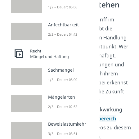
Privatrecht verstehen
1/2 – Dauer: 05:06
Ex nunc ist ein Grundbegriff im
Anfechtbarkeit
Privatrecht und beschreibt die
2/2 – Dauer: 04:42
Wirkung einer rechtlichen Handlung
ab einem bestimmten Zeitpunkt. Wer
Recht
sich mit Privatrecht beschäftigt,
Mängel und Haftung
ordnet Verträge, Kündigungen und
Sachmangel
andere Rechtsfolgen nach ihrem
1/3 – Dauer: 05:00
zeitlichen Beginn ein. Dabei erkennst
du, wann etwas nur für die Zukunft
Mängelarten
gilt und wann das Gesetz
2/3 – Dauer: 02:52
ausnahmsweise eine Rückwirkung
vorsieht. Im
Wirtschaftsbereich
Beweislastumkehr
findest du passende Videos zu diesem
3/3 – Dauer: 03:51
und verwandten Themen.