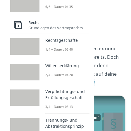
6/6 – Dauer: 04:35
Recht
Grundlagen des Vertragsrechts
ex tunc
Rechtsgeschäfte
Den Unterschied zwischen ex nunc
1/4 – Dauer: 05:40
und ex tunc kennst du bereits. Doch
wann wendest du
ex tunc
denn
Willenserklärung
nochmal an? Die Antwort auf deine
2/4 – Dauer: 04:20
Frage bekommst du
hier!
Verpflichtungs- und
Erfüllungsgeschäft
3/4 – Dauer: 03:13
Trennungs- und
Abstraktionsprinzip