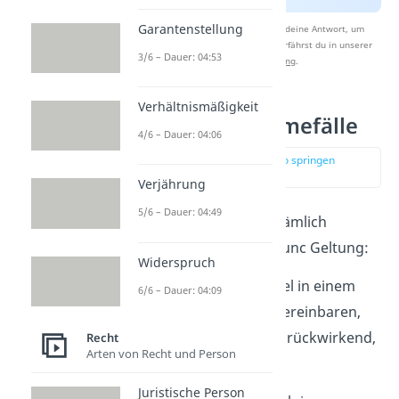
Garantenstellung
Nach Beantwortung speichern wir deine Antwort, um
Studyflix zu verbessern. Mehr dazu erfährst du in unserer
3/6 – Dauer: 04:53
Datenschutzerklärung
.
Verhältnismäßigkeit
Ex nunc Ausnahmefälle
4/6 – Dauer: 04:06
zur Stelle im Video springen
(01:36)
Verjährung
5/6 – Dauer: 04:49
Hin und wieder gibt es nämlich
Ausnahmen
bei der ex nunc Geltung:
Widerspruch
So kannst du zum Beispiel in einem
6/6 – Dauer: 04:09
Vertrag
mit jemandem vereinbaren,
dass statt ex nunc etwas rückwirkend,
Recht
Arten von Recht und Person
also ex tunc gelten soll.
Juristische Person