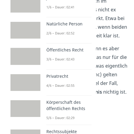
Manchmal kommt es auch im
1/6 – Dauer: 02:41
Familienrecht
dazu, dass nicht ex
nunc, sondern ex tunc wirkt. Etwa bei
Natürliche Person
der Nichtigkeit einer Ehe, wenn beiden
2/6 – Dauer: 02:52
Ehepartnern die Nichtigkeit klar ist.
Auf der anderen Seite kann es aber
Öffentliches Recht
auch passieren, dass etwas nur für die
3/6 – Dauer: 02:43
Zukunft (ex nunc) wirkt, was eigentlich
auch rückwirkend (ex tunc) gelten
Privatrecht
sollte. Das ist zum Beispiel der Fall,
4/6 – Dauer: 02:55
wenn ein
Arbeitsverhältnis
nichtig ist.
Körperschaft des
öffentlichen Rechts
5/6 – Dauer: 02:29
Rechtssubjekte