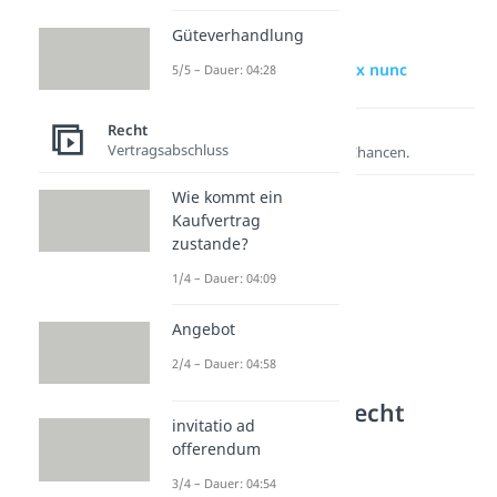
Güteverhandlung
zur Videoseite: ex nunc
5/5 – Dauer: 04:28
Recht
Lernen lohnt sich!
Vertragsabschluss
Entdecke hier deine Chancen.
Wie kommt ein
Kaufvertrag
zustande?
1/4 – Dauer: 04:09
Angebot
2/4 – Dauer: 04:58
Weitere Inhalte: Recht
invitatio ad
Recht Begrifflichkeiten
offerendum
ex nunc
3/4 – Dauer: 04:54
Dauer: 03:08