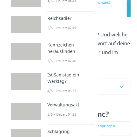
1/6 – Dauer: 04:41
Was heißt ex nunc?
(00:11)
Reichsadler
2/6 – Dauer: 02:49
Was bedeutet „
ex nunc
”? Und welche
Wirkung hat es? Die Antwort auf deine
Kennzeichen
herausfinden
Fragen bekommst du hier und im
Video
!
3/6 – Dauer: 02:40
Ist Samstag ein
Werktag?
Inhaltsübersicht
4/6 – Dauer: 03:37
Verwaltungsakt
Was heißt ex nunc?
5/6 – Dauer: 04:35
zur Stelle im Video springen
(00:11)
Schlagring