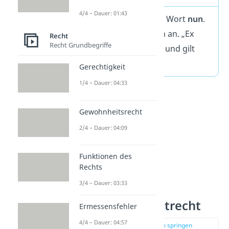
4/4 – Dauer: 01:43
In „ex
nun
c“ steckt das Wort
nun
.
Deshalb gilt es von nun an. „Ex
Recht
Recht Grundbegriffe
tunc“ ist das Gegenteil und gilt
dann von Anfang an.
Gerechtigkeit
1/4 – Dauer: 04:33
Gewohnheitsrecht
2/4 – Dauer: 04:09
Funktionen des
Rechts
3/4 – Dauer: 03:33
Ex nunc im Privatrecht
Ermessensfehler
4/4 – Dauer: 04:57
zur Stelle im Video springen