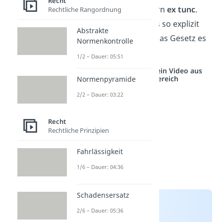
Recht
gilt ex nunc nicht, sondern
ex tunc
.
Rechtliche Rangordnung
Das ist der Fall, wenn das so explizit
Abstrakte
vereinbart wurde, oder das Gesetz es
Normenkontrolle
vorsieht.
1/2 – Dauer: 05:51
Studyflix vernetzt: Hier ein Video aus
einem anderen Bereich
Normenpyramide
2/2 – Dauer: 03:22
Recht
Rechtliche Prinzipien
Fahrlässigkeit
1/6 – Dauer: 04:36
Schadensersatz
2/6 – Dauer: 05:36