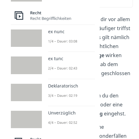
(00:59)
Recht
Recht Begrifflichkeiten
Beide Begriffe begegnen dir vor allem
im
Zivilrecht.
Deutlich häufiger triffst
ex nunc
du dabei auf ex nunc, das gilt nämlich
1/4 – Dauer: 03:08
grundsätzlich für alle rechtlichen
Handlungen.
Kaufverträge
wirken
ex tunc
zum Beispiel ex nunc, als ab dem
2/4 – Dauer: 02:43
Zeitpunkt, an dem du ihn geschlossen
hast.
Deklaratorisch
Ex nunc wirkt auch, wenn du den
3/4 – Dauer: 02:19
Vertrag wieder
kündigst
oder eine
Unverzüglich
Aufhebungsvereinbarung
eingehst.
4/4 – Dauer: 02:52
Doch kein Grundsatz ohne
Ausnahmen: In einigen Sonderfällen