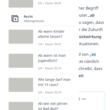
6/6 – Dauer: 03:25
„
Ex nunc
“ ist ein juristischer Begriff
aus dem Latein und bedeutet „
ab
Recht
Altersgrenzen
jetzt
”. Du nutzt ihn, um zu sagen, dass
etwas
von nun an
und für die Zukunft
Ab wann Kinder
wirkt
. Es hat also
keine Rückwirkung
alleine lassen?
auf bereits vergangene Situationen.
1/4 – Dauer: 04:37
Damit ist es das Gegenteil von
„
ex
Ab wann ist man
jugendlich?
tunc
”.
Der Begriff bedeutet nämlich
„
von Beginn an
“ und beschreibt, dass
2/4 – Dauer: 02:10
etwas in die
Vergangenheit
Wie lange darf man
zurückwirkt.
mit 15 raus?
3/4 – Dauer: 03:10
Ex tunc und ex nunc —
Ab wie viel Jahren
Eselsbrücke
ist Red Bull?