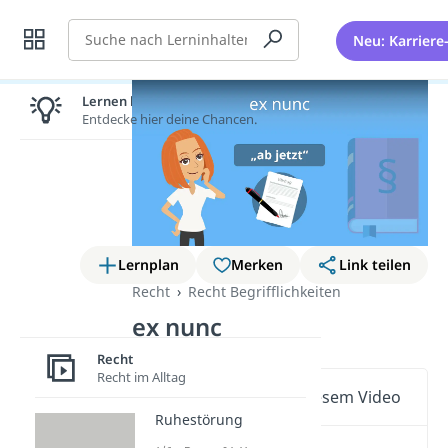
Suche
Neu: Karriere
Lernen lohnt sich!
Entdecke hier deine Chancen.
Lernplan
Merken
Link teilen
Recht
Recht Begrifflichkeiten
ex nunc
Recht
Recht im Alltag
Wichtige Inhalte in diesem Video
Ruhestörung