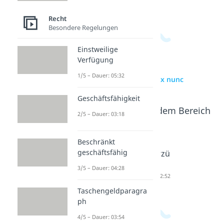
Recht
Besondere Regelungen
Einstweilige
Verfügung
1/5 – Dauer: 05:32
zur Videoseite: ex nunc
Geschäftsfähigkeit
Beliebte Inhalte aus dem Bereich
2/5 – Dauer: 03:18
Recht
Beschränkt
geschäftsfähig
ex tunc
Deklarat
Unverzü
Dauer: 02:43
orisch
glich
3/5 – Dauer: 04:28
Dauer: 02:19
Dauer: 02:52
Taschengeldparagra
ph
4/5 – Dauer: 03:54