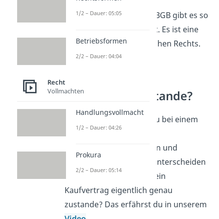
Schon gewusst?
Das
1/2 – Dauer: 05:05
Abstraktionsprinzip des BGB gibt es so
in anderen Ländern nicht. Es ist eine
Betriebsformen
Besonderheit des Deutschen Rechts.
2/2 – Dauer: 04:04
Wie kommt ein
Recht
Vollmachten
Kaufvertrag zustande?
Handlungsvollmacht
Du hast gesehen, dass du bei einem
1/2 – Dauer: 04:26
Kaufvertrag
zwischen
Verpflichtungsgeschäften und
Prokura
Verfügungsgeschäften unterscheiden
2/2 – Dauer: 05:14
musst. Aber wie kommt ein
Kaufvertrag eigentlich genau
zustande? Das erfährst du in unserem
Video