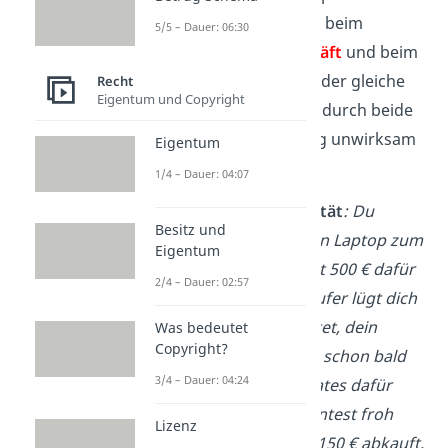
Fehleridentität, wenn beim
5/5 – Dauer: 06:30
Verpflichtungsgeschäft
und beim
Verfügungsgeschäft
der gleiche
Recht
Eigentum und Copyright
Fehler auftritt und dadurch beide
Geschäfte gleichzeitig unwirksam
Eigentum
werden.
1/4 – Dauer: 04:07
Beispiel für Fehleridentität
: Du
Besitz und
bietest im Internet deinen Laptop zum
Eigentum
Verkauf an und möchtest 500 € dafür
2/4 – Dauer: 02:57
haben. Ein möglicher Käufer lügt dich
bewusst an und behauptet, dein
Was bedeutet
Copyright?
Laptop sei so alt, dass es schon bald
3/4 – Dauer: 04:24
keine notwendigen Updates dafür
gäbe. Er sagt dir, du könntest froh
Lizenz
sein, wenn er ihn dir für 150 € abkauft.