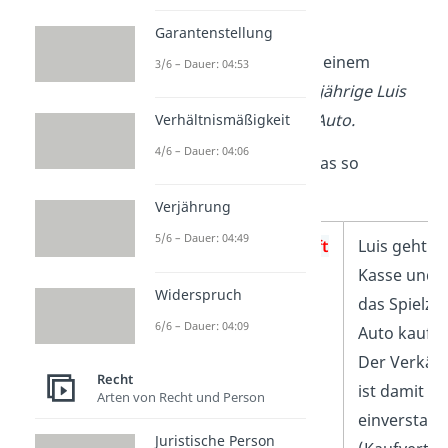
Schau dir die
Folgen des
Garantenstellung
Abstraktionsprinzips
an einem
3/6 – Dauer: 04:53
Alltagsbeispiel an:
Der 6-jährige Luis
kauft sich ein Spielzeug-Auto.
Verhältnismäßigkeit
4/6 – Dauer: 04:06
Rechtlich kannst du dir das so
vorstellen:
Verjährung
5/6 – Dauer: 04:49
Verpflichtungsgeschäft
Luis geht z
Kasse und w
Widerspruch
das Spielze
6/6 – Dauer: 04:09
Auto kaufen
Der Verkäu
Recht
ist damit
Arten von Recht und Person
einverstan
Juristische Person