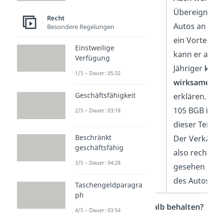
Übereignun
Recht
Autos an Lui
Besondere Regelungen
ein Vorteil 
Einstweilige
kann er als 
Verfügung
Jähriger
kei
1/5 – Dauer: 05:32
wirksame E
Geschäftsfähigkeit
erklären. 
105 BGB ist
2/5 – Dauer: 03:18
dieser Teil
n
Beschränkt
Der Verkäuf
geschäftsfähig
also rechtli
3/5 – Dauer: 04:28
gesehen Ei
des Autos.
Taschengeldparagra
ph
Darf Luis das Auto deshalb behalten?
4/5 – Dauer: 03:54