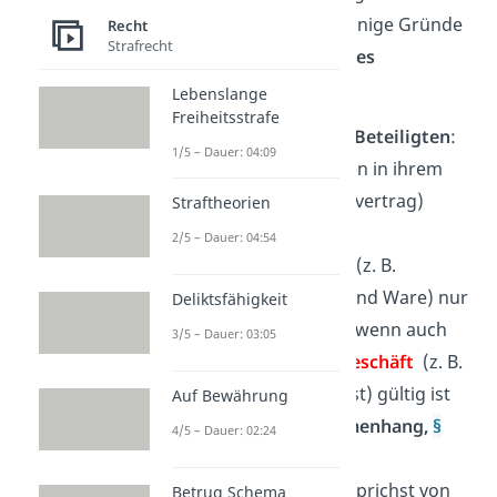
immer. Es gibt nämlich einige Gründe
Recht
Strafrecht
für die
Durchbrechung des
Abstraktionsprinzips
:
Lebenslange
Freiheitsstrafe
Vereinbarungen der Beteiligten
:
1/5 – Dauer: 04:09
Die Beteiligten können in ihrem
Vertrag (z. B. im Kaufvertrag)
Straftheorien
festlegen, dass das
2/5 – Dauer: 04:54
Verfügungsgeschäft
(z. B.
Übergabe von Geld und Ware) nur
Deliktsfähigkeit
dann gültig sein soll, wenn auch
3/5 – Dauer: 03:05
das
Verpflichtungsgeschäft
(z. B.
der Kaufvertrag selbst) gültig ist
Auf Bewährung
(
Bedingungszusammenhang,
§
4/5 – Dauer: 02:24
158 BGB
).
Fehleridentität
: Du sprichst von
Betrug Schema