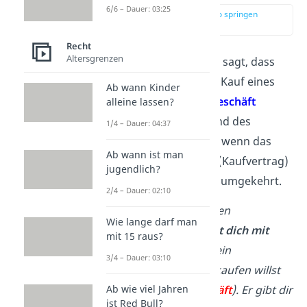
6/6 – Dauer: 03:25
zur Stelle im Video springen
(00:13)
Recht
Altersgrenzen
Das
Abstraktionsprinzip
sagt, dass
bei einem Geschäft (z. B. Kauf eines
Ab wann Kinder
Autos) das
Verfügungsgeschäft
alleine lassen?
(Übergabe des Geldes und des
1/4 – Dauer: 04:37
Autos)
auch
wirksam
ist, wenn das
Ab wann ist man
Verpflichtungsgeschäft
(Kaufvertrag)
jugendlich?
nicht wirksam
ist — und umgekehrt.
2/4 – Dauer: 02:10
Beispiel
:
Du gehst in einen
Wie lange darf man
Fahrradladen und
einigst dich mit
mit 15 raus?
dem Verkäufer,
dass du ein
3/4 – Dauer: 03:10
Mountainbike für 500 € kaufen willst
(→
Verpflichtungsgeschäft
). Er gibt dir
Ab wie viel Jahren
ist Red Bull?