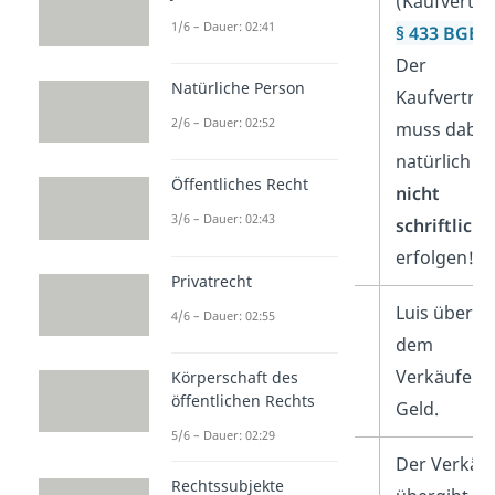
(Kaufvertra
1/6 – Dauer: 02:41
§ 433 BGB
).
Der
Natürliche Person
Kaufvertra
2/6 – Dauer: 02:52
muss dabei
natürlich
Öffentliches Recht
nicht
3/6 – Dauer: 02:43
schriftlich
erfolgen!
Privatrecht
1. Verfügungsgeschäft
Luis übergi
4/6 – Dauer: 02:55
dem
Verkäufer 
Körperschaft des
öffentlichen Rechts
Geld.
5/6 – Dauer: 02:29
2. Verfügungsgeschäft
Der Verkäu
Rechtssubjekte