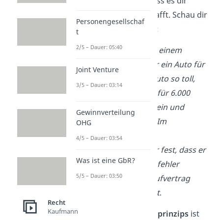
vor allem den
Vorteil
, dass es dir
Rechtssicherheit
verschafft. Schau dir
Personengesellschaf
das an einem Beispiel an:
t
2/5 – Dauer: 05:40
Deine Freundin kauft bei einem
Gebrauchtwagenhändler ein Auto für
Joint Venture
5.000 €. Du findest das Auto so toll,
3/5 – Dauer: 03:14
dass du ihr anbietest, es für 6.000
€ abzukaufen. Sie willigt ein und
Gewinnverteilung
verkauft dir den Wagen. Im
OHG
Nachhinein stellt der
4/5 – Dauer: 03:54
Gebrauchtwagenhändler fest, dass er
Was ist eine GbR?
im Vertrag einen Schreibfehler
5/5 – Dauer: 03:50
gemacht hat und der Kaufvertrag
deshalb nicht wirksam ist
.
Recht
Kaufmann
Wegen des
Abstraktionsprinzips
ist