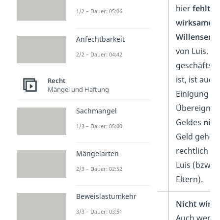
hier
fehlt
es
1/2 – Dauer: 05:06
wirksamen
Willenserk
Anfechtbarkeit
von Luis. Da
2/2 – Dauer: 04:42
geschäftsu
ist, ist auch
Recht
Mängel und Haftung
Einigung üb
Übereignun
Sachmangel
Geldes
nich
1/3 – Dauer: 05:00
Geld gehör
rechtlich w
Mängelarten
Luis (bzw. 
2/3 – Dauer: 02:52
Eltern).
Beweislastumkehr
2. Verfügungsgeschäft
Nicht wirk
3/3 – Dauer: 03:51
Auch wenn 