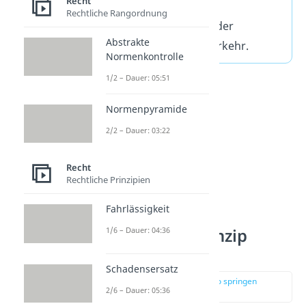
Recht
unwirksam ist und
Rechtliche Rangordnung
umgekehrt. Das dient der
Abstrakte
Sicherheit im Rechtsverkehr.
Normenkontrolle
1/2 – Dauer: 05:51
Normenpyramide
2/2 – Dauer: 03:22
Recht
Rechtliche Prinzipien
Fahrlässigkeit
Abstraktionsprinzip
1/6 – Dauer: 04:36
Folgen
Schadensersatz
zur Stelle im Video springen
2/6 – Dauer: 05:36
(01:14)