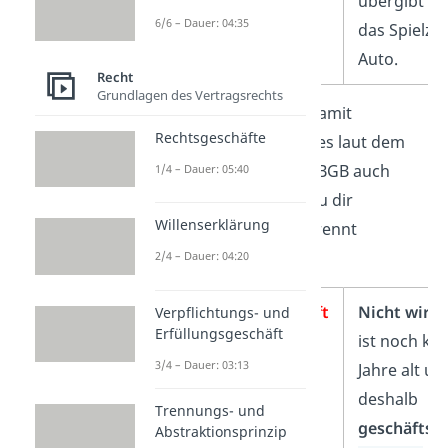
übergibt Lu
6/6 – Dauer: 04:35
das Spielze
Auto.
Recht
Grundlagen des Vertragsrechts
Das Rechtsgeschäft ist damit
Rechtsgeschäfte
abgeschlossen, doch ist es laut dem
Abstraktionsprinzip des BGB auch
1/4 – Dauer: 05:40
wirksam? Dafür musst du dir
Willenserklärung
einzelnen Geschäfte getrennt
betrachten:
2/4 – Dauer: 04:20
Verpflichtungsgeschäft
Nicht wirk
Verpflichtungs- und
Erfüllungsgeschäft
ist noch kei
3/4 – Dauer: 03:13
Jahre alt un
deshalb
Trennungs- und
geschäftsu
Abstraktionsprinzip