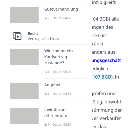
Nein. Das Abstraktionsprinzip
greift
Güteverhandlung
hier nicht
, da die
Geschäftsunfähigkeit (§ 104 BGB) alle
5/5 – Dauer: 04:28
beteiligten Willenserklärungen des
Recht
Kindes nichtig macht.
Wäre Luis
Vertragsabschluss
bereits
7 Jahre alt
(beschränkt
Wie kommt ein
geschäftsfähig), sähe es anders aus:
Kaufvertrag
Dann wäre das 2.
Verfügungsgeschäft
zustande?
wirksam
, weil es für ihn lediglich
1/4 – Dauer: 04:09
rechtlich vorteilhaft ist
(§ 107 BGB).
In
diesem Fall würde das
Angebot
Abstraktionsprinzip voll greifen und
2/4 – Dauer: 04:58
die Übereignung bliebe gültig, obwohl
der Kaufvertrag ohne Zustimmung der
invitatio ad
offerendum
Eltern unwirksam wäre. Der Verkäufer
3/4 – Dauer: 04:54
könnte dann das Auto über das