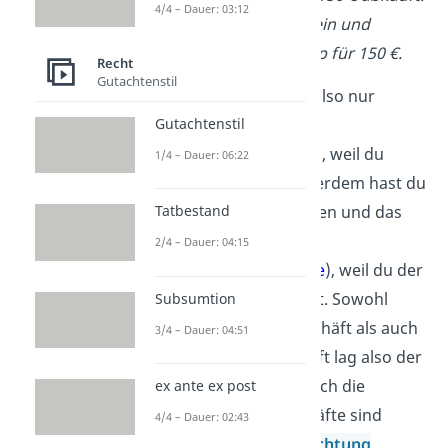
4/4 – Dauer: 03:12
Du glaubst ihm, willigst ein und
verkaufst ihm den Laptop für 150 €.
Recht
Gutachtenstil
Du hast deinen Vertrag also nur
abgeschlossen
Gutachtenstil
(
Verpflichtungsgeschäft
), weil du
1/4 – Dauer: 06:22
getäuscht
wurdest. Außerdem hast du
den Laptop nur übergeben und das
Tatbestand
Geld angenommen
2/4 – Dauer: 04:15
(
Verpflichtungsgeschäfte
), weil du der
Täuschung geglaubt hast. Sowohl
Subsumtion
beim Verpflichtungsgeschäft als auch
3/4 – Dauer: 04:51
beim Verfügungsgeschäft lag also der
gleiche Fehler
vor, nämlich die
ex ante ex post
Täuschung. Beide Geschäfte sind
4/4 – Dauer: 02:43
deshalb nach einer
Anfechtung