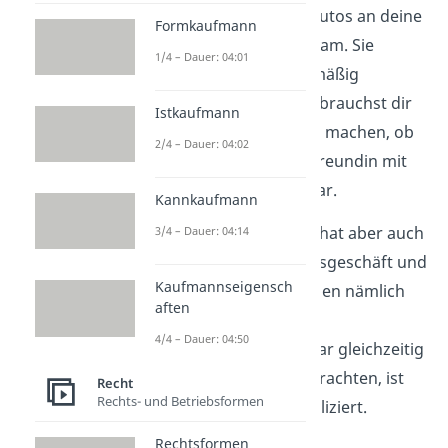
aber die Übergabe des Autos an deine
Formkaufmann
Freundin trotzdem wirksam. Sie
1/4 – Dauer: 04:01
konnte es dir also rechtmäßig
weiterverkaufen und du brauchst dir
Istkaufmann
keine Gedanken darüber machen, ob
2/4 – Dauer: 04:02
der Kaufvertrag deiner Freundin mit
dem Händler wirksam war.
Kannkaufmann
Das Abstraktionsprinzip hat aber auch
3/4 – Dauer: 04:14
Nachteile
. Verpflichtungsgeschäft und
Kaufmannseigensch
Verfügungsgeschäft finden nämlich
aften
im Alltag meistens direkt
4/4 – Dauer: 04:50
hintereinander oder sogar gleichzeitig
statt. Sie getrennt zu betrachten, ist
Recht
Rechts- und Betriebsformen
also meist unnötig kompliziert.
Rechtsformen