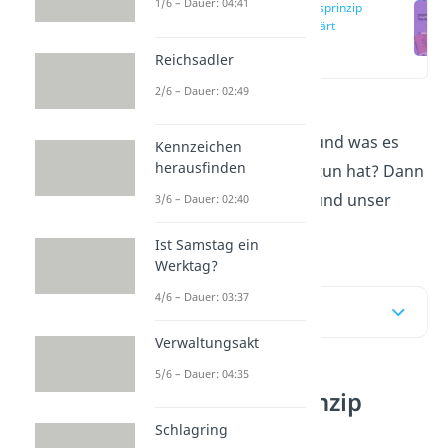
1/6 – Dauer: 04:41
Abstraktionsprinzip
einfach erklärt
(00:13)
Reichsadler
2/6 – Dauer: 02:49
Du willst wissen, was das
Abstraktionsprinzip
ist und was es
Kennzeichen
herausfinden
mit dem Kaufvertrag zu tun hat? Dann
schau dir diesen Artikel und unser
3/6 – Dauer: 02:40
Video
an!
Ist Samstag ein
Werktag?
4/6 – Dauer: 03:37
Inhaltsübersicht
Verwaltungsakt
5/6 – Dauer: 04:35
Abstraktionsprinzip
einfach erklärt
Schlagring