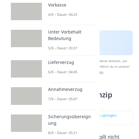
Vorkasse
4/8 – Dauer: 04:25
Unter Vorbehalt
Bedeutung
5/8 – Dauer: 03:37
Nach Beantwortung speichern wir deine Antwort, um
Lieferverzug
Studyflix zu verbessern. Mehr dazu erfährst du in unserer
6/8 – Dauer: 04:45
Datenschutzerklärung
.
Annahmeverzug
Abstraktionsprinzip
7/8 – Dauer: 05:07
Ausnahmen
zur Stelle im Video springen
Sicherungsübereign
(02:46)
ung
8/8 – Dauer: 05:21
Das Abstraktionsprinzip gilt nicht