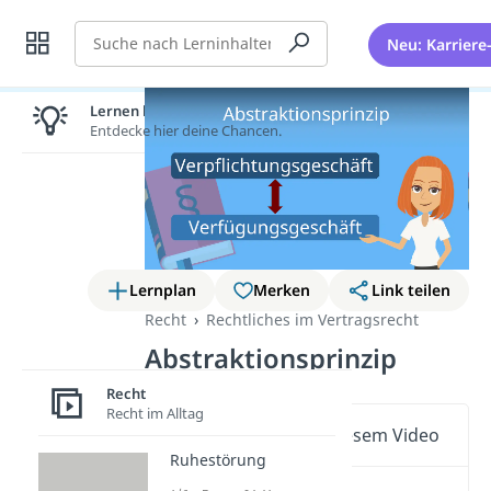
Suche
Neu: Karriere
Lernen lohnt sich!
Entdecke hier deine Chancen.
Lernplan
Merken
Link teilen
Recht
Rechtliches im Vertragsrecht
Abstraktionsprinzip
Recht
Recht im Alltag
Wichtige Inhalte in diesem Video
Ruhestörung