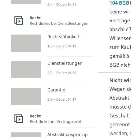
104 BGB
). 
4/4 – Dauer: 04:01
keine wirk
Recht
Verträge
Rechtliches bei Dienstleistungen
abschließen
Rechtsfähigkeit
Willenserkl
zum Kaufver
1/3 – Dauer: 04:19
gemäß § 105
Dienstleistungen
BGB
nichti
2/3 – Dauer: 04:00
1. Verfügungsgeschäft
Nicht wirk
Wegen des
Garantie
Abstraktion
3/3 – Dauer: 04:17
müsste die
Geschäft z
Recht
Rechtliches im Vertragsrecht
getrennt b
werden, ab
Abstraktionsprinzip