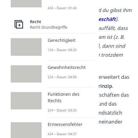
das Mountainbike (→
1.
4/4 – Dauer: 01:43
Verfügungsgeschäft
) und du gibst ihm
500 € (→
2. Verfügungsgeschäft
).
Recht
Recht Grundbegriffe
Wenn dir im Nachhinein auffällt, dass
der Kaufvertrag unwirksam ist (z. B.
Gerechtigkeit
wegen eines Tippfehlers), dann sind
1/4 – Dauer: 04:33
die Verfügungsgeschäfte trotzdem
wirksam.
Gewohnheitsrecht
Das Abstraktionsprinzip erweitert das
2/4 – Dauer: 04:09
sogenannte
Trennungsprinzip
.
Funktionen des
Das legt fest, dass bei Geschäften das
Rechts
Verpflichtungsgeschäft
und das
3/4 – Dauer: 03:33
Verfügungsgeschäft
grundsätzlich
rechtlich unabhängig
voneinander
Ermessensfehler
sind.
4/4 – Dauer: 04:57