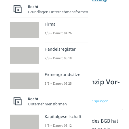
Recht
nichtig.
Grundlagen Unternehmensformen
Firma
1/3 – Dauer: 04:26
Handelsregister
2/3 – Dauer: 05:18
Firmengrundsätze
Abstraktionsprinzip Vor-
3/3 – Dauer: 05:25
und Nachteile
Recht
zur Stelle im Video springen
Unternehmensformen
(04:12)
Kapitalgesellschaft
Das Abstraktionsprinzip des BGB hat
1/5 – Dauer: 05:12