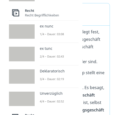
Abstraktionsprinzip
Recht
Recht Begrifflichkeiten
Definition
ex nunc
Das
Trennungsprinzip
legt fest,
1/4 – Dauer: 03:08
dass ein Verpflichtungsgeschäft
und ein Verfügungsgeschäft
ex tunc
grundsätzlich rechtlich
2/4 – Dauer: 02:43
unabhängig voneinander sind.
Deklaratorisch
Das Abstraktionsprinzip stellt eine
3/4 – Dauer: 02:19
Erweiterung des
Trennungsprinzips dar. Es besagt,
Unverzüglich
dass ein
Verfügungsgeschäft
4/4 – Dauer: 02:52
grundsätzlich wirksam ist, selbst
wenn das
Verpflichtungsgeschäft