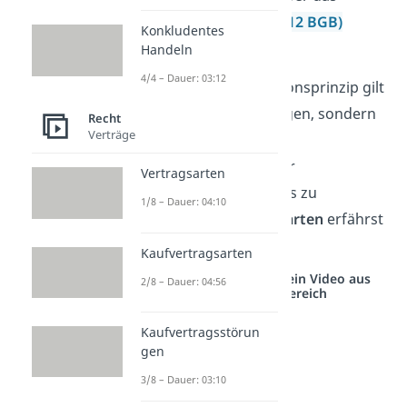
Bereicherungsrecht
(§ 812 BGB)
Konkludentes
zurückverlangen.
Handeln
4/4 – Dauer: 03:12
Übrigens
: Das Abstraktionsprinzip gilt
nicht nur bei Kaufverträgen, sondern
Recht
Verträge
auch bei Mietverträgen,
Darlehensverträgen oder
Vertragsarten
Schenkungen. Genaueres zu
1/8 – Dauer: 04:10
verschiedenen
Vertragsarten
erfährst
du
hier
!
Kaufvertragsarten
Studyflix vernetzt: Hier ein Video aus
2/8 – Dauer: 04:56
einem anderen Bereich
Kaufvertragsstörun
gen
3/8 – Dauer: 03:10