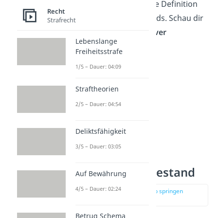
Super! Jetzt kennst du die Definition
Recht
des objektiven Tatbestands. Schau dir
Strafrecht
nun an, was ein
subjektiver
Lebenslange
Tatbestand
bedeutet.
Freiheitsstrafe
1/5 – Dauer: 04:09
Straftheorien
2/5 – Dauer: 04:54
Deliktsfähigkeit
3/5 – Dauer: 03:05
Subjektiver Tatbestand
Auf Bewährung
4/5 – Dauer: 02:24
zur Stelle im Video springen
(03:02)
Betrug Schema