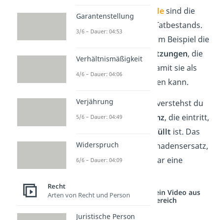
Die
Tatbestandsmerkmale
sind die
Garantenstellung
einzelnen Elemente des Tatbestands.
3/6 – Dauer: 04:53
Im Strafrecht sind das zum Beispiel die
verschiedenen
Voraussetzungen
, die
Verhältnismäßigkeit
eine Tat erfüllen muss, damit sie als
4/6 – Dauer: 04:06
strafbar eingestuft werden kann.
Verjährung
Unter einer
Rechtsfolge
verstehst du
die
rechtliche Konsequenz
, die eintritt,
5/6 – Dauer: 04:49
wenn der
Tatbestand erfüllt
ist. Das
Widerspruch
kann zum Beispiel ein Schadensersatz,
eine Geldstrafe oder sogar eine
6/6 – Dauer: 04:09
Freiheitsstrafe sein.
Recht
Studyflix vernetzt: Hier ein Video aus
Arten von Recht und Person
einem anderen Bereich
Juristische Person