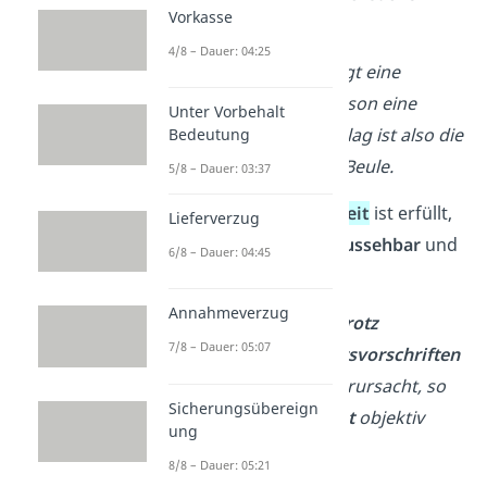
Vorkasse
Taterfolgs ist.
4/8 – Dauer: 04:25
Beispiel:
Der Täter schlägt eine
Person, wodurch die Person eine
Unter Vorbehalt
Beule bekommt. Der Schlag ist also die
Bedeutung
kausale Ursache
für die Beule.
5/8 – Dauer: 03:37
Objektive Zurechenbarkeit
ist erfüllt,
Lieferverzug
wenn der Taterfolg
voraussehbar
und
6/8 – Dauer: 04:45
vermeidbar
war.
Annahmeverzug
Beispiel:
Wenn jemand
trotz
7/8 – Dauer: 05:07
Einhaltung aller Verkehrsvorschriften
einen tödlichen Unfall verursacht, so
Sicherungsübereign
ist ihm dieser Unfall
nicht
objektiv
ung
zurechenbar.
8/8 – Dauer: 05:21