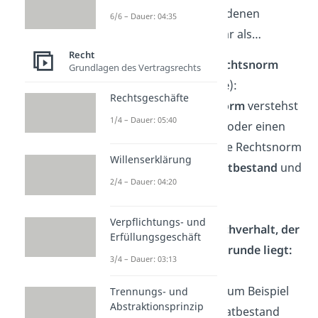
im
Recht
in drei verschiedenen
6/6 – Dauer: 04:35
Konstellationen, und zwar als…
Recht
Bestandteil einer Rechtsnorm
Grundlagen des Vertragsrechts
(sog.
Normentheorie
):
Rechtsgeschäfte
Unter einer
Rechtsnorm
verstehst
1/4 – Dauer: 05:40
du einen Paragrafen oder einen
Artikel im Gesetz. Jede Rechtsnorm
Willenserklärung
besteht aus einem
Tatbestand
und
2/4 – Dauer: 04:20
einer
Rechtsfolge
.
Verpflichtungs- und
Konkreter Lebenssachverhalt, der
Erfüllungsgeschäft
einem Rechtsfall zugrunde liegt:
3/4 – Dauer: 03:13
Ob ein gegebener
Lebenssachverhalt (zum Beispiel
Trennungs- und
Abstraktionsprinzip
ein Autounfall) den Tatbestand