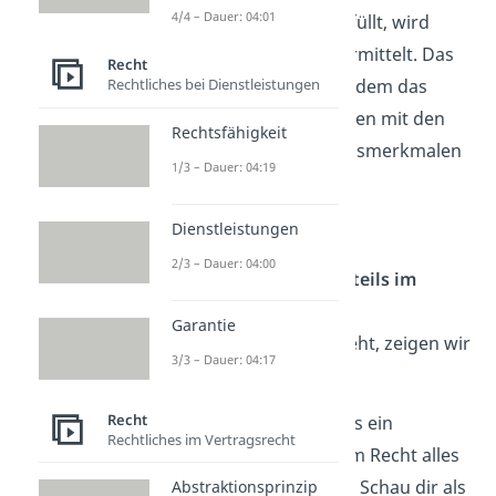
4/4 – Dauer: 04:01
einer Rechtsnorm erfüllt, wird
durch
Subsumtion
ermittelt. Das
Recht
ist ein Verfahren, bei dem das
Rechtliches bei Dienstleistungen
tatsächliche Geschehen mit den
Rechtsfähigkeit
einzelnen Tatbestandsmerkmalen
1/3 – Dauer: 04:19
verglichen
wird.
Dienstleistungen
Bestandteil eines
2/3 – Dauer: 04:00
erstinstanzlichen Urteils im
Zivilprozess:
Garantie
Wie das genau aussieht, zeigen wir
3/3 – Dauer: 04:17
dir später.
Recht
Prima! Jetzt weißt du, was ein
Rechtliches im Vertragsrecht
Tatbestand ist und was im Recht alles
unter diesen Begriff fällt. Schau dir als
Abstraktionsprinzip