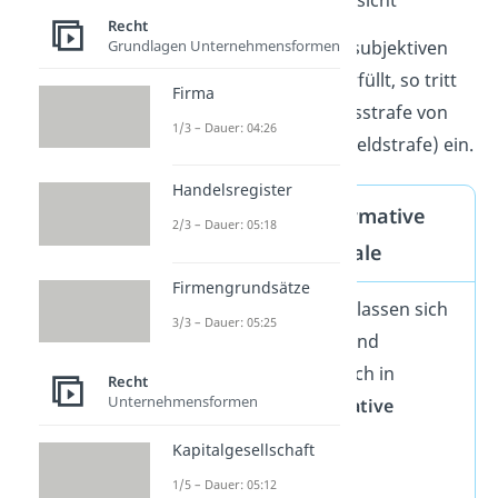
(Dritt-)Zueignungsabsicht
Recht
Grundlagen Unternehmensformen
Sind alle objektiven und subjektiven
Tatbestandsmerkmale erfüllt, so tritt
Firma
die
Rechtsfolge
(Freiheitsstrafe von
1/3 – Dauer: 04:26
bis zu fünf Jahren oder Geldstrafe) ein.
Handelsregister
Deskriptive und normative
2/3 – Dauer: 05:18
Tatbestandsmerkmale
Firmengrundsätze
Tatbestandsmerkmale lassen sich
3/3 – Dauer: 05:25
nicht nur in objektive und
subjektive, sondern auch in
Recht
Unternehmensformen
deskriptive
und
normative
Tatbestandsmerkmale
Kapitalgesellschaft
untergliedern.
1/5 – Dauer: 05:12