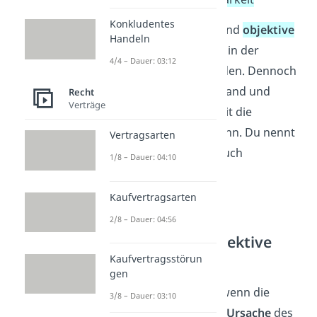
Konkludentes
Die Begriffe
Kausalität
und
objektive
Handeln
Zurechenbarkeit
sind so in der
4/4 – Dauer: 03:12
Rechtsnorm nicht zu finden. Dennoch
gehören sie zum Tatbestand und
Recht
Verträge
müssen erfüllt sein, damit die
Rechtsfolge eintreten kann. Du nennt
Vertragsarten
diese Merkmale daher auch
1/8 – Dauer: 04:10
ungeschriebene
Tatbestandsmerkmale
.
Kaufvertragsarten
2/8 – Dauer: 04:56
Kausalität und objektive
Zurechenbarkeit
Kaufvertragsstörun
gen
Kausalität
ist gegeben, wenn die
3/8 – Dauer: 03:10
Handlung des Täters die
Ursache
des