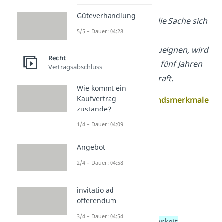
einem anderen in
Güteverhandlung
der Absicht
wegnimmt
, die Sache sich
5/5 – Dauer: 04:28
oder einem
Dritten
rechtswidrig
zuzueignen, wird
Recht
mit Freiheitsstrafe bis zu fünf Jahren
Vertragsabschluss
oder mit Geldstrafe bestraft.
Wie kommt ein
Kaufvertrag
Die
objektiven Tatbestandsmerkmale
zustande?
sind hier:
1/4 – Dauer: 04:09
fremd
Angebot
beweglich
2/4 – Dauer: 04:58
Sache
Wegnahme
invitatio ad
Rechtswidrigkeit
offerendum
Kausalität
3/4 – Dauer: 04:54
objektive Zurechenbarkeit