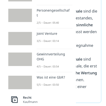
Deskriptive
Personengesellschaf
Tatbestandsmerkmale
sind die
t
Merkmale des Tatbestandes,
2/5 – Dauer: 05:40
die allein durch die
sinnliche
Wahrnehmung
erfasst werden
Joint Venture
können.
3/5 – Dauer: 03:14
Beispiele:
Sache, Wegnahme
Normative
Gewinnverteilung
Tatbestandsmerkmale
sind
OHG
Tatbestandsmerkmale, die erst
4/5 – Dauer: 03:54
durch eine
rechtliche Wertung
Was ist eine GbR?
erfasst werden können.
5/5 – Dauer: 03:50
Beispiel:
Fremdheit einer
Sache
Recht
Kaufmann