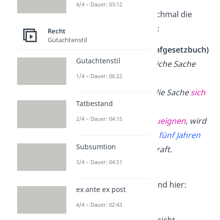
4/4 – Dauer: 03:12
Schau dir als
Beispiel
nochmal die
folgende Rechtsnorm an:
Recht
Gutachtenstil
§ 242 Absatz 1 StGB
(Strafgesetzbuch)
Gutachtenstil
Wer eine fremde bewegliche Sache
1/4 – Dauer: 06:22
einem anderen
in
der Absicht
wegnimmt, die Sache
sich
Tatbestand
oder einem
2/4 – Dauer: 04:15
Dritten
rechtswidrig
zuzueignen
, wird
mit
Freiheitsstrafe bis zu fünf Jahren
Subsumtion
oder mit Geldstrafe
bestraft.
3/4 – Dauer: 04:51
Die
subjektiven
Tatbestandsmerkmale
sind hier:
ex ante ex post
Vorsatz
4/4 – Dauer: 02:43