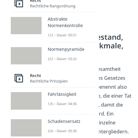
Recht
Rechtliche Rangordnung
Abstrakte
Normenkontrolle
Definition: Tatbestand,
1/2 – Dauer: 05:51
Tatbestandsmerkmale,
Normenpyramide
Rechtsfolge
2/2 – Dauer: 03:22
Der
Tatbestand
ist die Gesamtheit
Recht
aller Voraussetzungen des Gesetzes
Rechtliche Prinzipien
für eine Rechtsfolge. Er benennt also
Fahrlässigkeit
alle abstrakten Merkmale, die einer Tat
zugrunde liegen müssen, damit die
1/6 – Dauer: 04:36
Rechtsfolge ausgelöst wird. Ein
Schadensersatz
Tatbestand lässt sich in einzelne
Tatbestandsmerkmale
untergliedern.
2/6 – Dauer: 05:36