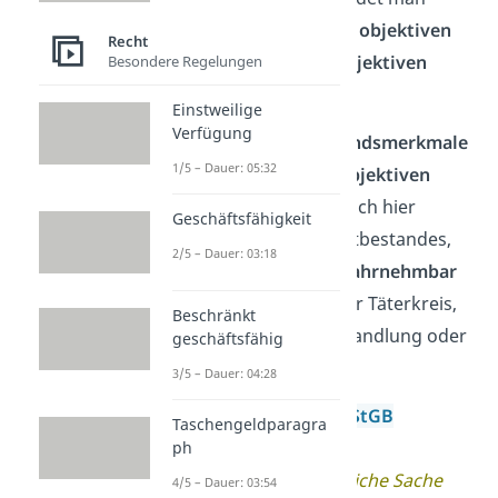
zusätzlich zwischen dem
objektiven
Recht
Tatbestand und dem
subjektiven
Besondere Regelungen
Tatbestand
.
Einstweilige
Verfügung
Die
objektiven Tatbestandsmerkmale
1/5 – Dauer: 05:32
bilden zusammen den
objektiven
Tatbestand
. Es handelt sich hier
Geschäftsfähigkeit
um
die Merkmale des Tatbestandes,
2/5 – Dauer: 03:18
die für die
Außenwelt wahrnehmbar
sind, wie zum Beispiel der Täterkreis,
Beschränkt
die Tatsituation, die Tathandlung oder
geschäftsfähig
das Tatobjekt.
3/5 – Dauer: 04:28
Beispiel:
§ 242 Absatz 1 StGB
Taschengeldparagra
(Strafgesetzbuch)
ph
Wer eine
fremde bewegliche Sache
4/5 – Dauer: 03:54