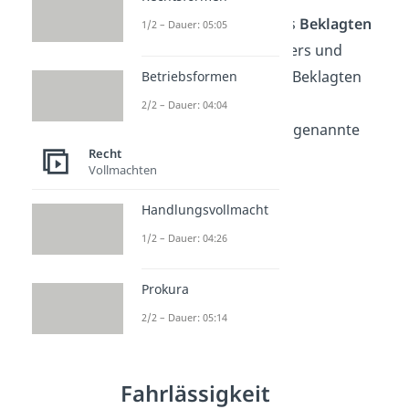
streitiger Vortrag des
Beklagten
1/2 – Dauer: 05:05
Erwiderung des Klägers und
Gegenerklärung des Beklagten
Betriebsformen
(
Replik
und
Duplik
)
2/2 – Dauer: 04:04
Beweisaufnahme
(sogenannte
Recht
Prozessgeschichte
)
Vollmachten
Handlungsvollmacht
1/2 – Dauer: 04:26
Prokura
2/2 – Dauer: 05:14
Fahrlässigkeit