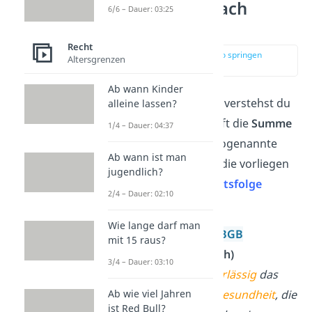
Tatbestand einfach
6/6 – Dauer: 03:25
erklärt
Recht
zur Stelle im Video springen
Altersgrenzen
(00:16)
Ab wann Kinder
Unter einem
Tatbestand
verstehst du
alleine lassen?
in der Rechtswissenschaft die
Summe
1/4 – Dauer: 04:37
der Voraussetzungen
(sogenannte
Ab wann ist man
Tatbestandsmerkmale
), die vorliegen
jugendlich?
müssen, damit eine
Rechtsfolge
2/4 – Dauer: 02:10
eintritt.
Wie lange darf man
Beispiel:
§ 823 Absatz 1 BGB
mit 15 raus?
(Bürgerliches Gesetzbuch)
3/4 – Dauer: 03:10
Wer
vorsätzlich
oder
fahrlässig
das
Leben
, den
Körper
, die
Gesundheit
, die
Ab wie viel Jahren
ist Red Bull?