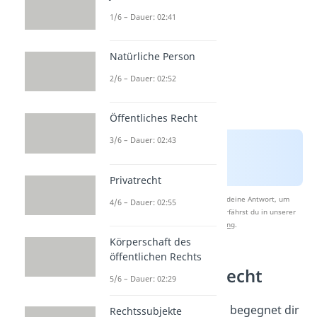
1/6 – Dauer: 02:41
Natürliche Person
2/6 – Dauer: 02:52
Öffentliches Recht
3/6 – Dauer: 02:43
Privatrecht
Nach Beantwortung speichern wir deine Antwort, um
4/6 – Dauer: 02:55
Studyflix zu verbessern. Mehr dazu erfährst du in unserer
Datenschutzerklärung
.
Körperschaft des
öffentlichen Rechts
Tatbestand im Recht
5/6 – Dauer: 02:29
Der Begriff
„Tatbestand“
begegnet dir
Rechtssubjekte