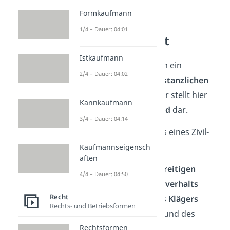
Formkaufmann
Tatbestand —
1/4 – Dauer: 04:01
Zivilprozessrecht
Istkaufmann
Der Tatbestand ist zudem ein
2/4 – Dauer: 04:02
Bestandteil eines erstinstanzlichen
Urteils
im
Zivilprozess
. Er stellt hier
Kannkaufmann
den
Sach- und Streitstand
dar.
3/4 – Dauer: 04:14
Aufbau
des Tatbestandes eines Zivil-
Urteils:
Kaufmannseigensch
aften
Darstellung des
unstreitigen
4/4 – Dauer: 04:50
(feststehenden) Sachverhalts
Recht
streitiger Vortrag des
Klägers
Rechts- und Betriebsformen
Anträge
des Klägers und des
Rechtsformen
Beklagten