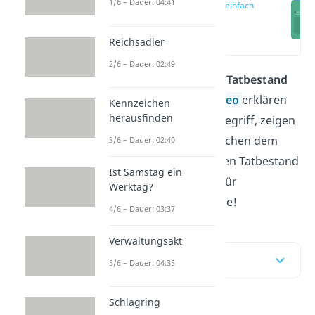
1/6 – Dauer: 04:41
Tatbestand einfach
erklärt
(00:16)
Reichsadler
2/6 – Dauer: 02:49
Du willst wissen, was ein
Tatbestand
ist? Im Artikel und im
Video
erklären
Kennzeichen
herausfinden
wir dir den juristischen Begriff, zeigen
dir den Unterschied zwischen dem
3/6 – Dauer: 02:40
objektiven und subjektiven Tatbestand
Ist Samstag ein
und geben dir Beispiele für
Werktag?
verschiedene Tatbestände!
4/6 – Dauer: 03:37
Verwaltungsakt
Inhaltsübersicht
5/6 – Dauer: 04:35
Schlagring