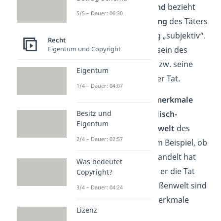
Der
subjektive Tatbestand
bezieht
5/5 – Dauer: 06:30
sich auf die
innere Haltung
des Täters
— daher die Bezeichnung „subjektiv“.
Recht
Eigentum und Copyright
Gemeint ist das Bewusstsein des
Täters während der Tat bzw. seine
Eigentum
Einstellung gegenüber der Tat.
1/4 – Dauer: 04:07
Subjektive Tatbestandsmerkmale
Besitz und
beschreiben also die
seelisch-
Eigentum
psychische Vorstellungswelt
des
2/4 – Dauer: 02:57
Täters. Hierzu gehört zum Beispiel, ob
der Täter vorsätzlich gehandelt hat
Was bedeutet
oder mit welcher Absicht er die Tat
Copyright?
begangen hat. Für die Außenwelt sind
3/4 – Dauer: 04:24
subjektive Tatbestandsmerkmale
Lizenz
daher
nicht sichtbar
.