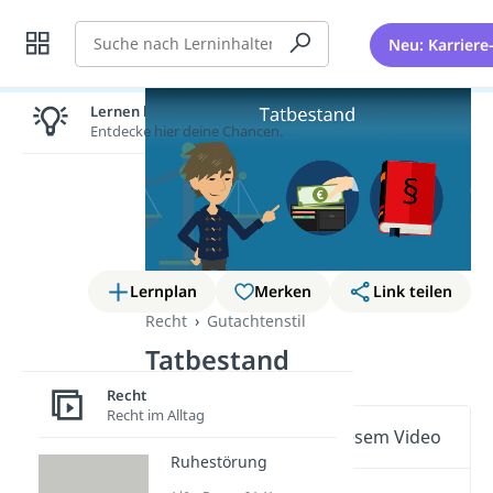
Suche
Neu: Karriere
Lernen lohnt sich!
Entdecke hier deine Chancen.
Lernplan
Merken
Link teilen
Recht
Gutachtenstil
Tatbestand
Recht
Recht im Alltag
Wichtige Inhalte in diesem Video
Ruhestörung