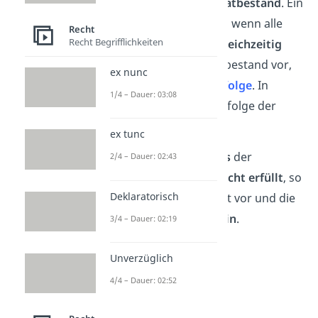
gemeinsam bilden den
Tatbestand
. Ein
Tatbestand liegt also vor, wenn alle
Recht
Recht Begrifflichkeiten
Tatbestandsmerkmale
gleichzeitig
erfüllt
sind. Liegt ein Tatbestand vor,
ex nunc
so kommt es zur
Rechtsfolge
. In
1/4 – Dauer: 03:08
diesem Fall ist die Rechtsfolge der
Schadensersatz.
ex tunc
Merke:
Ist auch
nur eines
der
2/4 – Dauer: 02:43
Tatbestandsmerkmale
nicht erfüllt
, so
Deklaratorisch
liegt der Tatbestand nicht vor und die
Rechtsfolge tritt nicht ein
.
3/4 – Dauer: 02:19
Unverzüglich
4/4 – Dauer: 02:52