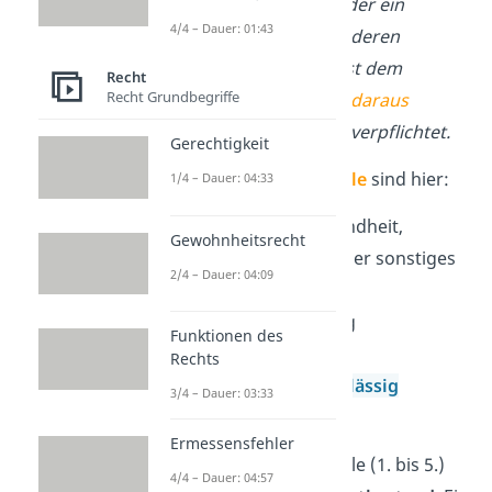
Freiheit
, das
Eigentum
oder ein
4/4 – Dauer: 01:43
sonstiges Recht
eines anderen
widerrechtlich verletzt
, ist dem
Recht
Recht Grundbegriffe
anderen zum
Ersatz
des
daraus
entstehenden Schadens
verpflichtet.
Gerechtigkeit
Die
Tatbestandsmerkmale
sind hier:
1/4 – Dauer: 04:33
Leben, Körper, Gesundheit,
Gewohnheitsrecht
Freiheit, Eigentum oder sonstiges
2/4 – Dauer: 04:09
Recht
Verletzungshandlung
Funktionen des
kausaler Schaden
Rechts
vorsätzlich oder
fahrlässig
3/4 – Dauer: 03:33
Widerrechtlichkeit
Ermessensfehler
Alle Tatbestandsmerkmale (1. bis 5.)
4/4 – Dauer: 04:57