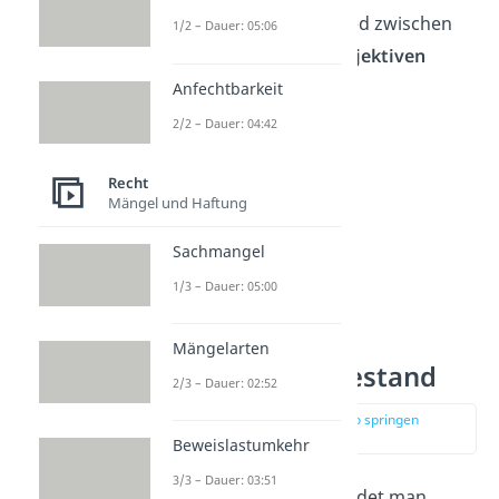
Nächstes den Unterschied zwischen
1/2 – Dauer: 05:06
dem
objektiven und subjektiven
Tatbestand
an!
Anfechtbarkeit
2/2 – Dauer: 04:42
Recht
Mängel und Haftung
Sachmangel
1/3 – Dauer: 05:00
Mängelarten
Objektiver Tatbestand
2/3 – Dauer: 02:52
zur Stelle im Video springen
(01:38)
Beweislastumkehr
3/3 – Dauer: 03:51
Im
Strafrecht
unterscheidet man