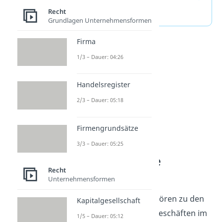
Recht
(ausklappen)
Grundlagen Unternehmensformen
Firma
1/3 – Dauer: 04:26
Handelsregister
2/3 – Dauer: 05:18
Firmengrundsätze
3/3 – Dauer: 05:25
Rechtsgeschäfte
Recht
verstehen
Unternehmensformen
Besitz und Eigentum gehören zu den
Kapitalgesellschaft
Grundlagen von Rechtsgeschäften im
1/5 – Dauer: 05:12