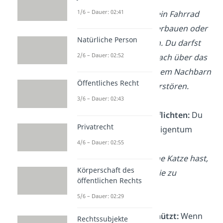
1/6 – Dauer: 02:41
Beispiel:
Du darfst dein Fahrrad
anmalen, auseinanderbauen oder
Natürliche Person
sogar kaputt machen. Du darfst
2/6 – Dauer: 02:52
damit aber nicht einfach über das
Blumenbeet von deinem Nachbarn
Öffentliches Recht
fahren und dieses zerstören.
3/6 – Dauer: 02:43
Eigentümer haben Pflichten:
Du
Privatrecht
musst dich um dein Eigentum
kümmern.
4/6 – Dauer: 02:55
Beispiel:
Wenn du eine Katze hast,
Körperschaft des
bist du verpflichtet, sie zu
öffentlichen Rechts
versorgen.
5/6 – Dauer: 02:29
Eigentum wird geschützt:
Wenn
Rechtssubjekte