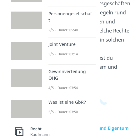
Alltag. Wer sich mit Rechtsgeschäften
beschäftigt, schaut auf Regeln rund
Personengesellschaf
t
um Kaufen, Mieten, Leihen und
Verträge. So wird klar, welche Rechte
2/5 – Dauer: 05:40
und Pflichten Menschen in solchen
Joint Venture
Situationen haben. Im
3/5 – Dauer: 03:14
Wirtschaftsbereich
findest du
passende Videos zu diesem und
Gewinnverteilung
verwandten Themen.
OHG
4/5 – Dauer: 03:54
Was ist eine GbR?
5/5 – Dauer: 03:50
zur Videoseite: Besitz und Eigentum
Recht
Kaufmann