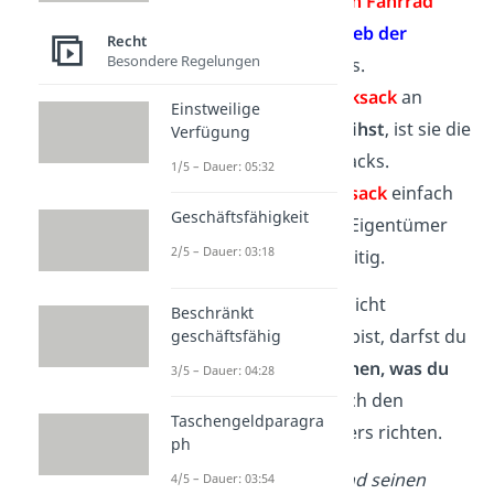
Wenn dir jemand
dein Fahrrad
klaut
, dann ist der
Dieb der
Recht
Besondere Regelungen
Besitzer
des Fahrrads.
Wenn du
deinen Rucksack
an
Einstweilige
deine
Freundin
verleihst
, ist sie die
Verfügung
Besitzerin des Rucksacks.
1/5 – Dauer: 05:32
Hast du
deinen Rucksack
einfach
Geschäftsfähigkeit
bei dir
, dann bist du Eigentümer
2/5 – Dauer: 03:18
und Besitzer gleichzeitig.
Wenn du Besitzer, aber nicht
Beschränkt
Eigentümer einer Sache bist, darfst du
geschäftsfähig
mit der Sache
nicht machen, was du
3/5 – Dauer: 04:28
willst
. Du musst dich nach den
Taschengeldparagra
Vorgaben des Eigentümers richten.
ph
Beispiel:
Wenn dir jemand seinen
4/5 – Dauer: 03:54