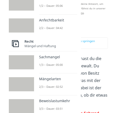
Nach Beantwortung speichern wir deine Antwort, um
1/2 – Dauer: 05:06
Studyflix zu verbessern. Mehr dazu erfährst du in unserer
Datenschutzerklärung
.
Anfechtbarkeit
2/2 – Dauer: 04:42
Was ist Besitz?
zur Stelle im Video springen
Recht
(02:10)
Mängel und Haftung
Sachmangel
Als
Besitzer
einer Sache hast du die
1/3 – Dauer: 05:00
Sache gerade in deiner Gewalt. Du
kannst dir als Definition von Besitz
Mängelarten
merken, dass du real etwas mit der
2/3 – Dauer: 02:52
Sache machen kannst. Dabei ist der
Besitz unabhängig davon, ob dir etwas
Beweislastumkehr
auch wirklich gehört.
3/3 – Dauer: 03:51