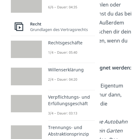
dein Eigentum gestohlen oder
6/6 – Dauer: 04:35
beschädigt wird, kannst du das bei
der Polizei anzeigen. Außerdem
Recht
Grundlagen des Vertragsrechts
müssen andere Menschen dir dein
Eigentum zurückgeben, wenn du
Rechtsgeschäfte
das willst.
1/4 – Dauer: 05:40
Eigentum kann enteignet werden:
Willenserklärung
Der Staat kann dir in
2/4 – Dauer: 04:20
Ausnahmefällen dein Eigentum
wegnehmen — aber nur dann,
Verpflichtungs- und
wenn das wichtig für die
Erfüllungsgeschäft
Allgemeinheit ist.
3/4 – Dauer: 03:13
Beispiel:
Um eine neue Autobahn
Trennungs- und
zu bauen, kann dir dein Garten
Abstraktionsprinzip