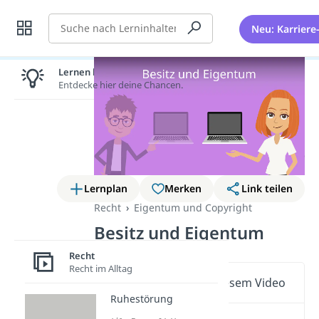
Suche
Neu: Karriere
Lernen lohnt sich!
Entdecke hier deine Chancen.
Lernplan
Merken
Link teilen
Recht
Eigentum und Copyright
Besitz und Eigentum
Recht
Recht im Alltag
Wichtige Inhalte in diesem Video
Ruhestörung