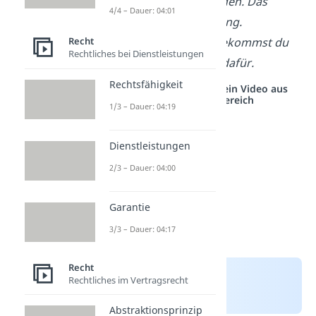
weggenommen werden. Das
4/4 – Dauer: 04:01
nennst sich Enteignung.
Selbstverständlich bekommst du
Recht
Rechtliches bei Dienstleistungen
eine Entschädigung dafür.
Rechtsfähigkeit
Studyflix vernetzt: Hier ein Video aus
einem anderen Bereich
1/3 – Dauer: 04:19
Dienstleistungen
2/3 – Dauer: 04:00
Garantie
3/3 – Dauer: 04:17
Recht
Rechtliches im Vertragsrecht
Abstraktionsprinzip