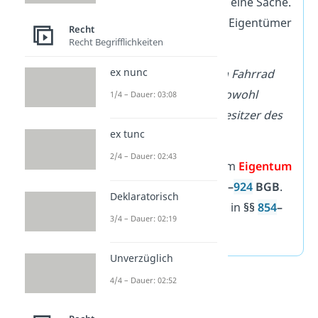
tatsächlich Einfluss auf eine Sache.
Oft bist du gleichzeitig Eigentümer
Recht
Recht Begrifflichkeiten
und Besitzer.
ex nunc
Beispiel:
Wenn du dein Fahrrad
selber fährst, bist du sowohl
1/4 – Dauer: 03:08
Eigentümer als auch Besitzer des
ex tunc
Fahrrads.
2/4 – Dauer: 02:43
Die Regelungen zum
Eigentum
findest du in
§§
903
–
924
BGB
.
Deklaratorisch
Alles zum
Besitz
ist in
§§
854
–
3/4 – Dauer: 02:19
872
BGB
geregelt.
Unverzüglich
4/4 – Dauer: 02:52