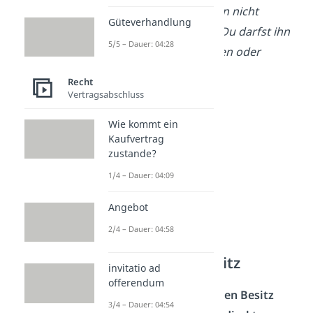
Laptop leiht, darfst du ihn nicht
Güteverhandlung
einfach kaputt machen. Du darfst ihn
5/5 – Dauer: 04:28
auch nicht weiterverleihen oder
verschenken.
Recht
Vertragsabschluss
Wie kommt ein
Kaufvertrag
zustande?
1/4 – Dauer: 04:09
Angebot
2/4 – Dauer: 04:58
Mittelbarer und
unmittelbarer Besitz
invitatio ad
offerendum
Wenn du im
unmittelbaren Besitz
3/4 – Dauer: 04:54