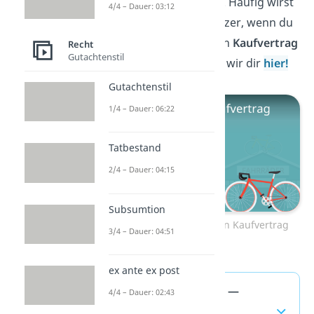
Unterschied dazwischen. Häufig wirst
4/4 – Dauer: 03:12
du Eigentümer und Besitzer, wenn du
eine Sache kaufst. Wie ein
Kaufvertrag
Recht
Gutachtenstil
zustande kommt, zeigen wir dir
hier!
Gutachtenstil
1/4 – Dauer: 06:22
Tatbestand
2/4 – Dauer: 04:15
Subsumtion
Zum Video: Wie kommt ein Kaufvertrag
3/4 – Dauer: 04:51
zustande?
ex ante ex post
Besitz und Eigentum —
4/4 – Dauer: 02:43
häufigste Fragen