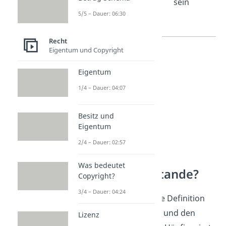
Eigentümer zu
sein
5/5 – Dauer: 06:30
sein
Recht
Eigentum und Copyright
Eigentum
1/4 – Dauer: 04:07
Besitz und
Eigentum
2/4 – Dauer: 02:57
Wie kommt ein
Was bedeutet
Kaufvertrag zustande?
Copyright?
3/4 – Dauer: 04:24
Super! Jetzt kennst du die Definition
von Besitz und Eigentum und den
Lizenz