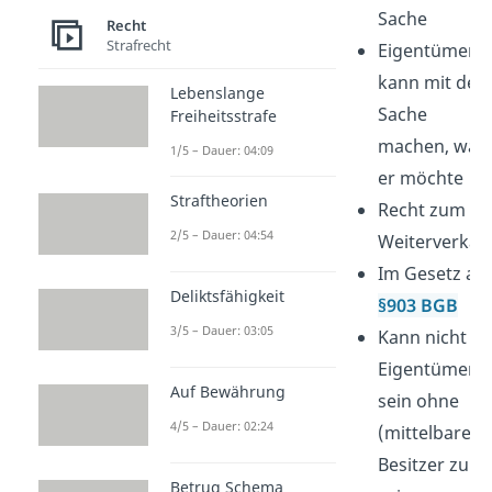
über eine
Sache
Recht
Strafrecht
Sache
Eigentümer
Besitzer kann
kann mit der
Lebenslange
nur das
Sache
Freiheitsstrafe
machen, was
machen, was
1/5 – Dauer: 04:09
ihm der
er möchte
Straftheorien
Eigentümer
Recht zum
2/5 – Dauer: 04:54
erlaubt hat
Weiterverkau
Kein Recht
Im Gesetz ab
Deliktsfähigkeit
zum
§903 BGB
3/5 – Dauer: 03:05
Weiterverkauf
Kann nicht
Im Gesetz ab
Eigentümer
Auf Bewährung
§854 BGB
sein ohne
4/5 – Dauer: 02:24
Kann Besitzer
(mittelbarer)
sein, ohne
Besitzer zu
Betrug Schema