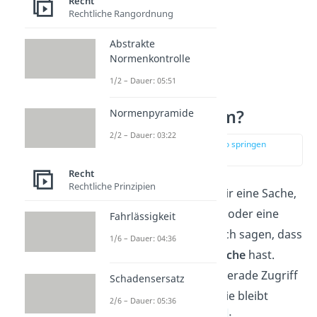
Recht
Rechtliche Rangordnung
Abstrakte
Normenkontrolle
1/2 – Dauer: 05:51
Was ist Eigentum?
Normenpyramide
2/2 – Dauer: 03:22
zur Stelle im Video springen
(00:45)
Recht
Rechtliche Prinzipien
Als
Eigentümer
gehört dir eine Sache,
zum Beispiel ein Fahrrad oder eine
Fahrlässigkeit
Wohnung. Du kannst auch sagen, dass
1/6 – Dauer: 04:36
du das
Recht an einer Sache
hast.
Dabei ist es egal, ob du gerade Zugriff
Schadensersatz
auf diese Sache hast — sie bleibt
2/6 – Dauer: 05:36
trotzdem dein
Eigentum
: