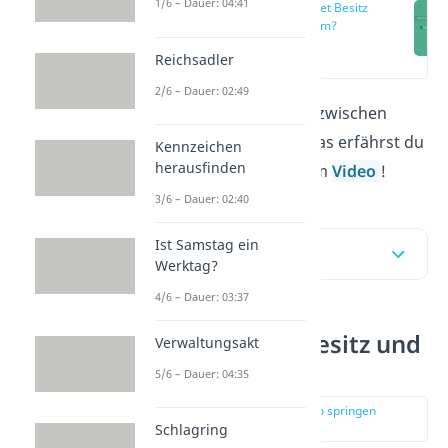
1/6 – Dauer: 04:41
Was bedeutet Besitz
und Eigentum?
(00:12)
Reichsadler
2/6 – Dauer: 02:49
Was ist der Unterschied zwischen
Besitz und Eigentum
? Das erfährst du
Kennzeichen
herausfinden
in unserem Artikel und im
Video
!
3/6 – Dauer: 02:40
Ist Samstag ein
Inhaltsübersicht
Werktag?
4/6 – Dauer: 03:37
Was bedeutet Besitz und
Verwaltungsakt
Eigentum?
5/6 – Dauer: 04:35
zur Stelle im Video springen
(00:12)
Schlagring