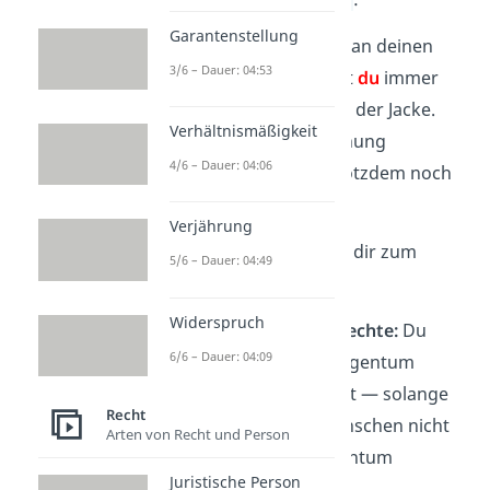
Garantenstellung
Wenn du deine Jacke an deinen
3/6 – Dauer: 04:53
Bruder
verleihst
, bist
du
immer
noch der Eigentümer der Jacke.
Verhältnismäßigkeit
Wenn du deine Wohnung
4/6 – Dauer: 04:06
vermietest
, ist sie trotzdem noch
dein Eigentum
.
Verjährung
Einige Punkte solltest du dir zum
5/6 – Dauer: 04:49
Eigentum merken:
Widerspruch
Eigentümer haben Rechte:
Du
6/6 – Dauer: 04:09
kannst mit deinem Eigentum
machen, was du willst — solange
Recht
du damit andere Menschen nicht
Arten von Recht und Person
verletzt oder ihr Eigentum
Juristische Person
beschädigst.