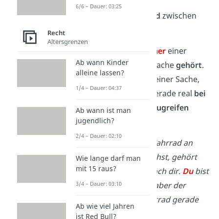
6/6 – Dauer: 03:25
Es gibt einen
Unterschied
zwischen
Eigentum
und
Besitz:
Recht
Altersgrenzen
Du bist der
Eigentümer
einer
Ab wann Kinder
Sache, wenn dir die Sache
gehört
.
alleine lassen?
Du bist der
Besitzer
einer Sache,
1/4 – Dauer: 04:37
wenn du die Sache gerade real
bei
dir hast
und auf sie
zugreifen
Ab wann ist man
jugendlich?
kannst.
2/4 – Dauer: 02:10
Beispiel:
Wenn du dein Fahrrad an
deinen Freund Tim verleihst, gehört
Wie lange darf man
mit 15 raus?
das Fahrrad trotzdem noch dir.
Du
bist
der
Eigentümer
.
Tim
ist aber der
3/4 – Dauer: 03:10
Besitzer
, weil er das Fahrrad gerade
Ab wie viel Jahren
bei sich hat.
ist Red Bull?