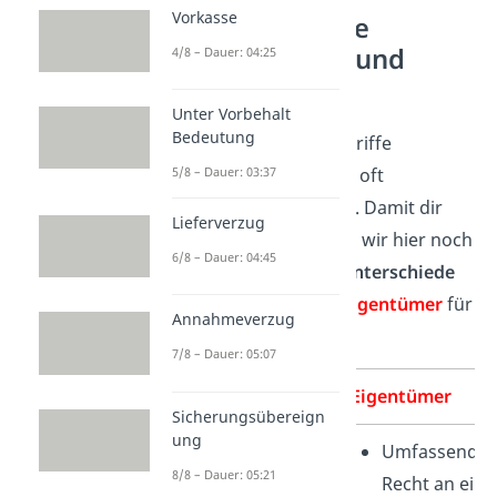
Vorkasse
Die Unterschiede
zwischen Besitz und
4/8 – Dauer: 04:25
Eigentum
Unter Vorbehalt
Bedeutung
Im Alltag werden die Begriffe
Eigentümer und Besitzer oft
5/8 – Dauer: 03:37
miteinander verwechselt. Damit dir
Lieferverzug
das nicht passiert, haben wir hier noch
6/8 – Dauer: 04:45
einmal die wichtigsten
Unterschiede
zwischen
Besitzer
und
Eigentümer
für
Annahmeverzug
dich zusammengefasst:
7/8 – Dauer: 05:07
Besitzer
Eigentümer
Sicherungsübereign
ung
Tatsächliche
Umfassende
8/8 – Dauer: 05:21
Herrschaft
Recht an eine