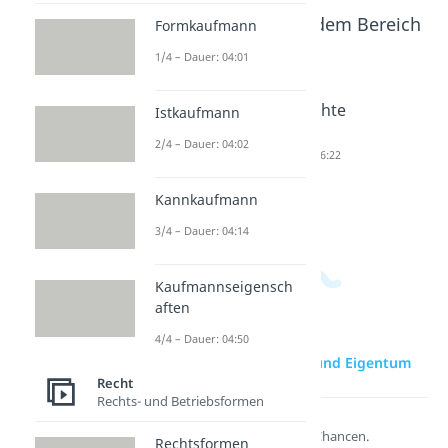
Beliebte Inhalte aus dem Bereich
Formkaufmann
Recht
1/4 – Dauer: 04:01
Was
Lizenz
Gutachte
Istkaufmann
bedeutet
Dauer: 03:12
nstil
2/4 – Dauer: 04:02
Copyrigh
Dauer: 06:22
t?
Kannkaufmann
Dauer: 04:24
3/4 – Dauer: 04:14
Kaufmannseigensch
aften
4/4 – Dauer: 04:50
zur Videoseite: Besitz und Eigentum
Recht
Rechts- und Betriebsformen
Lernen lohnt sich!
Entdecke hier deine Chancen.
Rechtsformen