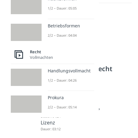
1/2 – Dauer: 05:05
Betriebsformen
2/2 – Dauer: 04:04
Recht
Vollmachten
Weitere Inhalte: Recht
Handlungsvollmacht
Eigentum und Copyright
1/2 – Dauer: 04:26
Eigentum
Dauer: 04:07
Besitz und Eigentum
Prokura
Dauer: 02:57
2/2 – Dauer: 05:14
Was bedeutet Copyright?
Dauer: 04:24
Lizenz
Dauer: 03:12