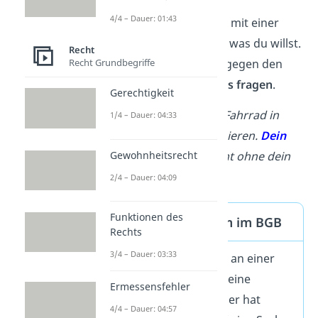
4/4 – Dauer: 01:43
Als Eigentümer darfst du mit einer
Sache fast
alles machen
, was du willst.
Recht
Recht Grundbegriffe
Als Besitzer musst du dagegen den
Eigentümer um Erlaubnis fragen
.
Gerechtigkeit
Beispiel:
Du
darfst dein Fahrrad in
1/4 – Dauer: 04:33
einer anderen Farbe lackieren.
Dein
Gewohnheitsrecht
Freund Tim
darf das nicht ohne dein
Einverständnis.
2/4 – Dauer: 04:09
Funktionen des
Besitz und Eigentum im BGB
Rechts
3/4 – Dauer: 03:33
Eigentum ist das
Recht
an einer
Sache, während Besitz eine
Ermessensfehler
Tatsache
ist. Der Besitzer hat
4/4 – Dauer: 04:57