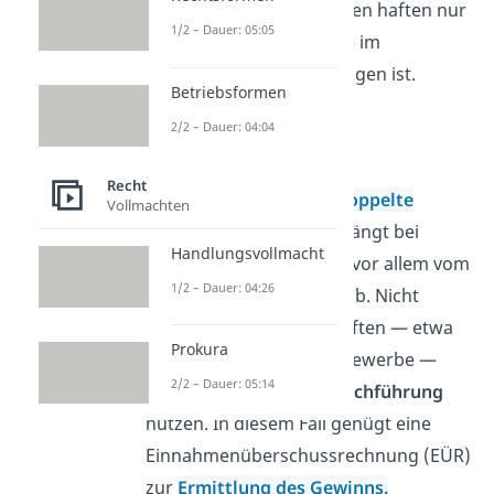
Kommanditisten
hingegen haften nur
1/2 – Dauer: 05:05
in Höhe ihrer Einlage, die im
Handelsregister eingetragen ist.
Betriebsformen
2/2 – Dauer: 04:04
Buchführung
Recht
Ob eine
einfache oder
doppelte
Vollmachten
Buchführung
nötig ist, hängt bei
Handlungsvollmacht
Personengesellschaften vor allem vom
1/2 – Dauer: 04:26
Handelsregistereintrag ab. Nicht
eingetragene Gesellschaften — etwa
Prokura
eine GbR ohne Handelsgewerbe —
2/2 – Dauer: 05:14
können eine
einfache Buchführung
nutzen. In diesem Fall genügt eine
Einnahmenüberschussrechnung (EÜR)
zur
Ermittlung des Gewinns.