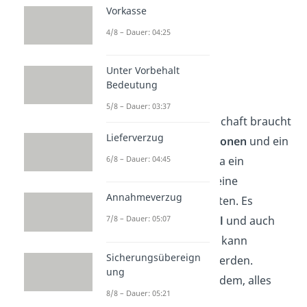
Vorkasse
4/8 – Dauer: 04:25
Unter Vorbehalt
Bedeutung
Gründung
5/8 – Dauer: 03:37
Für eine Personengesellschaft braucht
Lieferverzug
es
mindestens zwei Personen
und ein
6/8 – Dauer: 04:45
gemeinsames Ziel — etwa ein
Geschäft eröffnen oder eine
Annahmeverzug
freiberufliche Praxis starten. Es
7/8 – Dauer: 05:07
braucht
kein Startkapital
und auch
der Gesellschaftsvertrag kann
Sicherungsübereign
mündlich
geschlossen werden.
ung
Empfehlenswert ist trotzdem, alles
8/8 – Dauer: 05:21
schriftlich festzuhalten.