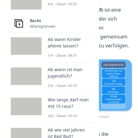
6/6 – Dauer: 03:25
Eine
Personengesellschaft
ist eine
Unternehmensform, bei der sich
Recht
Altersgrenzen
mindestens zwei Personen
zusammenschließen, um gemeinsam
Ab wann Kinder
ein
wirtschaftliches Ziel
zu verfolgen.
alleine lassen?
1/4 – Dauer: 04:37
Ab wann ist man
jugendlich?
2/4 – Dauer: 02:10
Wie lange darf man
mit 15 raus?
3/4 – Dauer: 03:10
Unternehmensformen
Ab wie viel Jahren
Die Gesellschafter — also die
ist Red Bull?