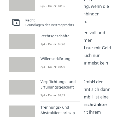
Die
KG
ist eine gute Lösung, wenn die
6/6 – Dauer: 04:35
Gründer
Kapitalgeber
einbinden
Recht
wollen. Es gibt zwei Rollen:
Grundlagen des Vertragsrechts
Komplementäre
haften voll und
Rechtsgeschäfte
führen das Unternehmen
1/4 – Dauer: 05:40
Kommanditisten
sind nur mit Geld
beteiligt und haften auch nur
Willenserklärung
damit. Sie haben dafür meist kein
2/4 – Dauer: 04:20
Mitspracherecht.
In der Praxis ist oft eine GmbH der
Verpflichtungs- und
Erfüllungsgeschäft
Komplementär — das nennt sich dann
3/4 – Dauer: 03:13
„GmbH & Co. KG“
. Eine GmbH ist eine
Kapitalgesellschaft mit
beschränkter
Trennungs- und
Haftung
: Sie haftet nur mit ihrem
Abstraktionsprinzip