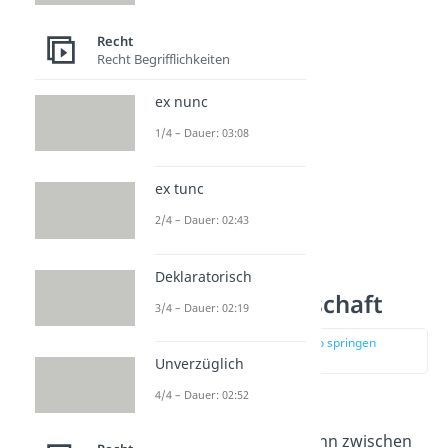
Geld.
Recht
Recht Begrifflichkeiten
ex nunc
1/4 – Dauer: 03:08
ex tunc
2/4 – Dauer: 02:43
Formen der
Deklaratorisch
Personengesellschaft
3/4 – Dauer: 02:19
zur Stelle im Video springen
(03:05)
Unverzüglich
4/4 – Dauer: 02:52
Bei der Gründung einer
Personengesellschaft kann zwischen