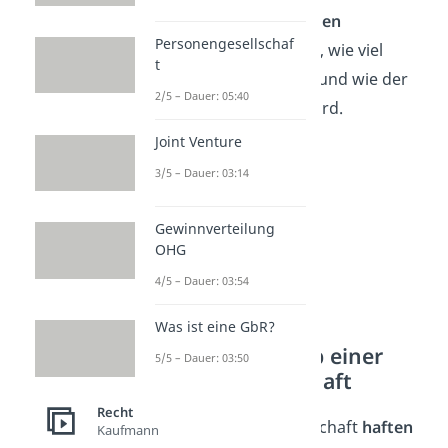
werden. Denn, die
Einlagen
Personengesellschaf
entscheiden mit darüber, wie viel
t
Stimmrecht
jemand hat und wie der
2/5 – Dauer: 05:40
Gewinn
später verteilt wird.
Joint Venture
3/5 – Dauer: 03:14
Gewinnverteilung
OHG
4/5 – Dauer: 03:54
Was ist eine GbR?
Haftung innerhalb einer
5/5 – Dauer: 03:50
Personengesellschaft
Recht
In einer Personengesellschaft
haften
Kaufmann