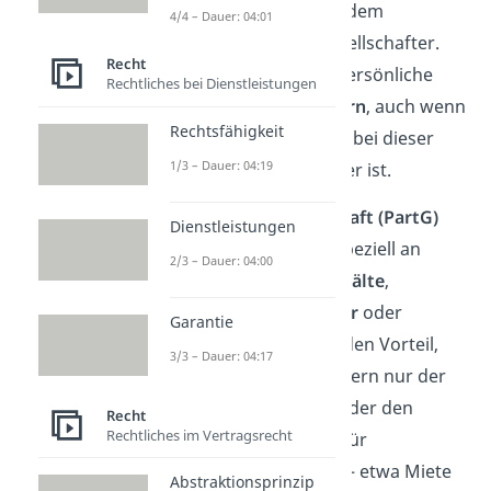
Stammkapital, nicht mit dem
4/4 – Dauer: 04:01
Privatvermögen der Gesellschafter.
Recht
Dadurch lässt sich das persönliche
Rechtliches bei Dienstleistungen
Risiko deutlich verringern
, auch wenn
Rechtsfähigkeit
der steuerliche Aufwand bei dieser
1/3 – Dauer: 04:19
Konstruktion etwas höher ist.
Partnerschaftsgesellschaft (PartG)
Dienstleistungen
Eine
PartG
richtet sich speziell an
2/3 – Dauer: 04:00
Freiberufler — etwa
Anwälte
,
Architekten
,
Handwerker
oder
Garantie
Psychologen
. Sie bietet den Vorteil,
3/3 – Dauer: 04:17
dass bei beruflichen Fehlern nur der
jeweilige Partner haftet, der den
Recht
Rechtliches im Vertragsrecht
Auftrag bearbeitet hat. Für
gemeinsame Schulden — etwa Miete
Abstraktionsprinzip