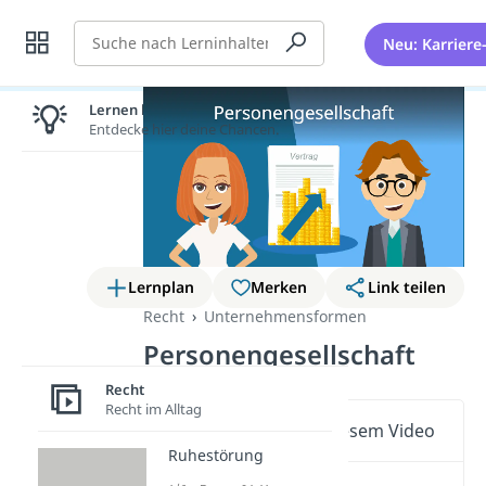
Suche
Neu: Karriere
Lernen lohnt sich!
Entdecke hier deine Chancen.
Lernplan
Merken
Link teilen
Recht
Unternehmensformen
Personengesellschaft
Recht
Recht im Alltag
Wichtige Inhalte in diesem Video
Ruhestörung