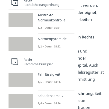
Recht
Rechtliche Rangordnung
mehreren
Formen
gewählt werden.
Welche sich für die Gründer eignet,
Abstrakte
hängt davon ab, wie sie arbeiten
Normenkontrolle
wollen.
1/2 – Dauer: 05:51
Gesellschaft bürgerlichen Rechts
Normenpyramide
(GbR)
2/2 – Dauer: 03:22
Die
GbR
ist die einfachste und
flexibelste Form. Die Gründer
Recht
Rechtliche Prinzipien
brauchen kein Mindestkapital. Auch
eine Eintragung ins Handelsregister ist
Fahrlässigkeit
nicht nötig. Die Gewinnermittlung
1/6 – Dauer: 04:36
läuft über eine einfache
Einnahmenüberschussrechnung
. Seit
Schadensersatz
2024 kann eine GbR ins neue
2/6 – Dauer: 05:36
Gesellschaftsregister eintragen