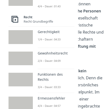
beteiligten Personen — können
4/4 – Dauer: 01:43
natürliche oder juristische Personen
Recht
sein. Aber die Personengesellschaft
Recht Grundbegriffe
selbst ist keine eigene juristische
Person. Deshalb liegen alle Rechte und
Gerechtigkeit
Pflichten bei den Gesellschaftern
1/4 – Dauer: 04:33
selbst — wie auch die
Haftung mit
ihrem Privatvermögen
.
Gewohnheitsrecht
2/4 – Dauer: 04:09
Für die Gründung einer
Personengesellschaft ist
kein
Funktionen des
Mindestkapital
erforderlich. Denn die
Rechts
Gesellschafter
und ihr persönliches
3/4 – Dauer: 03:33
Mitwirken stehen im Mittelpunkt. Im
Ermessensfehler
Gegensatz dazu zählt bei einer
Kapitalgesellschaft das eingebrachte
4/4 – Dauer: 04:57