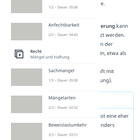
oder Kredite — haften alle.
1/2 – Dauer: 05:06
Mit einer
Anfechtbarkeit
Berufshaftpflichtversicherung
kann
die Haftung aber begrenzt werden.
2/2 – Dauer: 04:42
Dann muss das im Namen der
Recht
Gesellschaft kenntlich sein, etwa als
Mängel und Haftung
„
PartG mbB
“ (=
Sachmangel
Partnerschaftsgesellschaft mit
beschränkter Berufshaftung).
1/3 – Dauer: 05:00
Mängelarten
Stille Gesellschaft
2/3 – Dauer: 02:52
Die
stille Gesellschaft
ist eine eher
unbekannte, aber besonders
Beweislastumkehr
flexible Form der
3/3 – Dauer: 03:51