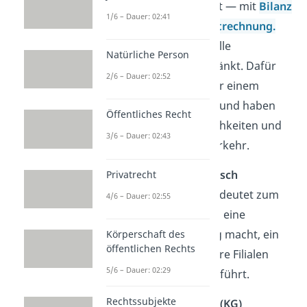
Buchführung
verpflichtet — mit
Bilanz
1/6 – Dauer: 02:41
und
Gewinn- und Verlustrechnung.
Wie bei der GbR haften alle
Natürliche Person
Gesellschafter unbeschränkt. Dafür
2/6 – Dauer: 02:52
können sie als OHG unter einem
Firmennamen
auftreten und haben
Öffentliches Recht
mehr Gestaltungsmöglichkeiten und
3/6 – Dauer: 02:43
Ansehen im Geschäftsverkehr.
Übrigens:
Ein
kaufmännisch
Privatrecht
organisierter Betrieb
bedeutet zum
4/6 – Dauer: 02:55
Beispiel, dass der Betrieb eine
ordentliche Buchführung macht, ein
Körperschaft des
öffentlichen Rechts
großes Lager hat, mehrere Filialen
5/6 – Dauer: 02:29
besitzt und viel Personal führt.
Rechtssubjekte
Kommanditgesellschaft (KG)