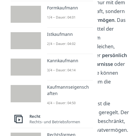
die Gesellschafter
nicht nur mit dem
Formkaufmann
Vermögen der Gesellschaft, sondern
1/4 – Dauer: 04:01
auch mit ihrem
Privatvermögen
. Das
bedeutet: Reichen die Mittel der
Istkaufmann
Gesellschaft nicht aus, um
2/4 – Dauer: 04:02
Verbindlichkeiten zu begleichen,
müssen die Gesellschafter
persönlich
Kannkaufmann
einspringen
. Sogar
Ersparnisse
oder
3/4 – Dauer: 04:14
persönliche Gegenstände können
herangezogen werden, um die
Kaufmannseigensch
Schulden zu decken.
aften
Ausnahme:
Bei einer
KG
ist die
4/4 – Dauer: 04:50
Haftung unterschiedlich
geregelt. Der
Recht
Komplementär
haftet unbeschränkt,
Rechts- und Betriebsformen
also auch mit seinem Privatvermögen.
Rechtsformen