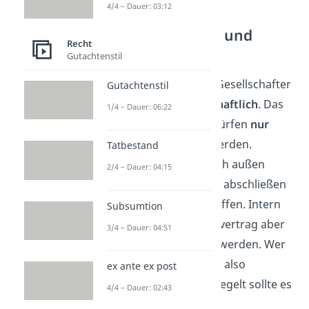
4/4 – Dauer: 03:12
Geschäftsführung und
Recht
Vertretung
Gutachtenstil
In der Regel führen alle Gesellschafter
Gutachtenstil
die Geschäfte
gemeinschaftlich
. Das
1/4 – Dauer: 06:22
heißt: Entscheidungen dürfen
nur
gemeinsam
getroffen werden.
Tatbestand
Außerdem darf jeder nach außen
2/4 – Dauer: 04:15
handeln — also Verträge abschließen
oder Entscheidungen treffen. Intern
Subsumtion
können im Gesellschaftsvertrag aber
3/4 – Dauer: 04:51
Abweichungen geregelt werden. Wer
was entscheiden darf, ist also
ex ante ex post
verhandelbar
— klar geregelt sollte es
4/4 – Dauer: 02:43
aber auf jeden Fall sein.