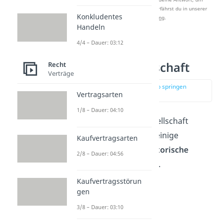
Studyflix zu verbessern. Mehr dazu erfährst du in unserer
Konkludentes
Datenschutzerklärung
.
Handeln
4/4 – Dauer: 03:12
Merkmale einer
Personengesellschaft
Recht
Verträge
zur Stelle im Video springen
Vertragsarten
(01:04)
1/8 – Dauer: 04:10
Bevor eine Personengesellschaft
gegründet wird, sollten einige
Kaufvertragsarten
rechtliche und organisatorische
2/8 – Dauer: 04:56
Punkte
beachtet werden.
Kaufvertragsstörun
gen
3/8 – Dauer: 03:10