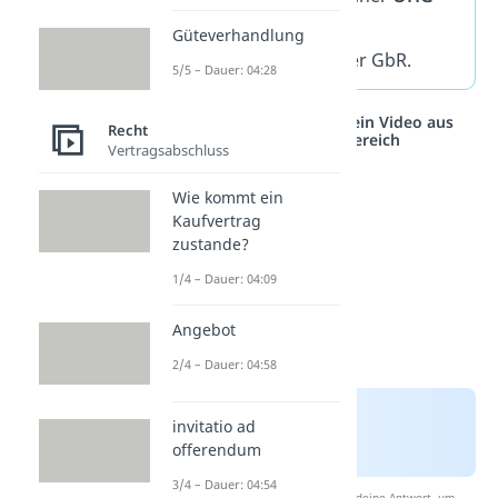
oder
KG
, nicht aber bei
Güteverhandlung
Freiberuflern oder einer GbR.
5/5 – Dauer: 04:28
Studyflix vernetzt: Hier ein Video aus
Recht
einem anderen Bereich
Vertragsabschluss
Wie kommt ein
Kaufvertrag
zustande?
1/4 – Dauer: 04:09
Angebot
2/4 – Dauer: 04:58
invitatio ad
offerendum
3/4 – Dauer: 04:54
Nach Beantwortung speichern wir deine Antwort, um