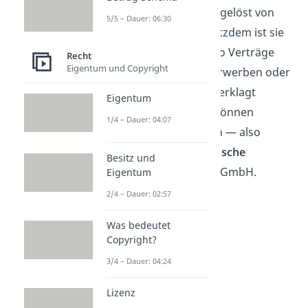
bedeutet, sie ist nicht losgelöst von
5/5 – Dauer: 06:30
den Gesellschaftern. Trotzdem ist sie
rechtsfähig
. Sie kann also Verträge
Recht
Eigentum und Copyright
abschließen, Eigentum erwerben oder
vor Gericht klagen und verklagt
Eigentum
werden. Gesellschafter können
1/4 – Dauer: 04:07
natürliche Personen
sein — also
Menschen — oder
juristische
Besitz und
Personen
, wie etwa eine GmbH.
Eigentum
2/4 – Dauer: 02:57
Was bedeutet
Copyright?
3/4 – Dauer: 04:24
Lizenz