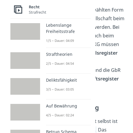
Recht
Unabhängig von der gewählten Form
Strafrecht
muss eine Personengesellschaft beim
Lebenslange
Finanzamt
angemeldet werden. Bei
Freiheitsstrafe
gewerblicher Tätigkeit auch beim
1/5 – Dauer: 04:09
Gewerbeamt
. OHG und KG müssen
sich zusätzlich ins
Handelsregister
Straftheorien
eintragen, die PartG ins
2/5 – Dauer: 04:54
Partnerschaftsregister
und die GbR
kann sich ins
Gesellschaftsregister
Deliktsfähigkeit
eintragen.
3/5 – Dauer: 03:05
Auf Bewährung
Rechtliche Stellung
4/5 – Dauer: 02:24
Die Personengesellschaft selbst ist
keine
juristische Person.
Das
Betrug Schema