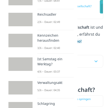
1/6 – Dauer: 04:41
Was ist eine
Personengesellschaft?
(00:12)
Reichsadler
2/6 – Dauer: 02:49
Was eine
Personengesellschaft
ist und
welche
Merkmale
sie hat, erfährst du
Kennzeichen
herausfinden
hier und in unserem
Video!
3/6 – Dauer: 02:40
Ist Samstag ein
Inhaltsübersicht
Werktag?
4/6 – Dauer: 03:37
Was ist eine
Verwaltungsakt
Personengesellschaft?
5/6 – Dauer: 04:35
zur Stelle im Video springen
(00:12)
Schlagring