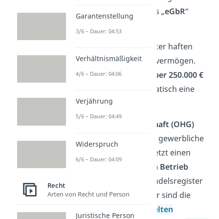
lassen — dann tritt sie als „
eGbR
“
Garantenstellung
(eingetragene GbR) auf.
3/6 – Dauer: 04:53
Wichtig:
Alle Gesellschafter haften
Verhältnismäßigkeit
voll, auch mit dem Privatvermögen.
Und ab einem
Umsatz über 250.000 €
4/6 – Dauer: 04:06
wird aus der GbR automatisch eine
Verjährung
OHG daraus.
5/6 – Dauer: 04:49
Offene Handelsgesellschaft (OHG)
Eine
OHG
ist für größere gewerbliche
Widerspruch
Vorhaben gedacht. Sie setzt einen
6/6 – Dauer: 04:09
kaufmännisch geführten Betrieb
voraus und muss ins Handelsregister
Recht
eingetragen werden. Hier sind die
Arten von Recht und Person
Gesellschafter zur
doppelten
Juristische Person