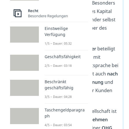
Personengesellschaft. Besonders
Recht
dann, wenn zusätzliches Kapital
Besondere Regelungen
benötigt wird. Die Gründer selbst
bleiben dabei die Inhaber des
Einstweilige
Verfügung
Unternehmens.
1/5 – Dauer: 05:32
Der
stille Gesellschafter
beteiligt
Geschäftsfähigkeit
sich nur finanziell oder mit
Leistungen — ohne Mitsprache bei
2/5 – Dauer: 03:18
Entscheidungen. Er tritt auch
nach
Beschränkt
außen nicht
in Erscheinung
und
geschäftsfähig
haftet nicht
gegenüber Kunden
3/5 – Dauer: 04:28
oder Lieferanten.
Taschengeldparagra
Wichtig:
Eine stille Gesellschaft ist
ph
nur bei
Handelsunternehmen
4/5 – Dauer: 03:54
möglich, also z. B. bei einer
OHG