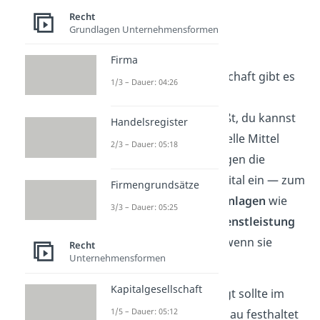
Recht
Grundlagen Unternehmensformen
Kapitaleinlagen
Firma
In einer Personengesellschaft gibt es
1/3 – Dauer: 04:26
kein vorgeschriebenes
Mindestkapital
. Das heißt, du kannst
Handelsregister
auch ohne große finanzielle Mittel
2/3 – Dauer: 05:18
gründen. Trotzdem bringen die
Gesellschafter meist Kapital ein — zum
Firmengrundsätze
Beispiel
Geld
oder
Sachanlagen
wie
3/3 – Dauer: 05:25
Fahrzeuge. Auch eine
Dienstleistung
kann als Einlage gelten, wenn sie
Recht
Unternehmensformen
dauerhaft erbracht wird.
Kapitalgesellschaft
Wichtig:
Wer was beiträgt sollte im
1/5 – Dauer: 05:12
Gesellschaftsvertrag genau festhaltet