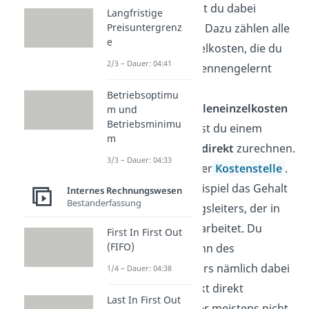
Produkt nennst du dabei
Langfristige
Kostenträger
. Dazu zählen alle
Preisuntergrenz
e
Arten der Einzelkosten, die du
2/3 – Dauer: 04:41
oben bereits kennengelernt
hast.
Betriebsoptimu
Die
Kostenstelleneinzelkosten
m und
Betriebsminimu
dagegen kannst du einem
m
Produkt
nicht
direkt
zurechnen.
3/3 – Dauer: 04:33
Dafür aber einer
Kostenstelle
.
Das ist zum Beispiel das Gehalt
Internes Rechnungswesen
Bestanderfassung
eines Abteilungsleiters, der in
der Fertigung arbeitet. Du
First In First Out
(FIFO)
kannst den Lohn des
Abteilungsleiters nämlich dabei
1/4 – Dauer: 04:38
keinem Produkt direkt
Last In First Out
zuordnen, da er meistens nicht