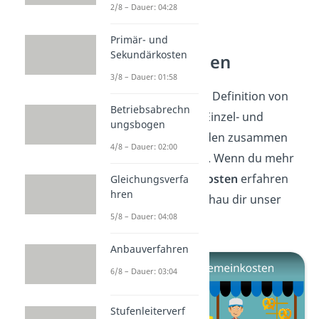
2/8 – Dauer: 04:28
Einzel- und
Primär- und
Sekundärkosten
Gemeinkosten
3/8 – Dauer: 01:58
Jetzt kennst du die Definition von
Betriebsabrechn
Einzelkosten. Die Einzel- und
ungsbogen
Gemeinkosten bilden zusammen
4/8 – Dauer: 02:00
die Gesamtkosten. Wenn du mehr
über die
Gemeinkosten
erfahren
Gleichungsverfa
hren
möchtest, dann schau dir unser
5/8 – Dauer: 04:08
Video
dazu an!
Anbauverfahren
6/8 – Dauer: 03:04
Stufenleiterverf