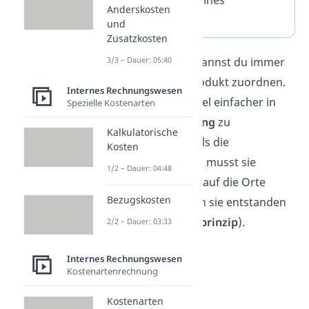
Anderskosten
Unternehmens.
und
Zusatzkosten
Die Einzelkosten kannst du immer
3/3 – Dauer: 05:40
konkret
einem Produkt zuordnen.
Internes Rechnungswesen
Deshalb sind sie viel einfacher in
Spezielle Kostenarten
der
Kostenrechnung
zu
Kalkulatorische
berücksichtigen, als die
Kosten
Gemeinkosten. Du musst sie
1/2 – Dauer: 04:48
nämlich nicht erst auf die Orte
Bezugskosten
verteilen, an denen sie entstanden
sind (
Verursacherprinzip
).
2/2 – Dauer: 03:33
Internes Rechnungswesen
Kostenartenrechnung
Kostenarten