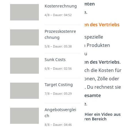
sondern der
gesamten
Kostenrechnung
Endproduktmenge.
4/8 – Dauer: 04:52
Sondereinzelkosten des Vertriebs
Prozesskostenre
Kosten, die du für spezielle
chnung
Verpackungen von Produkten
5/8 – Dauer: 05:38
bezahlst, nennst du
Sunk Costs
Sondereinzelkosten des Vertriebs
.
6/8 – Dauer: 02:56
Darunter fallen auch die Kosten für
besondere Provisionen, Zölle oder
Target Costing
Ausgangsfrachten. Du rechnest sie
7/8 – Dauer: 05:29
auch hier für die
gesamte
Endproduktmenge
.
Angebotsverglei
Studyflix vernetzt: Hier ein Video aus
ch
einem anderen Bereich
8/8 – Dauer: 04:46