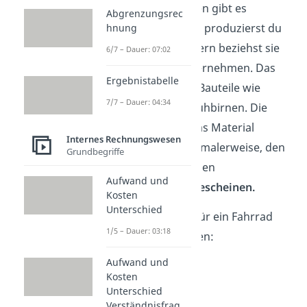
oder Holz. Daneben gibt es
Abgrenzungsrec
Fremdbauteile. Sie produzierst du
hnung
nicht selber, sondern beziehst sie
6/7 – Dauer: 07:02
von externen Unternehmen. Das
Ergebnistabelle
sind zum Beispiel Bauteile wie
7/7 – Dauer: 04:34
Schlösser oder Glühbirnen. Die
Kostenhöhe für das Material
Internes Rechnungswesen
entnimmst du normalerweise, den
Grundbegriffe
Stücklisten
oder den
Aufwand und
Materialentnahmescheinen.
Kosten
Unterschied
📄 Die
Stückliste
für ein Fahrrad
1/5 – Dauer: 03:18
könnte so aussehen:
Aufwand und
1 Lenker
Kosten
2 Räder
Unterschied
1 Sattel
Verständnisfrag