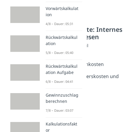
Vorwärtskalkulat
ion
4/8 – Dauer: 05:31
Weitere Inhalte: Internes
Rechnungswesen
Rückwärtskalkul
ation
Kostenarten im Detail
Einzelkosten
5/8 – Dauer: 05:40
Dauer: 03:22
Einzel- und Gemeinkosten
Rückwärtskalkul
Dauer: 04:36
ation Aufgabe
Grundkosten, Anderskosten und
6/8 – Dauer: 04:41
Zusatzkosten
Dauer: 05:40
Gewinnzuschlag
berechnen
7/8 – Dauer: 03:07
Kalkulationsfakt
or