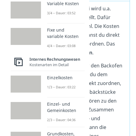
Variable Kosten
In einer Bäckerei wird u.a.
3/4 – Dauer: 03:52
Kuchen hergestellt. Dafür
brauchst du Mehl. Die Kosten
Fixe und
für das Mehl kannst du direkt
variable Kosten
dem Kuchen zuordnen. Das
4/4 – Dauer: 03:08
sind
Einzelkosten
.
Internes Rechnungswesen
Kostenarten im Detail
Stromkosten für den Backofen
dagegen kannst du dem
Einzelkosten
Kuchen nicht direkt zuordnen,
1/3 – Dauer: 03:22
da sie für alle Gebäckstücke
anfallen. Sie gehören zu den
Einzel- und
Gemeinkosten
. Zusammen
Gemeinkosten
bilden die Einzel- und
2/3 – Dauer: 04:36
Gemeinkosten dann die
Grundkosten,
Gesamtkosten
eines