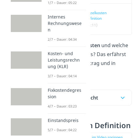
1/7 – Dauer: 05:22
Einzelkosten
Internes
Definition
Rechnungswese
(00:11)
n
2/7 – Dauer: 04:34
Was sind
Einzelkosten
und welche
Kosten- und
Arten davon gibt es? Das erfährst
Leistungsrechn
du in unserem Beitrag und in
ung (KLR)
unserem
Video
!
3/7 – Dauer: 04:14
Fixkostendegres
sion
Inhaltsübersicht
4/7 – Dauer: 03:23
Einstandspreis
Einzelkosten Definition
5/7 – Dauer: 04:22
zur Stelle im Video springen