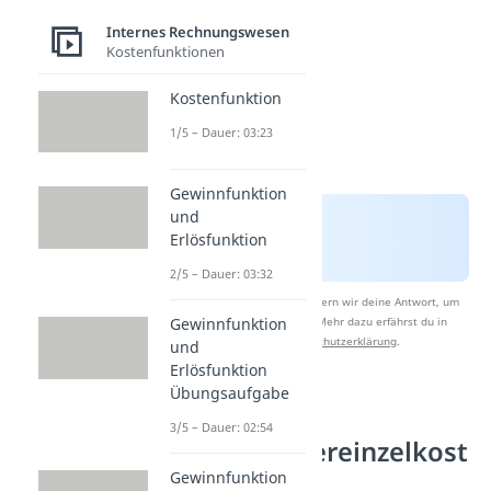
Internes Rechnungswesen
Kostenfunktionen
Kostenfunktion
1/5 – Dauer: 03:23
Gewinnfunktion
und
Erlösfunktion
2/5 – Dauer: 03:32
Nach Beantwortung speichern wir deine Antwort, um
Studyflix zu verbessern. Mehr dazu erfährst du in
Gewinnfunktion
unserer
Datenschutzerklärung
.
und
Erlösfunktion
Übungsaufgabe
Unterschied
3/5 – Dauer: 02:54
Kostenträgereinzelkost
en und
Gewinnfunktion