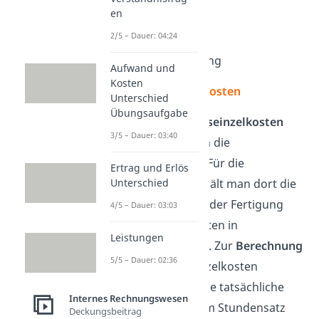
en
1 Rahmen
2/5 – Dauer: 04:24
2 Pedale
1 Gangschaltung
Aufwand und
Kosten
Fertigungseinzelkosten
Unterschied
Übungsaufgabe
Bei den
Fertigungseinzelkosten
3/5 – Dauer: 03:40
handelt es sich um die
Fertigungslöhne
. Für die
Ertrag und Erlös
Unterschied
Kostenrechnung hält man dort die
einzelnen Schritte der Fertigung
4/5 – Dauer: 03:03
und Fertigungszeiten in
Leistungen
Arbeitsplänen fest. Zur
Berechnung
5/5 – Dauer: 02:36
der Fertigungseinzelkosten
multiplizierst du die tatsächliche
Internes Rechnungswesen
Arbeitszeit mit dem Stundensatz
Deckungsbeitrag