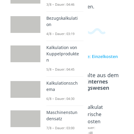
3/8 – Dauer: 04:46
verwandten Themen.
Bezugskalkulati
on
4/8 – Dauer: 03:19
Kalkulation von
Kuppelprodukte
zur Videoseite: Einzelkosten
n
5/8 – Dauer: 04:45
Beliebte Inhalte aus dem
Bereich
Internes
Kalkulationssch
Rechnungswesen
ema
6/8 – Dauer: 04:30
Einzel-
Grundk
Kalkulat
Maschinenstun
und
osten,
orische
densatz
Gemein
Andersk
Kosten
kosten
osten
Dauer:
7/8 – Dauer: 03:00
04:48