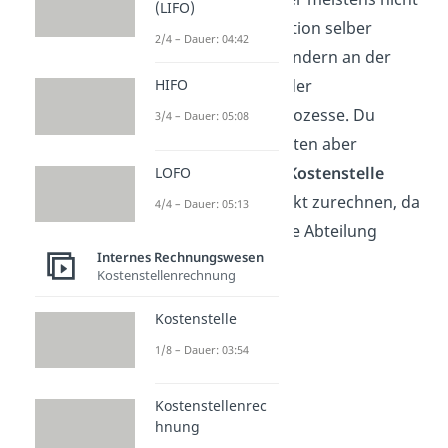
(LIFO)
an der Produktion selber
2/4 – Dauer: 04:42
beteiligt ist, sondern an der
Koordination der
HIFO
Produktionsprozesse. Du
3/4 – Dauer: 05:08
kannst die Kosten aber
trotzdem der
Kostenstelle
LOFO
Fertigung
direkt zurechnen, da
4/4 – Dauer: 05:13
er nur für diese Abteilung
Internes Rechnungswesen
zuständig ist.
Kostenstellenrechnung
Kostenstelle
1/8 – Dauer: 03:54
Kostenstellenrec
hnung