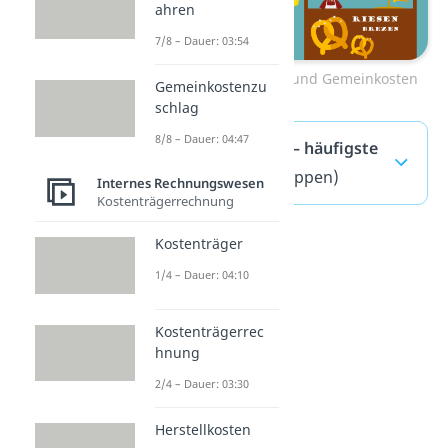
ahren
7/8 – Dauer: 03:54
Zum Video: Einzel- und Gemeinkosten
Gemeinkostenzu
schlag
8/8 – Dauer: 04:47
Einzelkosten — häufigste
Fragen
(ausklappen)
Internes Rechnungswesen
Kostenträgerrechnung
Kostenträger
1/4 – Dauer: 04:10
Kostenträgerrec
hnung
2/4 – Dauer: 03:30
Herstellkosten