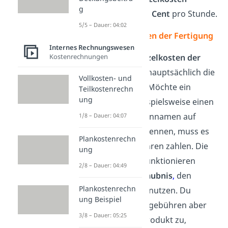
g
betragen damit
75 Cent
pro Stunde.
5/5 – Dauer: 04:02
Sondereinzelkosten der Fertigung
Internes Rechnungswesen
Kostenrechnungen
Zu den
Sondereinzelkosten der
Fertigung
zählen hauptsächlich die
Vollkosten- und
Lizenzgebühren
. Möchte ein
Teilkostenrechn
ung
Unternehmen beispielsweise einen
berühmten Markennamen auf
1/8 – Dauer: 04:07
ihren Produkten nennen, muss es
Plankostenrechn
dafür Lizenzgebühren zahlen. Die
ung
Lizenzgebühren funktionieren
2/8 – Dauer: 04:49
dabei wie eine
Erlaubnis
,
den
Plankostenrechn
Markennamen zu nutzen. Du
ung Beispiel
ordnest die Lizenzgebühren
aber
3/8 – Dauer: 05:25
nicht nur einem Produkt zu,