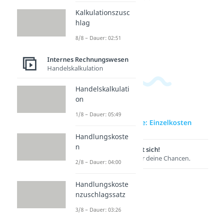
Dauer:
und
04:36
Kalkulationszusc
Zusatzk
hlag
osten
Dauer:
8/8 – Dauer: 02:51
05:40
Internes Rechnungswesen
Handelskalkulation
Handelskalkulati
on
1/8 – Dauer: 05:49
zur Videoseite: Einzelkosten
Handlungskoste
n
Lernen lohnt sich!
Entdecke hier deine Chancen.
2/8 – Dauer: 04:00
Handlungskoste
nzuschlagssatz
3/8 – Dauer: 03:26