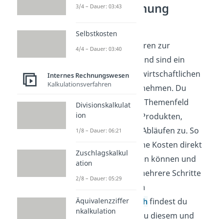
Kostenrechnung
3/4 – Dauer: 03:43
verstehen
Selbstkosten
Einzelkosten gehören zur
4/4 – Dauer: 03:40
Kostenrechnung und sind ein
wichtiger Teil der wirtschaftlichen
Internes Rechnungswesen
Kalkulationsverfahren
Planung im Unternehmen. Du
ordnest in diesem Themenfeld
Divisionskalkulat
ion
Kosten einzelnen Produkten,
Abteilungen oder Abläufen zu. So
1/8 – Dauer: 06:21
erkennst du, welche Kosten direkt
Zuschlagskalkul
zugeordnet werden können und
ation
welche nur über mehrere Schritte
2/8 – Dauer: 05:29
verteilt werden. Im
Wirtschaftsbereich
Äquivalenzziffer
findest du
nkalkulation
passende Videos zu diesem und