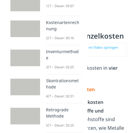
1/7 – Dauer: 05:07
Kostenartenrech
nung
Arten der Einzelkosten
2/7 – Dauer: 05:16
zur Stelle im Video springen
Inventurmethod
(00:56)
e
3/7 – Dauer: 02:25
Du teilst die Einzelkosten in
vier
Arten
ein:
Skontrationsmet
hode
Materialeinzelkosten
4/7 – Dauer: 02:31
Die
Materialeinzelkosten
Retrograde
beinhalten
Rohstoffe und
Methode
Fremdbauteile
. Rohstoffe sind
5/7 – Dauer: 02:25
natürliche Ressourcen, wie Metalle