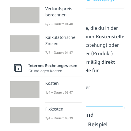
(00:11)
Verkaufspreis
berechnen
Einzelkosten
sind
6/7 – Dauer: 04:40
Kostenbestandteile, die du in der
Kostenrechnung einer
Kostenstelle
Kalkulatorische
Zinsen
(Ort der Kostenentstehung) oder
einem
Kostenträger
(Produkt)
7/7 – Dauer: 04:47
mengen- und wertmäßig
direkt
Internes Rechnungswesen
zuordnest.
Beispiele
für
Grundlagen Kosten
Einzelkosten sind
Kosten
Materialkosten oder
1/4 – Dauer: 03:47
Fertigungslöhne.
Fixkosten
Einzelkosten und
2/4 – Dauer: 03:39
Gemeinkosten Beispiel