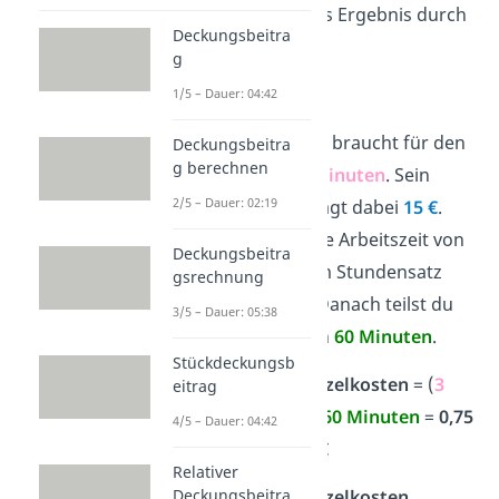
und teilst dann das Ergebnis durch
Deckungsbeitra
eine Stunde.
g
Beispiel:
1/5 – Dauer: 04:42
Ein Mechatroniker braucht für den
Deckungsbeitra
g berechnen
Reifenwechsel
3 Minuten
. Sein
2/5 – Dauer: 02:19
Stundensatz
beträgt dabei
15 €
.
Jetzt nimmst du die Arbeitszeit von
Deckungsbeitra
3 Minuten mit dem Stundensatz
gsrechnung
von 15 Euro mal. Danach teilst du
3/5 – Dauer: 05:38
das Produkt durch
60 Minuten
.
Stückdeckungsb
Fertigungseinzelkosten
= (
3
eitrag
Minuten
•
15 €
) /
60
Minuten
=
0,75
4/5 – Dauer: 04:42
€
Relativer
Die
Deckungsbeitra
Fertigungseinzelkosten