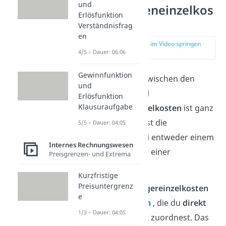
und
Kostenstelleneinzelkos
Erlösfunktion
ten
Verständnisfrag
en
zur Stelle im Video springen
(02:31)
4/5 – Dauer: 06:06
Gewinnfunktion
Der Unterschied zwischen den
und
Kostenträger- und
Erlösfunktion
Klausuraufgabe
Kostenstelleneinzelkosten
ist ganz
einfach. Du ordnest die
5/5 – Dauer: 04:05
Einzelkosten dabei entweder einem
Internes Rechnungswesen
Kostenträger oder einer
Preisgrenzen- und Extrema
Kostenstelle zu.
Kurzfristige
Preisuntergrenz
Die
Kostenträgereinzelkosten
e
sind die
Kosten
, die du
direkt
1/3 – Dauer: 04:05
einem Produkt zuordnest. Das