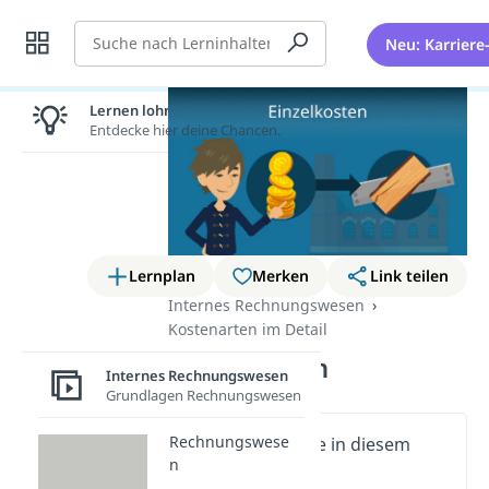
Suche
Neu: Karriere
Lernen lohnt sich!
Entdecke hier deine Chancen.
Lernplan
Merken
Link teilen
Internes Rechnungswesen
Kostenarten im Detail
Einzelkosten
Internes Rechnungswesen
Grundlagen Rechnungswesen
Rechnungswese
Wichtige Inhalte in diesem
n
Video