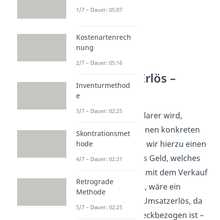
1/7 – Dauer: 05:07
Kostenartenrech
nung
2/7 – Dauer: 05:16
Ertrag und Erlös –
Inventurmethod
Beispiel
e
3/7 – Dauer: 02:25
Damit das etwas klarer wird,
schauen wir uns einen konkreten
Skontrationsmet
Fall an. Betrachten wir hierzu einen
hode
Autohersteller. Das Geld, welches
4/7 – Dauer: 02:31
das Unternehmen mit dem Verkauf
Retrograde
der Autos verdient, wäre ein
Methode
Beispiel für einen Umsatzerlös, da
5/7 – Dauer: 02:25
dieser betriebszweckbezogen ist –