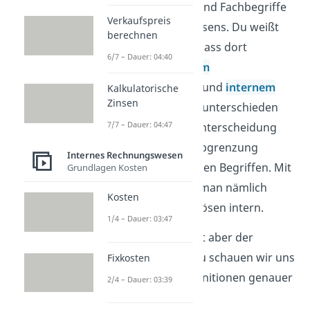
Ertrag und Erlös sind Fachbegriffe
Verkaufspreis
des Rechnungswesens. Du weißt
berechnen
bestimmt schon, dass dort
6/7 – Dauer: 04:40
zwischen
externem
Rechnungswesen
und
internem
Kalkulatorische
Zinsen
Rechnungswesen
unterschieden
7/7 – Dauer: 04:47
wird. Auf dieser Unterscheidung
basiert auch die Abgrenzung
Internes Rechnungswesen
zwischen den beiden Begriffen. Mit
Grundlagen Kosten
Erträgen rechnet man nämlich
Kosten
extern und mit Erlösen intern.
1/4 – Dauer: 03:47
Was genau ist jetzt aber der
Unterschied? Dazu schauen wir uns
Fixkosten
die jeweiligen Definitionen genauer
2/4 – Dauer: 03:39
an.