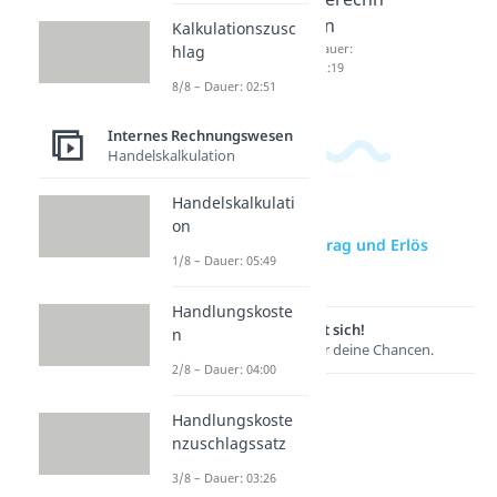
04:42
en
Kalkulationszusc
Dauer:
hlag
02:19
8/8 – Dauer: 02:51
Internes Rechnungswesen
Handelskalkulation
Handelskalkulati
on
zur Videoseite: Ertrag und Erlös
1/8 – Dauer: 05:49
Unterschied
Handlungskoste
Lernen lohnt sich!
n
Entdecke hier deine Chancen.
2/8 – Dauer: 04:00
Handlungskoste
nzuschlagssatz
3/8 – Dauer: 03:26