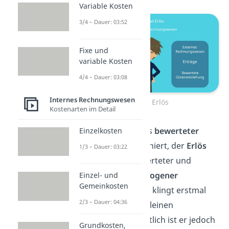
Variable Kosten
3/4 – Dauer: 03:52
Fixe und
variable Kosten
4/4 – Dauer: 03:08
Internes Rechnungswesen
Ertrag Erlös
Kostenarten im Detail
Der
Ertrag
wird als
bewerteter
Einzelkosten
Wertzuwachs
definiert, der
Erlös
1/3 – Dauer: 03:22
hingegen als bewerteter und
betriebszweckbezogener
Einzel- und
Gemeinkosten
Wertzuwachs. Das klingt erstmal
2/3 – Dauer: 04:36
nach einem sehr kleinen
Unterschied, inhaltlich ist er jedoch
Grundkosten,