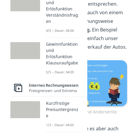
und
dem Ertrag genau entsprechen.
Erlösfunktion
Dann spricht man auch von einem
Verständnisfrag
Grunderlös
, beziehungsweise
en
einem
Zweckertrag.
Ein Beispiel
4/5 – Dauer: 06:06
hierfür wäre ganz einfach unser
Gewinnfunktion
Gewinn aus dem Verkauf der Autos.
und
Erlösfunktion
Klausuraufgabe
5/5 – Dauer: 04:05
Internes Rechnungswesen
Preisgrenzen- und Extrema
Kurzfristige
Preisuntergrenz
Andersertrag und Anderserlös
e
1/3 – Dauer: 04:05
Zum anderen kann es aber auch