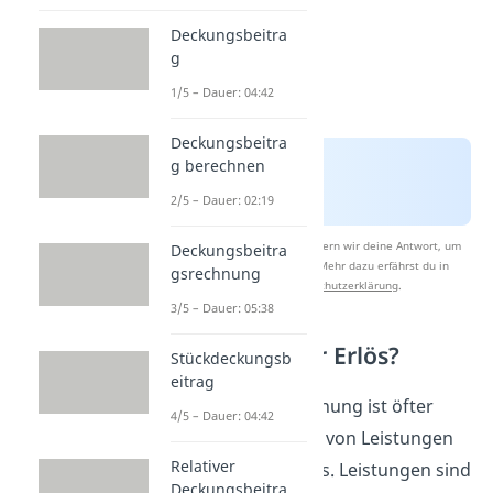
Deckungsbeitra
g
1/5 – Dauer: 04:42
Deckungsbeitra
g berechnen
2/5 – Dauer: 02:19
Nach Beantwortung speichern wir deine Antwort, um
Deckungsbeitra
Studyflix zu verbessern. Mehr dazu erfährst du in
gsrechnung
unserer
Datenschutzerklärung
.
3/5 – Dauer: 05:38
Leistung oder Erlös?
Stückdeckungsb
eitrag
In der Kostenrechnung ist öfter
4/5 – Dauer: 04:42
auch mal die Rede von Leistungen
Relativer
des Unternehmens. Leistungen sind
Deckungsbeitra