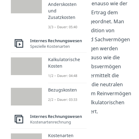
sehr bedeutend. Genauso wie der
Anderskosten
und
Aufwand wird der Ertrag dem
Zusatzkosten
Reinvermögen zugeordnet. Man
3/3 – Dauer: 05:40
kann ihn durch Addition von
Geldvermögen und Sachvermögen
Internes Rechnungswesen
Spezielle Kostenarten
berechnen. Hingegen werden
Umsatzerlöse genauso wie die
Kalkulatorische
Kosten dem Betriebsvermögen
Kosten
zugewiesen. Man ermittelt die
1/2 – Dauer: 04:48
Erlöse indem man die neutralen
Bezugskosten
Aufwendungen vom Reinvermögen
2/2 – Dauer: 03:33
abzieht und die kalkulatorischen
Kosten hinzu addiert.
Internes Rechnungswesen
Kostenartenrechnung
Kostenarten