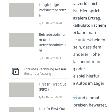
sein, dass der Umsatzerlös nicht
Langfristige
Preisuntergrenz
gleich dem Ertrag ist. Hier spricht
e
man dann von
neutralem Ertrag
,
2/3 – Dauer: 04:41
beziehungsweise
kalkulatorischem
Umsatzerlös
. Dabei kann man
Betriebsoptimu
wiederum zwei Fälle unterscheiden.
m und
Betriebsminimu
Es kann durchaus sein, dass dem
m
Ertrag ein Erlös in anderer Höhe
3/3 – Dauer: 04:33
gegenübersteht. Das nennt man
dann
Andersertrag
oder
Internes Rechnungswesen
Bestanderfassung
Anderserlös.
Ein Beispiel hierfür
wäre, dass man die Autos im Lager
First In First Out
(FIFO)
einmal extern zu
Herstellungskosten
und einmal
1/4 – Dauer: 04:38
intern zu Verkaufspreisen bewertet.
Last In First Out