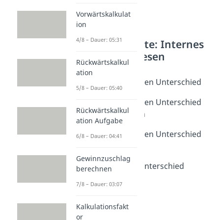
Vorwärtskalkulat
ion
4/8 – Dauer: 05:31
Weitere Inhalte: Internes
Rechnungswesen
Rückwärtskalkul
Grundbegriffe
ation
Aufwand und Kosten Unterschied
5/8 – Dauer: 05:40
Dauer: 03:18
Aufwand und Kosten Unterschied
Rückwärtskalkul
Verständnisfragen
ation Aufgabe
Dauer: 04:24
Aufwand und Kosten Unterschied
6/8 – Dauer: 04:41
Übungsaufgabe
Dauer: 03:40
Gewinnzuschlag
Ertrag und Erlös Unterschied
berechnen
Dauer: 03:03
7/8 – Dauer: 03:07
Leistungen
Dauer: 02:36
Kalkulationsfakt
or