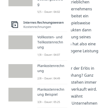
dabei auch der betrieblichen
g
Tätigkeit eines Unternehmens
5/5 – Dauer: 04:02
zuzuordnen. Verarbeitet ein
Internes Rechnungswesen
Unternehmen beispielsweise
Kostenrechnungen
Rohstoffe zu Produkten dann
handelt es in Erfüllung seines
Vollkosten- und
Teilkostenrechn
Betriebszwecks. Es hat also eine
ung
betriebszweckbezogene Leistung
1/8 – Dauer: 04:07
erbracht.
Plankostenrechn
Wie steht jetzt aber der Erlös in
ung
diesem Zusammenhang? Ganz
2/8 – Dauer: 04:49
einfach: Erlöse entstehen immer
dann, wenn etwas verkauft wird.
Plankostenrechn
ung Beispiel
Wie oben schon erwähnt
3/8 – Dauer: 05:25
erwirtschaftet das Unternehmen