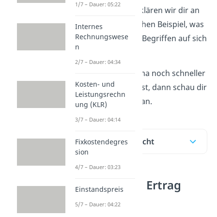
1/7 – Dauer: 05:22
diesem Beitrag erklären wir dir an
einem ganz einfachen Beispiel, was
Internes
Rechnungswese
es mit den beiden Begriffen auf sich
n
hat.
2/7 – Dauer: 04:34
Wenn du das Thema noch schneller
Kosten- und
verstehen möchtest, dann schau dir
Leistungsrechn
unser
Video
dazu an.
ung (KLR)
3/7 – Dauer: 04:14
Inhaltsübersicht
Fixkostendegres
sion
4/7 – Dauer: 03:23
Unterschied Ertrag
Einstandspreis
Erlös
5/7 – Dauer: 04:22