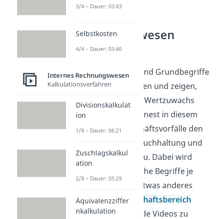
3/4 – Dauer: 03:43
Rechnungswesen
Selbstkosten
verstehen
4/4 – Dauer: 03:40
Ertrag und Erlös sind Grundbegriffe
Internes Rechnungswesen
Kalkulationsverfahren
im Rechnungswesen und zeigen,
wie Unternehmen Wertzuwachs
Divisionskalkulat
einordnen. Du ordnest in diesem
ion
Themenfeld Geschäftsvorfälle den
1/8 – Dauer: 06:21
Bereichen Finanzbuchhaltung und
Zuschlagskalkul
Kostenrechnung zu. Dabei wird
ation
klar, warum ähnliche Begriffe je
2/8 – Dauer: 05:29
nach Blickwinkel etwas anderes
meinen. Im
Wirtschaftsbereich
Äquivalenzziffer
nkalkulation
findest du passende Videos zu