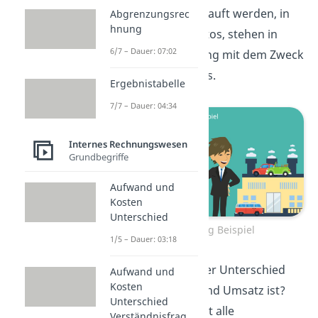
die Güter, die verkauft werden, in
Abgrenzungsrec
hnung
diesem Fall die Autos, stehen in
6/7 – Dauer: 07:02
direkter Verbindung mit dem Zweck
des Unternehmens.
Ergebnistabelle
7/7 – Dauer: 04:34
Internes Rechnungswesen
Grundbegriffe
Aufwand und
Kosten
Unterschied
Erlös Ertrag Beispiel
1/5 – Dauer: 03:18
Was jetzt genau der Unterschied
Aufwand und
Kosten
zwischen Ertrag und Umsatz ist?
Unterschied
Der Ertrag umfasst alle
Verständnisfrag