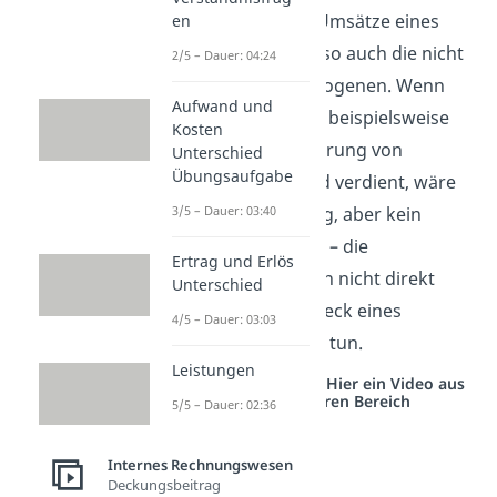
erwirtschafteten Umsätze eines
en
Unternehmens, also auch die nicht
2/5 – Dauer: 04:24
betriebszweckbezogenen. Wenn
Aufwand und
das Unternehmen beispielsweise
Kosten
durch die Veräußerung von
Unterschied
Übungsaufgabe
Wertpapieren Geld verdient, wäre
das zwar ein Ertrag, aber kein
3/5 – Dauer: 03:40
Umsatz bzw. Erlös – die
Ertrag und Erlös
Wertpapiere haben nicht direkt
Unterschied
etwas mit dem Zweck eines
4/5 – Dauer: 03:03
Autoherstellers zu tun.
Leistungen
Studyflix vernetzt: Hier ein Video aus
einem anderen Bereich
5/5 – Dauer: 02:36
Internes Rechnungswesen
Deckungsbeitrag