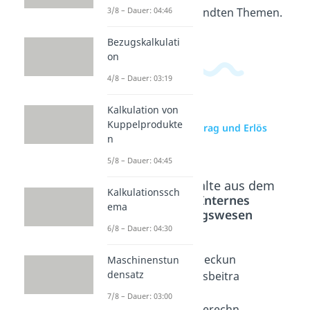
diesem und verwandten Themen.
3/8 – Dauer: 04:46
Bezugskalkulati
on
4/8 – Dauer: 03:19
Kalkulation von
Kuppelprodukte
zur Videoseite: Ertrag und Erlös
n
Unterschied
5/8 – Dauer: 04:45
Beliebte Inhalte aus dem
Kalkulationssch
Bereich
Internes
ema
Rechnungswesen
6/8 – Dauer: 04:30
Leistun
Deckun
Deckun
Maschinenstun
densatz
gen
gsbeitra
gsbeitra
Dauer:
g
g
7/8 – Dauer: 03:00
02:36
Dauer:
berechn