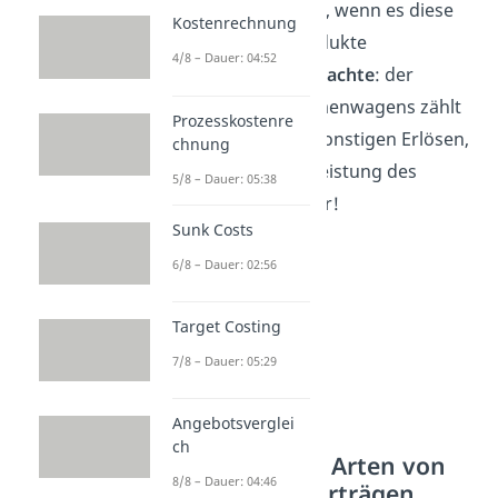
also einen Umsatz, wenn es diese
Kostenrechnung
hergestellten Produkte
4/8 – Dauer: 04:52
weiterverkauft.
Beachte
: der
Verkauf eines Firmenwagens zählt
Prozesskostenre
ebenfalls zu den sonstigen Erlösen,
chnung
stellt aber keine Leistung des
5/8 – Dauer: 05:38
Unternehmens dar!
Sunk Costs
6/8 – Dauer: 02:56
Target Costing
7/8 – Dauer: 05:29
Angebotsverglei
ch
Verschiedene Arten von
8/8 – Dauer: 04:46
Erlösen und Erträgen