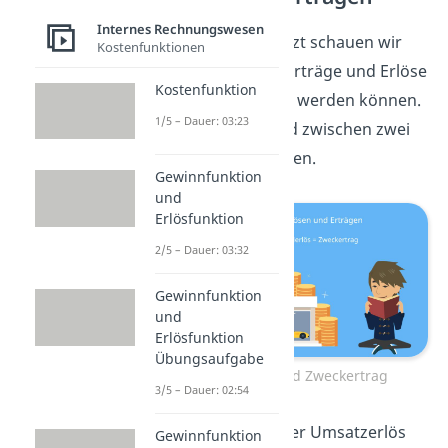
Internes Rechnungswesen
So weit, so gut. Jetzt schauen wir
Kostenfunktionen
uns noch an, wie Erträge und Erlöse
Kostenfunktion
genauer unterteilt werden können.
1/5 – Dauer: 03:23
Grundsätzlich wird zwischen zwei
Fällen unterschieden.
Gewinnfunktion
und
Erlösfunktion
2/5 – Dauer: 03:32
Gewinnfunktion
und
Erlösfunktion
Übungsaufgabe
Grunderlös und Zweckertrag
3/5 – Dauer: 02:54
Zum einen kann der Umsatzerlös
Gewinnfunktion