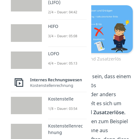
(LIFO)
2/4 – Dauer: 04:42
HIFO
3/4 – Dauer: 05:08
LOFO
Zusatzertrag und Zusatzerlös
4/4 – Dauer: 05:13
Es kann aber auch sein, dass einem
Internes Rechnungswesen
Ertrag gar kein Erlös
Kostenstellenrechnung
gegenübersteht oder anders
Kostenstelle
herum. Hier handelt es sich um
1/8 – Dauer: 03:54
Zusatzerträge
und
Zusatzerlöse.
Zusatzerträge wären zum Beispiel
Kostenstellenrec
Spekulationsgewinne aus
hnung