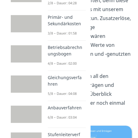
Wertpapiergeschäften, denn diese
2/8 – Dauer: 04:28
haben ja gar nichts mit unserem
Primär- und
Betriebszweck zu tun. Zusatzerlöse,
Sekundärkosten
denen keine Erträge
3/8 – Dauer: 01:58
gegenüberstehen wären
beispielsweise die Werte von
Betriebsabrechn
selbstgeschaffenen und -genutzten
ungsbogen
Patenten.
4/8 – Dauer: 02:00
Damit du zwischen all den
Gleichungsverfa
hren
verschiedenen Erträgen und
Erlösen nicht den Überblick
5/8 – Dauer: 04:08
verlierst, gibt es hier noch einmal
Anbauverfahren
eine Übersicht:
6/8 – Dauer: 03:04
Stufenleiterverf