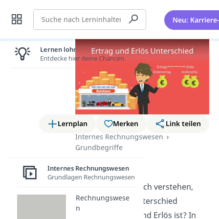
Suche
Neu: Karriere
Lernen lohnt sich!
Entdecke hier deine Chancen.
Lernplan
Merken
Link teilen
Internes Rechnungswesen
Grundbegriffe
Ertrag Erlös
Internes Rechnungswesen
Grundlagen Rechnungswesen
Du möchtest endlich verstehen,
Rechnungswese
was genau der Unterschied
n
zwischen Ertrag und Erlös ist? In