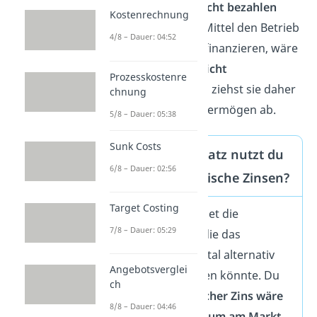
das er
noch gar nicht bezahlen
Kostenrechnung
musste. Da diese Mittel den Betrieb
4/8 – Dauer: 04:52
bereits kostenlos finanzieren, wäre
eine
Verzinsung nicht
Prozesskostenre
gerechtfertigt.
Du ziehst sie daher
chnung
vom bereinigten Vermögen ab.
5/8 – Dauer: 05:38
Sunk Costs
Welchen Zinssatz nutzt du
6/8 – Dauer: 02:56
für kalkulatorische Zinsen?
Target Costing
Der Zinssatz bildet die
7/8 – Dauer: 05:29
Verzinsung ab, die das
gebundene Kapital alternativ
Angebotsverglei
am Markt erzielen könnte. Du
ch
fragst also:
Welcher Zins wäre
8/8 – Dauer: 04:46
in diesem Zeitraum am Markt