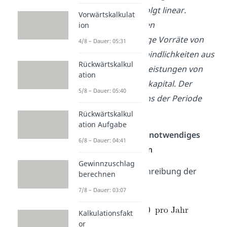
Abschreibung erfolgt linear.
Vorwärtskalkulat
Zusätzlich bestehen
ion
betriebsnotwendige Vorräte von
4/8 – Dauer: 05:31
6.000 €
sowie Verbindlichkeiten aus
Rückwärtskalkul
Lieferungen und Leistungen von
ation
3.000 €
als Abzugskapital. Der
5/8 – Dauer: 05:40
relevante Marktzins der Periode
beträgt
8 %
.
Rückwärtskalkul
ation Aufgabe
Schritt 1: Betriebsnotwendiges
6/8 – Dauer: 04:41
Kapital bestimmen
Gewinnzuschlag
Die jährliche Abschreibung der
berechnen
Maschine beträgt:
7/8 – Dauer: 03:07
Kalkulationsfakt
or