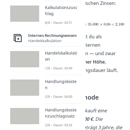
nun die kalkulatorischen Zinsen:
Kalkulationszusc
hlag
8/8 – Dauer: 02:51
Internes Rechnungswesen
Diesen Betrag setzt du als
Handelskalkulation
Kostenart in der internen
Kostenrechnung an — und zwar
Handelskalkulati
on
jedes Jahr in gleicher Höhe
,
1/8 – Dauer: 05:49
solange die Nutzungsdauer läuft.
Handlungskoste
n
➡️Beispiel —
Restwertmethode
2/8 – Dauer: 04:00
Handlungskoste
Ein Unternehmen kauft eine
nzuschlagssatz
Maschine für
90.000 €
. Die
3/8 – Dauer: 03:26
Nutzungsdauer beträgt 3 Jahre, die