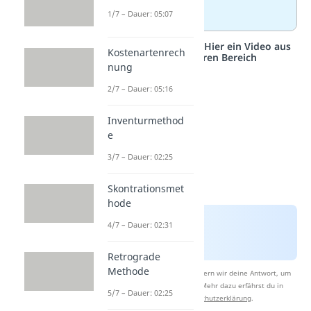
Abzugskapital
1/7 – Dauer: 05:07
Studyflix vernetzt: Hier ein Video aus
Kostenartenrech
einem anderen Bereich
nung
2/7 – Dauer: 05:16
Inventurmethod
e
3/7 – Dauer: 02:25
Skontrationsmet
hode
4/7 – Dauer: 02:31
Retrograde
Methode
Nach Beantwortung speichern wir deine Antwort, um
Studyflix zu verbessern. Mehr dazu erfährst du in
5/7 – Dauer: 02:25
unserer
Datenschutzerklärung
.