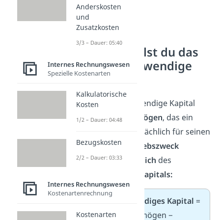
Anderskosten
und
Zusatzkosten
3/3 – Dauer: 05:40
Wie ermittelst du das
betriebsnotwendige
Internes Rechnungswesen
Spezielle Kostenarten
Kapital?
Kalkulatorische
Das betriebsnotwendige Kapital
Kosten
umfasst das
Vermögen
, das ein
1/2 – Dauer: 04:48
Unternehmen tatsächlich für seinen
Bezugskosten
eigentlichen
Betriebszweck
2/2 – Dauer: 03:33
benötigt —
abzüglich
des
zinsfreien Fremdkapitals:
Internes Rechnungswesen
Kostenartenrechnung
Betriebsnotwendiges Kapital
=
Kostenarten
bereinigtes Vermögen −