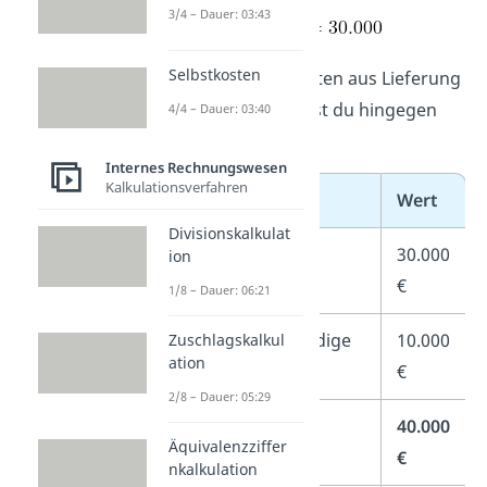
3/4 – Dauer: 03:43
Selbstkosten
Die Verbindlichkeiten aus Lieferung
und Leistung ziehst du hingegen
4/4 – Dauer: 03:40
ab:
Internes Rechnungswesen
Kalkulationsverfahren
Position
Wert
Divisionskalkulat
Maschine (AK/2)
30.000
ion
€
1/8 – Dauer: 06:21
Betriebsnotwendige
10.000
Zuschlagskalkul
ation
Vorräte
€
2/8 – Dauer: 05:29
Bereinigtes
40.000
Äquivalenzziffer
Vermögen
€
nkalkulation