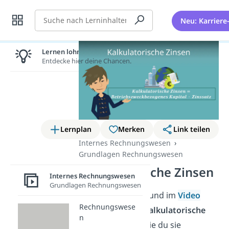
Suche
Neu: Karriere
Lernen lohnt sich!
Entdecke hier deine Chancen.
Lernplan
Merken
Link teilen
Internes Rechnungswesen
Grundlagen Rechnungswesen
Kalkulatorische Zinsen
Internes Rechnungswesen
Grundlagen Rechnungswesen
In diesem Beitrag und im
Video
Rechnungswese
erfährst du, was
kalkulatorische
n
Zinsen
sind und wie du sie