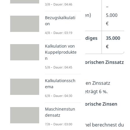
3/8 – Dauer: 04:46
− Abzugskapital
−
(Verbindlichkeiten)
5.000
Bezugskalkulati
€
on
4/8 – Dauer: 03:19
Betriebsnotwendiges
35.000
Kapital
€
Kalkulation von
Kuppelprodukte
n
Schritt 2: Kalkulatorischen Zinssatz
5/8 – Dauer: 04:45
festlegen
Kalkulationssch
Die Aufgabe gibt den Zinssatz
ema
bereits vor — er beträgt 6
%.
6/8 – Dauer: 04:30
Schritt 3: Kalkulatorische Zinsen
Maschinenstun
berechnen
densatz
Mit der Grundformel berechnest du
7/8 – Dauer: 03:00