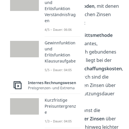
und
Es gibt
zwei Methoden
, mit denen
Erlösfunktion
du die kalkulatorischen Zinsen
Verständnisfrag
en
berechnen kannst:
4/5 – Dauer: 06:06
Die
Durchschnittsmethode
Gewinnfunktion
setzt ein konstantes,
und
durchschnittlich gebundenes
Erlösfunktion
Kapital an. Das liegt bei der
Klausuraufgabe
Hälfte der Anschaffungskosten
,
5/5 – Dauer: 04:05
also
. Dadurch sind die
Internes Rechnungswesen
kalkulatorischen Zinsen über
Preisgrenzen- und Extrema
die gesamte Nutzungsdauer
Kurzfristige
konstant.
Preisuntergrenz
Vorteil:
Du kannst die
e
Entwicklung der Zinsen
über
1/3 – Dauer: 04:05
mehrere Jahre hinweg leichter