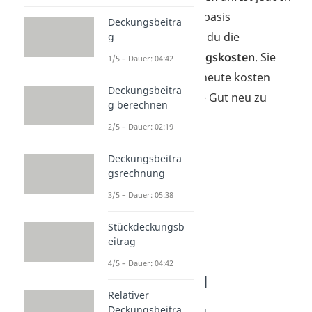
eine aktuelle Preisbasis
Deckungsbeitra
erforderlich, nutzt du die
g
Wiederbeschaffungskosten
. Sie
1/5 – Dauer: 04:42
geben an, was es heute kosten
Deckungsbeitra
würde, das gleiche Gut neu zu
g berechnen
beschaffen.
2/5 – Dauer: 02:19
Deckungsbeitra
gsrechnung
3/5 – Dauer: 05:38
Stückdeckungsb
eitrag
4/5 – Dauer: 04:42
Abzugskapital
Relativer
Deckungsbeitra