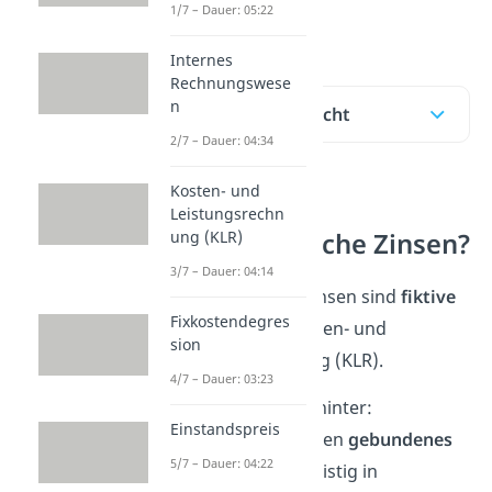
1/7 – Dauer: 05:22
berechnest!
Internes
Rechnungswese
n
Inhaltsübersicht
2/7 – Dauer: 04:34
Kosten- und
Was sind
Leistungsrechn
ung (KLR)
kalkulatorische Zinsen?
3/7 – Dauer: 04:14
Kalkulatorische Zinsen sind
fiktive
Fixkostendegres
Kosten
in der Kosten- und
sion
Leistungsrechnung (KLR).
4/7 – Dauer: 03:23
Die
Grundidee
dahinter:
Einstandspreis
Unternehmen haben
gebundenes
5/7 – Dauer: 04:22
Kapital
, das langfristig in