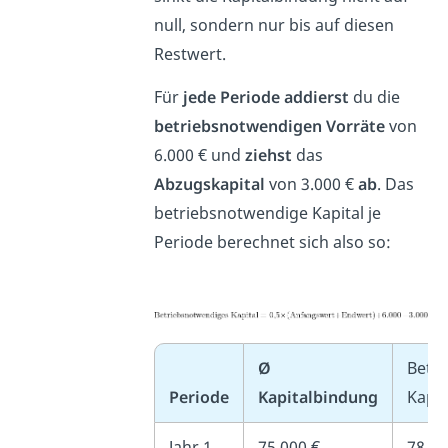
null, sondern nur bis auf diesen
Restwert.
Für
jede Periode addierst
du die
betriebsnotwendigen Vorräte
von
6.000 € und
ziehst
das
Abzugskapital
von 3.000 €
ab
. Das
betriebsnotwendige Kapital je
Periode berechnet sich also so:
Ø
Betr
Periode
Kapitalbindung
Kapit
Jahr 1
75.000 €
78.00