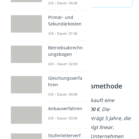
2/8 – Dauer: 04:28
Primär- und
Sekundärkosten
3/8 – Dauer: 01:58
Betriebsabrechn
ungsbogen
4/8 – Dauer: 02:00
➡️Beispiel —
Gleichungsverfa
Durchschnittsmethode
hren
5/8 – Dauer: 04:08
Ein Unternehmen kauft eine
Anbauverfahren
Maschine für
60.000 €
. Die
Nutzungsdauer beträgt 5 Jahre, die
6/8 – Dauer: 03:04
Abschreibung erfolgt linear.
Stufenleiterverf
Daneben hält das Unternehmen