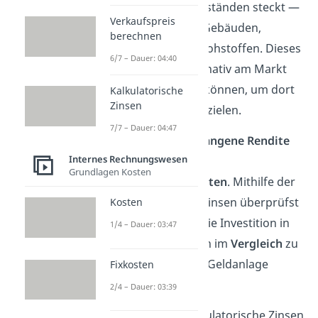
Vermögensgegenständen steckt —
Verkaufspreis
beispielsweise in Gebäuden,
berechnen
Maschinen oder Rohstoffen. Dieses
6/7 – Dauer: 04:40
Kapital hätte alternativ am Markt
angelegt werden können, um dort
Kalkulatorische
Zinsen
eine
Rendite
zu erzielen.
7/7 – Dauer: 04:47
Die dadurch
entgangene Rendite
Internes Rechnungswesen
nennst du auch
Grundlagen Kosten
Opportunitätskosten
. Mithilfe der
kalkulatorischen Zinsen überprüfst
Kosten
du dann, ob sich die Investition in
1/4 – Dauer: 03:47
dein Unternehmen im
Vergleich
zu
einer alternativen Geldanlage
Fixkosten
gelohnt hat.
2/4 – Dauer: 03:39
Wichtig:
Weil kalkulatorische Zinsen