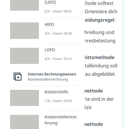
(LIFO)
Aber welche Methode solltest
du nun wählen? Orientiere dich
2/4 – Dauer: 04:42
an dieser
Entscheidungsregel
:
HIFO
Lineare Abschreibung und
3/4 – Dauer: 05:08
konstante Jahresbelastung
gewünscht
LOFO
→
Durchschnittsmethode
4/4 – Dauer: 05:13
Aktuelle Kapitalbindung soll
periodengenau abgebildet
Internes Rechnungswesen
Kostenstellenrechnung
werden
→
Restwertmethode
Kostenstelle
Restbuchwerte sind in der
1/8 – Dauer: 03:54
Aufgabe explizit
vorgegeben
Kostenstellenrec
hnung
→
Restwertmethode