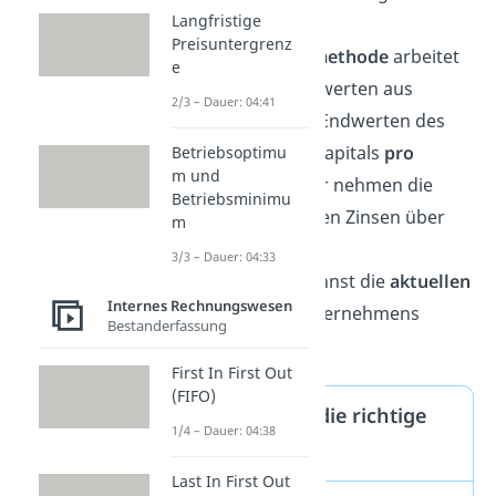
Langfristige
vergleichen.
Preisuntergrenz
Die
Restwertmethode
arbeitet
e
mit den Mittelwerten aus
2/3 – Dauer: 04:41
Anfangs- und Endwerten des
gebundenen Kapitals
pro
Betriebsoptimu
m und
Periode
. Daher nehmen die
Betriebsminimu
kalkulatorischen Zinsen über
m
die Zeit ab.
3/3 – Dauer: 04:33
Vorteil:
Du kannst die
aktuellen
Internes Rechnungswesen
Werte
des Unternehmens
Bestanderfassung
darstellen.
First In First Out
(FIFO)
So wählst du die richtige
1/4 – Dauer: 04:38
Methode!
Last In First Out