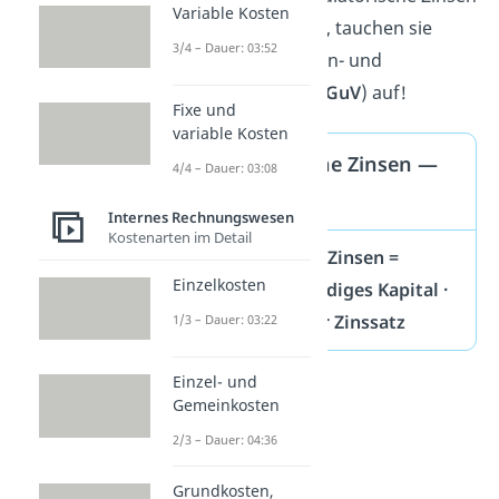
Variable Kosten
fiktive Kosten sind, tauchen sie
3/4 – Dauer: 03:52
nicht
in der Gewinn- und
Verlustrechnung (
GuV
) auf!
Fixe und
variable Kosten
Kalkulatorische Zinsen —
4/4 – Dauer: 03:08
Formel
Internes Rechnungswesen
Kostenarten im Detail
Kalkulatorische Zinsen =
Einzelkosten
betriebsnotwendiges Kapital ·
kalkulatorischer Zinssatz
1/3 – Dauer: 03:22
Einzel- und
Gemeinkosten
2/3 – Dauer: 04:36
Grundkosten,