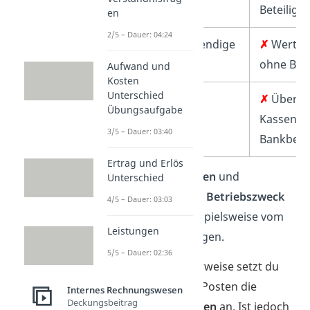
Beteiligu
en
2/5 – Dauer: 04:24
✓
Betriebsnotwendige
✗
Wertpa
Vorräte
ohne Bet
Aufwand und
Kosten
Unterschied
✓
Betriebliche
✗
Übersc
Übungsaufgabe
Forderungen
Kassen- 
3/5 – Dauer: 03:40
Bankbest
Ertrag und Erlös
Stillgelegte Anlagen
und
Unterschied
Wertpapiere ohne Betriebszweck
4/5 – Dauer: 03:03
musst du also beispielsweise vom
Leistungen
Vermögen bereinigen.
5/5 – Dauer: 02:36
Wichtig:
Normalerweise setzt du
bei den einzelnen Posten die
Internes Rechnungswesen
Deckungsbeitrag
Anschaffungskosten
an. Ist jedoch