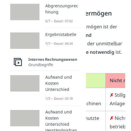
Abgrenzungsrec
Bereinigtes Vermögen
hnung
6/7 – Dauer: 07:02
Das bereinigte Vermögen ist der
Ergebnistabelle
Teil vom
Anlage- und
Umlaufvermögen
, der unmittelbar
7/7 – Dauer: 04:34
für Betriebszwecke notwendig
ist.
Internes Rechnungswesen
➡️
Beispiel:
Grundbegriffe
Aufwand und
Notwendig
Nicht no
Kosten
Unterschied
✓
✗
Stillgel
1/5 – Dauer: 03:18
Produktionsmaschinen
Anlagen
Aufwand und
✓
Betrieblich genutzte
✗
Nicht
Kosten
Unterschied
Gebäude
betriebs
Verständnisfrag