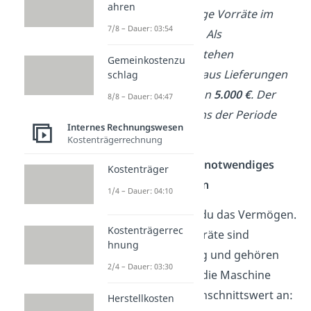
ahren
betriebsnotwendige Vorräte im
7/8 – Dauer: 03:54
Wert von
10.000 €
. Als
Abzugskapital bestehen
Gemeinkostenzu
Verbindlichkeiten aus Lieferungen
schlag
und Leistungen von
5.000 €
. Der
8/8 – Dauer: 04:47
relevante Marktzins der Periode
Internes Rechnungswesen
beträgt
6 %
.
Kostenträgerrechnung
Schritt 1: Betriebsnotwendiges
Kostenträger
Kapital bestimmen
1/4 – Dauer: 04:10
Zuerst bereinigst du das Vermögen.
Kostenträgerrec
Maschine und Vorräte sind
hnung
betriebsnotwendig und gehören
2/4 – Dauer: 03:30
zur Zinsbasis. Für die Maschine
setzt du den Durchschnittswert an:
Herstellkosten