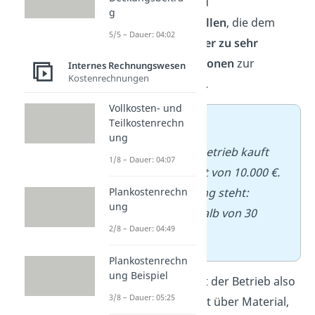
Abzugskapital sind
g
Finanzierungsquellen
, die dem
5/5 – Dauer: 04:02
Betrieb
zinslos oder zu sehr
günstigen Konditionen
zur
Internes Rechnungswesen
Kostenrechnungen
Verfügung stehen.
Vollkosten- und
➡️
Beispiel:
Teilkostenrechn
ung
Ein Handwerksbetrieb kauft
1/8 – Dauer: 04:07
Material im Wert von 10.000 €.
Auf der Rechnung steht:
Plankostenrechn
ung
„Zahlbar innerhalb von 30
2/8 – Dauer: 04:49
Tagen“.
Plankostenrechn
ung Beispiel
In dem Fall verfügt der Betrieb also
3/8 – Dauer: 05:25
in der Zwischenzeit über Material,