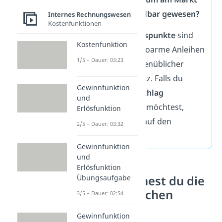
realistisch erzielbar gewesen?
Internes Rechnungswesen
Kostenfunktionen
Typische
Anhaltspunkte
sind
Kostenfunktion
der Zins für risikoarme Anleihen
1/5 – Dauer: 03:23
oder ein branchenüblicher
Kapitalkostensatz. Falls du
Gewinnfunktion
einen
Risikozuschlag
und
berücksichtigen möchtest,
Erlösfunktion
addierst du ihn auf den
2/5 – Dauer: 03:32
Marktzins.
Gewinnfunktion
und
Erlösfunktion
Wie berechnest du die
Übungsaufgabe
kalkulatorischen
3/5 – Dauer: 02:54
Zinsen?
Gewinnfunktion