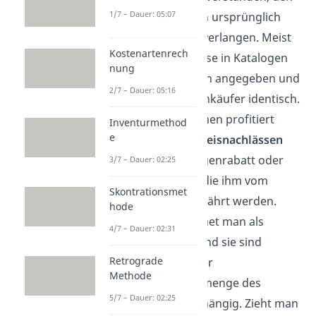
1/7 – Dauer: 05:07
die Lieferanten ursprünglich
angeben und verlangen. Meist
Kostenartenrech
sind diese Preise in Katalogen
nung
oder Preislisten angegeben und
2/7 – Dauer: 05:16
sind für alle Einkäufer identisch.
Ein Unternehmen profitiert
Inventurmethod
e
oftmals von
Preisnachlässen
(wie z. B. Mengenrabatt oder
3/7 – Dauer: 02:25
Treuerabatt), die ihm vom
Skontrationsmet
Verkäufer gewährt werden.
hode
Diese bezeichnet man als
4/7 – Dauer: 02:31
Lieferrabatt
und sie sind
Retrograde
oftmals von der
Methode
Beschaffungsmenge des
5/7 – Dauer: 02:25
Einkäufers abhängig. Zieht man