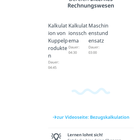
Rechnungswesen
Kalkulat
Kalkulat
Maschin
ion von
ionssch
enstund
Kuppelp
ema
ensatz
rodukte
Dauer:
Dauer:
04:30
03:00
n
Dauer:
04:45
zur Videoseite: Bezugskalkulation
Lernen lohnt sich!