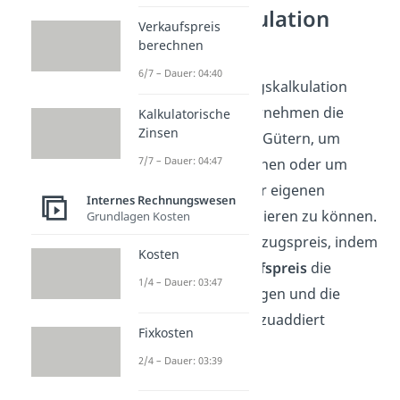
Bezugskalkulation
Verkaufspreis
Definition
berechnen
6/7 – Dauer: 04:40
Im Zuge der Bezugskalkulation
ermittelt ein Unternehmen die
Kalkulatorische
Zinsen
Bezugspreise
von Gütern, um
7/7 – Dauer: 04:47
Angebote vergleichen oder um
Verkaufspreise der eigenen
Internes Rechnungswesen
Erzeugnisse kalkulieren zu können.
Grundlagen Kosten
Man erhält den Bezugspreis, indem
Kosten
vom
Listeneinkaufspreis
die
1/4 – Dauer: 03:47
Nachlässe abgezogen und die
Bezugskosten
hinzuaddiert
Fixkosten
werden.
2/4 – Dauer: 03:39