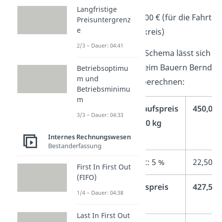
Skonto: 1 %
Langfristige
Bezugskosten: 10,00 € (für die Fahrt
Preisuntergrenz
e
vom Nachbarlandkreis)
2/3 – Dauer: 04:41
Nach dem obigen Schema lässt sich
der Bezugspreis beim Bauern Bernd
Betriebsoptimu
m und
folgendermaßen berechnen:
Betriebsminimu
m
Listeneinkaufspreis
450,00 
3/3 – Dauer: 04:33
(LEP) für 100 kg
Erdbeeren
Internes Rechnungswesen
Bestanderfassung
–
Lieferrabatt: 5 %
22,50 €
First In First Out
(FIFO)
=
Zieleinkaufspreis
427,50 
1/4 – Dauer: 04:38
(ZEP)
Last In First Out