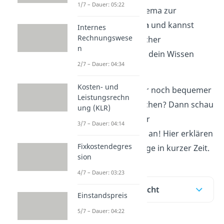
1/7 – Dauer: 05:22
Erklärung, ein Schema zur
Bezugskalkulation
und kannst
Internes
Rechnungswese
anhand anschaulicher
n
Beispielsaufgaben dein Wissen
2/7 – Dauer: 04:34
gleich anwenden.
Kosten- und
Du möchtest es dir noch bequemer
Leistungsrechn
und einfacher machen? Dann schau
ung (KLR)
dir unser
Video
zur
3/7 – Dauer: 04:14
Bezugskalkulation an! Hier erklären
Fixkostendegres
wir dir alles Wichtige in kurzer Zeit.
sion
4/7 – Dauer: 03:23
Inhaltsübersicht
Einstandspreis
5/7 – Dauer: 04:22