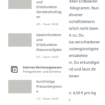
seine frischgepflückten Erdbeeren
und
Erlösfunktion
und verlangt 5 € je Kilogramm. Nun
Verständnisfrag
schlägst du als erfahrener
en
Geschäftsleiter/Geschäftsleiterin
4/5 – Dauer: 06:06
der Konditorei natürlich nicht beim
erstbesten Angebot zu. Du
Gewinnfunktion
und
vergleichst die Preise verschiedener
Erlösfunktion
Anbieter, um das kostengünstigste
Klausuraufgabe
bzw. das für dich rentabelste
5/5 – Dauer: 04:05
Ergebnis zu erzielen. Du erkundigst
Internes Rechnungswesen
dich bei Bauer Bernd und lässt dir
Preisgrenzen- und Extrema
folgende Informationen
Kurzfristige
zukommen:
Preisuntergrenz
e
Listeneinkaufspreis: 4,50 € pro kg
1/3 – Dauer: 04:05
Mengenrabatt: 5 %