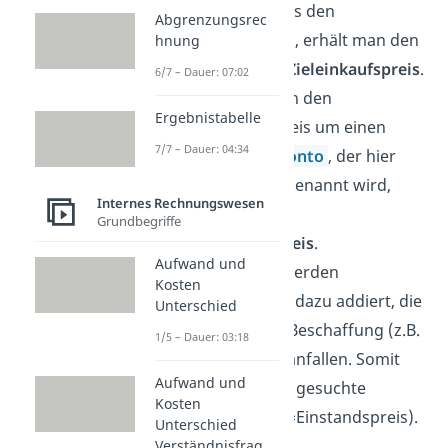
vom Listenpreis den
Abgrenzungsrec
Lieferrabatt ab, erhält man den
hnung
sogenannten
Zieleinkaufspreis
.
6/7 – Dauer: 07:02
Verringert man den
Ergebnistabelle
Zieleinkaufspreis um einen
7/7 – Dauer: 04:34
gewährten
Skonto
, der hier
Lieferskonto
genannt wird,
Internes Rechnungswesen
ergibt sich der
Grundbegriffe
Bareinkaufspreis
.
Aufwand und
Zum Schluss werden
Kosten
Bezugskosten
dazu addiert, die
Unterschied
aufgrund der Beschaffung (z.B.
1/5 – Dauer: 03:18
Lieferkosten) anfallen. Somit
Aufwand und
ergibt sich der gesuchte
Kosten
Bezugspreis
(=Einstandspreis).
Unterschied
Verständnisfrag