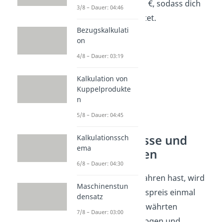
insgesamt 1787,60 €, sodass dich
3/8 – Dauer: 04:46
einer 595,87 € kostet.
Bezugskalkulati
on
4/8 – Dauer: 03:19
Kalkulation von
Kuppelprodukte
n
5/8 – Dauer: 04:45
Preisnachlässe und
Kalkulationssch
ema
Bezugskosten
6/8 – Dauer: 04:30
Wie du bereits erfahren hast, wird
Maschinenstun
vom Listeneinkaufspreis einmal
densatz
jegliche Art von gewährten
7/8 – Dauer: 03:00
Nachlässen abgezogen und