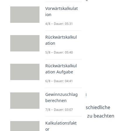
Sonderrabatte
Vorwärtskalkulat
ion
Treuerabatte
4/8 – Dauer: 05:31
Skonto
Rückwärtskalkul
ation
5/8 – Dauer: 05:40
Rückwärtskalkul
ation Aufgabe
6/8 – Dauer: 04:41
Bezugskosten
Gewinnzuschlag
berechnen
Auch gibt es unterschiedliche
7/8 – Dauer: 03:07
Bezugskosten
, die zu beachten
Kalkulationsfakt
sind:
or