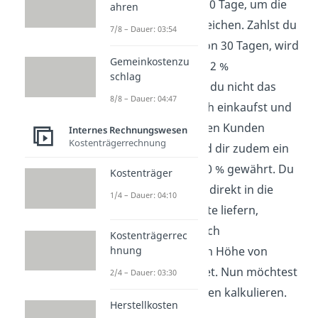
aufgibst, hast du 90 Tage, um die
ahren
Rechnung zu begleichen. Zahlst du
7/8 – Dauer: 03:54
sogar innerhalb von 30 Tagen, wird
Gemeinkostenzu
dir ein Skonto von 2 %
schlag
zugesprochen. Da du nicht das
8/8 – Dauer: 04:47
erste Mal bei Busch einkaufst und
diese dich als treuen Kunden
Internes Rechnungswesen
Kostenträgerrechnung
wertschätzen, wird dir zudem ein
Treuerabatt von 10 % gewährt. Du
Kostenträger
lässt die Backöfen direkt in die
1/4 – Dauer: 04:10
einzelnen Standorte liefern,
weswegen dir Busch
Kostenträgerrec
hnung
Transportkosten in Höhe von
200,00 € verrechnet. Nun möchtest
2/4 – Dauer: 03:30
du die Bezugskosten kalkulieren.
Herstellkosten