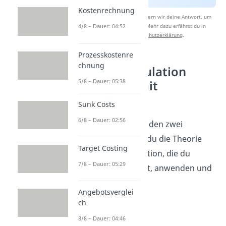
Kostenrechnung
Nach Beantwortung speichern wir deine Antwort, um
Studyflix zu verbessern. Mehr dazu erfährst du in
4/8 – Dauer: 04:52
unserer
Datenschutzerklärung
.
Prozesskostenre
chnung
Bezugskalkulation
5/8 – Dauer: 05:38
Aufgaben mit
Lösungen
Sunk Costs
6/8 – Dauer: 02:56
Mithilfe der folgenden zwei
Beispielen kannst du die Theorie
Target Costing
zur Bezugskalkulation, die du
7/8 – Dauer: 05:29
bisher gelernt hast, anwenden und
verstehen.
Angebotsverglei
ch
8/8 – Dauer: 04:46