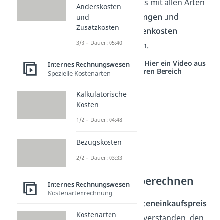
Listeneinkaufspreis mit allen Arten
Anderskosten
von
Preisminderungen
und
und
Zusatzkosten
Anschaffungsnebenkosten
3/3 – Dauer: 05:40
verrechnet werden.
Studyflix vernetzt: Hier ein Video aus
Internes Rechnungswesen
einem anderen Bereich
Spezielle Kostenarten
Kalkulatorische
Kosten
1/2 – Dauer: 04:48
Bezugskosten
2/2 – Dauer: 03:33
Bezugspreis berechnen
Internes Rechnungswesen
Kostenartenrechnung
Unter dem
Listeneinkaufspreis
Kostenarten
wird der Preis verstanden, den