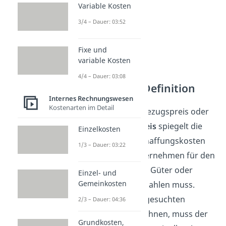
Variable Kosten
3/4 – Dauer: 03:52
Fixe und
variable Kosten
4/4 – Dauer: 03:08
Bezugspreis Definition
Internes Rechnungswesen
Kostenarten im Detail
Der sogenannte Bezugspreis oder
auch
Einstandspreis
spiegelt die
Einzelkosten
endgültigen Anschaffungskosten
1/3 – Dauer: 03:22
wider, die ein Unternehmen für den
Bezug bestimmter Güter oder
Einzel- und
Gemeinkosten
Dienstleistungen zahlen muss.
Möchte man den gesuchten
2/3 – Dauer: 04:36
Bezugspreis berechnen, muss der
Grundkosten,