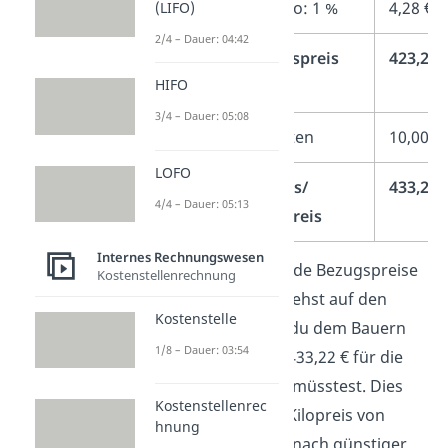
–
Lieferskonto: 1 %
4,28 €
(LIFO)
2/4 – Dauer: 04:42
=
Bareinkaufspreis
423,22 
HIFO
(BEP)
3/4 – Dauer: 05:08
+
Bezugskosten
10,00 €
LOFO
=
Bezugspreis/
433,22 
4/4 – Dauer: 05:13
Einstandspreis
Internes Rechnungswesen
Nun kannst du beide Bezugspreise
Kostenstellenrechnung
vergleichen und siehst auf den
Kostenstelle
ersten Blick, dass du dem Bauern
1/8 – Dauer: 03:54
Bernd insgesamt 433,22 € für die
Erdbeeren zahlen müsstest. Dies
Kostenstellenrec
entspricht einem Kilopreis von
hnung
4,33 € und ist demnach günstiger