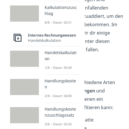
Kalkulationszusc
anschließend die anfallenden
hlag
Bezugskosten hinzuaddiert, um den
8/8 – Dauer: 02:51
Einstandspreis zu bekommen. Im
Folgenden listen wir dir einige
Internes Rechnungswesen
Handelskalkulation
Beispiele auf, die unter diesen
beiden Kategorien fallen.
Handelskalkulati
on
Nachlässe
1/8 – Dauer: 05:49
Handlungskoste
Es existieren verschiedene Arten
n
von
Preisminderungen
und
2/8 – Dauer: 04:00
Nachlässen
, von denen ein
Unternehmen profitieren kann:
Handlungskoste
nzuschlagssatz
Lieferantenrabatte
3/8 – Dauer: 03:26
Mengenrabatte