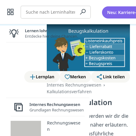
Suche
Neu: Karriere
Lernen lohnt sich!
Entdecke hier deine Chancen.
Lernplan
Merken
Link teilen
Internes Rechnungswesen
Kalkulationsverfahren
Bezugskalkulation
Internes Rechnungswesen
Grundlagen Rechnungswesen
In diesem Artikel werden wir dir die
Rechnungswese
Bezugskalkulation näher erläutern.
n
Du erhältst eine ausführliche