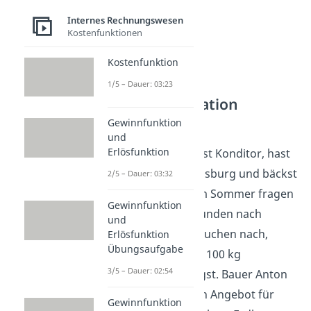
Internes Rechnungswesen
Kostenfunktionen
Kostenfunktion
1/5 – Dauer: 03:23
Bezugskalkulation
Aufgabe 1
Gewinnfunktion
und
Erlösfunktion
Stellt dir vor, du bist Konditor, hast
4 Standorte in Augsburg und bäckst
2/5 – Dauer: 03:32
Erdbeerkuchen. Im Sommer fragen
Gewinnfunktion
besonders viele Kunden nach
und
deinem leckeren Kuchen nach,
Erlösfunktion
Übungsaufgabe
sodass du pro Tag 100 kg
3/5 – Dauer: 02:54
Erdbeeren benötigst. Bauer Anton
unterbreitet dir ein Angebot für
Gewinnfunktion