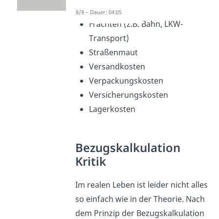
Zollgebühren
8/8 – Dauer: 04:05
Frachten (z.B. Bahn, LKW-
Transport)
Straßenmaut
Versandkosten
Verpackungskosten
Versicherungskosten
Lagerkosten
Bezugskalkulation
Kritik
Im realen Leben ist leider nicht alles
so einfach wie in der Theorie. Nach
dem Prinzip der Bezugskalkulation