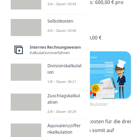
Listeneinkaufspreis: 600,00 € pro
3/4 – Dauer: 03:43
Backofen
Treuerabatt: 10 %
Selbstkosten
Skonto: 2 %
4/4 – Dauer: 03:40
Bezugskosten: 200,00 €
Internes Rechnungswesen
Kalkulationsverfahren
Divisionskalkulat
ion
1/8 – Dauer: 06:21
Zuschlagskalkul
ation
Bezugskalkulation
2/8 – Dauer: 05:29
Die Anschaffungskosten für die drei
Äquivalenzziffer
Öfen belaufen sich somit auf
nkalkulation