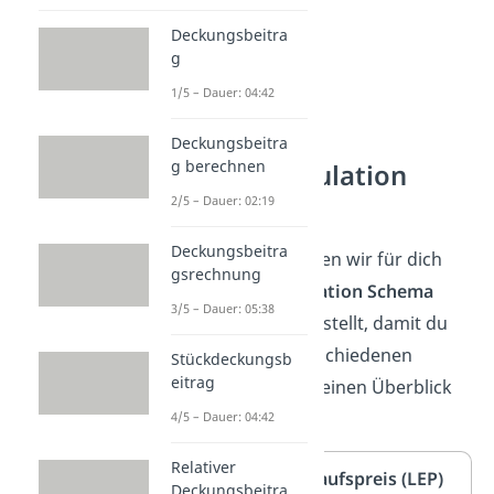
Deckungsbeitra
g
1/5 – Dauer: 04:42
Deckungsbeitra
g berechnen
Bezugskalkulation
Schema
2/5 – Dauer: 02:19
Deckungsbeitra
Im Folgenden haben wir für dich
gsrechnung
das
Bezugskalkulation Schema
3/5 – Dauer: 05:38
anschaulich dargestellt, damit du
selbst bei den verschiedenen
Stückdeckungsb
eitrag
Preisarten immer einen Überblick
behältst.
4/5 – Dauer: 04:42
Relativer
Listeneinkaufspreis (LEP)
Deckungsbeitra