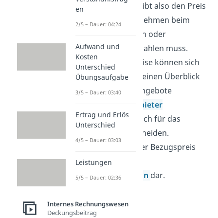
Der Bezugspreis gibt also den Preis
en
an, den ein Unternehmen beim
2/5 – Dauer: 04:24
Einkauf von Gütern oder
Aufwand und
Dienstleistungen zahlen muss.
Kosten
Mithilfe dieser Preise können sich
Unterschied
die Unternehmen einen Überblick
Übungsaufgabe
verschaffen, die Angebote
3/5 – Dauer: 03:40
verschiedener
Anbieter
Ertrag und Erlös
vergleichen
und sich für das
Unterschied
Geeignetste entscheiden.
4/5 – Dauer: 03:03
Außerdem stellt der Bezugspreis
die Basis für die
Leistungen
Handelskalkulation
dar.
5/5 – Dauer: 02:36
Internes Rechnungswesen
Deckungsbeitrag