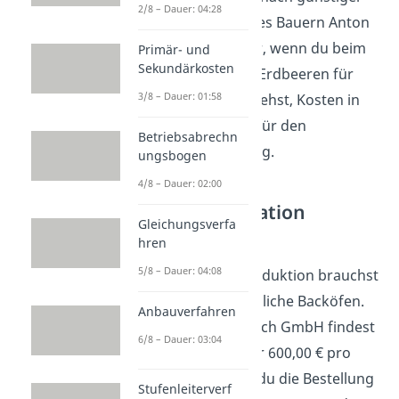
2/8 – Dauer: 04:28
als das Angebot des Bauern Anton
(5 €). Du sparst dir, wenn du beim
Primär- und
Sekundärkosten
Bauern Bernd die Erdbeeren für
3/8 – Dauer: 01:58
deine Kuchen beziehst, Kosten in
Höhe von 66,78 € für den
Betriebsabrechn
kompletten Auftrag.
ungsbogen
4/8 – Dauer: 02:00
Bezugskalkulation
Gleichungsverfa
Aufgabe 2
hren
5/8 – Dauer: 04:08
Für die Kuchenproduktion brauchst
du nun drei zusätzliche Backöfen.
Anbauverfahren
Beim Anbieter Busch GmbH findest
6/8 – Dauer: 03:04
du ein Angebot für 600,00 € pro
Backofen. Sobald du die Bestellung
Stufenleiterverf