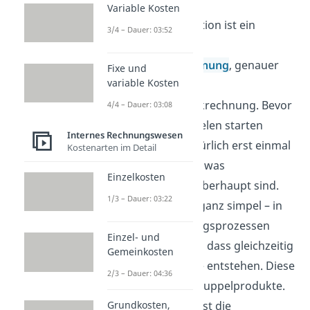
Variable Kosten
Die Kuppelkalkulation ist ein
3/4 – Dauer: 03:52
Verfahren aus der
Kostenträgerrechnung
, genauer
Fixe und
variable Kosten
gesagt der
Kostenträgerstückrechnung. Bevor
4/4 – Dauer: 03:08
wir mit den Beispielen starten
Internes Rechnungswesen
können, ist es natürlich erst einmal
Kostenarten im Detail
wichtig zu wissen, was
Einzelkosten
Kuppelprodukte überhaupt sind.
1/3 – Dauer: 03:22
Das ist eigentlich ganz simpel – in
manchen Fertigungsprozessen
Einzel- und
kann es passieren, dass gleichzeitig
Gemeinkosten
mehrere Produkte entstehen. Diese
2/3 – Dauer: 04:36
nennt man dann Kuppelprodukte.
Ein Beispiel dafür ist die
Grundkosten,