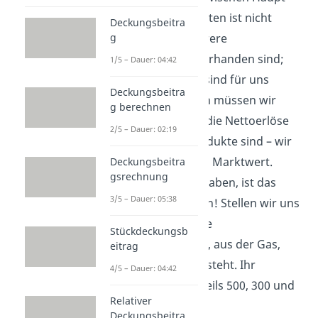
und Nebenprodukten ist nicht
Deckungsbeitra
sinnvoll, weil mehrere
g
Hauptprodukte vorhanden sind;
1/5 – Dauer: 04:42
alle Endprodukte sind für uns
Deckungsbeitra
gleichwertig. Dann müssen wir
g berechnen
noch wissen, was die Nettoerlöse
2/5 – Dauer: 02:19
der jeweiligen Produkte sind – wir
brauchen also den Marktwert.
Deckungsbeitra
gsrechnung
Wenn wir diesen haben, ist das
3/5 – Dauer: 05:38
ganze ganz einfach! Stellen wir uns
vor, wir haben eine
Stückdeckungsb
Kuppelproduktion, aus der Gas,
eitrag
Koks und Teer entsteht. Ihr
4/5 – Dauer: 04:42
Marktpreis ist jeweils 500, 300 und
Relativer
200 Euro.
Deckungsbeitra