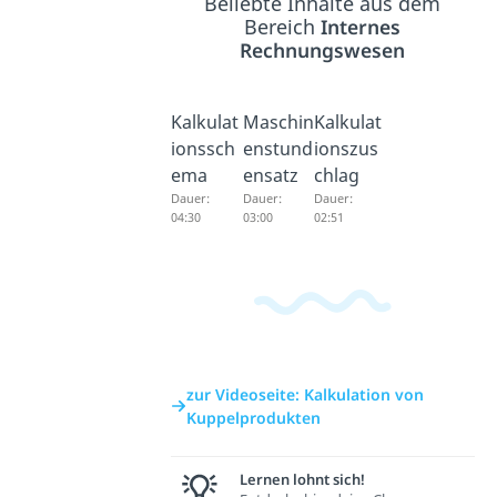
Beliebte Inhalte aus dem
Bereich
Internes
Rechnungswesen
Kalkulat
Maschin
Kalkulat
ionssch
enstund
ionszus
ema
ensatz
chlag
Dauer:
Dauer:
Dauer:
04:30
03:00
02:51
zur Videoseite: Kalkulation von
Kuppelprodukten
Lernen lohnt sich!