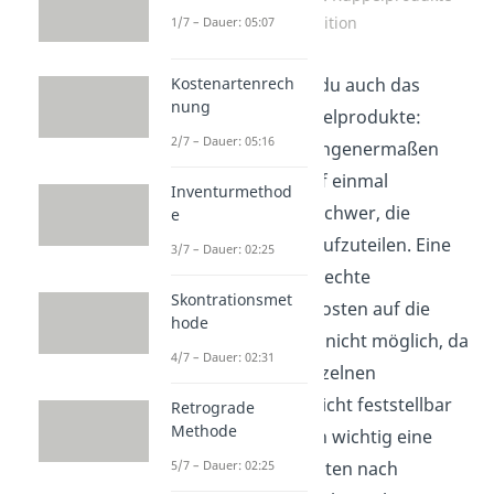
Definition
1/7 – Dauer: 05:07
Kostenartenrech
Und schon siehst du auch das
nung
Problem der Kuppelprodukte:
2/7 – Dauer: 05:16
Wenn man gezwungenermaßen
mehrere Güter auf einmal
Inventurmethod
produziert, ist es schwer, die
e
Kosten auf diese aufzuteilen. Eine
3/7 – Dauer: 02:25
verursachungsgerechte
Skontrationsmet
Zurechnung der Kosten auf die
hode
Einzelprodukte ist nicht möglich, da
4/7 – Dauer: 02:31
die Kosten der einzelnen
Kuppelprodukte nicht feststellbar
Retrograde
Methode
sind. Es ist nämlich wichtig eine
5/7 – Dauer: 02:25
Aufteilung der Kosten nach