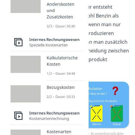
Anderskosten
Erdölraffinerie. Hier entsteht
und
zwangsläufig sowohl Benzin als
Zusatzkosten
auch Diesel, auch wenn man nur
3/3 – Dauer: 05:40
eines der beiden produzieren
Internes Rechnungswesen
möchte. Dabei kann man zusätzlich
Spezielle Kostenarten
auch eine Unterscheidung zwischen
Kalkulatorische
Haupt- und Nebenprodukt
Kosten
vornehmen.
1/2 – Dauer: 04:48
Bezugskosten
2/2 – Dauer: 03:33
Internes Rechnungswesen
Kostenartenrechnung
Kostenarten
Kuppelkalkulation: Kuppelprodukte