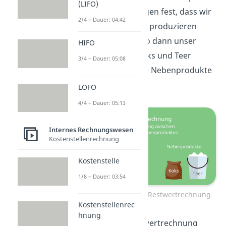
(LIFO)
von vorhin und legen fest, dass wir
2/4 – Dauer: 04:42
eigentlich nur Gas produzieren
wollen. Das ist also dann unser
HIFO
Hauptprodukt. Koks und Teer
3/4 – Dauer: 05:08
stellen hier unsere Nebenprodukte
dar.
LOFO
4/4 – Dauer: 05:13
Internes Rechnungswesen
Kostenstellenrechnung
Kostenstelle
1/8 – Dauer: 03:54
Kuppelkalkulation: Restwertrechnung
Kostenstellenrec
hnung
Auch für die Restwertrechnung