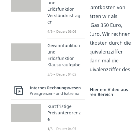
und
Wenn wir jetzt Gesamtkosten von
Erlösfunktion
Verständnisfrag
700 Euro haben, hätten wir als
en
Herstellkosten für Gas 350 Euro,
4/5 – Dauer: 06:06
210 Euro und 140 Euro. Wir rechnen
einfach die Gesamtkosten durch die
Gewinnfunktion
Summe unserer Äquivalenzziffer
und
Erlösfunktion
und das Ergebnis dann mal die
Klausuraufgabe
entsprechende Äquivalenzziffer des
5/5 – Dauer: 04:05
Produkts.
Internes Rechnungswesen
Studyflix vernetzt: Hier ein Video aus
Preisgrenzen- und Extrema
einem anderen Bereich
Kurzfristige
Preisuntergrenz
e
1/3 – Dauer: 04:05