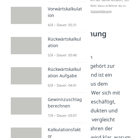
Studyflix zu verbessern. Mehr dazu erfährst du in
Vorwärtskalkulat
unserer
Datenschutzerklärung
.
ion
4/8 – Dauer: 05:31
Kostenrechnung
Rückwärtskalkul
verstehen
ation
5/8 – Dauer: 05:40
Die Kalkulation von
Kuppelprodukten gehört zur
Rückwärtskalkul
Kostenrechnung und ist ein
ation Aufgabe
typisches Thema aus dem
6/8 – Dauer: 04:41
Rechnungswesen. Wer sich mit
Gewinnzuschlag
Kostenrechnung beschäftigt,
berechnen
ordnet Kosten Produkten und
7/8 – Dauer: 03:07
Leistungen zu und vergleicht
verschiedene Verfahren der
Kalkulationsfakt
or
Kalkulation. Dabei wird klar, warum