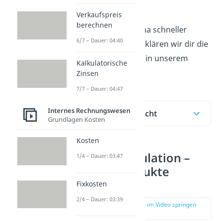
Größen.
Verkaufspreis
berechnen
Du willst das Thema schneller
6/7 – Dauer: 04:40
verstehen? Hier erklären wir dir die
Kuppelkalkulation in unserem
Kalkulatorische
Video!
Zinsen
7/7 – Dauer: 04:47
Internes Rechnungswesen
Inhaltsübersicht
Grundlagen Kosten
Kosten
Kuppelkalkulation –
1/4 – Dauer: 03:47
Kuppelprodukte
Definition
Fixkosten
2/4 – Dauer: 03:39
zur Stelle im Video springen
(00:25)