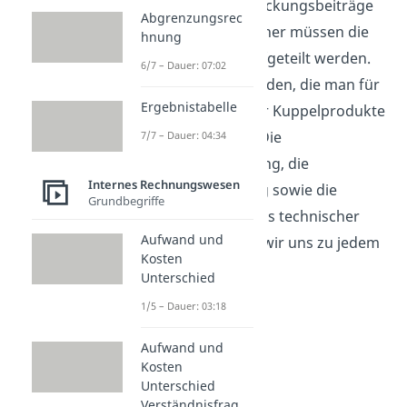
Maßgabe ihrer Deckungsbeiträge
Abgrenzungsrec
vorzunehmen. Daher müssen die
hnung
Gesamtkosten aufgeteilt werden.
6/7 – Dauer: 07:02
Es gibt drei Methoden, die man für
Ergebnistabelle
die Kalkulation der Kuppelprodukte
anwenden kann: Die
7/7 – Dauer: 04:34
Marktwertrechnung, die
Internes Rechnungswesen
Restwertrechnung sowie die
Grundbegriffe
Rechnung auf Basis technischer
Aufwand und
Größen. Schauen wir uns zu jedem
Kosten
ein Beispiel an!
Unterschied
1/5 – Dauer: 03:18
Aufwand und
Kosten
Unterschied
Verständnisfrag