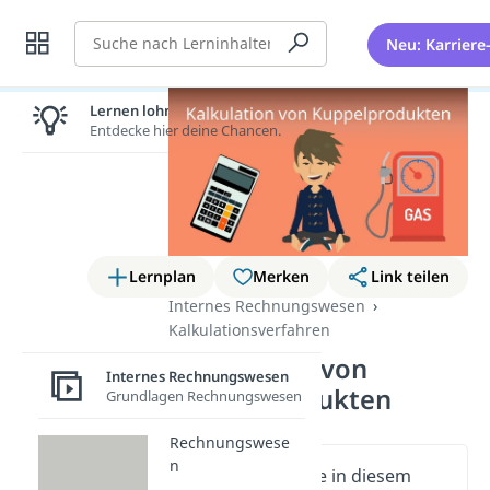
Suche
Neu: Karriere
Lernen lohnt sich!
Entdecke hier deine Chancen.
Lernplan
Merken
Link teilen
Internes Rechnungswesen
Kalkulationsverfahren
Kalkulation von
Internes Rechnungswesen
Kuppelprodukten
Grundlagen Rechnungswesen
Rechnungswese
n
Wichtige Inhalte in diesem