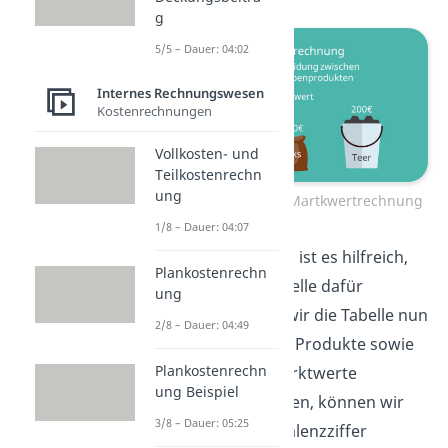
g
5/5 – Dauer: 04:02
Internes Rechnungswesen
Kostenrechnungen
Vollkosten- und
Teilkostenrechn
ung
Kuppelkalkulation: Martkwertrechnung
1/8 – Dauer: 04:07
Für die Kalkulation ist es hilfreich,
Plankostenrechn
wenn wir eine Tabelle dafür
ung
aufstellen. Füllen wir die Tabelle nun
2/8 – Dauer: 04:49
aus! Nachdem die Produkte sowie
Plankostenrechn
die bekannten Marktwerte
ung Beispiel
eingetragen wurden, können wir
3/8 – Dauer: 05:25
uns mit der Äquivalenzziffer