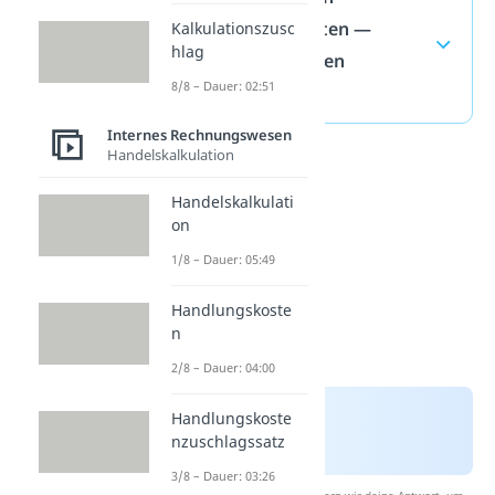
Kuppelprodukten —
Kalkulationszusc
hlag
häufigste Fragen
8/8 – Dauer: 02:51
(ausklappen)
Internes Rechnungswesen
Handelskalkulation
Handelskalkulati
on
1/8 – Dauer: 05:49
Handlungskoste
n
2/8 – Dauer: 04:00
Handlungskoste
nzuschlagssatz
3/8 – Dauer: 03:26
Nach Beantwortung speichern wir deine Antwort, um