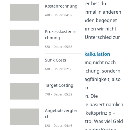
beschäftigen. Dieser bist du
Kostenrechnung
bestimmt schon einmal in anderen
4/8 – Dauer: 04:52
Kalkulationsmethoden begegnet
und auch hier kommen wir nicht
Prozesskostenre
darum herum. Im Unterschied zur
chnung
allgemeinen
5/8 – Dauer: 05:38
Äquivalenzziffernkalkulation
Sunk Costs
erfolgt die Verteilung nicht nach
6/8 – Dauer: 02:56
der Kostenverursachung, sondern
nach der Kostentragfähigkeit, also
Target Costing
nach den jeweiligen
7/8 – Dauer: 05:29
Deckungsbeiträgen. Die
Marktwertmethode basiert nämlich
Angebotsverglei
auf dem Tragfähigkeitsprinzip –
ch
also nach dem Motto: Was viel Geld
8/8 – Dauer: 04:46
wert ist, sollte auch hohe Kosten