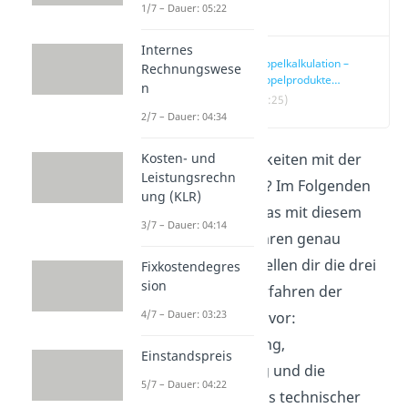
Video
1/7 – Dauer: 05:22
Internes
Kuppelkalkulation –
Rechnungswese
Kuppelprodukte
n
Definition
(00:25)
2/7 – Dauer: 04:34
Kosten- und
Du hast Schwierigkeiten mit der
Leistungsrechn
Kuppelkalkulation? Im Folgenden
ung (KLR)
erklären wir dir, was mit diesem
3/7 – Dauer: 04:14
Kalkulationsverfahren genau
gemeint ist und stellen dir die drei
Fixkostendegres
sion
verschiedenen Verfahren der
4/7 – Dauer: 03:23
Kuppelkalkulation vor:
Marktwertrechnung,
Einstandspreis
Restwertrechnung und die
5/7 – Dauer: 04:22
Rechnung auf Basis technischer