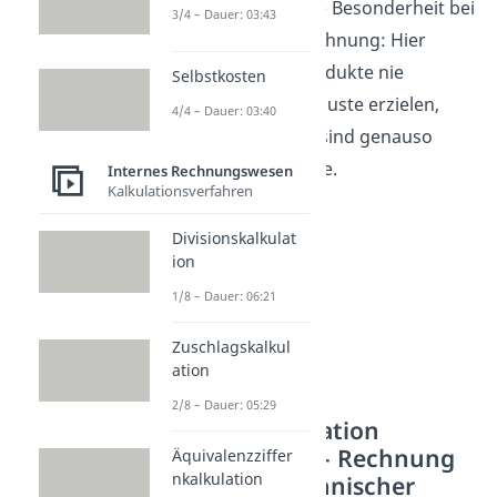
schon die wichtige Besonderheit bei
3/4 – Dauer: 03:43
der Restkostenrechnung: Hier
können Nebenprodukte nie
Selbstkosten
Gewinne oder Verluste erzielen,
4/4 – Dauer: 03:40
denn ihre Kosten sind genauso
hoch wie die Erlöse.
Internes Rechnungswesen
Kalkulationsverfahren
Divisionskalkulat
ion
1/8 – Dauer: 06:21
Zuschlagskalkul
ation
2/8 – Dauer: 05:29
Kuppelkalkulation
Berechnung – Rechnung
Äquivalenzziffer
nkalkulation
auf Basis technischer