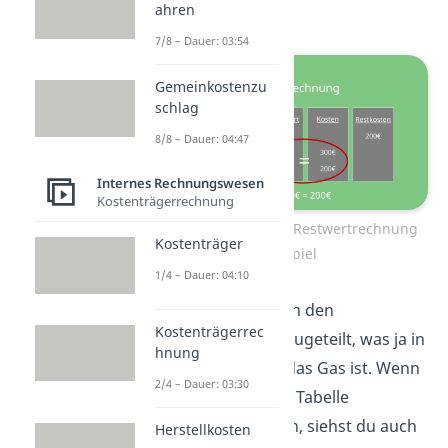
Euro Restkosten.
ahren
7/8 – Dauer: 03:54
Gemeinkostenzu
schlag
8/8 – Dauer: 04:47
Internes Rechnungswesen
Kostenträgerrechnung
Kuppelkalkulation: Restwertrechnung
Kostenträger
Beispiel
1/4 – Dauer: 04:10
Diese werden dann den
Kostenträgerrec
Hauptprodukten zugeteilt, was ja in
hnung
unserem Fall nur das Gas ist. Wenn
2/4 – Dauer: 03:30
wir das alles in die Tabelle
eingetragen haben, siehst du auch
Herstellkosten