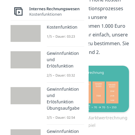
des Kuppelproduktionsprozesses
Internes Rechnungswesen
Kostenfunktionen
tragen können! Da unsere
Marktwerte zusammen 1.000 Euro
Kostenfunktion
ergeben, ist es sehr einfach, unsere
1/5 – Dauer: 03:23
Äquivalenzziffern zu bestimmen. Sie
sind einfach: 5, 3 und 2.
Gewinnfunktion
und
Erlösfunktion
2/5 – Dauer: 03:32
Gewinnfunktion
und
Erlösfunktion
Übungsaufgabe
Kuppelkalkulation: Marktwertrechnung
3/5 – Dauer: 02:54
Beispiel
Gewinnfunktion