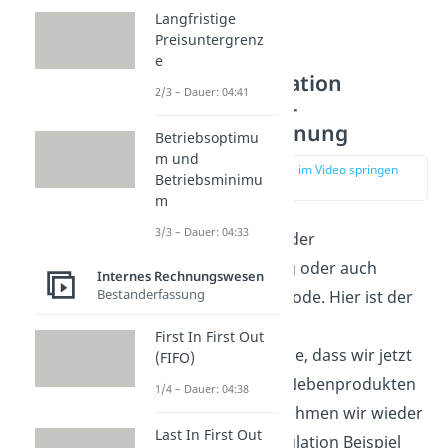
Langfristige
Preisuntergrenz
e
Kuppelkalkulation
2/3 – Dauer: 04:41
Berechnung –
Restwertrechnung
Betriebsoptimu
m und
zur Stelle im Video springen
Betriebsminimu
(03:02)
m
3/3 – Dauer: 04:33
Weiter geht’s mit der
Restwertrechnung oder auch
Internes Rechnungswesen
Bestanderfassung
Subtraktionsmethode. Hier ist der
Unterschied zur
First In First Out
Marktwertmethode, dass wir jetzt
(FIFO)
nach Haupt- und Nebenprodukten
1/4 – Dauer: 04:38
unterscheiden! Nehmen wir wieder
Last In First Out
unser Kuppelkalkulation Beispiel