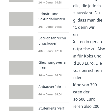
2/8 – Dauer: 04:28
lohnt sich eine Tabelle, die jedoch
ein bisschen anders aussieht. Du
Primär- und
Sekundärkosten
siehst, es ist wichtig, dass man die
Produkttypen kennt, denn wir
3/8 – Dauer: 01:58
rechnen nämlich den
Betriebsabrechn
Nebenprodukten Kosten in genau
ungsbogen
der Höhe ihrer Marktpreise zu. Also
4/8 – Dauer: 02:00
betragen die Kosten für Koks und
Gleichungsverfa
Teer jeweils 300 und 200 Euro. Die
hren
Herstellkosten für Gas berechnen
5/8 – Dauer: 04:08
sich, indem wir von den
Gesamtkosten in Höhe von 700
Anbauverfahren
Euro die Gesamtkosten der
6/8 – Dauer: 03:04
Nebenprodukte, also 500 Euro,
abziehen. Es resultieren also 200
Stufenleiterverf