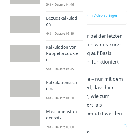
Größen
3/8 – Dauer: 04:46
zur Stelle im Video springen
Bezugskalkulati
(04:20)
on
4/8 – Dauer: 03:19
Und schon sind wir bei der letzten
Methode. Hier halten wir es kurz:
Kalkulation von
Denn die Rechnung auf Basis
Kuppelprodukte
n
technischer Größen funktioniert
5/8 – Dauer: 04:45
genauso wie die
Marktwertmethode – nur mit dem
Kalkulationssch
kleinen Unterschied, dass hier
ema
technische Größen, wie zum
6/8 – Dauer: 04:30
Beispiel der Heizwert, als
Maschinenstun
Äquivalenzziffern benutzt werden.
densatz
7/8 – Dauer: 03:00
Kalkulation von