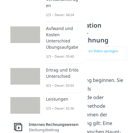
en
2/5 – Dauer: 04:24
Kuppelkalkulation
Aufwand und
Berechnung –
Kosten
Marktwertrechnung
Unterschied
Übungsaufgabe
zur Stelle im Video springen
(01:15)
3/5 – Dauer: 03:40
Ertrag und Erlös
Lass uns mit der
Unterschied
Marktwertrechnung beginnen. Sie
4/5 – Dauer: 03:03
wird auch häufig als
Verteilungsmethode oder
Leistungen
Äquivalenzziffernmethode
5/5 – Dauer: 02:36
bezeichnet. Im Rahmen der
Marktwertrechnung gilt: Eine
Internes Rechnungswesen
Deckungsbeitrag
Unterscheidung zwischen Haupt-