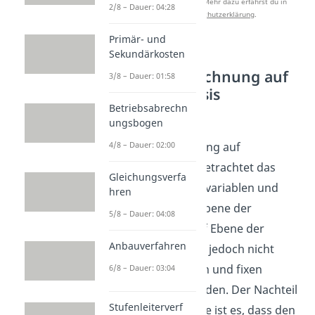
Studyflix zu verbessern. Mehr dazu erfährst du in
2/8 – Dauer: 04:28
unserer
Datenschutzerklärung
.
Primär- und
Sekundärkosten
Flexible
Plankostenrechnung auf
3/8 – Dauer: 01:58
Vollkostenbasis
Betriebsabrechn
ungsbogen
Bei der flexiblen
Plankostenrechnung auf
4/8 – Dauer: 02:00
Vollkostenbasis
betrachtet das
Gleichungsverfa
Unternehmen die variablen und
hren
fixen Kosten auf Ebene der
5/8 – Dauer: 04:08
Kostenstellen
. Auf Ebene der
Anbauverfahren
Kostenträger wird jedoch nicht
zwischen variablen und fixen
6/8 – Dauer: 03:04
Kosten unterschieden. Der Nachteil
Stufenleiterverf
bei dieser Methode ist es, dass den