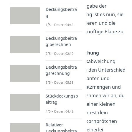
entstehen. Die Aufgabe der
Deckungsbeitra
Plankostenrechnung ist es nun, sie
g
genauer zu analysieren und die
1/5 – Dauer: 04:42
Ergebnisse für zukünftige Pläne zu
Deckungsbeitra
verwenden.
g berechnen
Verbrauchsabweichung
2/5 – Dauer: 02:19
Bei der Verbrauchsabweichung
Deckungsbeitra
handelt es sich um den Unterschied
gsrechnung
zwischen den geplanten und
3/5 – Dauer: 05:38
tatsächlichen Einsatzmengen und
Betriebsmitteln.
Nehmen wir an, du
Stückdeckungsb
eitrag
wärst Eigentümer einer kleinen
4/5 – Dauer: 04:42
Bäckerei und möchtest dein
Sortiment um Vollkornbrötchen
Relativer
erweitern. Da du keinerlei
Deckungsbeitra