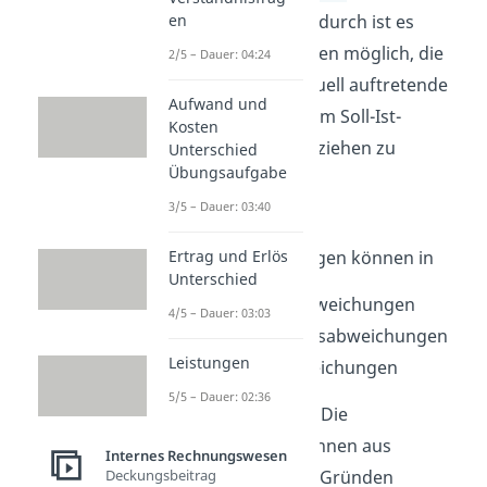
unterschieden. Dadurch ist es
en
einem Unternehmen möglich, die
2/5 – Dauer: 04:24
Ursache für eventuell auftretende
Aufwand und
Abweichungen beim Soll-Ist-
Kosten
Vergleich nachvollziehen zu
Unterschied
Übungsaufgabe
können.
3/5 – Dauer: 03:40
Diese möglichen
Kostenabweichungen können in
Ertrag und Erlös
Unterschied
Verbrauchsabweichungen
4/5 – Dauer: 03:03
Beschäftigungsabweichungen
Leistungen
und Preisabweichungen
5/5 – Dauer: 02:36
unterteilt werden. Die
Abweichungen können aus
Internes Rechnungswesen
unterschiedlichen Gründen
Deckungsbeitrag