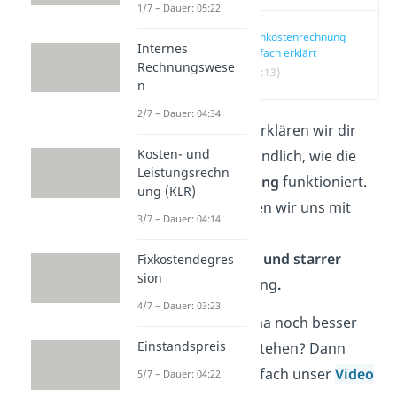
1/7 – Dauer: 05:22
Plankostenrechnung
Internes
einfach erklärt
Rechnungswese
(00:13)
n
2/7 – Dauer: 04:34
In diesem Artikel erklären wir dir
Kosten- und
einfach und verständlich, wie die
Leistungsrechn
Plankostenrechnung
funktioniert.
ung (KLR)
Außerdem befassen wir uns mit
3/7 – Dauer: 04:14
dem Unterschied
zwischen
flexibler und starrer
Fixkostendegres
sion
Plankostenrechnung
.
4/7 – Dauer: 03:23
Du willst das Thema noch besser
Einstandspreis
und schneller verstehen? Dann
schau dir doch einfach unser
Video
5/7 – Dauer: 04:22