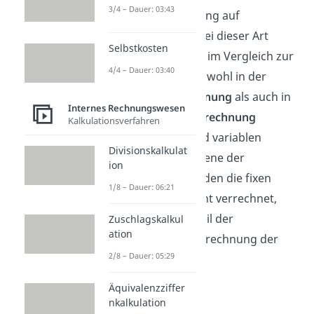
3/4 – Dauer: 03:43
Plankostenrechnung auf
Teilkostenbasis
. Bei dieser Art
Selbstkosten
unterscheiden wir im Vergleich zur
4/4 – Dauer: 03:40
Vollkostenbasis sowohl in der
Kostenträgerrechnung
als auch in
Internes Rechnungswesen
der
Kostenstellenrechnung
Kalkulationsverfahren
zwischen fixen und variablen
Divisionskalkulat
Kosten. Bei der Ebene der
ion
Kostenstellen werden die fixen
1/8 – Dauer: 06:21
Kosten jedoch nicht verrechnet,
sodass der Nachteil der
Zuschlagskalkul
ation
proportionalen Zurechnung der
2/8 – Dauer: 05:29
Fixkosten entfällt.
Äquivalenzziffer
nkalkulation