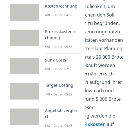
es sich um eine Möglichkeit, um
Kostenrechnung
Unterschiede zwischen den Soll-
4/8 – Dauer: 04:52
und den Ist-Kosten zu begründen.
Diese entstehen, wenn ungenutzte
Prozesskostenre
chnung
Produktionskapazitäten vorhanden
5/8 – Dauer: 05:38
sind. Eigentlich hätten laut Planung
deines ersten Quartals 20.000 Brote
Sunk Costs
deiner Bäckerei gekauft werden
6/8 – Dauer: 02:56
sollen. Allerdings ernähren sich
viele deiner Kunden aufgrund ihrer
Target Costing
Neujahrsvorsätze low-carb und
7/8 – Dauer: 05:29
fragen daher nur rund 5.000 Brote
nach. Aufgrund dieser
Angebotsverglei
Unterbeschäftigung werden die
ch
gleichbleibenden
Fixkosten
auf
8/8 – Dauer: 04:46