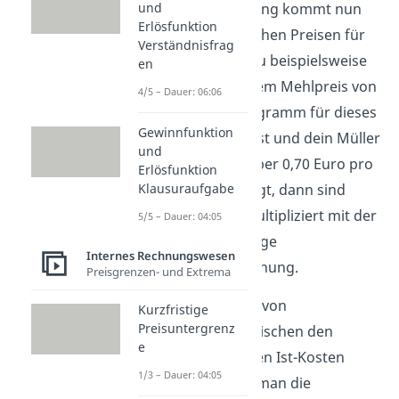
Plankostenrechnung kommt nun
und
Erlösfunktion
von unterschiedlichen Preisen für
Verständnisfrag
das Mehl. Wenn du beispielsweise
en
im Voraus mit einem Mehlpreis von
4/5 – Dauer: 06:06
0,50 Euro pro Kilogramm für dieses
Gewinnfunktion
Jahr gerechnet hast und dein Müller
und
seit diesem Jahr aber 0,70 Euro pro
Erlösfunktion
Kilogramm verlangt, dann sind
Klausuraufgabe
diese 0,20 Euro multipliziert mit der
5/5 – Dauer: 04:05
produzierten Menge
Internes Rechnungswesen
deine Preisabweichung.
Preisgrenzen- und Extrema
Werden alle Arten von
Kurzfristige
Preisuntergrenz
Abweichungen zwischen den
e
Plankosten und den Ist-Kosten
1/3 – Dauer: 04:05
addiert, so erhält man die