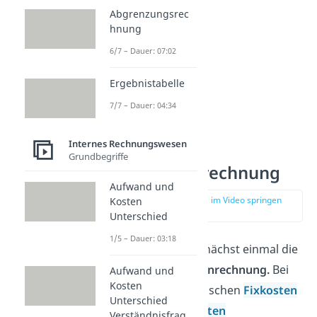
Abgrenzungsrec
hnung
6/7 – Dauer: 07:02
Ergebnistabelle
7/7 – Dauer: 04:34
Internes Rechnungswesen
Flexible
Grundbegriffe
Plankostenrechnung
Aufwand und
zur Stelle im Video springen
Kosten
(01:34)
Unterschied
1/5 – Dauer: 03:18
Betrachten wir zunächst einmal die
flexible Plankostenrechnung.
Bei
Aufwand und
Kosten
dieser Art wird zwischen
Fixkosten
Unterschied
und
variablen Kosten
Verständnisfrag