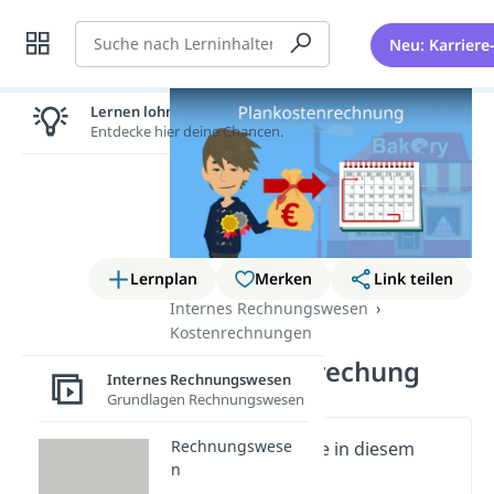
Suche
Neu: Karriere
Lernen lohnt sich!
Entdecke hier deine Chancen.
Lernplan
Merken
Link teilen
Internes Rechnungswesen
Kostenrechnungen
Plankostenrechung
Internes Rechnungswesen
Grundlagen Rechnungswesen
Rechnungswese
Wichtige Inhalte in diesem
n
Video