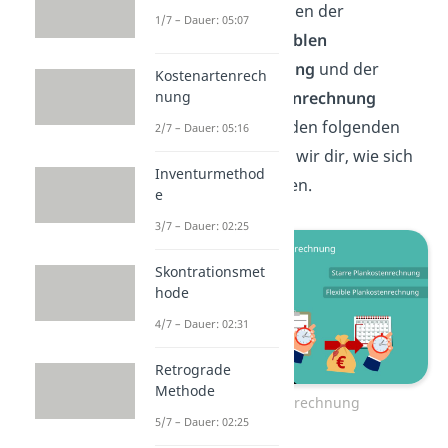
können wir zwischen der
1/7 – Dauer: 05:07
sogenannten
flexiblen
Plankostenrechnung
und der
Kostenartenrech
nung
starren
Plankostenrechnung
differenzieren. In den folgenden
2/7 – Dauer: 05:16
Absätzen erklären wir dir, wie sich
Inventurmethod
diese unterscheiden.
e
3/7 – Dauer: 02:25
Skontrationsmet
hode
4/7 – Dauer: 02:31
Retrograde
Methode
Plankostenrechnung
5/7 – Dauer: 02:25