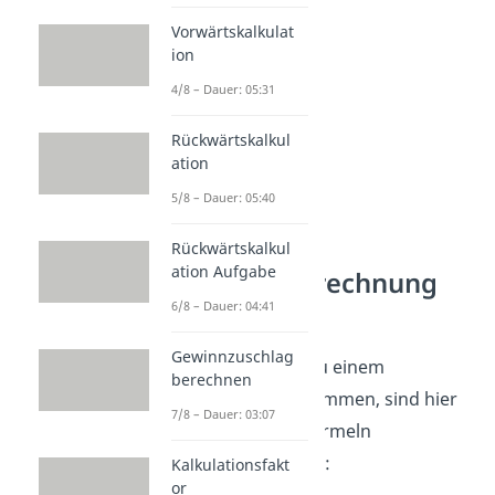
Hilfe dar.
Vorwärtskalkulat
ion
4/8 – Dauer: 05:31
Rückwärtskalkul
ation
5/8 – Dauer: 05:40
Rückwärtskalkul
ation Aufgabe
Plankostenrechnung
Formeln
6/8 – Dauer: 04:41
Gewinnzuschlag
Bevor wir gleich zu einem
berechnen
Rechenbeispiel kommen, sind hier
7/8 – Dauer: 03:07
die wichtigsten Formeln
zusammengefasst:
Kalkulationsfakt
or