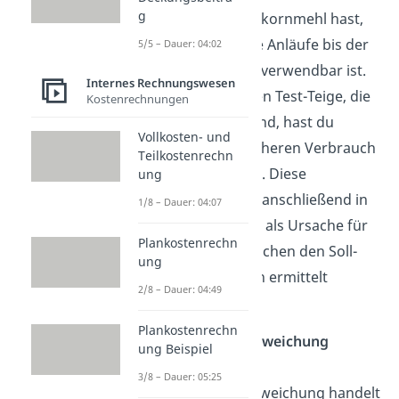
g
Erfahrung mit Vollkornmehl hast,
brauchst du einige Anläufe bis der
5/5 – Dauer: 04:02
Teig auch wirklich verwendbar ist.
Internes Rechnungswesen
Aufgrund der vielen Test-Teige, die
Kostenrechnungen
nicht genießbar sind, hast du
Vollkosten- und
zunächst einen höheren Verbrauch
Teilkostenrechn
an Betriebsmitteln. Diese
ung
Abweichung kann anschließend in
1/8 – Dauer: 04:07
der Kostenanalyse als Ursache für
Plankostenrechn
die Divergenz zwischen den Soll-
ung
und den Ist-Kosten ermittelt
2/8 – Dauer: 04:49
werden.
Plankostenrechn
Beschäftigungsabweichung
ung Beispiel
Auch bei der
3/8 – Dauer: 05:25
Beschäftigungsabweichung handelt