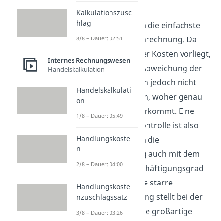
ausgegangen.
Kalkulationszusc
hlag
Es handelt sich um die einfachste
Art der Plankostenrechnung. Da
8/8 – Dauer: 02:51
keine Trennung der Kosten vorliegt,
Internes Rechnungswesen
können bei einer Abweichung der
Handelskalkulation
Soll- und Ist-Kosten jedoch nicht
Handelskalkulati
festgestellt werden, woher genau
on
diese Differenz herkommt. Eine
1/8 – Dauer: 05:49
effektive Kostenkontrolle ist also
Handlungskoste
nur möglich, wenn die
n
Planbeschäftigung auch mit dem
2/8 – Dauer: 04:00
tatsächlichen Beschäftigungsgrad
übereinstimmt. Die starre
Handlungskoste
Plankostenrechnung stellt bei der
nzuschlagssatz
Kontrolle also keine großartige
3/8 – Dauer: 03:26