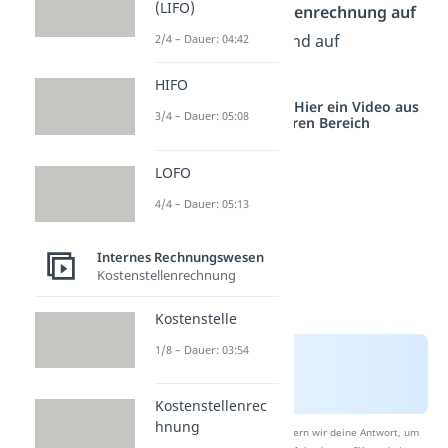
(LIFO)
flexiblen Plankostenrechnung auf
Vollkostenbasis
und auf
2/4 – Dauer: 04:42
Teilkostenbasis
.
HIFO
Studyflix vernetzt: Hier ein Video aus
3/4 – Dauer: 05:08
einem anderen Bereich
LOFO
4/4 – Dauer: 05:13
Internes Rechnungswesen
Kostenstellenrechnung
Kostenstelle
1/8 – Dauer: 03:54
Kostenstellenrec
hnung
Nach Beantwortung speichern wir deine Antwort, um