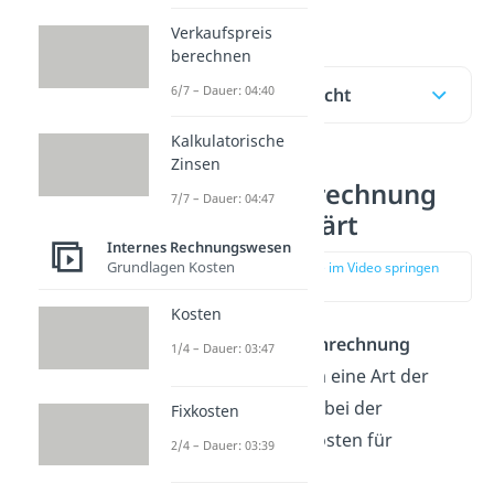
an.
Verkaufspreis
berechnen
6/7 – Dauer: 04:40
Inhaltsübersicht
Kalkulatorische
Zinsen
Plankostenrechnung
7/7 – Dauer: 04:47
einfach erklärt
Internes Rechnungswesen
Grundlagen Kosten
zur Stelle im Video springen
(00:13)
Kosten
Bei der
Plankostenrechnung
1/4 – Dauer: 03:47
handelt es sich um eine Art der
Kostenrechnung
, bei der
Fixkosten
Leistungen und Kosten für
2/4 – Dauer: 03:39
zukünftige