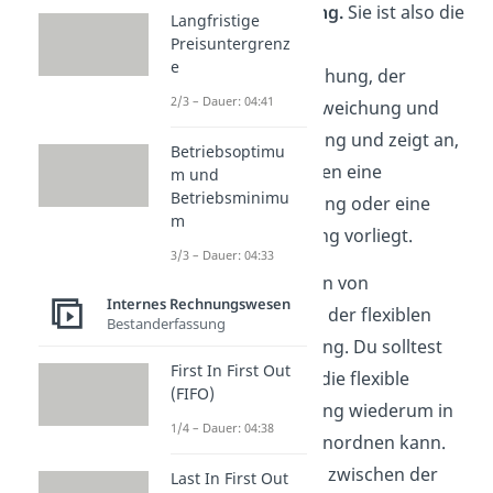
Gesamtabweichung.
Sie ist also die
Langfristige
Summe der
Preisuntergrenz
e
Verbrauchsabweichung, der
2/3 – Dauer: 04:41
Beschäftigungsabweichung und
der Preisabweichung und zeigt an,
Betriebsoptimu
wo im Unternehmen eine
m und
Betriebsminimu
Kostenunterdeckung oder eine
m
Kostenüberdeckung vorliegt.
3/3 – Dauer: 04:33
So viel zu den Arten von
Internes Rechnungswesen
Abweichungen bei der flexiblen
Bestanderfassung
Plankostenrechnung. Du solltest
First In First Out
wissen, dass man die flexible
(FIFO)
Plankostenrechnung wiederum in
1/4 – Dauer: 04:38
zwei Kategorien einordnen kann.
Wir unterscheiden zwischen der
Last In First Out