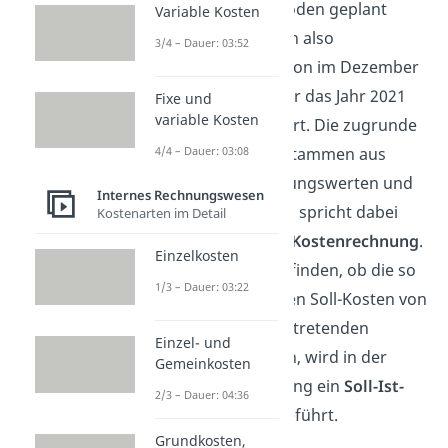
Abrechnungsperioden geplant
Variable Kosten
werden. Es werden also
3/4 – Dauer: 03:52
beispielsweise schon im Dezember
2020 die Kosten für das Jahr 2021
Fixe und
variable Kosten
im Voraus kalkuliert. Die zugrunde
4/4 – Dauer: 03:08
liegenden Daten stammen aus
bisherigen Erfahrungswerten und
Internes Rechnungswesen
Schätzungen. Man spricht dabei
Kostenarten im Detail
auch von der
Soll-Kostenrechnung
.
Einzelkosten
Um nun herauszufinden, ob die so
1/3 – Dauer: 03:22
vorher berechneten Soll-Kosten von
der tatsächlich eintretenden
Einzel- und
Realität abweichen, wird in der
Gemeinkosten
Plankostenrechnung ein
Soll-Ist-
2/3 – Dauer: 04:36
Vergleich
durchgeführt.
Grundkosten,