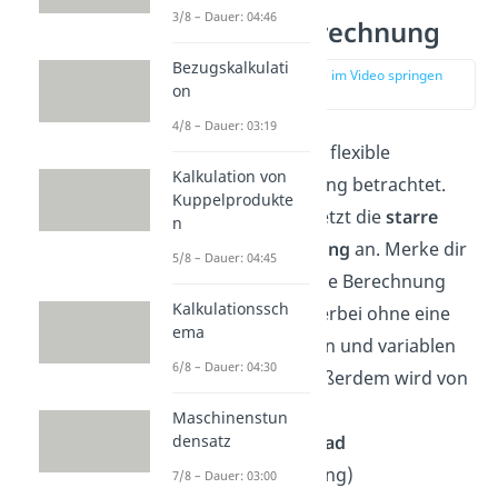
Starre
3/8 – Dauer: 04:46
Plankostenrechnung
Bezugskalkulati
zur Stelle im Video springen
on
(01:09)
4/8 – Dauer: 03:19
Nun haben wir die flexible
Kalkulation von
Plankostenrechnung betrachtet.
Kuppelprodukte
Schauen wir uns jetzt die
starre
n
Plankostenrechnung
an. Merke dir
5/8 – Dauer: 04:45
am besten, dass die Berechnung
Kalkulationssch
der Soll-Kosten hierbei
ohne eine
ema
Trennung von fixen und variablen
6/8 – Dauer: 04:30
Kosten erfolgt. Außerdem wird von
einem
konstanten
Maschinenstun
Beschäftigungsgrad
densatz
(=Planbeschäftigung)
7/8 – Dauer: 03:00