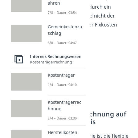
ahren
Kostenträgern dadurch ein
7/8 – Dauer: 03:54
proportionaler und nicht der
„richtige“ Anteil der Fixkosten
Gemeinkostenzu
zugeordnet wird.
schlag
8/8 – Dauer: 04:47
Internes Rechnungswesen
Kostenträgerrechnung
Kostenträger
1/4 – Dauer: 04:10
Kostenträgerrec
Flexible
hnung
Plankostenrechnung auf
2/4 – Dauer: 03:30
Teilkostenbasis
Herstellkosten
Die zweite Kategorie ist die flexible