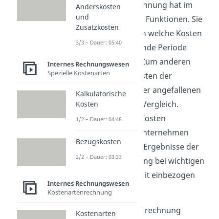
Die Plankostenrechnung hat im
Anderskosten
und
Wesentlichen zwei Funktionen. Sie
Zusatzkosten
zeigt dir zum einen welche Kosten
3/3 – Dauer: 05:40
du für die kommende Periode
erwarten kannst. Zum anderen
Internes Rechnungswesen
Spezielle Kostenarten
dienen die Plankosten der
Überprüfung deiner angefallenen
Kalkulatorische
Kosten im Soll-Ist-Vergleich.
Kosten
Dadurch können Kosten
1/2 – Dauer: 04:48
kontrolliert, das Unternehmen
Bezugskosten
gesteuert und die Ergebnisse der
2/2 – Dauer: 03:33
Plankostenrechnung bei wichtigen
Entscheidungen mit einbezogen
Internes Rechnungswesen
werden.
Kostenartenrechnung
Bei der Plankostenrechnung
Kostenarten