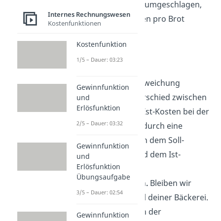
weniger Brotlaibe umgeschlagen,
Internes Rechnungswesen
wodurch die Kosten pro Brot
Kostenfunktionen
steigen.
Kostenfunktion
Preisabweichung
1/5 – Dauer: 03:23
Anders als bei der
Beschäftigungsabweichung
Gewinnfunktion
entsteht der Unterschied zwischen
und
Erlösfunktion
den Soll- und den Ist-Kosten bei der
2/5 – Dauer: 03:32
Preisabweichung durch eine
Differenz zwischen dem Soll-
Gewinnfunktion
Einstandspreis und dem Ist-
und
Erlösfunktion
Einstandspreis für
Übungsaufgabe
Produktionswaren
.
Bleiben wir
3/5 – Dauer: 02:54
doch beim Beispiel deiner Bäckerei.
Der Unterschied in der
Gewinnfunktion