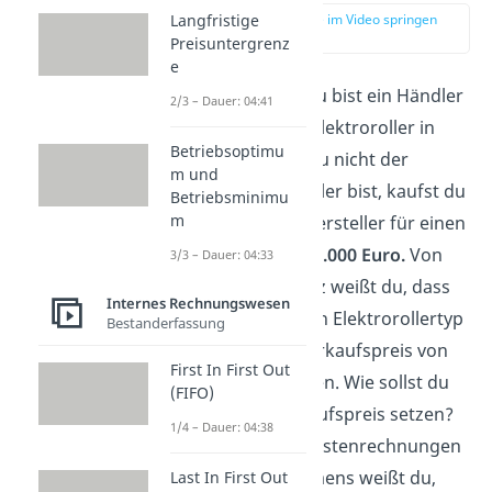
zur Stelle im Video springen
Langfristige
(01:27)
Preisuntergrenz
e
Nehmen wir an, du bist ein Händler
2/3 – Dauer: 04:41
für die neuesten Elektroroller in
Betriebsoptimu
deiner Stadt. Da du nicht der
m und
Produzent der Roller bist, kaufst du
Betriebsminimu
m
diese bei einem Hersteller für einen
Bezugspreis
von
1.000 Euro.
Von
3/3 – Dauer: 04:33
deiner Konkurrenz weißt du, dass
Internes Rechnungswesen
sie einen ähnlichen Elektrorollertyp
Bestanderfassung
für einen Listenverkaufspreis von
First In First Out
1.800 Euro anbieten. Wie sollst du
(FIFO)
also deinen Verkaufspreis setzen?
1/4 – Dauer: 04:38
Aus vorherigen Kostenrechnungen
deines Unternehmens weißt du,
Last In First Out