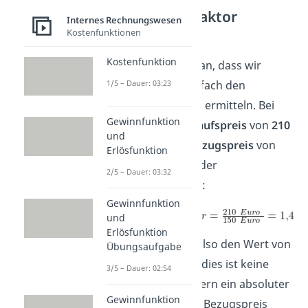
Kalkulationsfaktor
Internes Rechnungswesen
ermitteln
Kostenfunktionen
Kostenfunktion
Fangen wir damit an, dass wir
zunächst ganz einfach den
1/5 – Dauer: 03:23
Kalkulationsfaktor ermitteln. Bei
Gewinnfunktion
einem
Listenverkaufspreis
von
210
und
Euro
und einen
Bezugspreis
von
Erlösfunktion
150 Euro
, beträgt der
2/5 – Dauer: 03:32
Kalkulationsfaktor:
Gewinnfunktion
und
Erlösfunktion
Unser Faktor hat also den Wert von
Übungsaufgabe
1,4. Erinnere dich, dies ist keine
3/5 – Dauer: 02:54
Prozentzahl, sondern ein absoluter
Gewinnfunktion
Wert. Auf unseren Bezugspreis