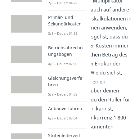
verbuchen. Diesen Multiplikator
2/8 – Dauer: 04:28
von 1,4 kannst du auch auf andere
Primär- und
Listenverkaufspreiskalkulationen in
Sekundärkosten
deinem Unternehmen anwenden,
3/8 – Dauer: 01:58
wenn du davon ausgehst, dass du
zur Deckung deiner Kosten immer
Betriebsabrechn
in etwa den
ungsbogen
1,4-fachen
Betrag des
Bezugspreises vom Endkunden
4/8 – Dauer: 02:00
verlangen musst. Wie du siehst,
Gleichungsverfa
hast du auch noch einen
hren
Preisvorteil gegenüber deinen
5/8 – Dauer: 04:08
Konkurrenten, da du den Roller für
1.400 Euro anbieten kannst,
Anbauverfahren
während deine Konkurrenz 1.800
6/8 – Dauer: 03:04
Euro vom Endkonsumenten
verlangt.
Stufenleiterverf