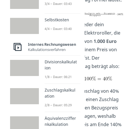
3/4 – Dauer: 03:43
Selbstkosten
Wir betrachten wieder dein
4/4 – Dauer: 03:40
Unternehmen für Elektroroller, die
du zu einem Preis von
1.000 Euro
Internes Rechnungswesen
einkaufst und zu einem Preis von
Kalkulationsverfahren
1.400
Euro verkaufst. Der
Divisionskalkulat
Kalkulationszuschlag beträgt also:
ion
1/8 – Dauer: 06:21
Zuschlagskalkul
Der Kalkulationszuschlag von 40%
ation
bedeutet, dass wir einen Zuschlag
2/8 – Dauer: 05:29
von 40% auf unseren Bezugspreis
(=100%) aufgeschlagen, weshalb
Äquivalenzziffer
unser Verkaufspreis am Ende 140%
nkalkulation