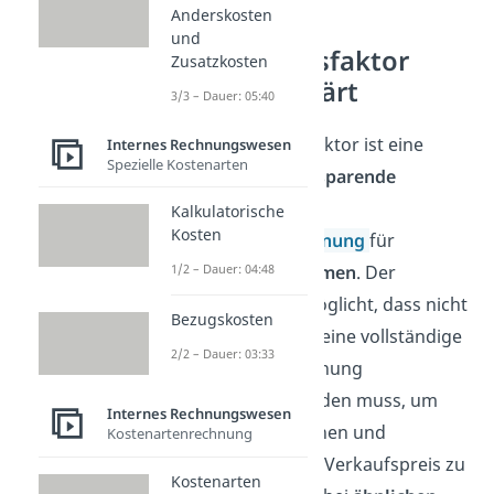
Anderskosten
und
Kalkulationsfaktor
Zusatzkosten
einfach erklärt
3/3 – Dauer: 05:40
Der Kalkulationsfaktor ist eine
Internes Rechnungswesen
Spezielle Kostenarten
einfache
und
zeitsparende
Alternative zur
Kalkulatorische
Kosten
Kostenträgerrechnung
für
Handelsunternehmen
1/2 – Dauer: 04:48
. Der
Multiplikator ermöglicht, dass nicht
Bezugskosten
für jedes Produkt eine vollständige
2/2 – Dauer: 03:33
Kostenträgerrechnung
durchgeführt werden muss, um
Internes Rechnungswesen
einen angemessenen und
Kostenartenrechnung
kostendeckenden Verkaufspreis zu
Kostenarten