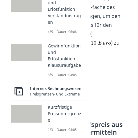
und
wurde also das 1,4-fache des
Erlösfunktion
Preises aufgeschlagen, um den
Verständnisfrag
en
Listenverkaufspreis für den
4/5 – Dauer: 06:06
Endkonsumenten (
) zu
Gewinnfunktion
erhalten.
und
Erlösfunktion
Klausuraufgabe
5/5 – Dauer: 04:05
Internes Rechnungswesen
Preisgrenzen- und Extrema
Kurzfristige
Preisuntergrenz
e
Listenverkaufspreis aus
1/3 – Dauer: 04:05
Bezugspreis ermitteln