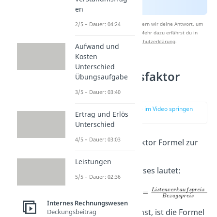
en
Nach Beantwortung speichern wir deine Antwort, um
2/5 – Dauer: 04:24
Studyflix zu verbessern. Mehr dazu erfährst du in
unserer
Datenschutzerklärung
.
Aufwand und
Kosten
Unterschied
Kalkulationsfaktor
Übungsaufgabe
Formel
3/5 – Dauer: 03:40
zur Stelle im Video springen
Ertrag und Erlös
(00:43)
Unterschied
4/5 – Dauer: 03:03
Die Kalkulationsfaktor Formel zur
Berechnung des
Leistungen
Listenverkaufspreises lautet:
5/5 – Dauer: 02:36
Internes Rechnungswesen
Wie du sehen kannst, ist die Formel
Deckungsbeitrag