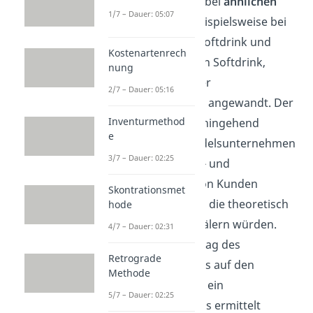
ermitteln. So wird bei
ähnlichen
1/7 – Dauer: 05:07
Produkten
, wie beispielsweise bei
einem normalen Softdrink und
Kostenartenrech
einem zuckerfreien Softdrink,
nung
oftmals einfach der
2/7 – Dauer: 05:16
Kalkulationsfaktor angewandt. Der
Inventurmethod
Faktor ist auch dahingehend
e
wichtig, dass Handelsunternehmen
3/7 – Dauer: 02:25
häufig mit Skonto- und
Rabattanfragen von Kunden
Skontrationsmet
umgehen müssen, die theoretisch
hode
den Gewinn schmälern würden.
4/7 – Dauer: 02:31
Durch den Aufschlag des
Retrograde
Kalkulationsfaktors auf den
Methode
Bezugspreis, kann ein
5/7 – Dauer: 02:25
Listenverkaufspreis ermittelt