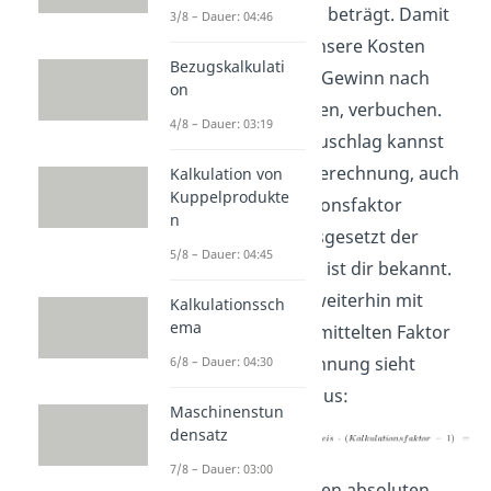
des Bezugspreises beträgt. Damit
3/8 – Dauer: 04:46
können wir nun unsere Kosten
Bezugskalkulati
decken und einen Gewinn nach
on
Abzug dieser Kosten, verbuchen.
4/8 – Dauer: 03:19
Den Kalkulationszuschlag kannst
du neben dieser Berechnung, auch
Kalkulation von
Kuppelprodukte
über den Kalkulationsfaktor
n
berechnen, vorausgesetzt der
5/8 – Dauer: 04:45
Kalkulationsfaktor ist dir bekannt.
Wir rechnen hier weiterhin mit
Kalkulationssch
ema
unserem zuvor ermittelten Faktor
von 1,4. Die Berechnung sieht
6/8 – Dauer: 04:30
folgendermaßen aus:
Maschinenstun
densatz
7/8 – Dauer: 03:00
Wir haben hier einen absoluten