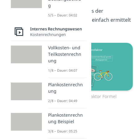
ausgehend vom
g
Listenverkaufspreis der
5/5 – Dauer: 04:02
Bezugspreis, ganz einfach ermittelt
werden.
Internes Rechnungswesen
Kostenrechnungen
Vollkosten- und
Teilkostenrechn
ung
1/8 – Dauer: 04:07
Plankostenrechn
ung
Kalkulationsfaktor Formel
2/8 – Dauer: 04:49
Plankostenrechn
ung Beispiel
3/8 – Dauer: 05:25