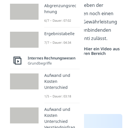
werden, welcher neben der
Abgrenzungsrec
hnung
Deckung der Kosten noch einen
6/7 – Dauer: 07:02
Spielraum für die Gewährleistung
von solchen kundenbindenden
Ergebnistabelle
Rabatten oder Skonti zulässt.
7/7 – Dauer: 04:34
Studyflix vernetzt: Hier ein Video aus
einem anderen Bereich
Internes Rechnungswesen
Grundbegriffe
Aufwand und
Kosten
Unterschied
1/5 – Dauer: 03:18
Aufwand und
Kosten
Unterschied
Verständnisfrag