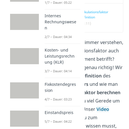
1/7 – Dauer: 05:22
Kalkulationsfaktor
Internes
Definition
Rechnungswese
(00:11)
n
2/7 – Dauer: 04:34
Du wolltest schon immer verstehen,
Kosten- und
wieso der Kalkulationsfaktor auch
Leistungsrechn
dich als Endkonsument betrifft?
ung (KLR)
Dann bist du hier genau richtig! Wir
3/7 – Dauer: 04:14
erklären dir die
Definition
des
Kalkulationsfaktors
und wie man
Fixkostendegres
sion
den
Kalkulationsfaktor berechnen
4/7 – Dauer: 03:23
kann. Das ist dir zu viel Gerede um
den heißen Brei? Unser
Video
Einstandspreis
bringt alles, was du zum
5/7 – Dauer: 04:22
Kalkulationsfaktor wissen musst,