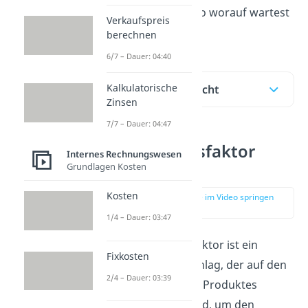
auf den Punkt, also worauf wartest
Verkaufspreis
du noch?
berechnen
6/7 – Dauer: 04:40
Kalkulatorische
Inhaltsübersicht
Zinsen
7/7 – Dauer: 04:47
Kalkulationsfaktor
Internes Rechnungswesen
Definition
Grundlagen Kosten
Kosten
zur Stelle im Video springen
(00:11)
1/4 – Dauer: 03:47
Der Kalkulationsfaktor ist ein
Fixkosten
Kalkulationsaufschlag, der auf den
2/4 – Dauer: 03:39
Bezugspreis eines Produktes
aufgeschlagen wird, um den