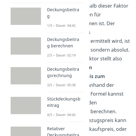
sehr einfach, weshalb dieser Faktor
Deckungsbeitra
von großem Nutzen für
g
Handelsunternehmen ist. Der
1/5 – Dauer: 04:42
Betrag, welcher als
Deckungsbeitra
Kalkulationsfaktor ermittelt wird, ist
g berechnen
keine Prozentzahl, sondern absolut.
2/5 – Dauer: 02:19
Der Kalkulationsfaktor stellt also
das
Verhältnis vom
Deckungsbeitra
gsrechnung
Listenverkaufspreis zum
Bezugspreis
dar. Anhand der
3/5 – Dauer: 05:38
Kalkulationsfaktor Formel kannst
Stückdeckungsb
du aber nicht nur den
eitrag
Kalkulationsfaktor berechnen.
4/5 – Dauer: 04:42
Ausgehend vom Bezugspreis kann
auch der Listenverkaufspreis, oder
Relativer
Deckungsbeitra