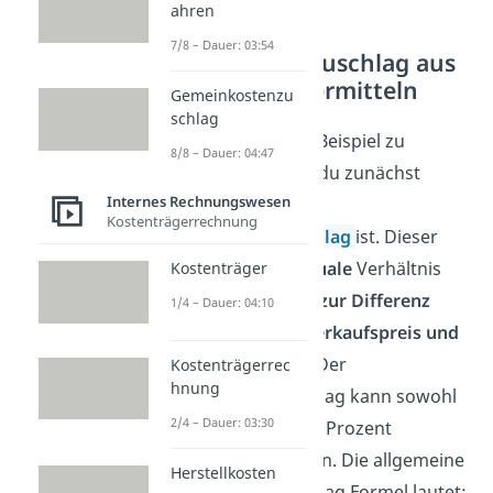
ahren
7/8 – Dauer: 03:54
Kalkulationszuschlag aus
Bezugspreis ermitteln
Gemeinkostenzu
schlag
Um das folgende Beispiel zu
8/8 – Dauer: 04:47
verstehen, musst du zunächst
Internes Rechnungswesen
wissen, was der
Kostenträgerrechnung
Kalkulationszuschlag
ist. Dieser
stellt das
prozentuale
Verhältnis
Kostenträger
vom
Bezugspreis zur Differenz
1/4 – Dauer: 04:10
zwischen Listenverkaufspreis und
Bezugspreis
dar. Der
Kostenträgerrec
hnung
Kalkulationszuschlag kann sowohl
2/4 – Dauer: 03:30
in Euro als auch in Prozent
angegeben werden. Die allgemeine
Herstellkosten
Kalkulationszuschlag Formel lautet: