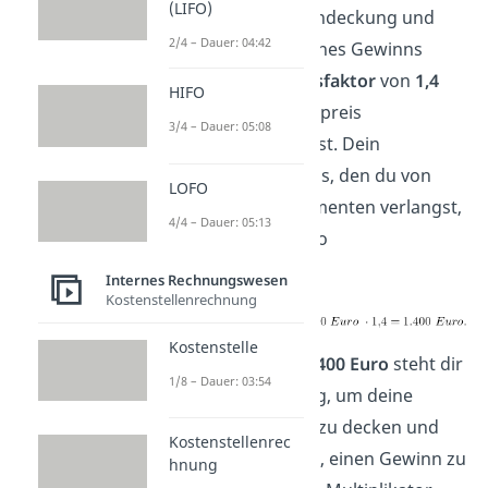
(LIFO)
dass du zur Kostendeckung und
2/4 – Dauer: 04:42
zum Verbuchen eines Gewinns
einen
Kalkulationsfaktor
von
1,4
HIFO
auf deinen Bezugspreis
3/4 – Dauer: 05:08
aufschlagen solltest. Dein
Listenverkaufspreis, den du von
LOFO
deinen Endkonsumenten verlangst,
4/4 – Dauer: 05:13
berechnet sich also
folgendermaßen:
Internes Rechnungswesen
Kostenstellenrechnung
Kostenstelle
Die Differenz von
400 Euro
steht dir
1/8 – Dauer: 03:54
also zur Verfügung, um deine
laufenden Kosten zu decken und
Kostenstellenrec
nach Abzug davon, einen Gewinn zu
hnung