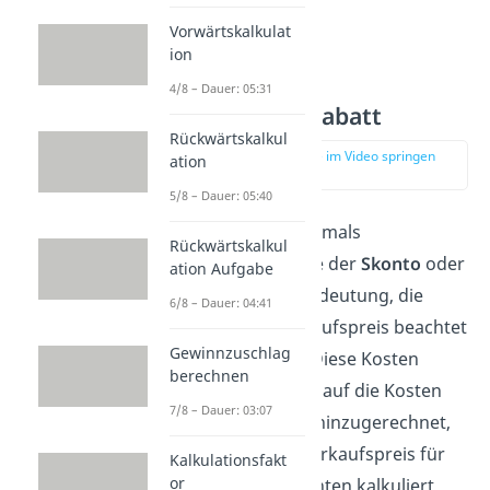
Vorwärtskalkulat
ion
4/8 – Dauer: 05:31
Skonto und Rabatt
Rückwärtskalkul
zur Stelle im Video springen
ation
(02:27)
5/8 – Dauer: 05:40
Im Handel sind oftmals
Rückwärtskalkul
Rechengrößen wie der
Skonto
oder
ation Aufgabe
der
Rabatt
von Bedeutung, die
6/8 – Dauer: 04:41
ebenfalls im Verkaufspreis beachtet
Gewinnzuschlag
werden müssen. Diese Kosten
berechnen
werden zusätzlich auf die Kosten
7/8 – Dauer: 03:07
des Endprodukts hinzugerechnet,
bevor
man den Verkaufspreis für
Kalkulationsfakt
or
den Endkonsumenten kalkuliert.