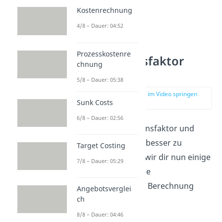
Kostenrechnung
4/8 – Dauer: 04:52
Prozesskostenre
Kalkulationsfaktor
chnung
berechnen
5/8 – Dauer: 05:38
zur Stelle im Video springen
Sunk Costs
(00:57)
6/8 – Dauer: 02:56
Um den Kalkulationsfaktor und
seine Anwendung besser zu
Target Costing
verstehen, zeigen wir dir nun einige
7/8 – Dauer: 05:29
Beispiele, die dir die
Kalkulationsfaktor Berechnung
Angebotsverglei
ch
näherbringen.
8/8 – Dauer: 04:46