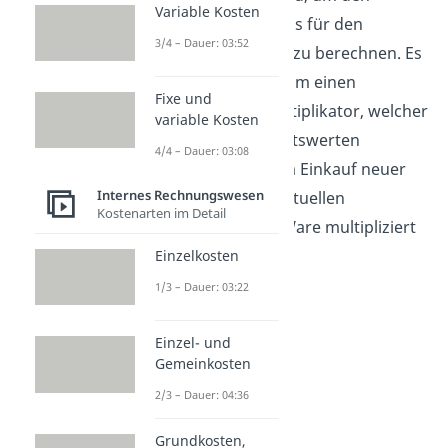
Variable Kosten
Listenverkaufspreis für den
3/4 – Dauer: 03:52
Endkonsumenten zu berechnen. Es
handelt sich also um einen
Fixe und
festgesetzten Multiplikator, welcher
variable Kosten
aus Vergangenheitswerten
4/4 – Dauer: 03:08
ermittelt und beim Einkauf neuer
Internes Rechnungswesen
Waren mit dem aktuellen
Kostenarten im Detail
Bezugspreis der Ware multipliziert
wird.
Einzelkosten
1/3 – Dauer: 03:22
Einzel- und
Gemeinkosten
2/3 – Dauer: 04:36
Grundkosten,