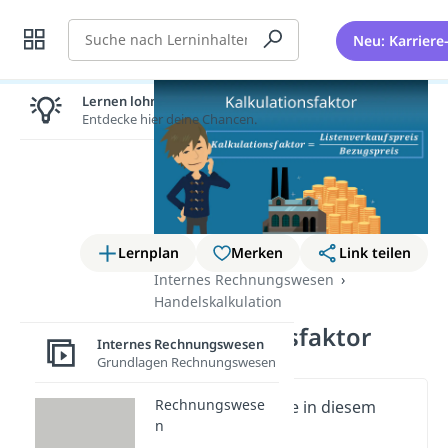
Suche
Neu: Karriere
Lernen lohnt sich!
Entdecke hier deine Chancen.
Lernplan
Merken
Link teilen
Internes Rechnungswesen
Handelskalkulation
Kalkulationsfaktor
Internes Rechnungswesen
Grundlagen Rechnungswesen
Rechnungswese
Wichtige Inhalte in diesem
n
Video