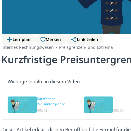
Lernplan
Merken
Link teilen
Internes Rechnungswesen
Preisgrenzen- und Extrema
Kurzfristige Preisuntergre
Wichtige Inhalte in diesem Video
Kurzfristige
Preisuntergrenze
Definition
(00:12)
(00:10)
Dieser Artikel erklärt dir den Begriff und die Formel für d