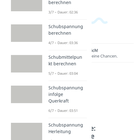
berechnen
3/7 – Dauer: 02:36
Schubspannung
berechnen
4/7 – Dauer: 03:36
Lernen lohnt sich!
Entdecke hier deine Chancen.
Schubmittelpun
kt berechnen
5/7 – Dauer: 03:04
Schubspannung
infolge
Querkraft
6/7 – Dauer: 03:51
Schubspannung
Weitere Inhalte:
Herleitung
Festigkeitslehre