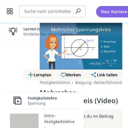
Suche
Neu: Karriere
Lernen lohnt sich!
Entdecke hier deine Chancen.
Lernplan
Merken
Link teilen
Festigkeitslehre
Biegung: Weiterführend
Mohrscher
Festigkeitslehre
Spannungskreis (Video)
Spannung
Intro -
Weitere Infos erhältst du im Beitrag
Festigkeitslehre
zum Video
-