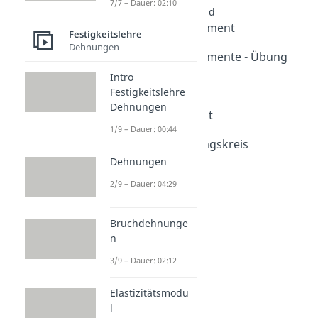
7/7 – Dauer: 02:10
Biegung: Weiterführend
Flächenträgheitsmoment
Festigkeitslehre
Dauer: 03:17
Dehnungen
Flächenträgheitsmomente - Übung
Dauer: 07:13
Intro
Satz von Steiner
Festigkeitslehre
Dauer: 06:57
Dehnungen
Widerstandsmoment
1/9 – Dauer: 00:44
Dauer: 02:33
Mohrscher Spannungskreis
Dauer: 04:51
Dehnungen
Balkentheorie
2/9 – Dauer: 04:29
Dauer: 03:55
Bruchdehnunge
n
3/9 – Dauer: 02:12
Elastizitätsmodu
l