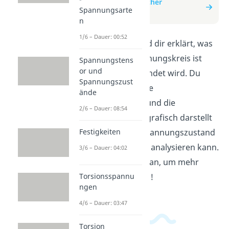
zum Beitrag: Mohrscher
Spannungsarte
Spannungskreis
n
1/6 – Dauer: 00:52
In diesem Video wird dir erklärt, was
der Mohrsche Spannungskreis ist
Spannungstens
or und
und wofür er verwendet wird. Du
Spannungszust
erfährst, wie man die
ände
Hauptspannungen und die
2/6 – Dauer: 08:54
Schubspannungen grafisch darstellt
Festigkeiten
und wie man den Spannungszustand
eines Bauteils damit analysieren kann.
3/6 – Dauer: 04:02
Schau dir das Video an, um mehr
darüber zu erfahren!
Torsionsspannu
ngen
4/6 – Dauer: 03:47
Torsion